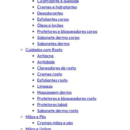
Cicatrizante e queloide
Cremes e hidratantes
Desodorantes
Esfoliantes corpo
Óleos e loções
Protetores e bloqueadores corpo
Sabonete dermo corpo
Sabonetes dermo
Cuidados com Rosto
Antiacne
Antiidade
Clareadores de rosto
Cremes rosto
Esfoliantes rosto
Limpeza
Maquiagem dermo
Protetores e bloqueadores rosto
Protetores labial
Sabonete dermo rosto
Mãos e Pés
Cremes mãos e pés
Mãos e Unhas