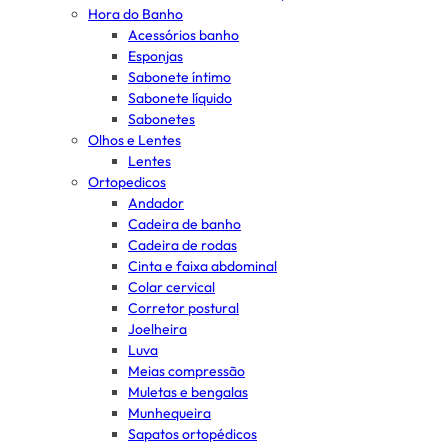
Hora do Banho
Acessórios banho
Esponjas
Sabonete íntimo
Sabonete líquido
Sabonetes
Olhos e Lentes
Lentes
Ortopedicos
Andador
Cadeira de banho
Cadeira de rodas
Cinta e faixa abdominal
Colar cervical
Corretor postural
Joelheira
Luva
Meias compressão
Muletas e bengalas
Munhequeira
Sapatos ortopédicos