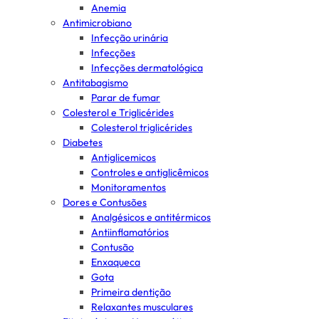
Anemia
Antimicrobiano
Infecção urinária
Infecções
Infecções dermatológica
Antitabagismo
Parar de fumar
Colesterol e Triglicérides
Colesterol triglicérides
Diabetes
Antiglicemicos
Controles e antiglicêmicos
Monitoramentos
Dores e Contusões
Analgésicos e antitérmicos
Antiinflamatórios
Contusão
Enxaqueca
Gota
Primeira dentição
Relaxantes musculares