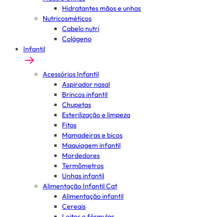
Hidratantes mãos e unhas
Nutricosméticos
Cabelo nutri
Colágeno
Infantil
Acessórios Infantil
Aspirador nasal
Brincos infantil
Chupetas
Esterilização e limpeza
Fitas
Mamadeiras e bicos
Maquiagem infantil
Mordedores
Termômetros
Unhas infantil
Alimentação Infantil Cat
Alimentação infantil
Cereais
Leites e fórmulas