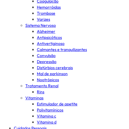
Coagulação
Hemorróidas
Trombose
Varizes
Sistema Nervoso
Alzheimer
Antipsicóticos
Antivertiginoso
Calmantes e tranquilizantes
Convulsão
Depressão
Distúrbios cerebrais
Mal de parkinson
Nootrópicos
Tratamento Renal
Rins
Vitaminas
Estimulador de apetite
Polivitamínicos
Vitamina c
Vitamina d
Cuidados Pessoais