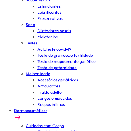
Saúde Sexual
Estimulantes
Lubrificantes
Preservativos
Sono
Dilatadores nasais
Melatonina
Testes
Autoteste covid-19
Teste de gravidez e fertilidade
Teste de mapeamento genético
Teste de paternidade
Melhor Idade
Acessórios geriátricos
Articulações
Fralda adulto
Lenços umidecidos
Roupas íntimas
Dermocosméticos
Cuidados com Corpo