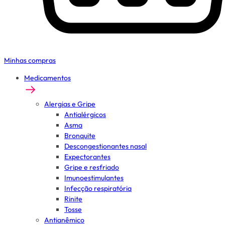
Minhas compras
Medicamentos
Alergias e Gripe
Antialérgicos
Asma
Bronquite
Descongestionantes nasal
Expectorantes
Gripe e resfriado
Imunoestimulantes
Infecção respiratória
Rinite
Tosse
Antianêmico