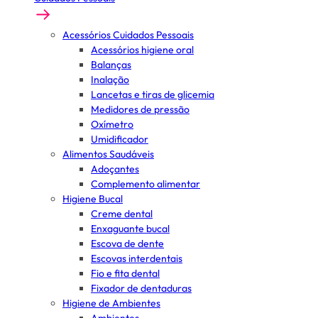
Acessórios Cuidados Pessoais
Acessórios higiene oral
Balanças
Inalação
Lancetas e tiras de glicemia
Medidores de pressão
Oxímetro
Umidificador
Alimentos Saudáveis
Adoçantes
Complemento alimentar
Higiene Bucal
Creme dental
Enxaguante bucal
Escova de dente
Escovas interdentais
Fio e fita dental
Fixador de dentaduras
Higiene de Ambientes