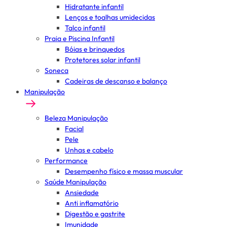
Hidratante infantil
Lenços e toalhas umidecidas
Talco infantil
Praia e Piscina Infantil
Bóias e brinquedos
Protetores solar infantil
Soneca
Cadeiras de descanso e balanço
Manipulação
Beleza Manipulação
Facial
Pele
Unhas e cabelo
Performance
Desempenho físico e massa muscular
Saúde Manipulação
Ansiedade
Anti inflamatório
Digestão e gastrite
Imunidade