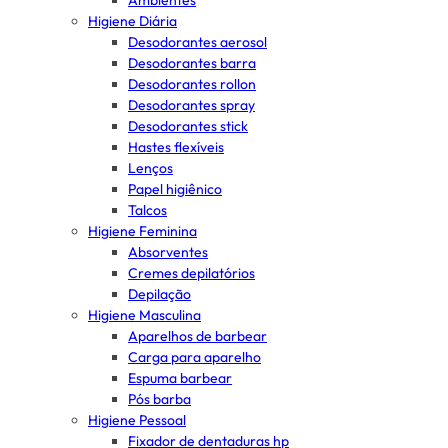
Ambientes
Higiene Diária
Desodorantes aerosol
Desodorantes barra
Desodorantes rollon
Desodorantes spray
Desodorantes stick
Hastes flexíveis
Lenços
Papel higiênico
Talcos
Higiene Feminina
Absorventes
Cremes depilatórios
Depilação
Higiene Masculina
Aparelhos de barbear
Carga para aparelho
Espuma barbear
Pós barba
Higiene Pessoal
Fixador de dentaduras hp