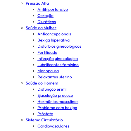
Pressão Alta
Antihipertensivo
Coração
Diuréticos
Saúde da Mulher
Anticoncepcionais
Bexiga hiperativa
Distúrbios ginecológicos
Fertilidade
Infecção ginecológica
Lubrificantes feminino
Menopausa
Relaxantes uterino
Saúde do Homem
Disfunção erétil
Ejaculação precoce
Hormônios masculinos
Problema com bexiga
Próstata
Sistema Circulatório
Cardiovasculares