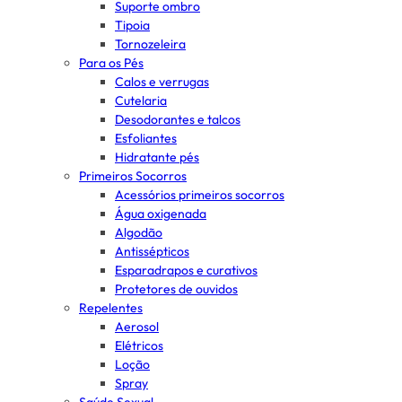
Suporte ombro
Tipoia
Tornozeleira
Para os Pés
Calos e verrugas
Cutelaria
Desodorantes e talcos
Esfoliantes
Hidratante pés
Primeiros Socorros
Acessórios primeiros socorros
Água oxigenada
Algodão
Antissépticos
Esparadrapos e curativos
Protetores de ouvidos
Repelentes
Aerosol
Elétricos
Loção
Spray