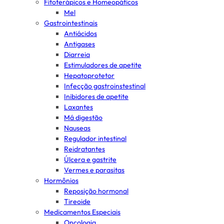
Fitoterápicos e Homeopáticos
Mel
Gastrointestinais
Antiácidos
Antigases
Diarreia
Estimuladores de apetite
Hepatoprotetor
Infecção gastroinstestinal
Inibidores de apetite
Laxantes
Má digestão
Nauseas
Regulador intestinal
Reidratantes
Úlcera e gastrite
Vermes e parasitas
Hormônios
Reposição hormonal
Tireoide
Medicamentos Especiais
Oncologia