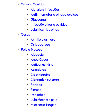
Olhos e Ouvidos
Alergia e infecções
Antiinflamatório olhos e ouvidos
Glaucoma
Infecção olhos e ouvidos
Lubrificantes olhos
Ossos
Artrite e artrose
Osteoporose
Pele e Mucosa
Alopecia
Anestésicos
Antiparasitário
Assaduras
Cicatrizantes
Clareador cutaneo
Feridas
Fimose
Irritações
Lubrificantes pele
Micoses e fungos