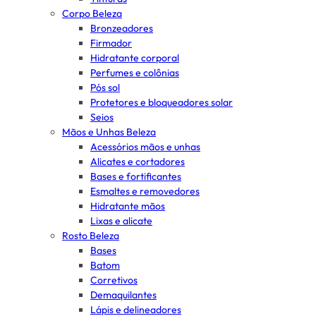
Corpo Beleza
Bronzeadores
Firmador
Hidratante corporal
Perfumes e colônias
Pós sol
Protetores e bloqueadores solar
Seios
Mãos e Unhas Beleza
Acessórios mãos e unhas
Alicates e cortadores
Bases e fortificantes
Esmaltes e removedores
Hidratante mãos
Lixas e alicate
Rosto Beleza
Bases
Batom
Corretivos
Demaquilantes
Lápis e delineadores