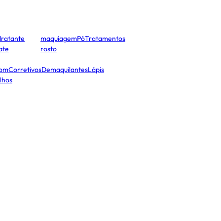
dratante
maquiagem
Pó
Tratamentos
cate
rosto
tom
Corretivos
Demaquilantes
Lápis
lhos