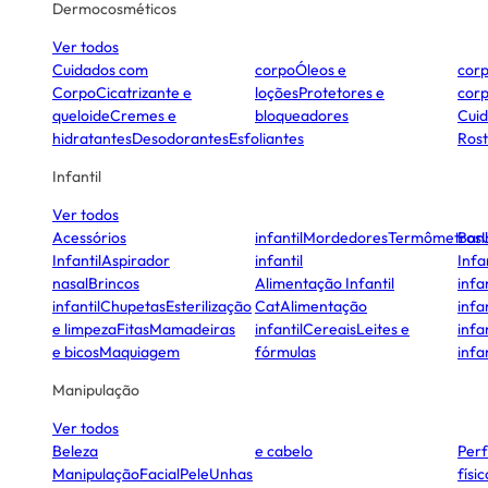
Dermocosméticos
Ver todos
Cuidados com
corpo
Óleos e
cor
Corpo
Cicatrizante e
loções
Protetores e
cor
queloide
Cremes e
bloqueadores
Cui
hidratantes
Desodorantes
Esfoliantes
Ros
Infantil
Ver todos
Acessórios
infantil
Mordedores
Termômetros
Ban
Infantil
Aspirador
infantil
Infa
nasal
Brincos
Alimentação Infantil
infan
infantil
Chupetas
Esterilização
Cat
Alimentação
infan
e limpeza
Fitas
Mamadeiras
infantil
Cereais
Leites e
infan
e bicos
Maquiagem
fórmulas
infan
Manipulação
Ver todos
Beleza
e cabelo
Per
Manipulação
Facial
Pele
Unhas
físi