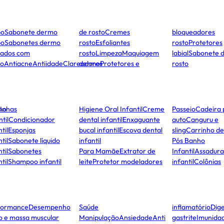
po
Sabonete dermo
de rosto
Cremes
bloqueadores
po
Sabonetes dermo
rosto
Esfoliantes
rosto
Protetores
dados com
rosto
Limpeza
Maquiagem
labial
Sabonete 
to
Antiacne
Antiidade
Clareadores
dermo
Protetores e
rosto
ho
Unhas
Higiene Oral Infantil
Creme
Passeio
Cadeira 
ntil
Condicionador
dental infantil
Enxaguante
auto
Canguru e
til
Esponjas
bucal infantil
Escova dental
sling
Carrinho d
til
Sabonete líquido
infantil
Pós Banho
til
Sabonetes
Para Mamãe
Extrator de
Infantil
Assadura
til
Shampoo infantil
leite
Protetor modeladores
infantil
Colônias
formance
Desempenho
Saúde
inflamatório
Dige
co e massa muscular
Manipulação
Ansiedade
Anti
gastrite
Imunida