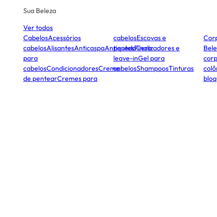
Sua Beleza
Ver todos
Cabelos
Acessórios
cabelos
Escovas e
Cor
cabelos
Alisantes
Anticaspa
Antiqueda
pentes
Finalizadores e
Cera
Bele
para
leave-in
Gel para
corp
cabelos
Condicionadores
Creme
cabelos
Shampoos
Tinturas
colô
de pentear
Cremes para
bloq