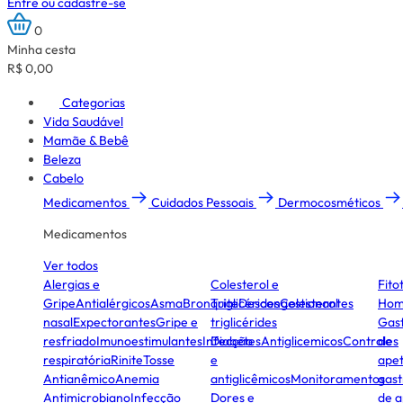
Entre ou cadastre-se
0
Minha cesta
R$ 0,00
Categorias
Vida Saudável
Mamãe & Bebê
Beleza
Cabelo
Medicamentos
Cuidados Pessoais
Dermocosméticos
Medicamentos
Ver todos
Alergias e
Colesterol e
Fito
Gripe
Antialérgicos
Asma
Bronquite
Triglicérides
Descongestionantes
Colesterol
Hom
nasal
Expectorantes
Gripe e
triglicérides
Gast
resfriado
Imunoestimulantes
Infecção
Diabetes
Antiglicemicos
Controles
de
respiratória
Rinite
Tosse
e
apet
Antianêmico
Anemia
antiglicêmicos
Monitoramentos
gast
Antimicrobiano
Infecção
Dores e
de a