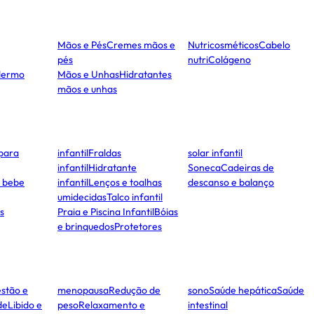
Mãos e Pés
Cremes mãos e
Nutricosméticos
Cabelo
pés
nutri
Colágeno
dermo
Mãos e Unhas
Hidratantes
mãos e unhas
para
infantil
Fraldas
solar infantil
infantil
Hidratante
Soneca
Cadeiras de
e bebe
infantil
Lenços e toalhas
descanso e balanço
umidecidas
Talco infantil
s
Praia e Piscina Infantil
Bóias
e brinquedos
Protetores
stão e
menopausa
Redução de
sono
Saúde hepática
Saúde
de
Libido e
peso
Relaxamento e
intestinal