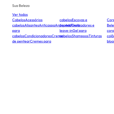
Sua Beleza
Ver todos
Cabelos
Acessórios
cabelos
Escovas e
Cor
cabelos
Alisantes
Anticaspa
Antiqueda
pentes
Finalizadores e
Cera
Bele
para
leave-in
Gel para
corp
cabelos
Condicionadores
Creme
cabelos
Shampoos
Tinturas
colô
de pentear
Cremes para
bloq