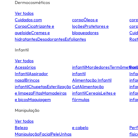
Dermocosméticos
Ver todos
Cuidados com
corpo
Óleos e
cor
Corpo
Cicatrizante e
loções
Protetores e
cor
queloide
Cremes e
bloqueadores
Cui
hidratantes
Desodorantes
Esfoliantes
Ros
Infantil
Ver todos
Acessórios
infantil
Mordedores
Termômetros
Ban
Infantil
Aspirador
infantil
Infa
nasal
Brincos
Alimentação Infantil
infan
infantil
Chupetas
Esterilização
Cat
Alimentação
infan
e limpeza
Fitas
Mamadeiras
infantil
Cereais
Leites e
infan
e bicos
Maquiagem
fórmulas
infan
Manipulação
Ver todos
Beleza
e cabelo
Per
Manipulação
Facial
Pele
Unhas
físi