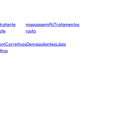
dratante
maquiagem
Pó
Tratamentos
cate
rosto
tom
Corretivos
Demaquilantes
Lápis
lhos