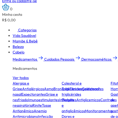
Entre ou cadastre-se
0
Minha cesta
R$ 0,00
Categorias
Vida Saudável
Mamãe & Bebê
Beleza
Cabelo
Medicamentos
Cuidados Pessoais
Dermocosméticos
Medicamentos
Ver todos
Alergias e
Colesterol e
Fito
Gripe
Antialérgicos
Asma
Bronquite
Triglicérides
Descongestionantes
Colesterol
Hom
nasal
Expectorantes
Gripe e
triglicérides
Gast
resfriado
Imunoestimulantes
Infecção
Diabetes
Antiglicemicos
Controles
de
respiratória
Rinite
Tosse
e
apet
Antianêmico
Anemia
antiglicêmicos
Monitoramentos
gast
Antimicrobiano
Infecção
Dores e
de a