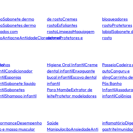
po
Sabonete dermo
de rosto
Cremes
bloqueadores
po
Sabonetes dermo
rosto
Esfoliantes
rosto
Protetores
dados com
rosto
Limpeza
Maquiagem
labial
Sabonete 
to
Antiacne
Antiidade
Clareadores
dermo
Protetores e
rosto
ho
Unhas
Higiene Oral Infantil
Creme
Passeio
Cadeira 
ntil
Condicionador
dental infantil
Enxaguante
auto
Canguru e
til
Esponjas
bucal infantil
Escova dental
sling
Carrinho d
til
Sabonete líquido
infantil
Pós Banho
til
Sabonetes
Para Mamãe
Extrator de
Infantil
Assadura
til
Shampoo infantil
leite
Protetor modeladores
infantil
Colônias
formance
Desempenho
Saúde
inflamatório
Dige
co e massa muscular
Manipulação
Ansiedade
Anti
gastrite
Imunida