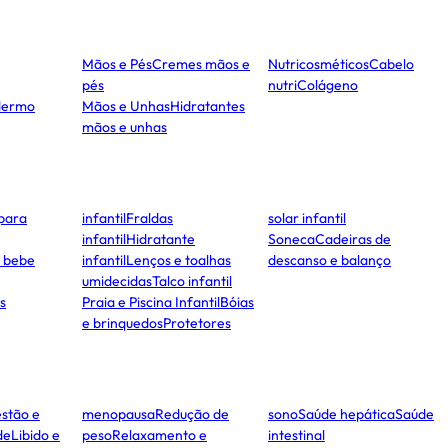
Mãos e Pés
Cremes mãos e
Nutricosméticos
Cabelo
pés
nutri
Colágeno
dermo
Mãos e Unhas
Hidratantes
mãos e unhas
para
infantil
Fraldas
solar infantil
infantil
Hidratante
Soneca
Cadeiras de
e bebe
infantil
Lenços e toalhas
descanso e balanço
umidecidas
Talco infantil
s
Praia e Piscina Infantil
Bóias
e brinquedos
Protetores
stão e
menopausa
Redução de
sono
Saúde hepática
Saúde
de
Libido e
peso
Relaxamento e
intestinal