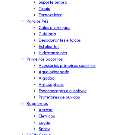
Suporte ombro
Tipoia
Tornozeleira
Para os Pés
Calos e verrugas
Cutelaria
Desodorantes e talcos
Esfoliantes
Hidratante pés
Primeiros Socorros
Acessórios primeiros socorros
Água oxigenada
Algodão
Antissépticos
Esparadrapos e curativos
Protetores de ouvidos
Repelentes
Aerosol
Elétricos
Loção
Spray