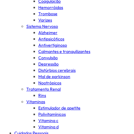
Coagulação
Hemorróidas
Trombose
Varizes
Sistema Nervoso
Alzheimer
Antipsicóticos
Antivertiginoso
Calmantes e tranquilizantes
Convulsão
Depressão
Distúrbios cerebrais
Mal de parkinson
Nootrópicos
Tratamento Renal
Rins
Vitaminas
Estimulador de apetite
Polivitamínicos
Vitamina c
Vitamina d
Cuidados Pessoais