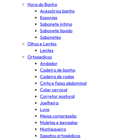
Hora do Banho
Acessórios banho
Esponjas
Sabonete íntimo
Sabonete líquido
Sabonetes
Olhos e Lentes
Lentes
Ortopedicos
Andador
Cadeira de banho
Cadeira de rodas
Cinta e faixa abdominal
Colar cervical
Corretor postural
Joelheira
Luva
Meias compressão
Muletas e bengalas
Munhequeira
Sapatos ortopédicos