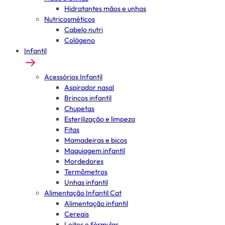
Hidratantes mãos e unhas
Nutricosméticos
Cabelo nutri
Colágeno
Infantil
Acessórios Infantil
Aspirador nasal
Brincos infantil
Chupetas
Esterilização e limpeza
Fitas
Mamadeiras e bicos
Maquiagem infantil
Mordedores
Termômetros
Unhas infantil
Alimentação Infantil Cat
Alimentação infantil
Cereais
Leites e fórmulas