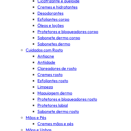
Cicatrizante e queloide
Cremes e hidratantes
Desodorantes
Esfoliantes corpo
Óleos e loções
Protetores e bloqueadores corpo
Sabonete dermo corpo
Sabonetes dermo
Cuidados com Rosto
Antiacne
Antiidade
Clareadores de rosto
Cremes rosto
Esfoliantes rosto
Limpeza
Maquiagem dermo
Protetores e bloqueadores rosto
Protetores labial
Sabonete dermo rosto
Mãos e Pés
Cremes mãos e pés
Mãos e Unhas