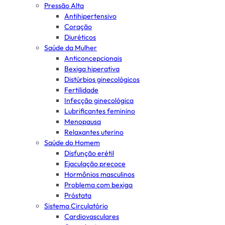
Pressão Alta
Antihipertensivo
Coração
Diuréticos
Saúde da Mulher
Anticoncepcionais
Bexiga hiperativa
Distúrbios ginecológicos
Fertilidade
Infecção ginecológica
Lubrificantes feminino
Menopausa
Relaxantes uterino
Saúde do Homem
Disfunção erétil
Ejaculação precoce
Hormônios masculinos
Problema com bexiga
Próstata
Sistema Circulatório
Cardiovasculares