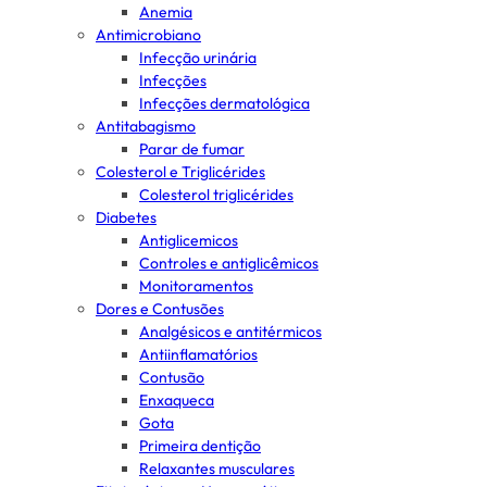
Anemia
Antimicrobiano
Infecção urinária
Infecções
Infecções dermatológica
Antitabagismo
Parar de fumar
Colesterol e Triglicérides
Colesterol triglicérides
Diabetes
Antiglicemicos
Controles e antiglicêmicos
Monitoramentos
Dores e Contusões
Analgésicos e antitérmicos
Antiinflamatórios
Contusão
Enxaqueca
Gota
Primeira dentição
Relaxantes musculares