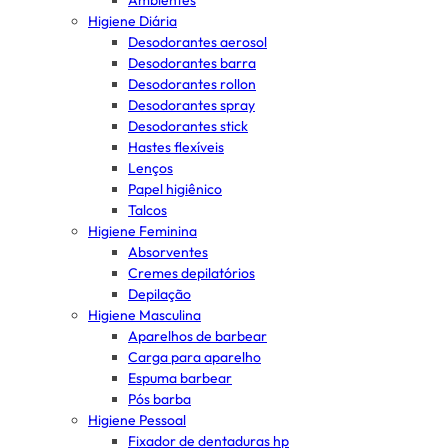
Ambientes
Higiene Diária
Desodorantes aerosol
Desodorantes barra
Desodorantes rollon
Desodorantes spray
Desodorantes stick
Hastes flexíveis
Lenços
Papel higiênico
Talcos
Higiene Feminina
Absorventes
Cremes depilatórios
Depilação
Higiene Masculina
Aparelhos de barbear
Carga para aparelho
Espuma barbear
Pós barba
Higiene Pessoal
Fixador de dentaduras hp