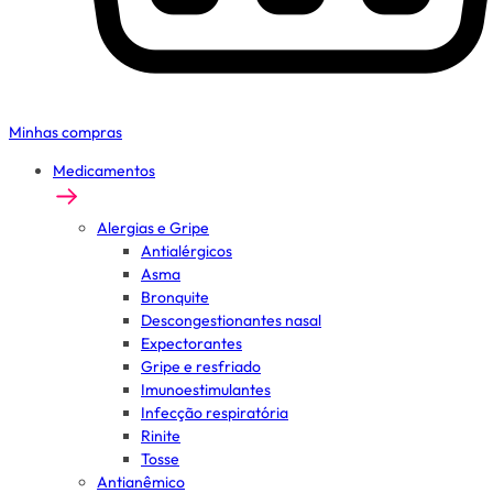
Minhas compras
Medicamentos
Alergias e Gripe
Antialérgicos
Asma
Bronquite
Descongestionantes nasal
Expectorantes
Gripe e resfriado
Imunoestimulantes
Infecção respiratória
Rinite
Tosse
Antianêmico