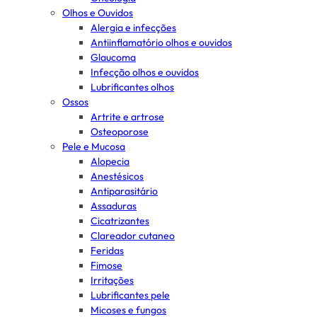
Olhos e Ouvidos
Alergia e infecções
Antiinflamatório olhos e ouvidos
Glaucoma
Infecção olhos e ouvidos
Lubrificantes olhos
Ossos
Artrite e artrose
Osteoporose
Pele e Mucosa
Alopecia
Anestésicos
Antiparasitário
Assaduras
Cicatrizantes
Clareador cutaneo
Feridas
Fimose
Irritações
Lubrificantes pele
Micoses e fungos