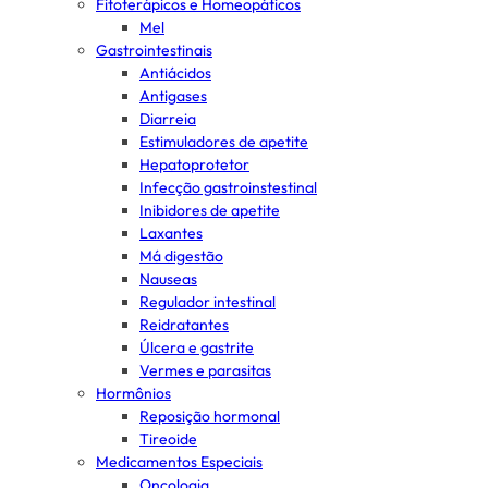
Fitoterápicos e Homeopáticos
Mel
Gastrointestinais
Antiácidos
Antigases
Diarreia
Estimuladores de apetite
Hepatoprotetor
Infecção gastroinstestinal
Inibidores de apetite
Laxantes
Má digestão
Nauseas
Regulador intestinal
Reidratantes
Úlcera e gastrite
Vermes e parasitas
Hormônios
Reposição hormonal
Tireoide
Medicamentos Especiais
Oncologia