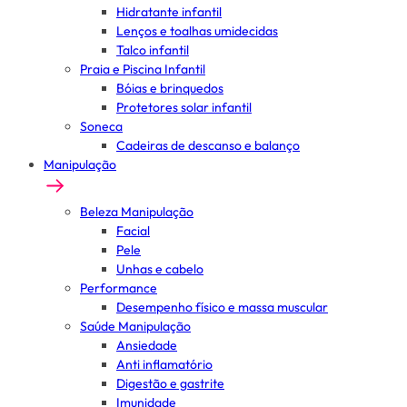
Hidratante infantil
Lenços e toalhas umidecidas
Talco infantil
Praia e Piscina Infantil
Bóias e brinquedos
Protetores solar infantil
Soneca
Cadeiras de descanso e balanço
Manipulação
Beleza Manipulação
Facial
Pele
Unhas e cabelo
Performance
Desempenho físico e massa muscular
Saúde Manipulação
Ansiedade
Anti inflamatório
Digestão e gastrite
Imunidade