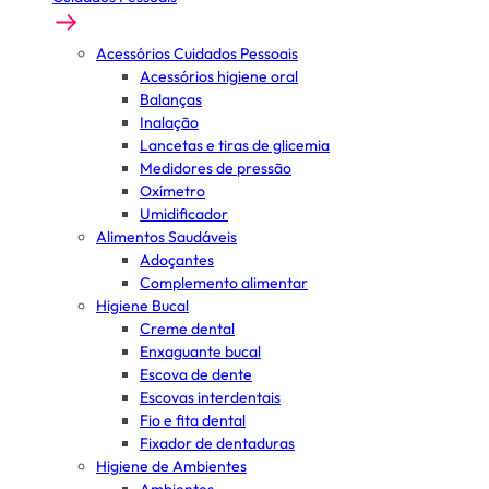
Acessórios Cuidados Pessoais
Acessórios higiene oral
Balanças
Inalação
Lancetas e tiras de glicemia
Medidores de pressão
Oxímetro
Umidificador
Alimentos Saudáveis
Adoçantes
Complemento alimentar
Higiene Bucal
Creme dental
Enxaguante bucal
Escova de dente
Escovas interdentais
Fio e fita dental
Fixador de dentaduras
Higiene de Ambientes