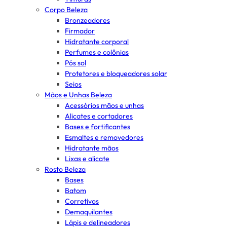
Corpo Beleza
Bronzeadores
Firmador
Hidratante corporal
Perfumes e colônias
Pós sol
Protetores e bloqueadores solar
Seios
Mãos e Unhas Beleza
Acessórios mãos e unhas
Alicates e cortadores
Bases e fortificantes
Esmaltes e removedores
Hidratante mãos
Lixas e alicate
Rosto Beleza
Bases
Batom
Corretivos
Demaquilantes
Lápis e delineadores