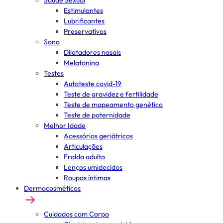
Saúde Sexual
Estimulantes
Lubrificantes
Preservativos
Sono
Dilatadores nasais
Melatonina
Testes
Autoteste covid-19
Teste de gravidez e fertilidade
Teste de mapeamento genético
Teste de paternidade
Melhor Idade
Acessórios geriátricos
Articulações
Fralda adulto
Lenços umidecidos
Roupas íntimas
Dermocosméticos
Cuidados com Corpo