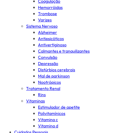
Coagulação
Hemorróidas
Trombose
Varizes
Sistema Nervoso
Alzheimer
Antipsicóticos
Antivertiginoso
Calmantes e tranquilizantes
Convulsão
Depressão
Distúrbios cerebrais
Mal de parkinson
Nootrópicos
Tratamento Renal
Rins
Vitaminas
Estimulador de apetite
Polivitamínicos
Vitamina c
Vitamina d
Cuidados Pessoais