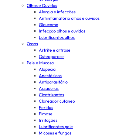
Olhos e Ouvidos
Alergia e infecções
Antiinflamatório olhos e ouvidos
Glaucoma
Infecção olhos e ouvidos
Lubrificantes olhos
Ossos
Artrite e artrose
Osteoporose
Pele e Mucosa
Alopecia
Anestésicos
Antiparasitário
Assaduras
Cicatrizantes
Clareador cutaneo
Feridas
Fimose
Irritações
Lubrificantes pele
Micoses e fungos