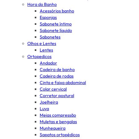
Hora do Banho
Acessórios banho
Esponjas
Sabonete íntimo
Sabonete líquido
Sabonetes
Olhos e Lentes
Lentes
Ortopedicos
Andador
Cadeira de banho
Cadeira de rodas
Cinta e faixa abdominal
Colar cervical
Corretor postural
Joelheira
Luva
Meias compressão
Muletas e bengalas
Munhequeira
Sapatos ortopédicos