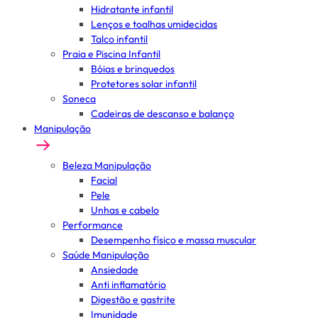
Hidratante infantil
Lenços e toalhas umidecidas
Talco infantil
Praia e Piscina Infantil
Bóias e brinquedos
Protetores solar infantil
Soneca
Cadeiras de descanso e balanço
Manipulação
Beleza Manipulação
Facial
Pele
Unhas e cabelo
Performance
Desempenho físico e massa muscular
Saúde Manipulação
Ansiedade
Anti inflamatório
Digestão e gastrite
Imunidade