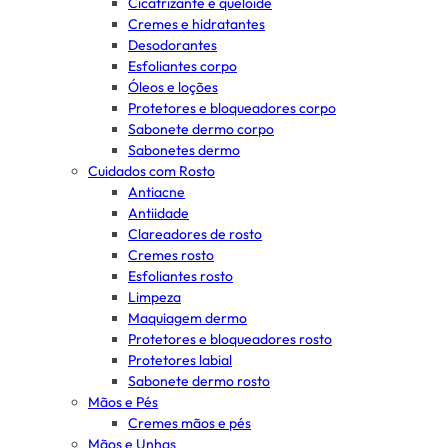
Cicatrizante e queloide
Cremes e hidratantes
Desodorantes
Esfoliantes corpo
Óleos e loções
Protetores e bloqueadores corpo
Sabonete dermo corpo
Sabonetes dermo
Cuidados com Rosto
Antiacne
Antiidade
Clareadores de rosto
Cremes rosto
Esfoliantes rosto
Limpeza
Maquiagem dermo
Protetores e bloqueadores rosto
Protetores labial
Sabonete dermo rosto
Mãos e Pés
Cremes mãos e pés
Mãos e Unhas