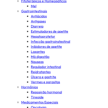
Fitoterápicos e Homeopáticos
Mel
Gastrointestinais
Antiácidos
Antigases
Diarreia
Estimuladores de apetite
Hepatoprotetor
Infecção gastroinstestinal
Inibidores de apetite
Laxantes
Má digestão
Nauseas
Regulador intestinal
Reidratantes
Úlcera e gastrite
Vermes e parasitas
Hormônios
Reposição hormonal
Tireoide
Medicamentos Especiais
Oncologia