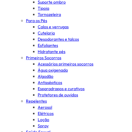
Suporte ombro
Tipoia
Tornozeleira
Para os Pés
Calos e verrugas
Cutelaria
Desodorantes e talcos
Esfoliantes
Hidratante pés
Primeiros Socorros
Acessórios primeiros socorros
Água oxigenada
Algodão
Antissépticos
Esparadrapos e curativos
Protetores de ouvidos
Repelentes
Aerosol
Elétricos
Loção
Spray