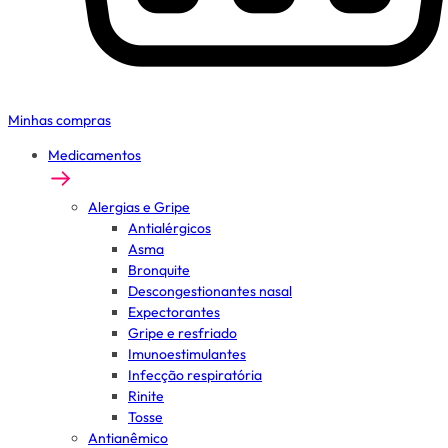
Minhas compras
Medicamentos
Alergias e Gripe
Antialérgicos
Asma
Bronquite
Descongestionantes nasal
Expectorantes
Gripe e resfriado
Imunoestimulantes
Infecção respiratória
Rinite
Tosse
Antianêmico