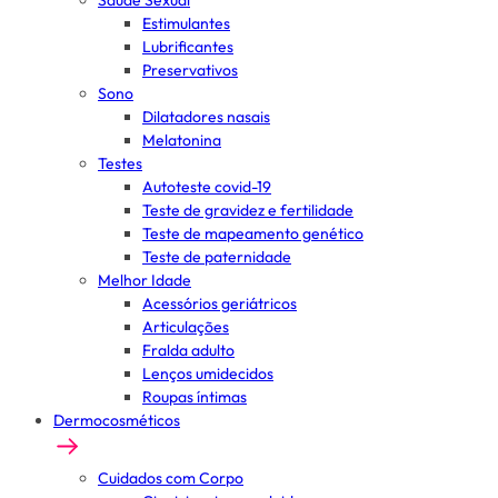
Saúde Sexual
Estimulantes
Lubrificantes
Preservativos
Sono
Dilatadores nasais
Melatonina
Testes
Autoteste covid-19
Teste de gravidez e fertilidade
Teste de mapeamento genético
Teste de paternidade
Melhor Idade
Acessórios geriátricos
Articulações
Fralda adulto
Lenços umidecidos
Roupas íntimas
Dermocosméticos
Cuidados com Corpo