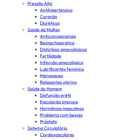
Pressão Alta
Antihipertensivo
Coração
Diuréticos
Saúde da Mulher
Anticoncepcionais
Bexiga hiperativa
Distúrbios ginecológicos
Fertilidade
Infecção ginecológica
Lubrificantes feminino
Menopausa
Relaxantes uterino
Saúde do Homem
Disfunção erétil
Ejaculação precoce
Hormônios masculinos
Problema com bexiga
Próstata
Sistema Circulatório
Cardiovasculares