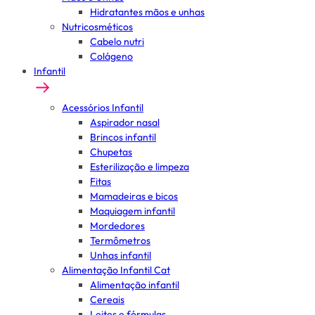
Hidratantes mãos e unhas
Nutricosméticos
Cabelo nutri
Colágeno
Infantil
Acessórios Infantil
Aspirador nasal
Brincos infantil
Chupetas
Esterilização e limpeza
Fitas
Mamadeiras e bicos
Maquiagem infantil
Mordedores
Termômetros
Unhas infantil
Alimentação Infantil Cat
Alimentação infantil
Cereais
Leites e fórmulas