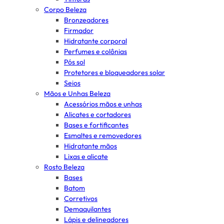
Corpo Beleza
Bronzeadores
Firmador
Hidratante corporal
Perfumes e colônias
Pós sol
Protetores e bloqueadores solar
Seios
Mãos e Unhas Beleza
Acessórios mãos e unhas
Alicates e cortadores
Bases e fortificantes
Esmaltes e removedores
Hidratante mãos
Lixas e alicate
Rosto Beleza
Bases
Batom
Corretivos
Demaquilantes
Lápis e delineadores