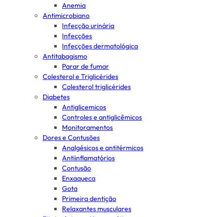
Anemia
Antimicrobiano
Infecção urinária
Infecções
Infecções dermatológica
Antitabagismo
Parar de fumar
Colesterol e Triglicérides
Colesterol triglicérides
Diabetes
Antiglicemicos
Controles e antiglicêmicos
Monitoramentos
Dores e Contusões
Analgésicos e antitérmicos
Antiinflamatórios
Contusão
Enxaqueca
Gota
Primeira dentição
Relaxantes musculares