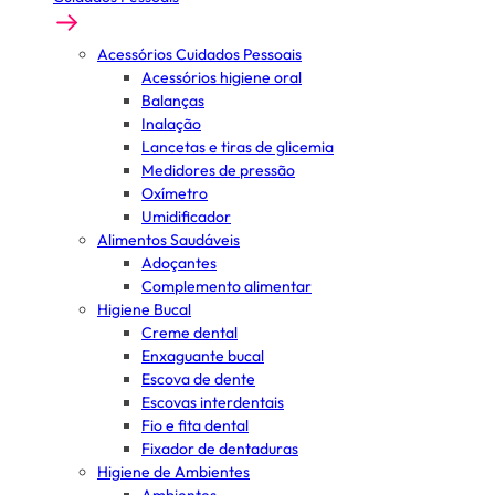
Acessórios Cuidados Pessoais
Acessórios higiene oral
Balanças
Inalação
Lancetas e tiras de glicemia
Medidores de pressão
Oxímetro
Umidificador
Alimentos Saudáveis
Adoçantes
Complemento alimentar
Higiene Bucal
Creme dental
Enxaguante bucal
Escova de dente
Escovas interdentais
Fio e fita dental
Fixador de dentaduras
Higiene de Ambientes