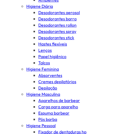
Ambientes
Higiene Diária
Desodorantes aerosol
Desodorantes barra
Desodorantes rollon
Desodorantes spray
Desodorantes stick
Hastes flexíveis
Lenços
Papel higiênico
Talcos
Higiene Feminina
Absorventes
Cremes depilatórios
Depilação
Higiene Masculina
Aparelhos de barbear
Carga para aparelho
Espuma barbear
Pós barba
Higiene Pessoal
Fixador de dentaduras hp