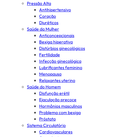
Pressão Alta
Antihipertensivo
Coração
Diuréticos
Saúde da Mulher
Anticoncepcionais
Bexiga hiperativa
Distúrbios ginecológicos
Fertilidade
Infecção ginecológica
Lubrificantes feminino
Menopausa
Relaxantes uterino
Saúde do Homem
Disfunção erétil
Ejaculação precoce
Hormônios masculinos
Problema com bexiga
Próstata
Sistema Circulatório
Cardiovasculares