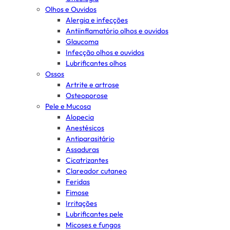
Olhos e Ouvidos
Alergia e infecções
Antiinflamatório olhos e ouvidos
Glaucoma
Infecção olhos e ouvidos
Lubrificantes olhos
Ossos
Artrite e artrose
Osteoporose
Pele e Mucosa
Alopecia
Anestésicos
Antiparasitário
Assaduras
Cicatrizantes
Clareador cutaneo
Feridas
Fimose
Irritações
Lubrificantes pele
Micoses e fungos