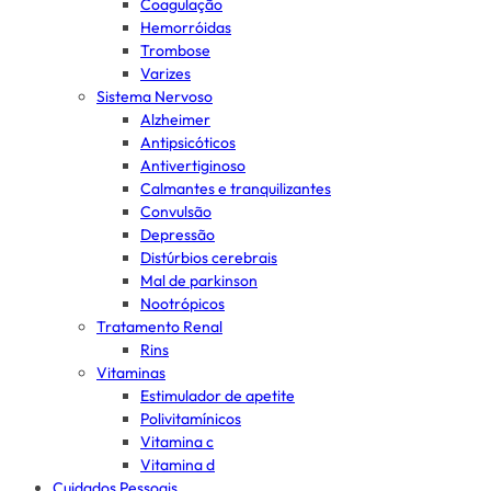
Coagulação
Hemorróidas
Trombose
Varizes
Sistema Nervoso
Alzheimer
Antipsicóticos
Antivertiginoso
Calmantes e tranquilizantes
Convulsão
Depressão
Distúrbios cerebrais
Mal de parkinson
Nootrópicos
Tratamento Renal
Rins
Vitaminas
Estimulador de apetite
Polivitamínicos
Vitamina c
Vitamina d
Cuidados Pessoais