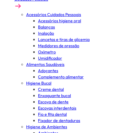
Acessórios Cuidados Pessoais
Acessórios higiene oral
Balanças
Inalação
Lancetas e tiras de glicemia
Medidores de pressão
Oxímetro
Umidificador
Alimentos Saudáveis
Adoçantes
Complemento alimentar
Higiene Bucal
Creme dental
Enxaguante bucal
Escova de dente
Escovas interdentais
Fio e fita dental
Fixador de dentaduras
Higiene de Ambientes