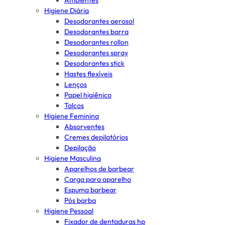
Ambientes
Higiene Diária
Desodorantes aerosol
Desodorantes barra
Desodorantes rollon
Desodorantes spray
Desodorantes stick
Hastes flexíveis
Lenços
Papel higiênico
Talcos
Higiene Feminina
Absorventes
Cremes depilatórios
Depilação
Higiene Masculina
Aparelhos de barbear
Carga para aparelho
Espuma barbear
Pós barba
Higiene Pessoal
Fixador de dentaduras hp