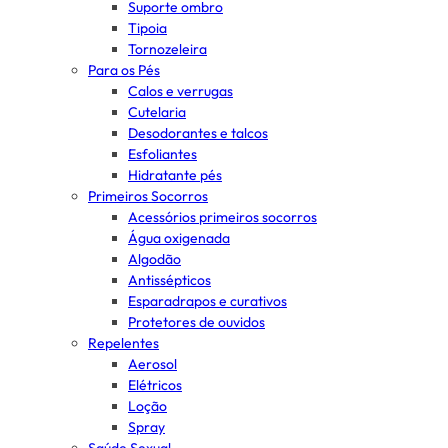
Suporte ombro
Tipoia
Tornozeleira
Para os Pés
Calos e verrugas
Cutelaria
Desodorantes e talcos
Esfoliantes
Hidratante pés
Primeiros Socorros
Acessórios primeiros socorros
Água oxigenada
Algodão
Antissépticos
Esparadrapos e curativos
Protetores de ouvidos
Repelentes
Aerosol
Elétricos
Loção
Spray