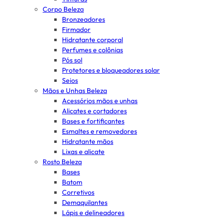
Corpo Beleza
Bronzeadores
Firmador
Hidratante corporal
Perfumes e colônias
Pós sol
Protetores e bloqueadores solar
Seios
Mãos e Unhas Beleza
Acessórios mãos e unhas
Alicates e cortadores
Bases e fortificantes
Esmaltes e removedores
Hidratante mãos
Lixas e alicate
Rosto Beleza
Bases
Batom
Corretivos
Demaquilantes
Lápis e delineadores