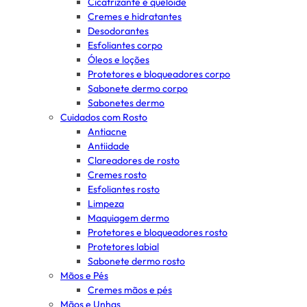
Cicatrizante e queloide
Cremes e hidratantes
Desodorantes
Esfoliantes corpo
Óleos e loções
Protetores e bloqueadores corpo
Sabonete dermo corpo
Sabonetes dermo
Cuidados com Rosto
Antiacne
Antiidade
Clareadores de rosto
Cremes rosto
Esfoliantes rosto
Limpeza
Maquiagem dermo
Protetores e bloqueadores rosto
Protetores labial
Sabonete dermo rosto
Mãos e Pés
Cremes mãos e pés
Mãos e Unhas