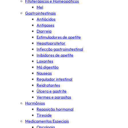
Fitoterápicos e Homeopáticos
Mel
Gastrointestinais
Antiácidos
Antigases
Diarreia
Estimuladores de apetite
Hepatoprotetor
Infecção gastroinstestinal
Inibidores de apetite
Laxantes
Má digestão
Nauseas
Regulador intestinal
Reidratantes
Úlcera e gastrite
Vermes e parasitas
Hormônios
Reposição hormonal
Tireoide
Medicamentos Especiais
Oncologia