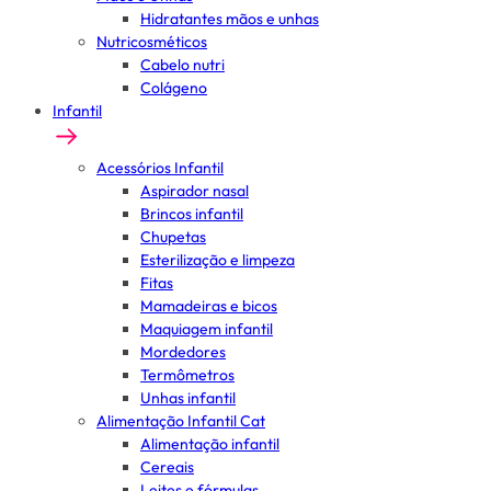
Hidratantes mãos e unhas
Nutricosméticos
Cabelo nutri
Colágeno
Infantil
Acessórios Infantil
Aspirador nasal
Brincos infantil
Chupetas
Esterilização e limpeza
Fitas
Mamadeiras e bicos
Maquiagem infantil
Mordedores
Termômetros
Unhas infantil
Alimentação Infantil Cat
Alimentação infantil
Cereais
Leites e fórmulas