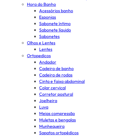
Hora do Banho
Acessórios banho
Esponjas
Sabonete íntimo
Sabonete líquido
Sabonetes
Olhos e Lentes
Lentes
Ortopedicos
Andador
Cadeira de banho
Cadeira de rodas
Cinta e faixa abdominal
Colar cervical
Corretor postural
Joelheira
Luva
Meias compressão
Muletas e bengalas
Munhequeira
Sapatos ortopédicos