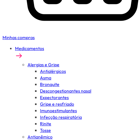
Minhas compras
Medicamentos
Alergias e Gripe
Antialérgicos
Asma
Bronquite
Descongestionantes nasal
Expectorantes
Gripe e resfriado
Imunoestimulantes
Infecção respiratória
Rinite
Tosse
Antianêmico