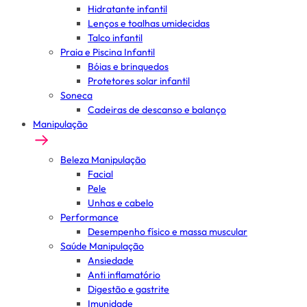
Hidratante infantil
Lenços e toalhas umidecidas
Talco infantil
Praia e Piscina Infantil
Bóias e brinquedos
Protetores solar infantil
Soneca
Cadeiras de descanso e balanço
Manipulação
Beleza Manipulação
Facial
Pele
Unhas e cabelo
Performance
Desempenho físico e massa muscular
Saúde Manipulação
Ansiedade
Anti inflamatório
Digestão e gastrite
Imunidade