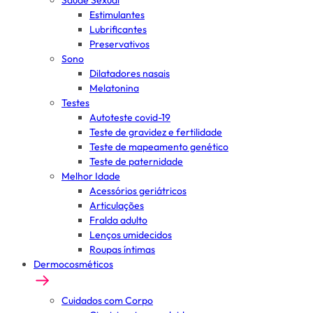
Saúde Sexual
Estimulantes
Lubrificantes
Preservativos
Sono
Dilatadores nasais
Melatonina
Testes
Autoteste covid-19
Teste de gravidez e fertilidade
Teste de mapeamento genético
Teste de paternidade
Melhor Idade
Acessórios geriátricos
Articulações
Fralda adulto
Lenços umidecidos
Roupas íntimas
Dermocosméticos
Cuidados com Corpo