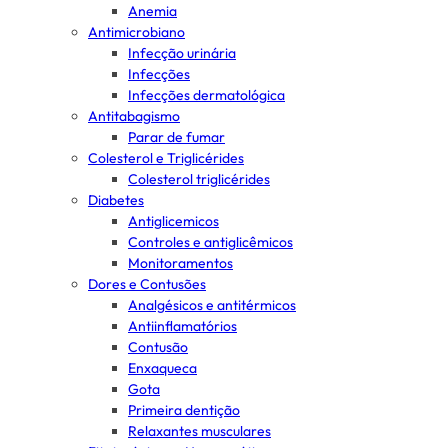
Anemia
Antimicrobiano
Infecção urinária
Infecções
Infecções dermatológica
Antitabagismo
Parar de fumar
Colesterol e Triglicérides
Colesterol triglicérides
Diabetes
Antiglicemicos
Controles e antiglicêmicos
Monitoramentos
Dores e Contusões
Analgésicos e antitérmicos
Antiinflamatórios
Contusão
Enxaqueca
Gota
Primeira dentição
Relaxantes musculares