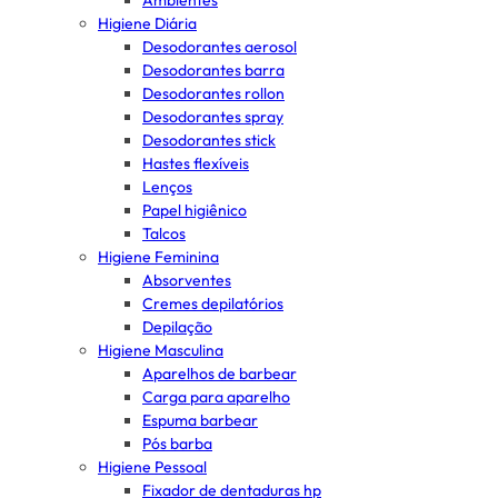
Ambientes
Higiene Diária
Desodorantes aerosol
Desodorantes barra
Desodorantes rollon
Desodorantes spray
Desodorantes stick
Hastes flexíveis
Lenços
Papel higiênico
Talcos
Higiene Feminina
Absorventes
Cremes depilatórios
Depilação
Higiene Masculina
Aparelhos de barbear
Carga para aparelho
Espuma barbear
Pós barba
Higiene Pessoal
Fixador de dentaduras hp