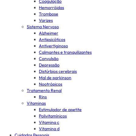
Coagulação
Hemorróidas
Trombose
Varizes
Sistema Nervoso
Alzheimer
Antipsicóticos
Antivertiginoso
Calmantes e tranquilizantes
Convulsão
Depressão
Distúrbios cerebrais
Mal de parkinson
Nootrópicos
Tratamento Renal
Rins
Vitaminas
Estimulador de apetite
Polivitamínicos
Vitamina c
Vitamina d
Cuidados Pessoais