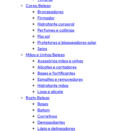
Corpo Beleza
Bronzeadores
Firmador
Hidratante corporal
Perfumes e colônias
Pós sol
Protetores e bloqueadores solar
Seios
Mãos e Unhas Beleza
Acessórios mãos e unhas
Alicates e cortadores
Bases e fortificantes
Esmaltes e removedores
Hidratante mãos
Lixas e alicate
Rosto Beleza
Bases
Batom
Corretivos
Demaquilantes
Lápis e delineadores