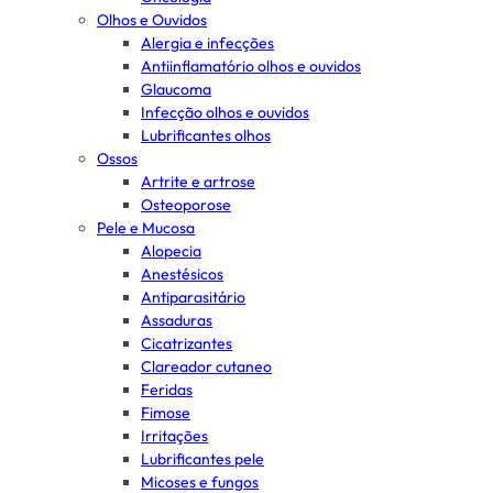
Olhos e Ouvidos
Alergia e infecções
Antiinflamatório olhos e ouvidos
Glaucoma
Infecção olhos e ouvidos
Lubrificantes olhos
Ossos
Artrite e artrose
Osteoporose
Pele e Mucosa
Alopecia
Anestésicos
Antiparasitário
Assaduras
Cicatrizantes
Clareador cutaneo
Feridas
Fimose
Irritações
Lubrificantes pele
Micoses e fungos