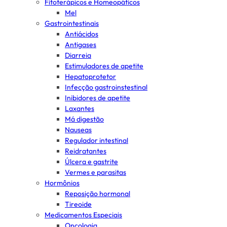
Fitoterápicos e Homeopáticos
Mel
Gastrointestinais
Antiácidos
Antigases
Diarreia
Estimuladores de apetite
Hepatoprotetor
Infecção gastroinstestinal
Inibidores de apetite
Laxantes
Má digestão
Nauseas
Regulador intestinal
Reidratantes
Úlcera e gastrite
Vermes e parasitas
Hormônios
Reposição hormonal
Tireoide
Medicamentos Especiais
Oncologia