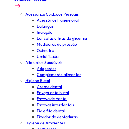
Acessórios Cuidados Pessoais
Acessórios higiene oral
Balanças
Inalação
Lancetas e tiras de glicemia
Medidores de pressão
Oxímetro
Umidificador
Alimentos Saudáveis
Adoçantes
Complemento alimentar
Higiene Bucal
Creme dental
Enxaguante bucal
Escova de dente
Escovas interdentais
Fio e fita dental
Fixador de dentaduras
Higiene de Ambientes