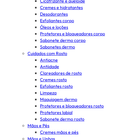
Cicatrizante e queloide
Cremes e hidratantes
Desodorantes
Esfoliantes corpo
Óleos e loções
Protetores e bloqueadores corpo
Sabonete dermo corpo
Sabonetes dermo
Cuidados com Rosto
Antiacne
Antiidade
Clareadores de rosto
Cremes rosto
Esfoliantes rosto
Limpeza
Maquiagem dermo
Protetores e bloqueadores rosto
Protetores labial
Sabonete dermo rosto
Mãos e Pés
Cremes mãos e pés
Mãos e Unhas