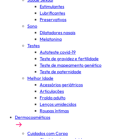
Saúde Sexual
Estimulantes
Lubrificantes
Preservativos
Sono
Dilatadores nasais
Melatonina
Testes
Autoteste covid-19
Teste de gravidez e fertilidade
Teste de mapeamento genético
Teste de paternidade
Melhor Idade
Acessórios geriátricos
Articulações
Fralda adulto
Lenços umidecidos
Roupas íntimas
Dermocosméticos
Cuidados com Corpo