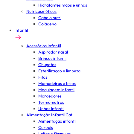
Hidratantes mãos e unhas
Nutricosméticos
Cabelo nutri
Colágeno
Infantil
Acessórios Infantil
Aspirador nasal
Brincos infantil
Chupetas
Esterilização e limpeza
Fitas
Mamadeiras e bicos
Maquiagem infantil
Mordedores
Termômetros
Unhas infantil
Alimentação Infantil Cat
Alimentação infantil
Cereais
Leites e fórmulas