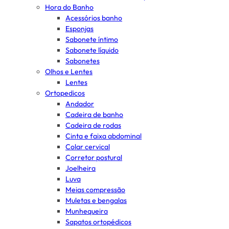
Hora do Banho
Acessórios banho
Esponjas
Sabonete íntimo
Sabonete líquido
Sabonetes
Olhos e Lentes
Lentes
Ortopedicos
Andador
Cadeira de banho
Cadeira de rodas
Cinta e faixa abdominal
Colar cervical
Corretor postural
Joelheira
Luva
Meias compressão
Muletas e bengalas
Munhequeira
Sapatos ortopédicos