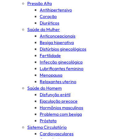
Pressão Alta
Antihipertensivo
Coração
Diuréticos
Saúde da Mulher
Anticoncepcionais
Bexiga hiperativa
Distúrbios ginecológicos
Fertilidade
Infecção ginecológica
Lubrificantes feminino
Menopausa
Relaxantes uterino
Saúde do Homem
Disfunção erétil
Ejaculação precoce
Hormônios masculinos
Problema com bexiga
Próstata
Sistema Circulatório
Cardiovasculares