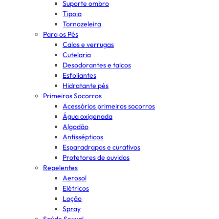
Suporte ombro
Tipoia
Tornozeleira
Para os Pés
Calos e verrugas
Cutelaria
Desodorantes e talcos
Esfoliantes
Hidratante pés
Primeiros Socorros
Acessórios primeiros socorros
Água oxigenada
Algodão
Antissépticos
Esparadrapos e curativos
Protetores de ouvidos
Repelentes
Aerosol
Elétricos
Loção
Spray