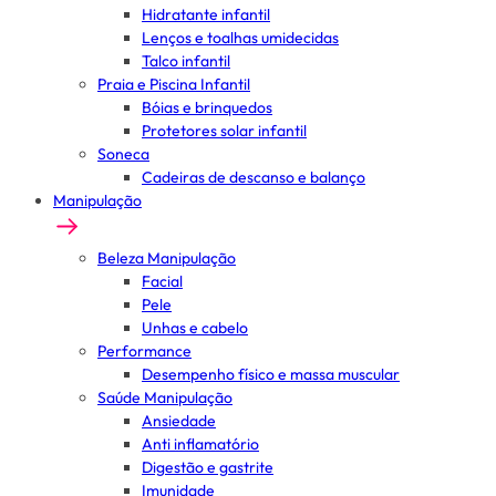
Hidratante infantil
Lenços e toalhas umidecidas
Talco infantil
Praia e Piscina Infantil
Bóias e brinquedos
Protetores solar infantil
Soneca
Cadeiras de descanso e balanço
Manipulação
Beleza Manipulação
Facial
Pele
Unhas e cabelo
Performance
Desempenho físico e massa muscular
Saúde Manipulação
Ansiedade
Anti inflamatório
Digestão e gastrite
Imunidade