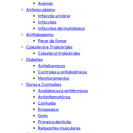
Anemia
Antimicrobiano
Infecção urinária
Infecções
Infecções dermatológica
Antitabagismo
Parar de fumar
Colesterol e Triglicérides
Colesterol triglicérides
Diabetes
Antiglicemicos
Controles e antiglicêmicos
Monitoramentos
Dores e Contusões
Analgésicos e antitérmicos
Antiinflamatórios
Contusão
Enxaqueca
Gota
Primeira dentição
Relaxantes musculares