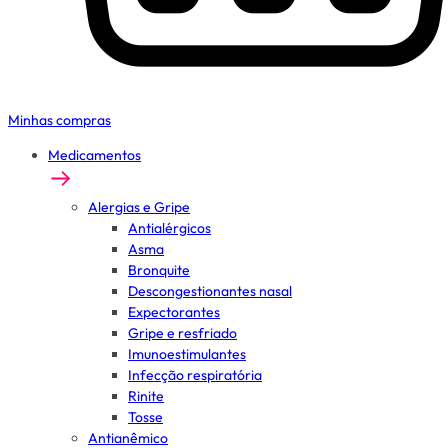
Minhas compras
Medicamentos
Alergias e Gripe
Antialérgicos
Asma
Bronquite
Descongestionantes nasal
Expectorantes
Gripe e resfriado
Imunoestimulantes
Infecção respiratória
Rinite
Tosse
Antianêmico