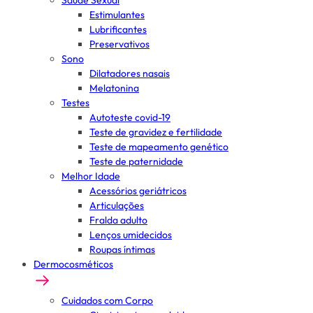
Saúde Sexual
Estimulantes
Lubrificantes
Preservativos
Sono
Dilatadores nasais
Melatonina
Testes
Autoteste covid-19
Teste de gravidez e fertilidade
Teste de mapeamento genético
Teste de paternidade
Melhor Idade
Acessórios geriátricos
Articulações
Fralda adulto
Lenços umidecidos
Roupas íntimas
Dermocosméticos
Cuidados com Corpo