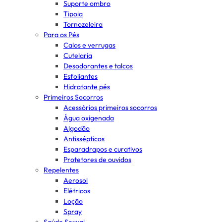
Suporte ombro
Tipoia
Tornozeleira
Para os Pés
Calos e verrugas
Cutelaria
Desodorantes e talcos
Esfoliantes
Hidratante pés
Primeiros Socorros
Acessórios primeiros socorros
Água oxigenada
Algodão
Antissépticos
Esparadrapos e curativos
Protetores de ouvidos
Repelentes
Aerosol
Elétricos
Loção
Spray