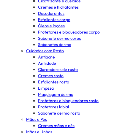
Cicatrizante e queloide
Cremes e hidratantes
Desodorantes
Esfoliantes corpo
Óleos e loções
Protetores e bloqueadores corpo
Sabonete dermo corpo
Sabonetes dermo
Cuidados com Rosto
Antiacne
Antiidade
Clareadores de rosto
Cremes rosto
Esfoliantes rosto
Limpeza
Maquiagem dermo
Protetores e bloqueadores rosto
Protetores labial
Sabonete dermo rosto
Mãos e Pés
Cremes mãos e pés
Mãos e Unhas