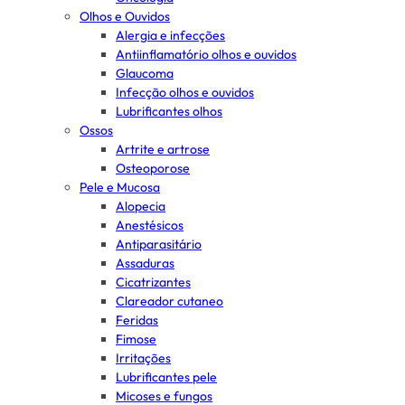
Olhos e Ouvidos
Alergia e infecções
Antiinflamatório olhos e ouvidos
Glaucoma
Infecção olhos e ouvidos
Lubrificantes olhos
Ossos
Artrite e artrose
Osteoporose
Pele e Mucosa
Alopecia
Anestésicos
Antiparasitário
Assaduras
Cicatrizantes
Clareador cutaneo
Feridas
Fimose
Irritações
Lubrificantes pele
Micoses e fungos