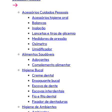
Acessórios Cuidados Pessoais
Acessórios higiene oral
Balanças
Inalação
Lancetas e tiras de glicemia
Medidores de pressão
Oxímetro
Umidificador
Alimentos Saudáveis
Adoçantes
Complemento alimentar
Higiene Bucal
Creme dental
Enxaguante bucal
Escova de dente
Escovas interdentais
Fio e fita dental
Fixador de dentaduras
Higiene de Ambientes