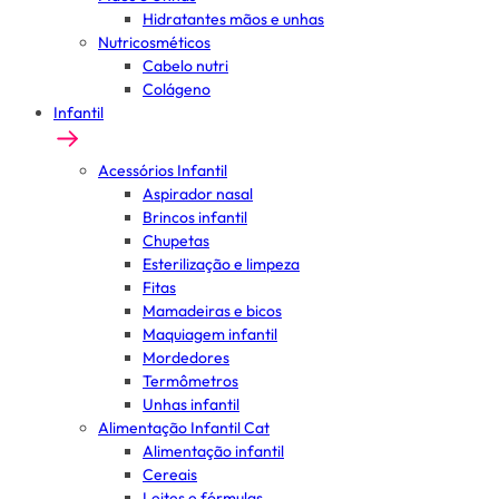
Hidratantes mãos e unhas
Nutricosméticos
Cabelo nutri
Colágeno
Infantil
Acessórios Infantil
Aspirador nasal
Brincos infantil
Chupetas
Esterilização e limpeza
Fitas
Mamadeiras e bicos
Maquiagem infantil
Mordedores
Termômetros
Unhas infantil
Alimentação Infantil Cat
Alimentação infantil
Cereais
Leites e fórmulas