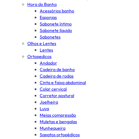
Hora do Banho
Acessórios banho
Esponjas
Sabonete íntimo
Sabonete líquido
Sabonetes
Olhos e Lentes
Lentes
Ortopedicos
Andador
Cadeira de banho
Cadeira de rodas
Cinta e faixa abdominal
Colar cervical
Corretor postural
Joelheira
Luva
Meias compressão
Muletas e bengalas
Munhequeira
Sapatos ortopédicos