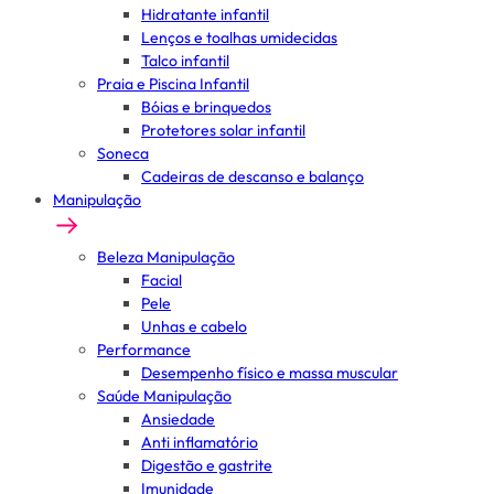
Hidratante infantil
Lenços e toalhas umidecidas
Talco infantil
Praia e Piscina Infantil
Bóias e brinquedos
Protetores solar infantil
Soneca
Cadeiras de descanso e balanço
Manipulação
Beleza Manipulação
Facial
Pele
Unhas e cabelo
Performance
Desempenho físico e massa muscular
Saúde Manipulação
Ansiedade
Anti inflamatório
Digestão e gastrite
Imunidade