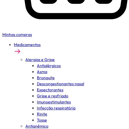
Minhas compras
Medicamentos
Alergias e Gripe
Antialérgicos
Asma
Bronquite
Descongestionantes nasal
Expectorantes
Gripe e resfriado
Imunoestimulantes
Infecção respiratória
Rinite
Tosse
Antianêmico