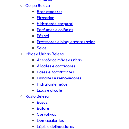
Corpo Beleza
Bronzeadores
Firmador
Hidratante corporal
Perfumes e colônias
Pós sol
Protetores e bloqueadores solar
Seios
Mãos e Unhas Beleza
Acessórios mãos e unhas
Alicates e cortadores
Bases e fortificantes
Esmaltes e removedores
Hidratante mãos
Lixas e alicate
Rosto Beleza
Bases
Batom
Corretivos
Demaquilantes
Lápis e delineadores