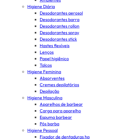
Ambientes
Higiene Diária
Desodorantes aerosol
Desodorantes barra
Desodorantes rollon
Desodorantes spray
Desodorantes stick
Hastes flexíveis
Lenços
Papel higiênico
Talcos
Higiene Feminina
Absorventes
Cremes depilatórios
Depilação
Higiene Masculina
Aparelhos de barbear
Carga para aparelho
Espuma barbear
Pós barba
Higiene Pessoal
Fixador de dentaduras hp