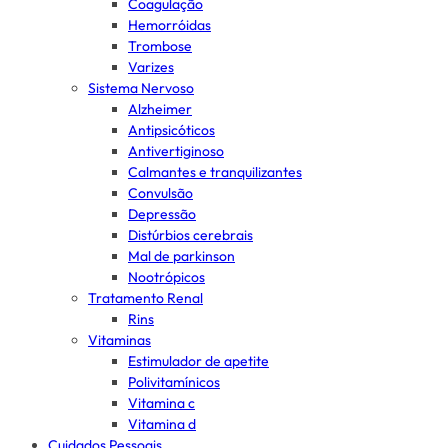
Coagulação
Hemorróidas
Trombose
Varizes
Sistema Nervoso
Alzheimer
Antipsicóticos
Antivertiginoso
Calmantes e tranquilizantes
Convulsão
Depressão
Distúrbios cerebrais
Mal de parkinson
Nootrópicos
Tratamento Renal
Rins
Vitaminas
Estimulador de apetite
Polivitamínicos
Vitamina c
Vitamina d
Cuidados Pessoais