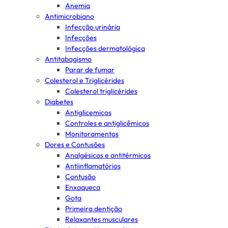
Anemia
Antimicrobiano
Infecção urinária
Infecções
Infecções dermatológica
Antitabagismo
Parar de fumar
Colesterol e Triglicérides
Colesterol triglicérides
Diabetes
Antiglicemicos
Controles e antiglicêmicos
Monitoramentos
Dores e Contusões
Analgésicos e antitérmicos
Antiinflamatórios
Contusão
Enxaqueca
Gota
Primeira dentição
Relaxantes musculares