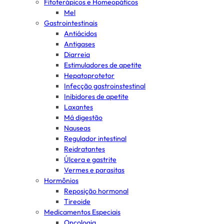
Fitoterápicos e Homeopáticos
Mel
Gastrointestinais
Antiácidos
Antigases
Diarreia
Estimuladores de apetite
Hepatoprotetor
Infecção gastroinstestinal
Inibidores de apetite
Laxantes
Má digestão
Nauseas
Regulador intestinal
Reidratantes
Úlcera e gastrite
Vermes e parasitas
Hormônios
Reposição hormonal
Tireoide
Medicamentos Especiais
Oncologia