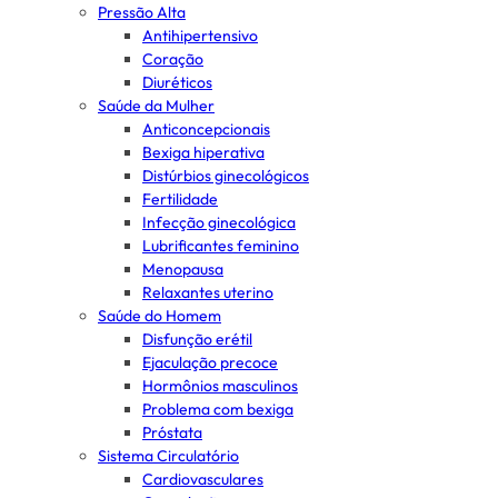
Pressão Alta
Antihipertensivo
Coração
Diuréticos
Saúde da Mulher
Anticoncepcionais
Bexiga hiperativa
Distúrbios ginecológicos
Fertilidade
Infecção ginecológica
Lubrificantes feminino
Menopausa
Relaxantes uterino
Saúde do Homem
Disfunção erétil
Ejaculação precoce
Hormônios masculinos
Problema com bexiga
Próstata
Sistema Circulatório
Cardiovasculares