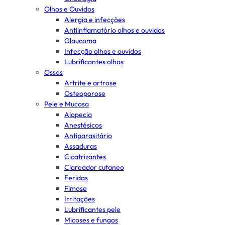
Olhos e Ouvidos
Alergia e infecções
Antiinflamatório olhos e ouvidos
Glaucoma
Infecção olhos e ouvidos
Lubrificantes olhos
Ossos
Artrite e artrose
Osteoporose
Pele e Mucosa
Alopecia
Anestésicos
Antiparasitário
Assaduras
Cicatrizantes
Clareador cutaneo
Feridas
Fimose
Irritações
Lubrificantes pele
Micoses e fungos