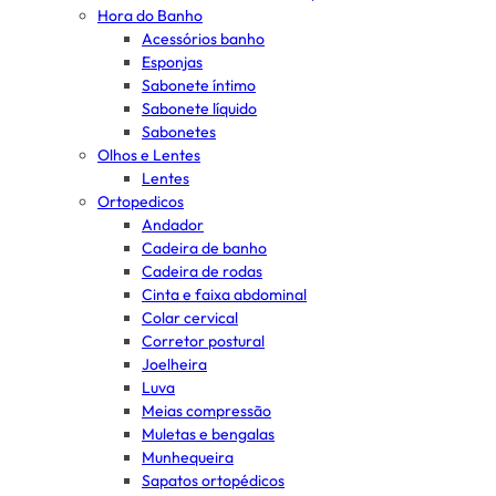
Hora do Banho
Acessórios banho
Esponjas
Sabonete íntimo
Sabonete líquido
Sabonetes
Olhos e Lentes
Lentes
Ortopedicos
Andador
Cadeira de banho
Cadeira de rodas
Cinta e faixa abdominal
Colar cervical
Corretor postural
Joelheira
Luva
Meias compressão
Muletas e bengalas
Munhequeira
Sapatos ortopédicos