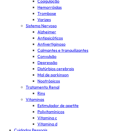
Coagulação
Hemorróidas
Trombose
Varizes
Sistema Nervoso
Alzheimer
Antipsicóticos
Antivertiginoso
Calmantes e tranquilizantes
Convulsão
Depressão
Distúrbios cerebrais
Mal de parkinson
Nootrópicos
Tratamento Renal
Rins
Vitaminas
Estimulador de apetite
Polivitamínicos
Vitamina c
Vitamina d
Cuidados Pessoais