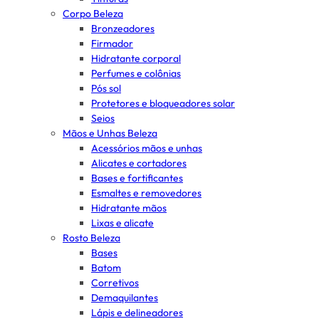
Corpo Beleza
Bronzeadores
Firmador
Hidratante corporal
Perfumes e colônias
Pós sol
Protetores e bloqueadores solar
Seios
Mãos e Unhas Beleza
Acessórios mãos e unhas
Alicates e cortadores
Bases e fortificantes
Esmaltes e removedores
Hidratante mãos
Lixas e alicate
Rosto Beleza
Bases
Batom
Corretivos
Demaquilantes
Lápis e delineadores