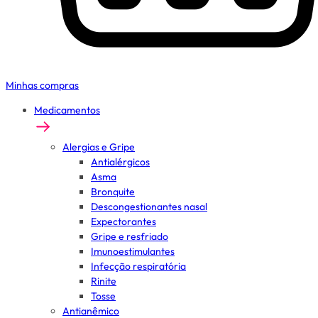
Minhas compras
Medicamentos
Alergias e Gripe
Antialérgicos
Asma
Bronquite
Descongestionantes nasal
Expectorantes
Gripe e resfriado
Imunoestimulantes
Infecção respiratória
Rinite
Tosse
Antianêmico