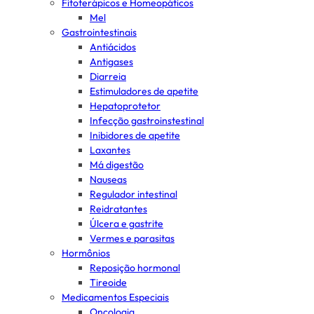
Fitoterápicos e Homeopáticos
Mel
Gastrointestinais
Antiácidos
Antigases
Diarreia
Estimuladores de apetite
Hepatoprotetor
Infecção gastroinstestinal
Inibidores de apetite
Laxantes
Má digestão
Nauseas
Regulador intestinal
Reidratantes
Úlcera e gastrite
Vermes e parasitas
Hormônios
Reposição hormonal
Tireoide
Medicamentos Especiais
Oncologia