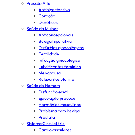
Pressão Alta
Antihipertensivo
Coração
Diuréticos
Saúde da Mulher
Anticoncepcionais
Bexiga hiperativa
Distúrbios ginecológicos
Fertilidade
Infecção ginecológica
Lubrificantes feminino
Menopausa
Relaxantes uterino
Saúde do Homem
Disfunção erétil
Ejaculação precoce
Hormônios masculinos
Problema com bexiga
Próstata
Sistema Circulatório
Cardiovasculares