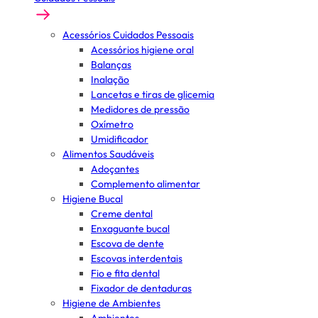
Acessórios Cuidados Pessoais
Acessórios higiene oral
Balanças
Inalação
Lancetas e tiras de glicemia
Medidores de pressão
Oxímetro
Umidificador
Alimentos Saudáveis
Adoçantes
Complemento alimentar
Higiene Bucal
Creme dental
Enxaguante bucal
Escova de dente
Escovas interdentais
Fio e fita dental
Fixador de dentaduras
Higiene de Ambientes