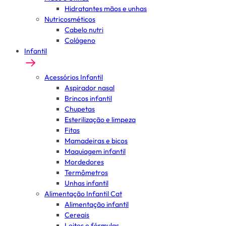
Hidratantes mãos e unhas
Nutricosméticos
Cabelo nutri
Colágeno
Infantil
Acessórios Infantil
Aspirador nasal
Brincos infantil
Chupetas
Esterilização e limpeza
Fitas
Mamadeiras e bicos
Maquiagem infantil
Mordedores
Termômetros
Unhas infantil
Alimentação Infantil Cat
Alimentação infantil
Cereais
Leites e fórmulas