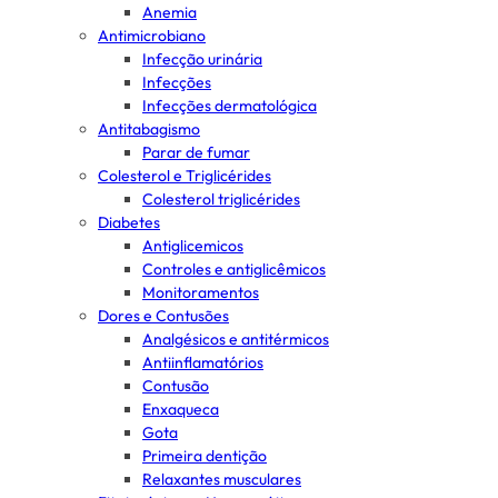
Anemia
Antimicrobiano
Infecção urinária
Infecções
Infecções dermatológica
Antitabagismo
Parar de fumar
Colesterol e Triglicérides
Colesterol triglicérides
Diabetes
Antiglicemicos
Controles e antiglicêmicos
Monitoramentos
Dores e Contusões
Analgésicos e antitérmicos
Antiinflamatórios
Contusão
Enxaqueca
Gota
Primeira dentição
Relaxantes musculares