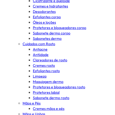
Cicatrizante e queloide
Cremes e hidratantes
Desodorantes
Esfoliantes corpo
Óleos e loções
Protetores e bloqueadores corpo
Sabonete dermo corpo
Sabonetes dermo
Cuidados com Rosto
Antiacne
Antiidade
Clareadores de rosto
Cremes rosto
Esfoliantes rosto
Limpeza
Maquiagem dermo
Protetores e bloqueadores rosto
Protetores labial
Sabonete dermo rosto
Mãos e Pés
Cremes mãos e pés
Mãos e Unhas