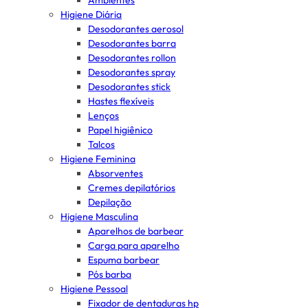
Ambientes
Higiene Diária
Desodorantes aerosol
Desodorantes barra
Desodorantes rollon
Desodorantes spray
Desodorantes stick
Hastes flexíveis
Lenços
Papel higiênico
Talcos
Higiene Feminina
Absorventes
Cremes depilatórios
Depilação
Higiene Masculina
Aparelhos de barbear
Carga para aparelho
Espuma barbear
Pós barba
Higiene Pessoal
Fixador de dentaduras hp