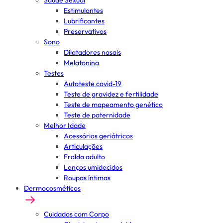
Saúde Sexual
Estimulantes
Lubrificantes
Preservativos
Sono
Dilatadores nasais
Melatonina
Testes
Autoteste covid-19
Teste de gravidez e fertilidade
Teste de mapeamento genético
Teste de paternidade
Melhor Idade
Acessórios geriátricos
Articulações
Fralda adulto
Lenços umidecidos
Roupas íntimas
Dermocosméticos
Cuidados com Corpo