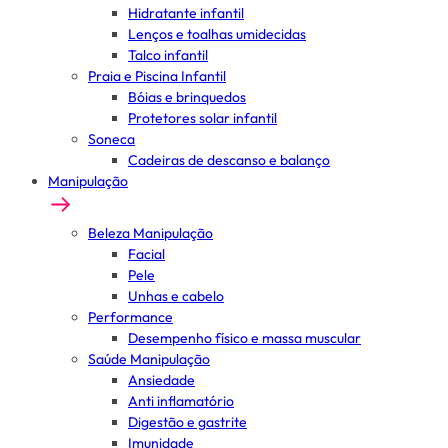
Hidratante infantil
Lenços e toalhas umidecidas
Talco infantil
Praia e Piscina Infantil
Bóias e brinquedos
Protetores solar infantil
Soneca
Cadeiras de descanso e balanço
Manipulação
Beleza Manipulação
Facial
Pele
Unhas e cabelo
Performance
Desempenho físico e massa muscular
Saúde Manipulação
Ansiedade
Anti inflamatório
Digestão e gastrite
Imunidade