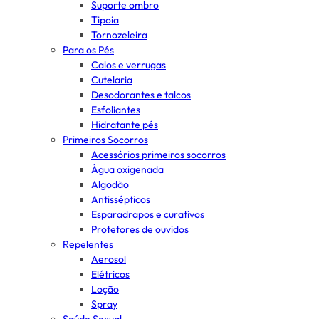
Suporte ombro
Tipoia
Tornozeleira
Para os Pés
Calos e verrugas
Cutelaria
Desodorantes e talcos
Esfoliantes
Hidratante pés
Primeiros Socorros
Acessórios primeiros socorros
Água oxigenada
Algodão
Antissépticos
Esparadrapos e curativos
Protetores de ouvidos
Repelentes
Aerosol
Elétricos
Loção
Spray