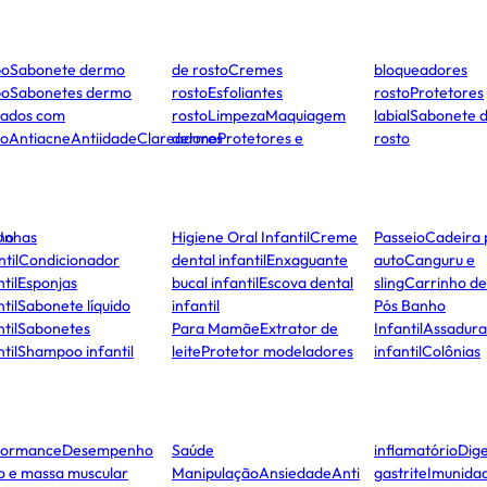
po
Sabonete dermo
de rosto
Cremes
bloqueadores
po
Sabonetes dermo
rosto
Esfoliantes
rosto
Protetores
dados com
rosto
Limpeza
Maquiagem
labial
Sabonete 
to
Antiacne
Antiidade
Clareadores
dermo
Protetores e
rosto
ho
Unhas
Higiene Oral Infantil
Creme
Passeio
Cadeira 
ntil
Condicionador
dental infantil
Enxaguante
auto
Canguru e
til
Esponjas
bucal infantil
Escova dental
sling
Carrinho d
til
Sabonete líquido
infantil
Pós Banho
til
Sabonetes
Para Mamãe
Extrator de
Infantil
Assadura
til
Shampoo infantil
leite
Protetor modeladores
infantil
Colônias
formance
Desempenho
Saúde
inflamatório
Dige
co e massa muscular
Manipulação
Ansiedade
Anti
gastrite
Imunida