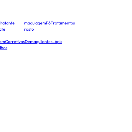
dratante
maquiagem
Pó
Tratamentos
cate
rosto
tom
Corretivos
Demaquilantes
Lápis
lhos