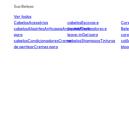
Sua Beleza
Ver todos
Cabelos
Acessórios
cabelos
Escovas e
Cor
cabelos
Alisantes
Anticaspa
Antiqueda
pentes
Finalizadores e
Cera
Bele
para
leave-in
Gel para
corp
cabelos
Condicionadores
Creme
cabelos
Shampoos
Tinturas
colô
de pentear
Cremes para
bloq