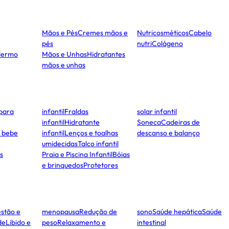
Mãos e Pés
Cremes mãos e
Nutricosméticos
Cabelo
pés
nutri
Colágeno
dermo
Mãos e Unhas
Hidratantes
mãos e unhas
para
infantil
Fraldas
solar infantil
infantil
Hidratante
Soneca
Cadeiras de
e bebe
infantil
Lenços e toalhas
descanso e balanço
umidecidas
Talco infantil
s
Praia e Piscina Infantil
Bóias
e brinquedos
Protetores
stão e
menopausa
Redução de
sono
Saúde hepática
Saúde
de
Libido e
peso
Relaxamento e
intestinal