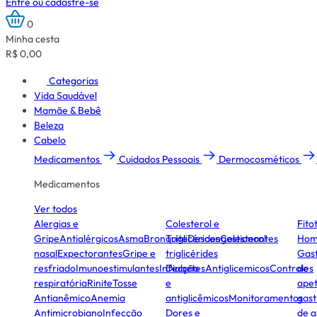
Entre ou cadastre-se
0
Minha cesta
R$ 0,00
Categorias
Vida Saudável
Mamãe & Bebê
Beleza
Cabelo
Medicamentos
Cuidados Pessoais
Dermocosméticos
Medicamentos
Ver todos
Alergias e
Colesterol e
Fito
Gripe
Antialérgicos
Asma
Bronquite
Triglicérides
Descongestionantes
Colesterol
Hom
nasal
Expectorantes
Gripe e
triglicérides
Gast
resfriado
Imunoestimulantes
Infecção
Diabetes
Antiglicemicos
Controles
de
respiratória
Rinite
Tosse
e
apet
Antianêmico
Anemia
antiglicêmicos
Monitoramentos
gast
Antimicrobiano
Infecção
Dores e
de a