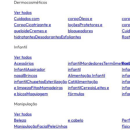
Dermocosméticos
Ver todos
Cuidados com
corpo
Óleos e
cor
Corpo
Cicatrizante e
loções
Protetores e
cor
queloide
Cremes e
bloqueadores
Cui
hidratantes
Desodorantes
Esfoliantes
Ros
Infantil
Ver todos
Acessórios
infantil
Mordedores
Termômetros
Ban
Infantil
Aspirador
infantil
Infa
nasal
Brincos
Alimentação Infantil
infan
infantil
Chupetas
Esterilização
Cat
Alimentação
infan
e limpeza
Fitas
Mamadeiras
infantil
Cereais
Leites e
infan
e bicos
Maquiagem
fórmulas
infan
Manipulação
Ver todos
Beleza
e cabelo
Per
Manipulação
Facial
Pele
Unhas
físi