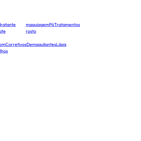
dratante
maquiagem
Pó
Tratamentos
cate
rosto
tom
Corretivos
Demaquilantes
Lápis
lhos