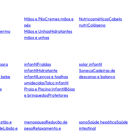
Mãos e Pés
Cremes mãos e
Nutricosméticos
Cabelo
pés
nutri
Colágeno
dermo
Mãos e Unhas
Hidratantes
mãos e unhas
para
infantil
Fraldas
solar infantil
infantil
Hidratante
Soneca
Cadeiras de
e bebe
infantil
Lenços e toalhas
descanso e balanço
umidecidas
Talco infantil
s
Praia e Piscina Infantil
Bóias
e brinquedos
Protetores
stão e
menopausa
Redução de
sono
Saúde hepática
Saúde
de
Libido e
peso
Relaxamento e
intestinal