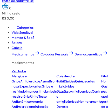
Entre ou cadastre-se
0
Minha cesta
R$ 0,00
Categorias
Vida Saudável
Mamãe & Bebê
Beleza
Cabelo
Medicamentos
Cuidados Pessoais
Dermocosméticos
Medicamentos
Ver todos
Alergias e
Colesterol e
Fito
Gripe
Antialérgicos
Asma
Bronquite
Triglicérides
Descongestionantes
Colesterol
Hom
nasal
Expectorantes
Gripe e
triglicérides
Gast
resfriado
Imunoestimulantes
Infecção
Diabetes
Antiglicemicos
Controles
de
respiratória
Rinite
Tosse
e
apet
Antianêmico
Anemia
antiglicêmicos
Monitoramentos
gast
Antimicrobiano
Infecção
Dores e
de a