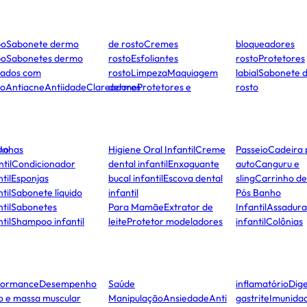
po
Sabonete dermo
de rosto
Cremes
bloqueadores
po
Sabonetes dermo
rosto
Esfoliantes
rosto
Protetores
dados com
rosto
Limpeza
Maquiagem
labial
Sabonete 
to
Antiacne
Antiidade
Clareadores
dermo
Protetores e
rosto
ho
Unhas
Higiene Oral Infantil
Creme
Passeio
Cadeira 
ntil
Condicionador
dental infantil
Enxaguante
auto
Canguru e
til
Esponjas
bucal infantil
Escova dental
sling
Carrinho d
til
Sabonete líquido
infantil
Pós Banho
til
Sabonetes
Para Mamãe
Extrator de
Infantil
Assadura
til
Shampoo infantil
leite
Protetor modeladores
infantil
Colônias
formance
Desempenho
Saúde
inflamatório
Dige
co e massa muscular
Manipulação
Ansiedade
Anti
gastrite
Imunida