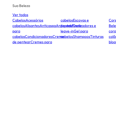
Sua Beleza
Ver todos
Cabelos
Acessórios
cabelos
Escovas e
Cor
cabelos
Alisantes
Anticaspa
Antiqueda
pentes
Finalizadores e
Cera
Bele
para
leave-in
Gel para
corp
cabelos
Condicionadores
Creme
cabelos
Shampoos
Tinturas
colô
de pentear
Cremes para
bloq