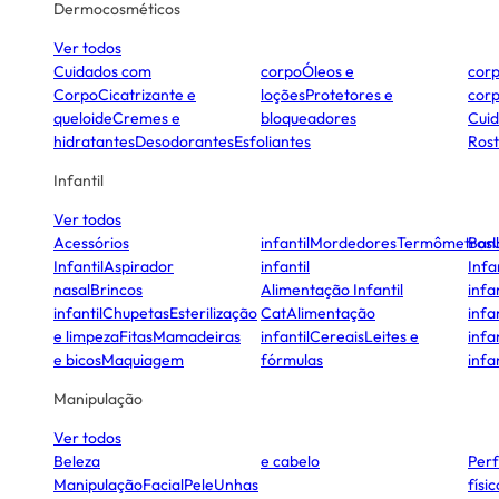
Dermocosméticos
Ver todos
Cuidados com
corpo
Óleos e
cor
Corpo
Cicatrizante e
loções
Protetores e
cor
queloide
Cremes e
bloqueadores
Cui
hidratantes
Desodorantes
Esfoliantes
Ros
Infantil
Ver todos
Acessórios
infantil
Mordedores
Termômetros
Ban
Infantil
Aspirador
infantil
Infa
nasal
Brincos
Alimentação Infantil
infan
infantil
Chupetas
Esterilização
Cat
Alimentação
infan
e limpeza
Fitas
Mamadeiras
infantil
Cereais
Leites e
infan
e bicos
Maquiagem
fórmulas
infan
Manipulação
Ver todos
Beleza
e cabelo
Per
Manipulação
Facial
Pele
Unhas
físi