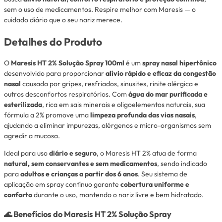
sem o uso de medicamentos. Respire melhor com Maresis — o
cuidado diário que o seu nariz merece.
Detalhes do Produto
O
Maresis HT 2% Solução Spray 100ml
é um
spray nasal hipertônico
desenvolvido para proporcionar
alívio rápido e eficaz da congestão
nasal
causada por gripes, resfriados, sinusites, rinite alérgica e
outros desconfortos respiratórios. Com
água do mar purificada e
esterilizada
, rica em sais minerais e oligoelementos naturais, sua
fórmula a 2% promove uma
limpeza profunda das vias nasais
,
ajudando a eliminar impurezas, alérgenos e micro-organismos sem
agredir a mucosa.
Ideal para uso
diário e seguro
, o Maresis HT 2% atua de forma
natural, sem conservantes e sem medicamentos
, sendo indicado
para
adultos e crianças a partir dos 6 anos
. Seu sistema de
aplicação em spray contínuo garante
cobertura uniforme e
conforto
durante o uso, mantendo o nariz livre e bem hidratado.
🌊
Benefícios do Maresis HT 2% Solução Spray