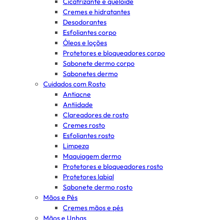
Cicatrizante e queloide
Cremes e hidratantes
Desodorantes
Esfoliantes corpo
Óleos e loções
Protetores e bloqueadores corpo
Sabonete dermo corpo
Sabonetes dermo
Cuidados com Rosto
Antiacne
Antiidade
Clareadores de rosto
Cremes rosto
Esfoliantes rosto
Limpeza
Maquiagem dermo
Protetores e bloqueadores rosto
Protetores labial
Sabonete dermo rosto
Mãos e Pés
Cremes mãos e pés
Mãos e Unhas