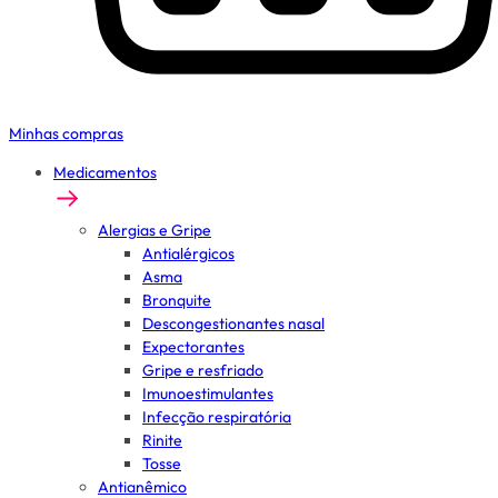
Minhas compras
Medicamentos
Alergias e Gripe
Antialérgicos
Asma
Bronquite
Descongestionantes nasal
Expectorantes
Gripe e resfriado
Imunoestimulantes
Infecção respiratória
Rinite
Tosse
Antianêmico