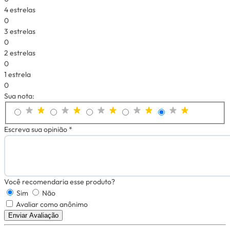
4 estrelas
0
3 estrelas
0
2 estrelas
0
1 estrela
0
Sua nota:
Escreva sua opinião *
Você recomendaria esse produto?
Sim
Não
Avaliar como anônimo
Enviar Avaliação