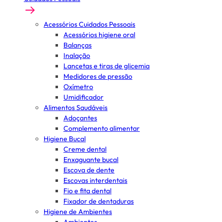
Acessórios Cuidados Pessoais
Acessórios higiene oral
Balanças
Inalação
Lancetas e tiras de glicemia
Medidores de pressão
Oxímetro
Umidificador
Alimentos Saudáveis
Adoçantes
Complemento alimentar
Higiene Bucal
Creme dental
Enxaguante bucal
Escova de dente
Escovas interdentais
Fio e fita dental
Fixador de dentaduras
Higiene de Ambientes