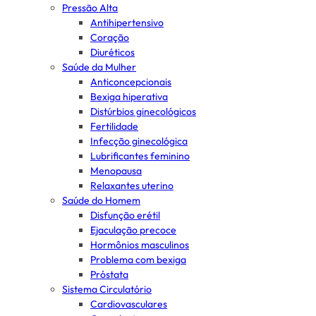
Pressão Alta
Antihipertensivo
Coração
Diuréticos
Saúde da Mulher
Anticoncepcionais
Bexiga hiperativa
Distúrbios ginecológicos
Fertilidade
Infecção ginecológica
Lubrificantes feminino
Menopausa
Relaxantes uterino
Saúde do Homem
Disfunção erétil
Ejaculação precoce
Hormônios masculinos
Problema com bexiga
Próstata
Sistema Circulatório
Cardiovasculares