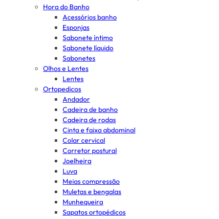
Hora do Banho
Acessórios banho
Esponjas
Sabonete íntimo
Sabonete líquido
Sabonetes
Olhos e Lentes
Lentes
Ortopedicos
Andador
Cadeira de banho
Cadeira de rodas
Cinta e faixa abdominal
Colar cervical
Corretor postural
Joelheira
Luva
Meias compressão
Muletas e bengalas
Munhequeira
Sapatos ortopédicos