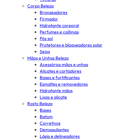
Corpo Beleza
Bronzeadores
Firmador
Hidratante corporal
Perfumes e colônias
Pós sol
Protetores e bloqueadores solar
Seios
Mãos e Unhas Beleza
Acessórios mãos e unhas
Alicates e cortadores
Bases e fortificantes
Esmaltes e removedores
Hidratante mãos
Lixas e alicate
Rosto Beleza
Bases
Batom
Corretivos
Demaquilantes
Lápis e delineadores