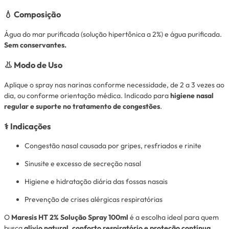
💧
Composição
Água do mar purificada (solução hipertônica a 2%) e água purificada.
Sem conservantes.
👃
Modo de Uso
Aplique o spray nas narinas conforme necessidade, de 2 a 3 vezes ao
dia, ou conforme orientação médica. Indicado para
higiene nasal
regular e suporte no tratamento de congestões
.
⚕️
Indicações
Congestão nasal causada por gripes, resfriados e rinite
Sinusite e excesso de secreção nasal
Higiene e hidratação diária das fossas nasais
Prevenção de crises alérgicas respiratórias
O
Maresis HT 2% Solução Spray 100ml
é a escolha ideal para quem
busca
alívio natural, conforto respiratório e proteção contínua
,