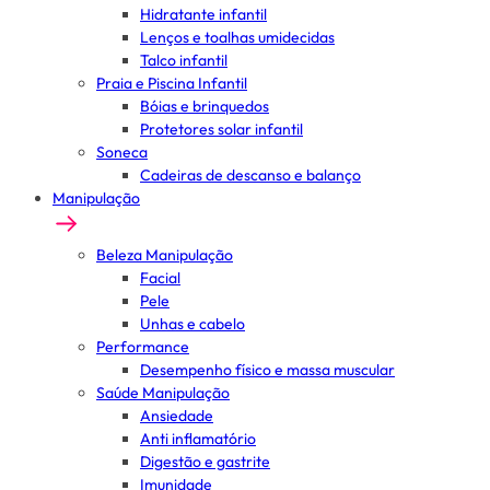
Hidratante infantil
Lenços e toalhas umidecidas
Talco infantil
Praia e Piscina Infantil
Bóias e brinquedos
Protetores solar infantil
Soneca
Cadeiras de descanso e balanço
Manipulação
Beleza Manipulação
Facial
Pele
Unhas e cabelo
Performance
Desempenho físico e massa muscular
Saúde Manipulação
Ansiedade
Anti inflamatório
Digestão e gastrite
Imunidade