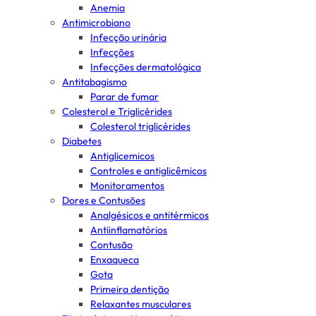
Anemia
Antimicrobiano
Infecção urinária
Infecções
Infecções dermatológica
Antitabagismo
Parar de fumar
Colesterol e Triglicérides
Colesterol triglicérides
Diabetes
Antiglicemicos
Controles e antiglicêmicos
Monitoramentos
Dores e Contusões
Analgésicos e antitérmicos
Antiinflamatórios
Contusão
Enxaqueca
Gota
Primeira dentição
Relaxantes musculares