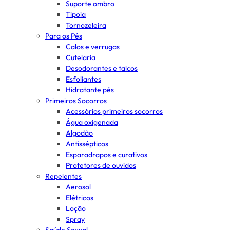
Suporte ombro
Tipoia
Tornozeleira
Para os Pés
Calos e verrugas
Cutelaria
Desodorantes e talcos
Esfoliantes
Hidratante pés
Primeiros Socorros
Acessórios primeiros socorros
Água oxigenada
Algodão
Antissépticos
Esparadrapos e curativos
Protetores de ouvidos
Repelentes
Aerosol
Elétricos
Loção
Spray