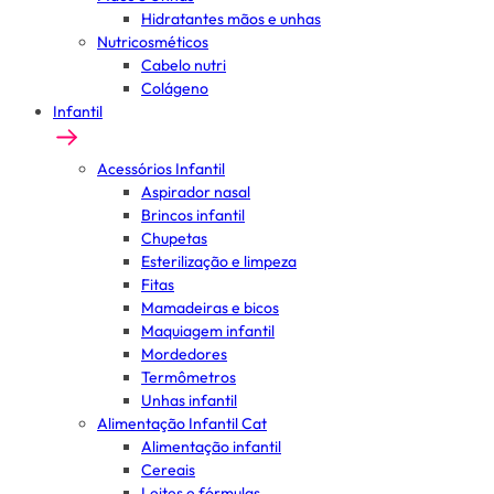
Hidratantes mãos e unhas
Nutricosméticos
Cabelo nutri
Colágeno
Infantil
Acessórios Infantil
Aspirador nasal
Brincos infantil
Chupetas
Esterilização e limpeza
Fitas
Mamadeiras e bicos
Maquiagem infantil
Mordedores
Termômetros
Unhas infantil
Alimentação Infantil Cat
Alimentação infantil
Cereais
Leites e fórmulas