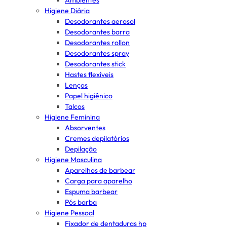
Ambientes
Higiene Diária
Desodorantes aerosol
Desodorantes barra
Desodorantes rollon
Desodorantes spray
Desodorantes stick
Hastes flexíveis
Lenços
Papel higiênico
Talcos
Higiene Feminina
Absorventes
Cremes depilatórios
Depilação
Higiene Masculina
Aparelhos de barbear
Carga para aparelho
Espuma barbear
Pós barba
Higiene Pessoal
Fixador de dentaduras hp