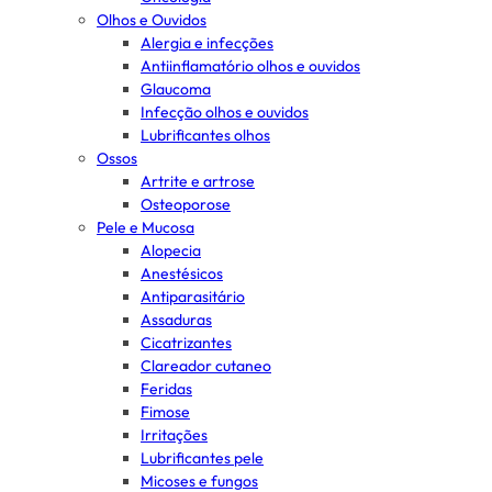
Olhos e Ouvidos
Alergia e infecções
Antiinflamatório olhos e ouvidos
Glaucoma
Infecção olhos e ouvidos
Lubrificantes olhos
Ossos
Artrite e artrose
Osteoporose
Pele e Mucosa
Alopecia
Anestésicos
Antiparasitário
Assaduras
Cicatrizantes
Clareador cutaneo
Feridas
Fimose
Irritações
Lubrificantes pele
Micoses e fungos