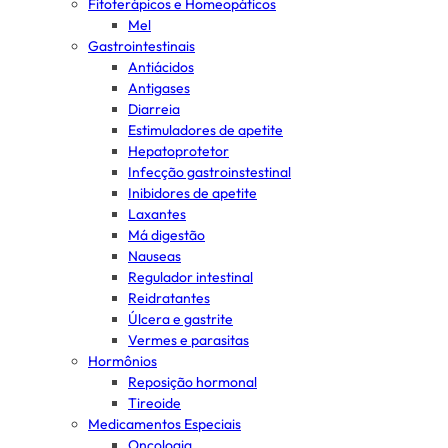
Fitoterápicos e Homeopáticos
Mel
Gastrointestinais
Antiácidos
Antigases
Diarreia
Estimuladores de apetite
Hepatoprotetor
Infecção gastroinstestinal
Inibidores de apetite
Laxantes
Má digestão
Nauseas
Regulador intestinal
Reidratantes
Úlcera e gastrite
Vermes e parasitas
Hormônios
Reposição hormonal
Tireoide
Medicamentos Especiais
Oncologia