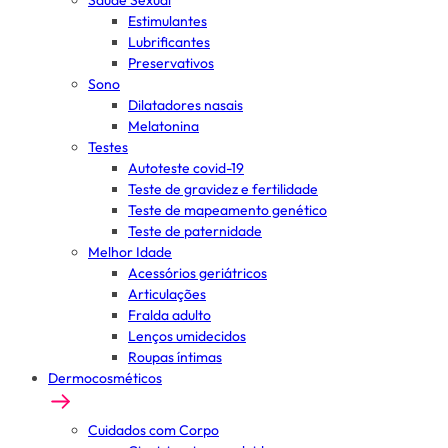
Saúde Sexual
Estimulantes
Lubrificantes
Preservativos
Sono
Dilatadores nasais
Melatonina
Testes
Autoteste covid-19
Teste de gravidez e fertilidade
Teste de mapeamento genético
Teste de paternidade
Melhor Idade
Acessórios geriátricos
Articulações
Fralda adulto
Lenços umidecidos
Roupas íntimas
Dermocosméticos
Cuidados com Corpo