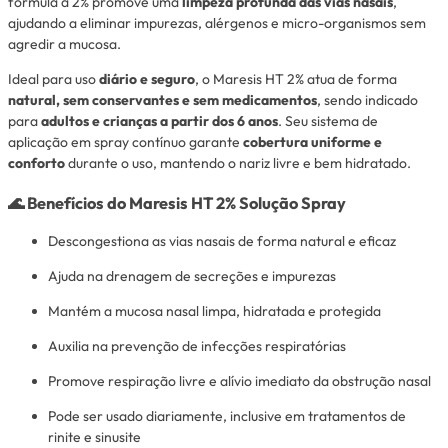
fórmula a 2% promove uma
limpeza profunda das vias nasais
,
ajudando a eliminar impurezas, alérgenos e micro-organismos sem
agredir a mucosa.
Ideal para uso
diário e seguro
, o Maresis HT 2% atua de forma
natural, sem conservantes e sem medicamentos
, sendo indicado
para
adultos e crianças a partir dos 6 anos
. Seu sistema de
aplicação em spray contínuo garante
cobertura uniforme e
conforto
durante o uso, mantendo o nariz livre e bem hidratado.
🌊
Benefícios do Maresis HT 2% Solução Spray
Descongestiona as vias nasais de forma natural e eficaz
Ajuda na drenagem de secreções e impurezas
Mantém a mucosa nasal limpa, hidratada e protegida
Auxilia na prevenção de infecções respiratórias
Promove respiração livre e alívio imediato da obstrução nasal
Pode ser usado diariamente, inclusive em tratamentos de
rinite e sinusite