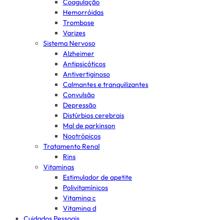
Coagulação
Hemorróidas
Trombose
Varizes
Sistema Nervoso
Alzheimer
Antipsicóticos
Antivertiginoso
Calmantes e tranquilizantes
Convulsão
Depressão
Distúrbios cerebrais
Mal de parkinson
Nootrópicos
Tratamento Renal
Rins
Vitaminas
Estimulador de apetite
Polivitamínicos
Vitamina c
Vitamina d
Cuidados Pessoais