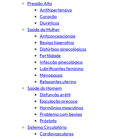
Pressão Alta
Antihipertensivo
Coração
Diuréticos
Saúde da Mulher
Anticoncepcionais
Bexiga hiperativa
Distúrbios ginecológicos
Fertilidade
Infecção ginecológica
Lubrificantes feminino
Menopausa
Relaxantes uterino
Saúde do Homem
Disfunção erétil
Ejaculação precoce
Hormônios masculinos
Problema com bexiga
Próstata
Sistema Circulatório
Cardiovasculares