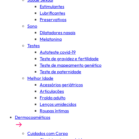
Saúde Sexual
Estimulantes
Lubrificantes
Preservativos
Sono
Dilatadores nasais
Melatonina
Testes
Autoteste covid-19
Teste de gravidez e fertilidade
Teste de mapeamento genético
Teste de paternidade
Melhor Idade
Acessórios geriátricos
Articulações
Fralda adulto
Lenços umidecidos
Roupas íntimas
Dermocosméticos
Cuidados com Corpo