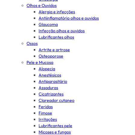
Olhos e Ouvidos
Alergia e infecções
Antiinflamatório olhos e ouvidos
Glaucoma
Infecção olhos e ouvidos
Lubrificantes olhos
Ossos
Artrite e artrose
Osteoporose
Pele e Mucosa
Alopecia
Anestésicos
Antiparasitário
Assaduras
Cicatrizantes
Clareador cutaneo
Feridas
Fimose
Irritações
Lubrificantes pele
Micoses e fungos