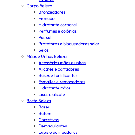
Corpo Beleza
Bronzeadores
Firmador
Hidratante corporal
Perfumes e colônias
Pós sol
Protetores e bloqueadores solar
Seios
Mãos e Unhas Beleza
Acessórios mãos e unhas
Alicates e cortadores
Bases e fortificantes
Esmaltes e removedores
Hidratante mãos
Lixas e alicate
Rosto Beleza
Bases
Batom
Corretivos
Demaquilantes
Lápis e delineadores