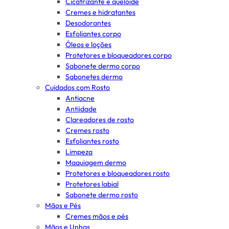
Cicatrizante e queloide
Cremes e hidratantes
Desodorantes
Esfoliantes corpo
Óleos e loções
Protetores e bloqueadores corpo
Sabonete dermo corpo
Sabonetes dermo
Cuidados com Rosto
Antiacne
Antiidade
Clareadores de rosto
Cremes rosto
Esfoliantes rosto
Limpeza
Maquiagem dermo
Protetores e bloqueadores rosto
Protetores labial
Sabonete dermo rosto
Mãos e Pés
Cremes mãos e pés
Mãos e Unhas