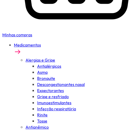
Minhas compras
Medicamentos
Alergias e Gripe
Antialérgicos
Asma
Bronquite
Descongestionantes nasal
Expectorantes
Gripe e resfriado
Imunoestimulantes
Infecção respiratória
Rinite
Tosse
Antianêmico