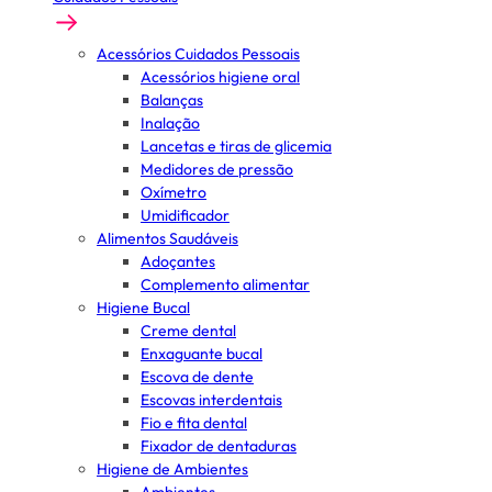
Acessórios Cuidados Pessoais
Acessórios higiene oral
Balanças
Inalação
Lancetas e tiras de glicemia
Medidores de pressão
Oxímetro
Umidificador
Alimentos Saudáveis
Adoçantes
Complemento alimentar
Higiene Bucal
Creme dental
Enxaguante bucal
Escova de dente
Escovas interdentais
Fio e fita dental
Fixador de dentaduras
Higiene de Ambientes