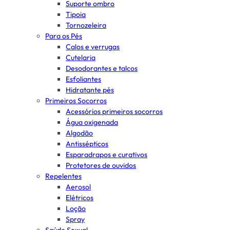
Suporte ombro
Tipoia
Tornozeleira
Para os Pés
Calos e verrugas
Cutelaria
Desodorantes e talcos
Esfoliantes
Hidratante pés
Primeiros Socorros
Acessórios primeiros socorros
Água oxigenada
Algodão
Antissépticos
Esparadrapos e curativos
Protetores de ouvidos
Repelentes
Aerosol
Elétricos
Loção
Spray