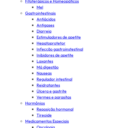
Fitoterápicos e Homeopáticos
Mel
Gastrointestinais
Antiácidos
Antigases
Diarreia
Estimuladores de apetite
Hepatoprotetor
Infecção gastroinstestinal
Inibidores de apetite
Laxantes
Má digestão
Nauseas
Regulador intestinal
Reidratantes
Úlcera e gastrite
Vermes e parasitas
Hormônios
Reposição hormonal
Tireoide
Medicamentos Especiais
Oncologia