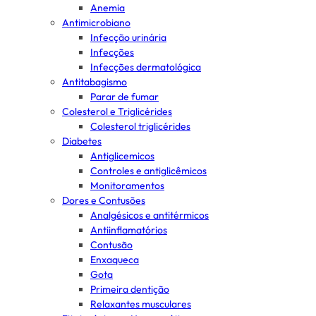
Anemia
Antimicrobiano
Infecção urinária
Infecções
Infecções dermatológica
Antitabagismo
Parar de fumar
Colesterol e Triglicérides
Colesterol triglicérides
Diabetes
Antiglicemicos
Controles e antiglicêmicos
Monitoramentos
Dores e Contusões
Analgésicos e antitérmicos
Antiinflamatórios
Contusão
Enxaqueca
Gota
Primeira dentição
Relaxantes musculares