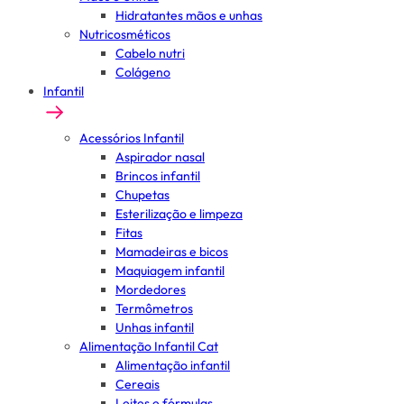
Hidratantes mãos e unhas
Nutricosméticos
Cabelo nutri
Colágeno
Infantil
Acessórios Infantil
Aspirador nasal
Brincos infantil
Chupetas
Esterilização e limpeza
Fitas
Mamadeiras e bicos
Maquiagem infantil
Mordedores
Termômetros
Unhas infantil
Alimentação Infantil Cat
Alimentação infantil
Cereais
Leites e fórmulas