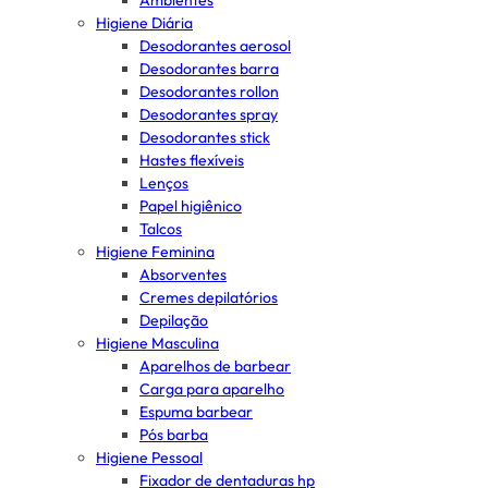
Ambientes
Higiene Diária
Desodorantes aerosol
Desodorantes barra
Desodorantes rollon
Desodorantes spray
Desodorantes stick
Hastes flexíveis
Lenços
Papel higiênico
Talcos
Higiene Feminina
Absorventes
Cremes depilatórios
Depilação
Higiene Masculina
Aparelhos de barbear
Carga para aparelho
Espuma barbear
Pós barba
Higiene Pessoal
Fixador de dentaduras hp