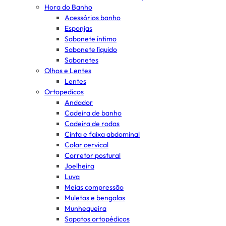
Hora do Banho
Acessórios banho
Esponjas
Sabonete íntimo
Sabonete líquido
Sabonetes
Olhos e Lentes
Lentes
Ortopedicos
Andador
Cadeira de banho
Cadeira de rodas
Cinta e faixa abdominal
Colar cervical
Corretor postural
Joelheira
Luva
Meias compressão
Muletas e bengalas
Munhequeira
Sapatos ortopédicos