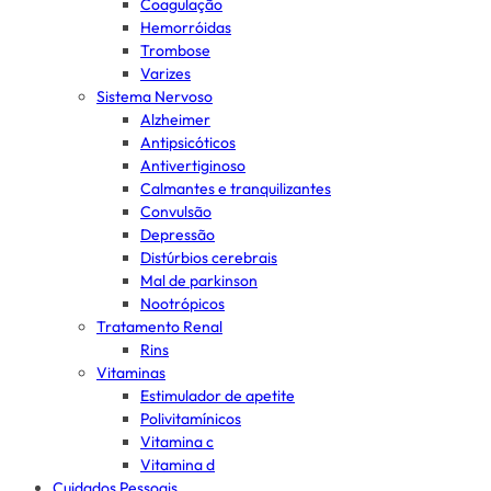
Coagulação
Hemorróidas
Trombose
Varizes
Sistema Nervoso
Alzheimer
Antipsicóticos
Antivertiginoso
Calmantes e tranquilizantes
Convulsão
Depressão
Distúrbios cerebrais
Mal de parkinson
Nootrópicos
Tratamento Renal
Rins
Vitaminas
Estimulador de apetite
Polivitamínicos
Vitamina c
Vitamina d
Cuidados Pessoais