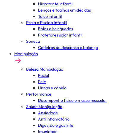
Hidratante infantil
Lenços e toalhas umidecidas
Talco infantil
Praia e Piscina Infantil
Bóias e brinquedos
Protetores solar infantil
Soneca
Cadeiras de descanso e balanço
Manipulação
Beleza Manipulação
Facial
Pele
Unhas e cabelo
Performance
Desempenho físico e massa muscular
Saúde Manipulação
Ansiedade
Anti inflamatório
Digestão e gastrite
Imunidade