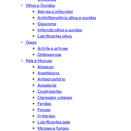
Olhos e Ouvidos
Alergia e infecções
Antiinflamatório olhos e ouvidos
Glaucoma
Infecção olhos e ouvidos
Lubrificantes olhos
Ossos
Artrite e artrose
Osteoporose
Pele e Mucosa
Alopecia
Anestésicos
Antiparasitário
Assaduras
Cicatrizantes
Clareador cutaneo
Feridas
Fimose
Irritações
Lubrificantes pele
Micoses e fungos