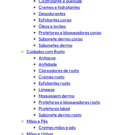
Cicatrizante e queloide
Cremes e hidratantes
Desodorantes
Esfoliantes corpo
Óleos e loções
Protetores e bloqueadores corpo
Sabonete dermo corpo
Sabonetes dermo
Cuidados com Rosto
Antiacne
Antiidade
Clareadores de rosto
Cremes rosto
Esfoliantes rosto
Limpeza
Maquiagem dermo
Protetores e bloqueadores rosto
Protetores labial
Sabonete dermo rosto
Mãos e Pés
Cremes mãos e pés
Mãos e Unhas