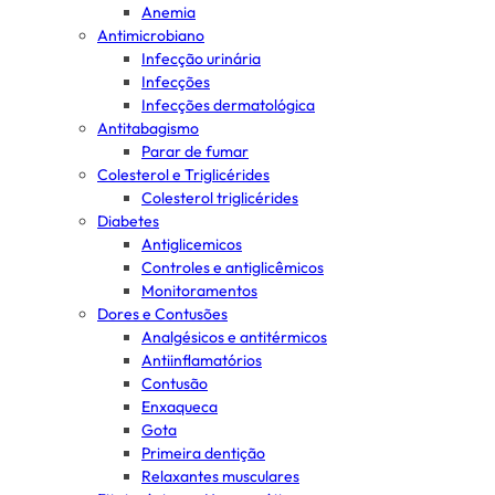
Anemia
Antimicrobiano
Infecção urinária
Infecções
Infecções dermatológica
Antitabagismo
Parar de fumar
Colesterol e Triglicérides
Colesterol triglicérides
Diabetes
Antiglicemicos
Controles e antiglicêmicos
Monitoramentos
Dores e Contusões
Analgésicos e antitérmicos
Antiinflamatórios
Contusão
Enxaqueca
Gota
Primeira dentição
Relaxantes musculares