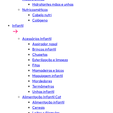
Hidratantes mãos e unhas
Nutricosméticos
Cabelo nutri
Colágeno
Infantil
Acessórios Infantil
Aspirador nasal
Brincos infantil
Chupetas
Esterilização e limpeza
Fitas
Mamadeiras e bicos
Maquiagem infantil
Mordedores
Termômetros
Unhas infantil
Alimentação Infantil Cat
Alimentação infantil
Cereais
Leites e fórmulas