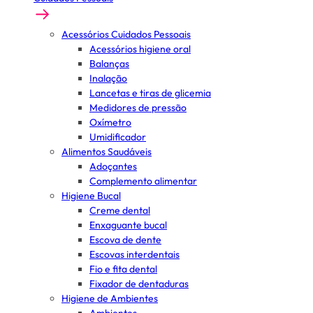
Acessórios Cuidados Pessoais
Acessórios higiene oral
Balanças
Inalação
Lancetas e tiras de glicemia
Medidores de pressão
Oxímetro
Umidificador
Alimentos Saudáveis
Adoçantes
Complemento alimentar
Higiene Bucal
Creme dental
Enxaguante bucal
Escova de dente
Escovas interdentais
Fio e fita dental
Fixador de dentaduras
Higiene de Ambientes