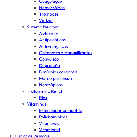
Coagulação
Hemorróidas
Trombose
Varizes
Sistema Nervoso
Alzheimer
Antipsicóticos
Antivertiginoso
Calmantes e tranquilizantes
Convulsão
Depressão
Distúrbios cerebrais
Mal de parkinson
Nootrópicos
Tratamento Renal
Rins
Vitaminas
Estimulador de apetite
Polivitamínicos
Vitamina c
Vitamina d
Cuidados Pessoais