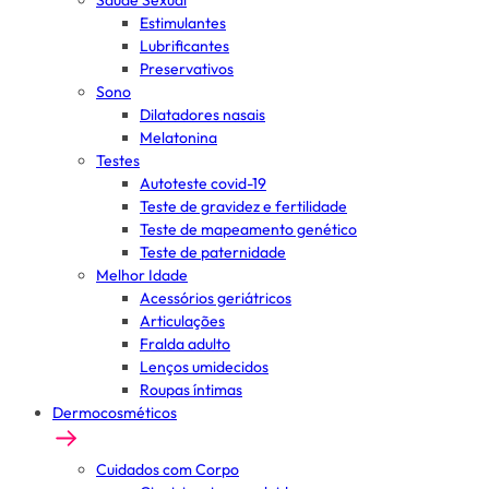
Saúde Sexual
Estimulantes
Lubrificantes
Preservativos
Sono
Dilatadores nasais
Melatonina
Testes
Autoteste covid-19
Teste de gravidez e fertilidade
Teste de mapeamento genético
Teste de paternidade
Melhor Idade
Acessórios geriátricos
Articulações
Fralda adulto
Lenços umidecidos
Roupas íntimas
Dermocosméticos
Cuidados com Corpo