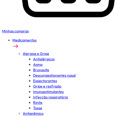
Minhas compras
Medicamentos
Alergias e Gripe
Antialérgicos
Asma
Bronquite
Descongestionantes nasal
Expectorantes
Gripe e resfriado
Imunoestimulantes
Infecção respiratória
Rinite
Tosse
Antianêmico