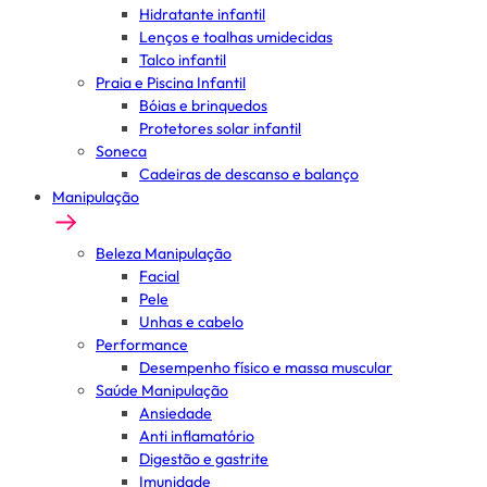
Hidratante infantil
Lenços e toalhas umidecidas
Talco infantil
Praia e Piscina Infantil
Bóias e brinquedos
Protetores solar infantil
Soneca
Cadeiras de descanso e balanço
Manipulação
Beleza Manipulação
Facial
Pele
Unhas e cabelo
Performance
Desempenho físico e massa muscular
Saúde Manipulação
Ansiedade
Anti inflamatório
Digestão e gastrite
Imunidade