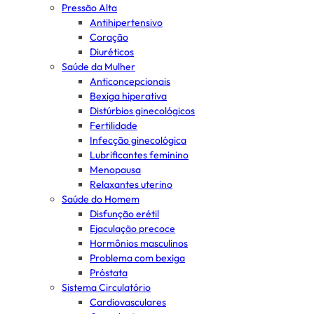
Pressão Alta
Antihipertensivo
Coração
Diuréticos
Saúde da Mulher
Anticoncepcionais
Bexiga hiperativa
Distúrbios ginecológicos
Fertilidade
Infecção ginecológica
Lubrificantes feminino
Menopausa
Relaxantes uterino
Saúde do Homem
Disfunção erétil
Ejaculação precoce
Hormônios masculinos
Problema com bexiga
Próstata
Sistema Circulatório
Cardiovasculares