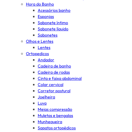
Hora do Banho
Acessórios banho
Esponjas
Sabonete íntimo
Sabonete líquido
Sabonetes
Olhos e Lentes
Lentes
Ortopedicos
Andador
Cadeira de banho
Cadeira de rodas
Cinta e faixa abdominal
Colar cervical
Corretor postural
Joelheira
Luva
Meias compressão
Muletas e bengalas
Munhequeira
Sapatos ortopédicos