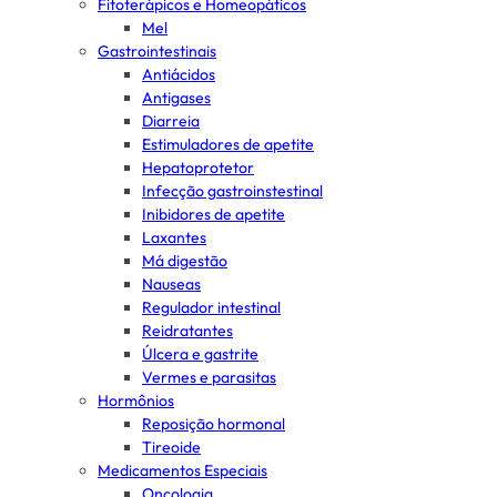
Fitoterápicos e Homeopáticos
Mel
Gastrointestinais
Antiácidos
Antigases
Diarreia
Estimuladores de apetite
Hepatoprotetor
Infecção gastroinstestinal
Inibidores de apetite
Laxantes
Má digestão
Nauseas
Regulador intestinal
Reidratantes
Úlcera e gastrite
Vermes e parasitas
Hormônios
Reposição hormonal
Tireoide
Medicamentos Especiais
Oncologia