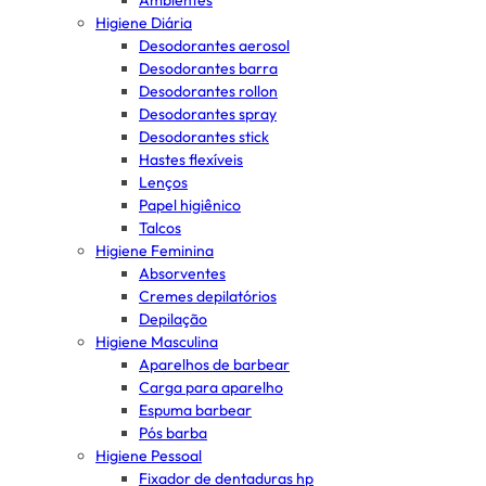
Ambientes
Higiene Diária
Desodorantes aerosol
Desodorantes barra
Desodorantes rollon
Desodorantes spray
Desodorantes stick
Hastes flexíveis
Lenços
Papel higiênico
Talcos
Higiene Feminina
Absorventes
Cremes depilatórios
Depilação
Higiene Masculina
Aparelhos de barbear
Carga para aparelho
Espuma barbear
Pós barba
Higiene Pessoal
Fixador de dentaduras hp