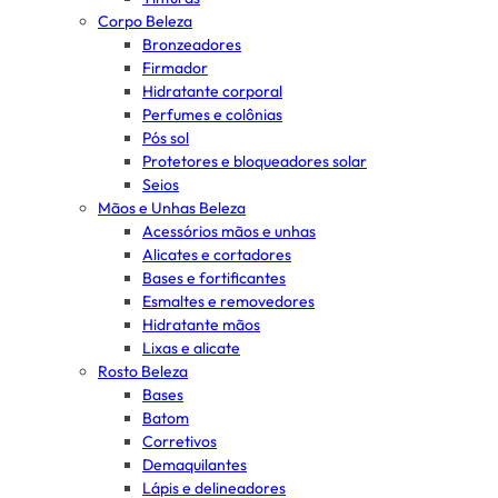
Corpo Beleza
Bronzeadores
Firmador
Hidratante corporal
Perfumes e colônias
Pós sol
Protetores e bloqueadores solar
Seios
Mãos e Unhas Beleza
Acessórios mãos e unhas
Alicates e cortadores
Bases e fortificantes
Esmaltes e removedores
Hidratante mãos
Lixas e alicate
Rosto Beleza
Bases
Batom
Corretivos
Demaquilantes
Lápis e delineadores