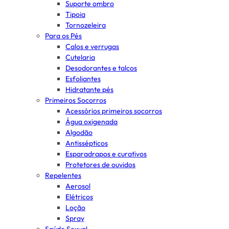
Suporte ombro
Tipoia
Tornozeleira
Para os Pés
Calos e verrugas
Cutelaria
Desodorantes e talcos
Esfoliantes
Hidratante pés
Primeiros Socorros
Acessórios primeiros socorros
Água oxigenada
Algodão
Antissépticos
Esparadrapos e curativos
Protetores de ouvidos
Repelentes
Aerosol
Elétricos
Loção
Spray