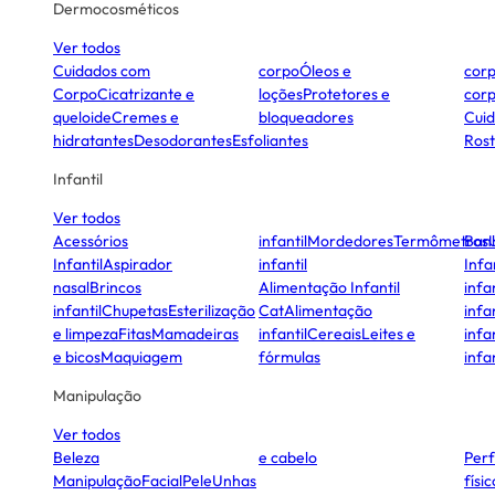
Dermocosméticos
Ver todos
Cuidados com
corpo
Óleos e
cor
Corpo
Cicatrizante e
loções
Protetores e
cor
queloide
Cremes e
bloqueadores
Cui
hidratantes
Desodorantes
Esfoliantes
Ros
Infantil
Ver todos
Acessórios
infantil
Mordedores
Termômetros
Ban
Infantil
Aspirador
infantil
Infa
nasal
Brincos
Alimentação Infantil
infan
infantil
Chupetas
Esterilização
Cat
Alimentação
infan
e limpeza
Fitas
Mamadeiras
infantil
Cereais
Leites e
infan
e bicos
Maquiagem
fórmulas
infan
Manipulação
Ver todos
Beleza
e cabelo
Per
Manipulação
Facial
Pele
Unhas
físi