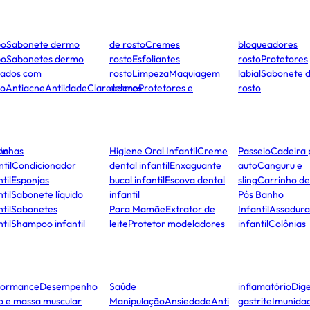
po
Sabonete dermo
de rosto
Cremes
bloqueadores
po
Sabonetes dermo
rosto
Esfoliantes
rosto
Protetores
dados com
rosto
Limpeza
Maquiagem
labial
Sabonete 
to
Antiacne
Antiidade
Clareadores
dermo
Protetores e
rosto
ho
Unhas
Higiene Oral Infantil
Creme
Passeio
Cadeira 
ntil
Condicionador
dental infantil
Enxaguante
auto
Canguru e
til
Esponjas
bucal infantil
Escova dental
sling
Carrinho d
til
Sabonete líquido
infantil
Pós Banho
til
Sabonetes
Para Mamãe
Extrator de
Infantil
Assadura
til
Shampoo infantil
leite
Protetor modeladores
infantil
Colônias
formance
Desempenho
Saúde
inflamatório
Dige
co e massa muscular
Manipulação
Ansiedade
Anti
gastrite
Imunida