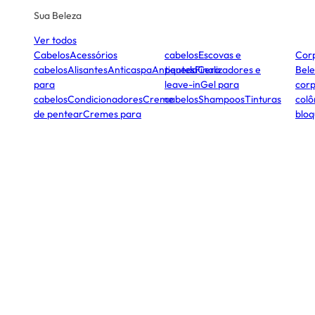
Sua Beleza
Ver todos
Cabelos
Acessórios
cabelos
Escovas e
Cor
cabelos
Alisantes
Anticaspa
Antiqueda
pentes
Finalizadores e
Cera
Bele
para
leave-in
Gel para
corp
cabelos
Condicionadores
Creme
cabelos
Shampoos
Tinturas
colô
de pentear
Cremes para
bloq