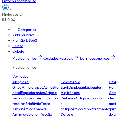
Entre ou cadastre-se
0
Minha cesta
R$ 0,00
Categorias
Vida Saudável
Mamãe & Bebê
Beleza
Cabelo
Medicamentos
Cuidados Pessoais
Dermocosméticos
Medicamentos
Ver todos
Alergias e
Colesterol e
Fito
Gripe
Antialérgicos
Asma
Bronquite
Triglicérides
Descongestionantes
Colesterol
Hom
nasal
Expectorantes
Gripe e
triglicérides
Gast
resfriado
Imunoestimulantes
Infecção
Diabetes
Antiglicemicos
Controles
de
respiratória
Rinite
Tosse
e
apet
Antianêmico
Anemia
antiglicêmicos
Monitoramentos
gast
Antimicrobiano
Infecção
Dores e
de a