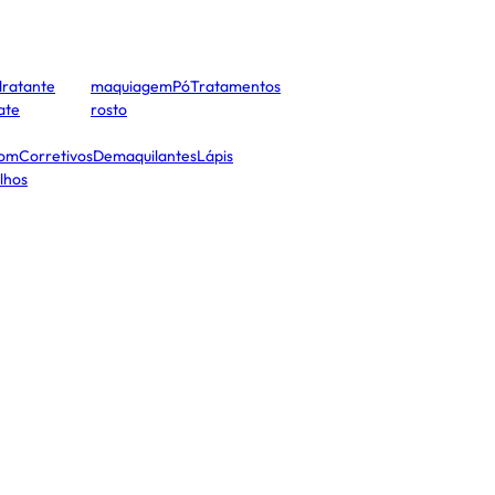
dratante
maquiagem
Pó
Tratamentos
cate
rosto
tom
Corretivos
Demaquilantes
Lápis
lhos