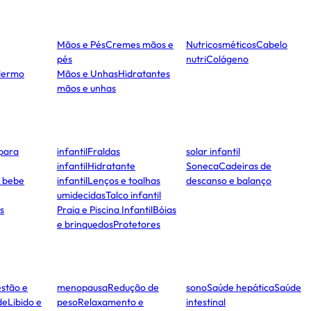
Mãos e Pés
Cremes mãos e
Nutricosméticos
Cabelo
pés
nutri
Colágeno
dermo
Mãos e Unhas
Hidratantes
mãos e unhas
para
infantil
Fraldas
solar infantil
infantil
Hidratante
Soneca
Cadeiras de
e bebe
infantil
Lenços e toalhas
descanso e balanço
umidecidas
Talco infantil
s
Praia e Piscina Infantil
Bóias
e brinquedos
Protetores
stão e
menopausa
Redução de
sono
Saúde hepática
Saúde
de
Libido e
peso
Relaxamento e
intestinal