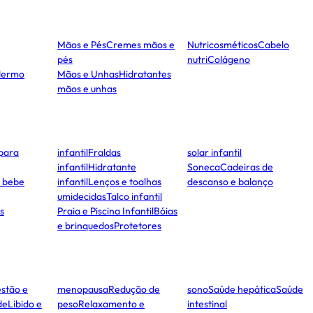
Mãos e Pés
Cremes mãos e
Nutricosméticos
Cabelo
pés
nutri
Colágeno
dermo
Mãos e Unhas
Hidratantes
mãos e unhas
para
infantil
Fraldas
solar infantil
infantil
Hidratante
Soneca
Cadeiras de
e bebe
infantil
Lenços e toalhas
descanso e balanço
umidecidas
Talco infantil
s
Praia e Piscina Infantil
Bóias
e brinquedos
Protetores
stão e
menopausa
Redução de
sono
Saúde hepática
Saúde
de
Libido e
peso
Relaxamento e
intestinal