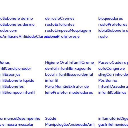
po
Sabonete dermo
de rosto
Cremes
bloqueadores
po
Sabonetes dermo
rosto
Esfoliantes
rosto
Protetores
dados com
rosto
Limpeza
Maquiagem
labial
Sabonete 
to
Antiacne
Antiidade
Clareadores
dermo
Protetores e
rosto
ho
Unhas
Higiene Oral Infantil
Creme
Passeio
Cadeira 
ntil
Condicionador
dental infantil
Enxaguante
auto
Canguru e
til
Esponjas
bucal infantil
Escova dental
sling
Carrinho d
til
Sabonete líquido
infantil
Pós Banho
til
Sabonetes
Para Mamãe
Extrator de
Infantil
Assadura
til
Shampoo infantil
leite
Protetor modeladores
infantil
Colônias
formance
Desempenho
Saúde
inflamatório
Dige
co e massa muscular
Manipulação
Ansiedade
Anti
gastrite
Imunida