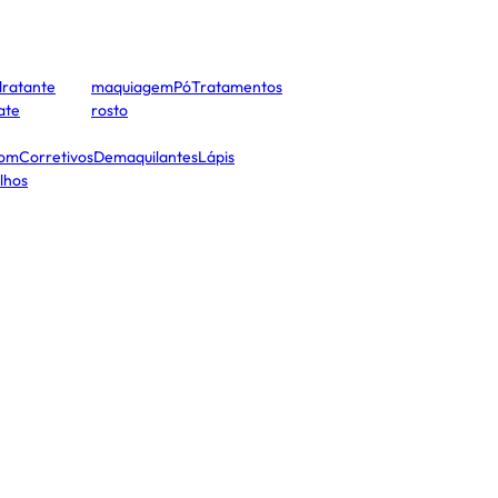
dratante
maquiagem
Pó
Tratamentos
cate
rosto
tom
Corretivos
Demaquilantes
Lápis
lhos