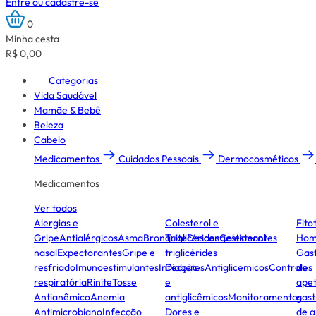
Entre ou cadastre-se
0
Minha cesta
R$ 0,00
Categorias
Vida Saudável
Mamãe & Bebê
Beleza
Cabelo
Medicamentos
Cuidados Pessoais
Dermocosméticos
Medicamentos
Ver todos
Alergias e
Colesterol e
Fito
Gripe
Antialérgicos
Asma
Bronquite
Triglicérides
Descongestionantes
Colesterol
Hom
nasal
Expectorantes
Gripe e
triglicérides
Gast
resfriado
Imunoestimulantes
Infecção
Diabetes
Antiglicemicos
Controles
de
respiratória
Rinite
Tosse
e
apet
Antianêmico
Anemia
antiglicêmicos
Monitoramentos
gast
Antimicrobiano
Infecção
Dores e
de a