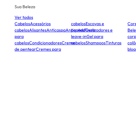
Sua Beleza
Ver todos
Cabelos
Acessórios
cabelos
Escovas e
Cor
cabelos
Alisantes
Anticaspa
Antiqueda
pentes
Finalizadores e
Cera
Bele
para
leave-in
Gel para
corp
cabelos
Condicionadores
Creme
cabelos
Shampoos
Tinturas
colô
de pentear
Cremes para
bloq