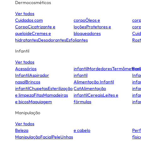
Dermocosméticos
Ver todos
Cuidados com
corpo
Óleos e
cor
Corpo
Cicatrizante e
loções
Protetores e
cor
queloide
Cremes e
bloqueadores
Cui
hidratantes
Desodorantes
Esfoliantes
Ros
Infantil
Ver todos
Acessórios
infantil
Mordedores
Termômetros
Ban
Infantil
Aspirador
infantil
Infa
nasal
Brincos
Alimentação Infantil
infan
infantil
Chupetas
Esterilização
Cat
Alimentação
infan
e limpeza
Fitas
Mamadeiras
infantil
Cereais
Leites e
infan
e bicos
Maquiagem
fórmulas
infan
Manipulação
Ver todos
Beleza
e cabelo
Per
Manipulação
Facial
Pele
Unhas
físi