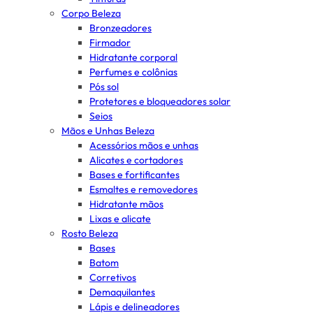
Corpo Beleza
Bronzeadores
Firmador
Hidratante corporal
Perfumes e colônias
Pós sol
Protetores e bloqueadores solar
Seios
Mãos e Unhas Beleza
Acessórios mãos e unhas
Alicates e cortadores
Bases e fortificantes
Esmaltes e removedores
Hidratante mãos
Lixas e alicate
Rosto Beleza
Bases
Batom
Corretivos
Demaquilantes
Lápis e delineadores