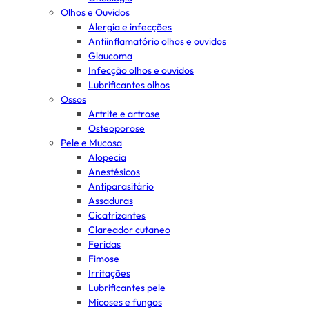
Olhos e Ouvidos
Alergia e infecções
Antiinflamatório olhos e ouvidos
Glaucoma
Infecção olhos e ouvidos
Lubrificantes olhos
Ossos
Artrite e artrose
Osteoporose
Pele e Mucosa
Alopecia
Anestésicos
Antiparasitário
Assaduras
Cicatrizantes
Clareador cutaneo
Feridas
Fimose
Irritações
Lubrificantes pele
Micoses e fungos