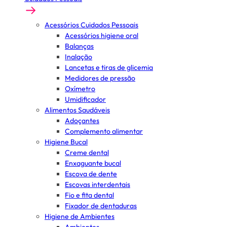
Acessórios Cuidados Pessoais
Acessórios higiene oral
Balanças
Inalação
Lancetas e tiras de glicemia
Medidores de pressão
Oxímetro
Umidificador
Alimentos Saudáveis
Adoçantes
Complemento alimentar
Higiene Bucal
Creme dental
Enxaguante bucal
Escova de dente
Escovas interdentais
Fio e fita dental
Fixador de dentaduras
Higiene de Ambientes