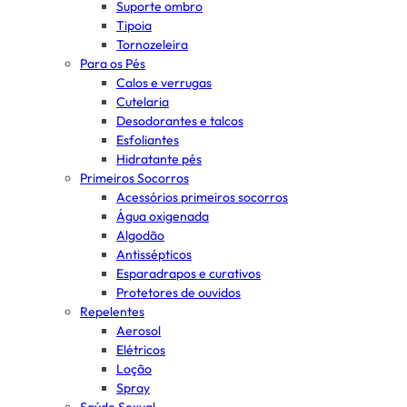
Suporte ombro
Tipoia
Tornozeleira
Para os Pés
Calos e verrugas
Cutelaria
Desodorantes e talcos
Esfoliantes
Hidratante pés
Primeiros Socorros
Acessórios primeiros socorros
Água oxigenada
Algodão
Antissépticos
Esparadrapos e curativos
Protetores de ouvidos
Repelentes
Aerosol
Elétricos
Loção
Spray