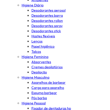
Ambientes
Higiene Diária
Desodorantes aerosol
Desodorantes barra
Desodorantes rollon
Desodorantes spray
Desodorantes stick
Hastes flexíveis
Lenços
Papel higiênico
Talcos
Higiene Feminina
Absorventes
Cremes depilatórios
Depilação
Higiene Masculina
Aparelhos de barbear
Carga para aparelho
Espuma barbear
Pós barba
Higiene Pessoal
Fixador de dentaduras hp