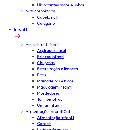
Hidratantes mãos e unhas
Nutricosméticos
Cabelo nutri
Colágeno
Infantil
Acessórios Infantil
Aspirador nasal
Brincos infantil
Chupetas
Esterilização e limpeza
Fitas
Mamadeiras e bicos
Maquiagem infantil
Mordedores
Termômetros
Unhas infantil
Alimentação Infantil Cat
Alimentação infantil
Cereais
Leites e fórmulas