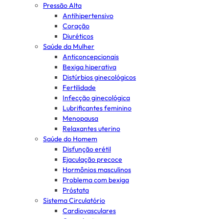
Pressão Alta
Antihipertensivo
Coração
Diuréticos
Saúde da Mulher
Anticoncepcionais
Bexiga hiperativa
Distúrbios ginecológicos
Fertilidade
Infecção ginecológica
Lubrificantes feminino
Menopausa
Relaxantes uterino
Saúde do Homem
Disfunção erétil
Ejaculação precoce
Hormônios masculinos
Problema com bexiga
Próstata
Sistema Circulatório
Cardiovasculares