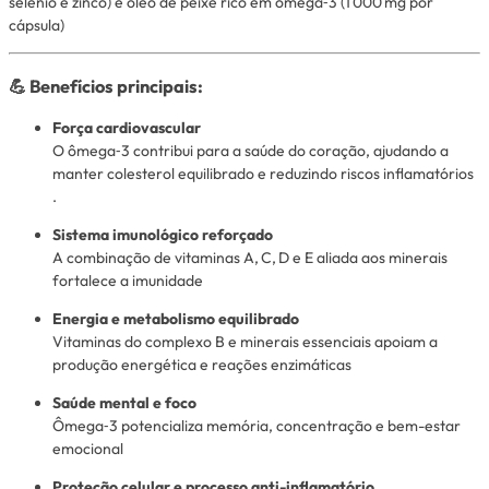
selênio e zinco) e óleo de peixe rico em ômega‑3 (1 000 mg por
cápsula)
💪 Benefícios principais:
Força cardiovascular
O ômega‑3 contribui para a saúde do coração, ajudando a
manter colesterol equilibrado e reduzindo riscos inflamatórios
.
Sistema imunológico reforçado
A combinação de vitaminas A, C, D e E aliada aos minerais
fortalece a imunidade
Energia e metabolismo equilibrado
Vitaminas do complexo B e minerais essenciais apoiam a
produção energética e reações enzimáticas
Saúde mental e foco
Ômega‑3 potencializa memória, concentração e bem-estar
emocional
Proteção celular e processo anti-inflamatório