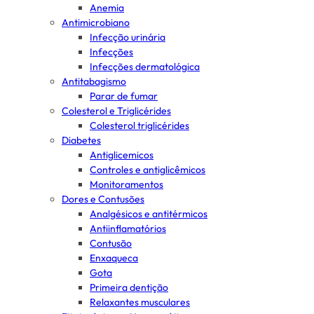
Anemia
Antimicrobiano
Infecção urinária
Infecções
Infecções dermatológica
Antitabagismo
Parar de fumar
Colesterol e Triglicérides
Colesterol triglicérides
Diabetes
Antiglicemicos
Controles e antiglicêmicos
Monitoramentos
Dores e Contusões
Analgésicos e antitérmicos
Antiinflamatórios
Contusão
Enxaqueca
Gota
Primeira dentição
Relaxantes musculares