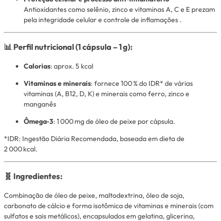
Antioxidantes como selênio, zinco e vitaminas A, C e E prezam
pela integridade celular e controle de inflamações
.
📊 Perfil nutricional (1 cápsula – 1 g):
Calorias
: aprox. 5 kcal
Vitaminas e minerais
: fornece 100 % do IDR* de várias
vitaminas (A, B12, D, K) e minerais como ferro, zinco e
manganês
Ômega‑3
: 1 000 mg de óleo de peixe por cápsula.
*
IDR: Ingestão Diária Recomendada, baseada em dieta de
2 000 kcal.
🧬 Ingredientes:
Combinação de óleo de peixe, maltodextrina, óleo de soja,
carbonato de cálcio e forma isotômica de vitaminas e minerais (com
sulfatos e sais metálicos), encapsulados em gelatina, glicerina,