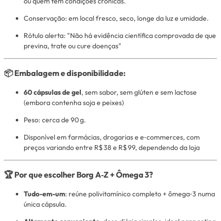
ou quem tem condições crônicas
.
Conservação: em local fresco, seco, longe da luz e umidade.
Rótulo alerta: "Não há evidência científica comprovada de que
previna, trate ou cure doenças"
📦 Embalagem e disponibilidade:
60 cápsulas de gel
, sem sabor, sem glúten e sem lactose
(embora contenha soja e peixes)
Peso: cerca de 90 g.
Disponível em farmácias, drogarias e e‑commerces, com
preços variando entre R$ 38 e R$ 99, dependendo da loja
🏆 Por que escolher Borg A‑Z + Ômega 3?
Tudo-em-um
: reúne polivitamínico completo + ômega‑3 numa
única cápsula.