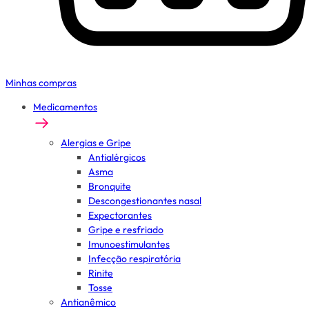
Minhas compras
Medicamentos
Alergias e Gripe
Antialérgicos
Asma
Bronquite
Descongestionantes nasal
Expectorantes
Gripe e resfriado
Imunoestimulantes
Infecção respiratória
Rinite
Tosse
Antianêmico