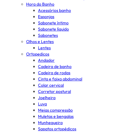
Hora do Banho
Acessórios banho
Esponjas
Sabonete íntimo
Sabonete líquido
Sabonetes
Olhos e Lentes
Lentes
Ortopedicos
Andador
Cadeira de banho
Cadeira de rodas
Cinta e faixa abdominal
Colar cervical
Corretor postural
Joelheira
Luva
Meias compressão
Muletas e bengalas
Munhequeira
Sapatos ortopédicos