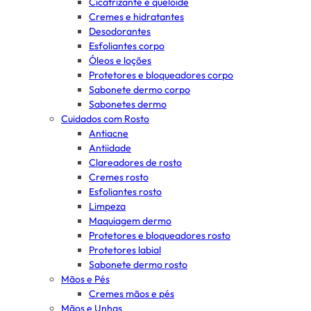
Cicatrizante e queloide
Cremes e hidratantes
Desodorantes
Esfoliantes corpo
Óleos e loções
Protetores e bloqueadores corpo
Sabonete dermo corpo
Sabonetes dermo
Cuidados com Rosto
Antiacne
Antiidade
Clareadores de rosto
Cremes rosto
Esfoliantes rosto
Limpeza
Maquiagem dermo
Protetores e bloqueadores rosto
Protetores labial
Sabonete dermo rosto
Mãos e Pés
Cremes mãos e pés
Mãos e Unhas