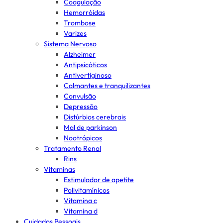
Coagulação
Hemorróidas
Trombose
Varizes
Sistema Nervoso
Alzheimer
Antipsicóticos
Antivertiginoso
Calmantes e tranquilizantes
Convulsão
Depressão
Distúrbios cerebrais
Mal de parkinson
Nootrópicos
Tratamento Renal
Rins
Vitaminas
Estimulador de apetite
Polivitamínicos
Vitamina c
Vitamina d
Cuidados Pessoais