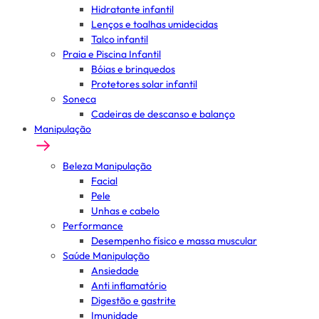
Hidratante infantil
Lenços e toalhas umidecidas
Talco infantil
Praia e Piscina Infantil
Bóias e brinquedos
Protetores solar infantil
Soneca
Cadeiras de descanso e balanço
Manipulação
Beleza Manipulação
Facial
Pele
Unhas e cabelo
Performance
Desempenho físico e massa muscular
Saúde Manipulação
Ansiedade
Anti inflamatório
Digestão e gastrite
Imunidade