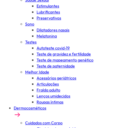
Saúde Sexual
Estimulantes
Lubrificantes
Preservativos
Sono
Dilatadores nasais
Melatonina
Testes
Autoteste covid-19
Teste de gravidez e fertilidade
Teste de mapeamento genético
Teste de paternidade
Melhor Idade
Acessórios geriátricos
Articulações
Fralda adulto
Lenços umidecidos
Roupas íntimas
Dermocosméticos
Cuidados com Corpo