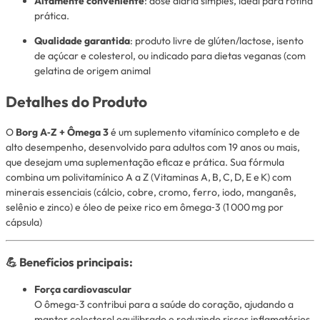
Altamente conveniente
: dose diária simples, ideal para rotina
prática.
Qualidade garantida
: produto livre de glúten/lactose, isento
de açúcar e colesterol, ou indicado para dietas veganas (com
gelatina de origem animal
Detalhes do Produto
O
Borg A‑Z + Ômega 3
é um suplemento vitamínico completo e de
alto desempenho, desenvolvido para adultos com 19 anos ou mais,
que desejam uma suplementação eficaz e prática. Sua fórmula
combina um polivitamínico A a Z (Vitaminas A, B, C, D, E e K) com
minerais essenciais (cálcio, cobre, cromo, ferro, iodo, manganês,
selênio e zinco) e óleo de peixe rico em ômega‑3 (1 000 mg por
cápsula)
💪 Benefícios principais:
Força cardiovascular
O ômega‑3 contribui para a saúde do coração, ajudando a
manter colesterol equilibrado e reduzindo riscos inflamatórios