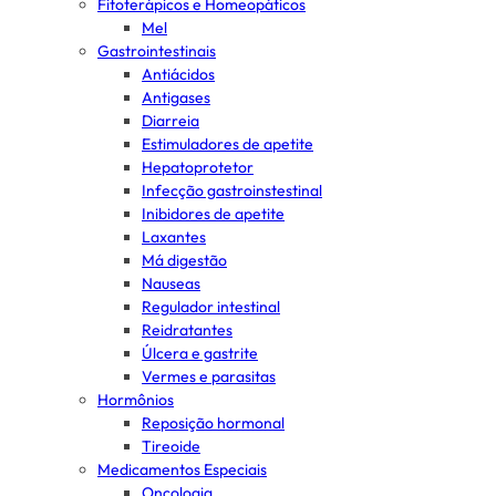
Fitoterápicos e Homeopáticos
Mel
Gastrointestinais
Antiácidos
Antigases
Diarreia
Estimuladores de apetite
Hepatoprotetor
Infecção gastroinstestinal
Inibidores de apetite
Laxantes
Má digestão
Nauseas
Regulador intestinal
Reidratantes
Úlcera e gastrite
Vermes e parasitas
Hormônios
Reposição hormonal
Tireoide
Medicamentos Especiais
Oncologia