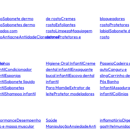
po
Sabonete dermo
de rosto
Cremes
bloqueadores
po
Sabonetes dermo
rosto
Esfoliantes
rosto
Protetores
dados com
rosto
Limpeza
Maquiagem
labial
Sabonete 
to
Antiacne
Antiidade
Clareadores
dermo
Protetores e
rosto
ho
Unhas
Higiene Oral Infantil
Creme
Passeio
Cadeira 
ntil
Condicionador
dental infantil
Enxaguante
auto
Canguru e
til
Esponjas
bucal infantil
Escova dental
sling
Carrinho d
til
Sabonete líquido
infantil
Pós Banho
til
Sabonetes
Para Mamãe
Extrator de
Infantil
Assadura
til
Shampoo infantil
leite
Protetor modeladores
infantil
Colônias
formance
Desempenho
Saúde
inflamatório
Dige
co e massa muscular
Manipulação
Ansiedade
Anti
gastrite
Imunida