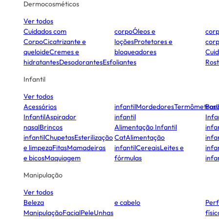
Dermocosméticos
Ver todos
Cuidados com
corpo
Óleos e
cor
Corpo
Cicatrizante e
loções
Protetores e
cor
queloide
Cremes e
bloqueadores
Cui
hidratantes
Desodorantes
Esfoliantes
Ros
Infantil
Ver todos
Acessórios
infantil
Mordedores
Termômetros
Ban
Infantil
Aspirador
infantil
Infa
nasal
Brincos
Alimentação Infantil
infan
infantil
Chupetas
Esterilização
Cat
Alimentação
infan
e limpeza
Fitas
Mamadeiras
infantil
Cereais
Leites e
infan
e bicos
Maquiagem
fórmulas
infan
Manipulação
Ver todos
Beleza
e cabelo
Per
Manipulação
Facial
Pele
Unhas
físi