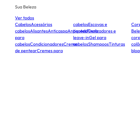
Sua Beleza
Ver todos
Cabelos
Acessórios
cabelos
Escovas e
Cor
cabelos
Alisantes
Anticaspa
Antiqueda
pentes
Finalizadores e
Cera
Bele
para
leave-in
Gel para
corp
cabelos
Condicionadores
Creme
cabelos
Shampoos
Tinturas
colô
de pentear
Cremes para
bloq