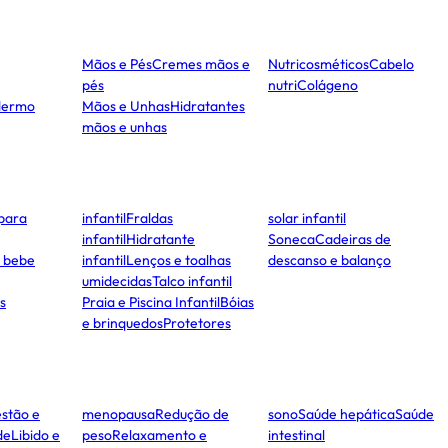
Mãos e Pés
Cremes mãos e
Nutricosméticos
Cabelo
pés
nutri
Colágeno
dermo
Mãos e Unhas
Hidratantes
mãos e unhas
para
infantil
Fraldas
solar infantil
infantil
Hidratante
Soneca
Cadeiras de
e bebe
infantil
Lenços e toalhas
descanso e balanço
umidecidas
Talco infantil
s
Praia e Piscina Infantil
Bóias
e brinquedos
Protetores
stão e
menopausa
Redução de
sono
Saúde hepática
Saúde
de
Libido e
peso
Relaxamento e
intestinal