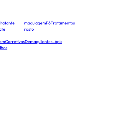
dratante
maquiagem
Pó
Tratamentos
cate
rosto
tom
Corretivos
Demaquilantes
Lápis
lhos