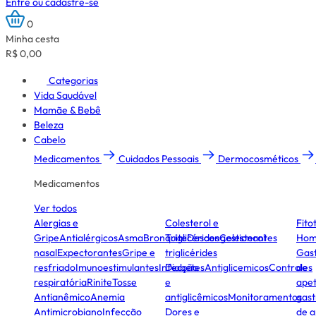
Entre ou cadastre-se
0
Minha cesta
R$ 0,00
Categorias
Vida Saudável
Mamãe & Bebê
Beleza
Cabelo
Medicamentos
Cuidados Pessoais
Dermocosméticos
Medicamentos
Ver todos
Alergias e
Colesterol e
Fito
Gripe
Antialérgicos
Asma
Bronquite
Triglicérides
Descongestionantes
Colesterol
Hom
nasal
Expectorantes
Gripe e
triglicérides
Gast
resfriado
Imunoestimulantes
Infecção
Diabetes
Antiglicemicos
Controles
de
respiratória
Rinite
Tosse
e
apet
Antianêmico
Anemia
antiglicêmicos
Monitoramentos
gast
Antimicrobiano
Infecção
Dores e
de a