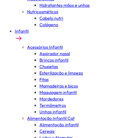
Hidratantes mãos e unhas
Nutricosméticos
Cabelo nutri
Colágeno
Infantil
Acessórios Infantil
Aspirador nasal
Brincos infantil
Chupetas
Esterilização e limpeza
Fitas
Mamadeiras e bicos
Maquiagem infantil
Mordedores
Termômetros
Unhas infantil
Alimentação Infantil Cat
Alimentação infantil
Cereais
Leites e fórmulas