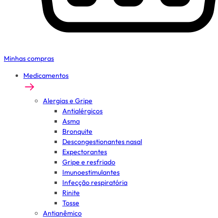
Minhas compras
Medicamentos
Alergias e Gripe
Antialérgicos
Asma
Bronquite
Descongestionantes nasal
Expectorantes
Gripe e resfriado
Imunoestimulantes
Infecção respiratória
Rinite
Tosse
Antianêmico