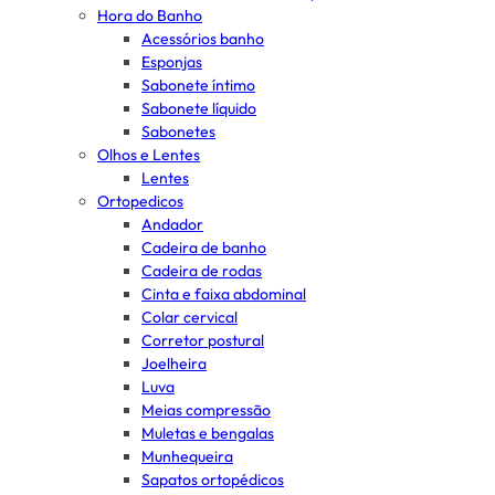
Hora do Banho
Acessórios banho
Esponjas
Sabonete íntimo
Sabonete líquido
Sabonetes
Olhos e Lentes
Lentes
Ortopedicos
Andador
Cadeira de banho
Cadeira de rodas
Cinta e faixa abdominal
Colar cervical
Corretor postural
Joelheira
Luva
Meias compressão
Muletas e bengalas
Munhequeira
Sapatos ortopédicos