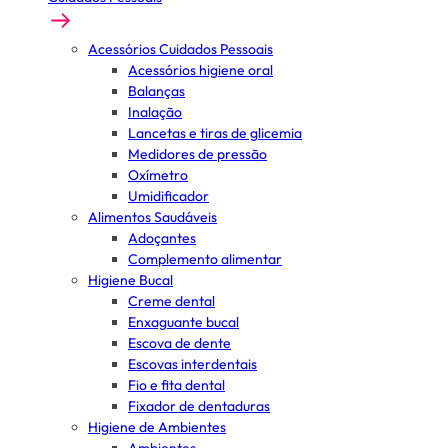
Acessórios Cuidados Pessoais
Acessórios higiene oral
Balanças
Inalação
Lancetas e tiras de glicemia
Medidores de pressão
Oxímetro
Umidificador
Alimentos Saudáveis
Adoçantes
Complemento alimentar
Higiene Bucal
Creme dental
Enxaguante bucal
Escova de dente
Escovas interdentais
Fio e fita dental
Fixador de dentaduras
Higiene de Ambientes