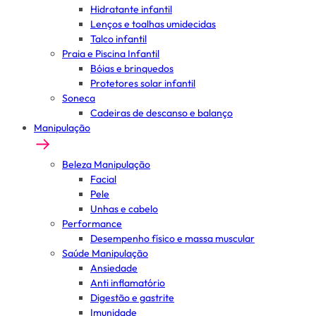
Hidratante infantil
Lenços e toalhas umidecidas
Talco infantil
Praia e Piscina Infantil
Bóias e brinquedos
Protetores solar infantil
Soneca
Cadeiras de descanso e balanço
Manipulação
Beleza Manipulação
Facial
Pele
Unhas e cabelo
Performance
Desempenho físico e massa muscular
Saúde Manipulação
Ansiedade
Anti inflamatório
Digestão e gastrite
Imunidade