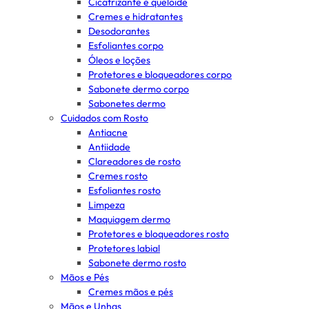
Cicatrizante e queloide
Cremes e hidratantes
Desodorantes
Esfoliantes corpo
Óleos e loções
Protetores e bloqueadores corpo
Sabonete dermo corpo
Sabonetes dermo
Cuidados com Rosto
Antiacne
Antiidade
Clareadores de rosto
Cremes rosto
Esfoliantes rosto
Limpeza
Maquiagem dermo
Protetores e bloqueadores rosto
Protetores labial
Sabonete dermo rosto
Mãos e Pés
Cremes mãos e pés
Mãos e Unhas