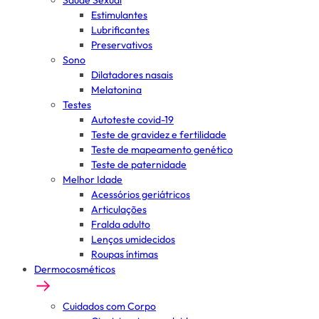
Saúde Sexual
Estimulantes
Lubrificantes
Preservativos
Sono
Dilatadores nasais
Melatonina
Testes
Autoteste covid-19
Teste de gravidez e fertilidade
Teste de mapeamento genético
Teste de paternidade
Melhor Idade
Acessórios geriátricos
Articulações
Fralda adulto
Lenços umidecidos
Roupas íntimas
Dermocosméticos
Cuidados com Corpo