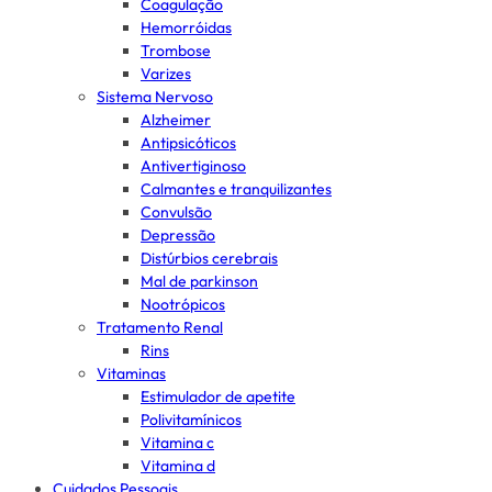
Coagulação
Hemorróidas
Trombose
Varizes
Sistema Nervoso
Alzheimer
Antipsicóticos
Antivertiginoso
Calmantes e tranquilizantes
Convulsão
Depressão
Distúrbios cerebrais
Mal de parkinson
Nootrópicos
Tratamento Renal
Rins
Vitaminas
Estimulador de apetite
Polivitamínicos
Vitamina c
Vitamina d
Cuidados Pessoais