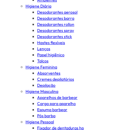
Ambientes
Higiene Diária
Desodorantes aerosol
Desodorantes barra
Desodorantes rollon
Desodorantes spray
Desodorantes stick
Hastes flexíveis
Lenços
Papel higiênico
Talcos
Higiene Feminina
Absorventes
Cremes depilatórios
Depilação
Higiene Masculina
Aparelhos de barbear
Carga para aparelho
Espuma barbear
Pós barba
Higiene Pessoal
Fixador de dentaduras hp