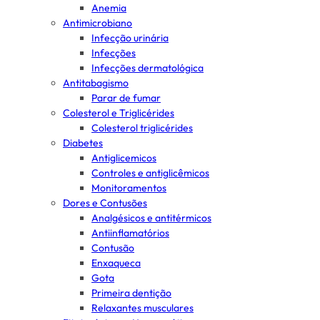
Anemia
Antimicrobiano
Infecção urinária
Infecções
Infecções dermatológica
Antitabagismo
Parar de fumar
Colesterol e Triglicérides
Colesterol triglicérides
Diabetes
Antiglicemicos
Controles e antiglicêmicos
Monitoramentos
Dores e Contusões
Analgésicos e antitérmicos
Antiinflamatórios
Contusão
Enxaqueca
Gota
Primeira dentição
Relaxantes musculares