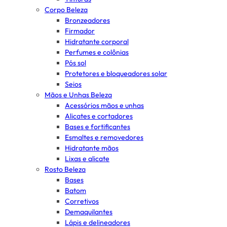
Corpo Beleza
Bronzeadores
Firmador
Hidratante corporal
Perfumes e colônias
Pós sol
Protetores e bloqueadores solar
Seios
Mãos e Unhas Beleza
Acessórios mãos e unhas
Alicates e cortadores
Bases e fortificantes
Esmaltes e removedores
Hidratante mãos
Lixas e alicate
Rosto Beleza
Bases
Batom
Corretivos
Demaquilantes
Lápis e delineadores