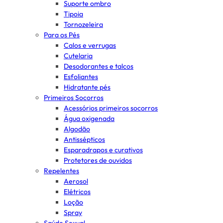
Suporte ombro
Tipoia
Tornozeleira
Para os Pés
Calos e verrugas
Cutelaria
Desodorantes e talcos
Esfoliantes
Hidratante pés
Primeiros Socorros
Acessórios primeiros socorros
Água oxigenada
Algodão
Antissépticos
Esparadrapos e curativos
Protetores de ouvidos
Repelentes
Aerosol
Elétricos
Loção
Spray