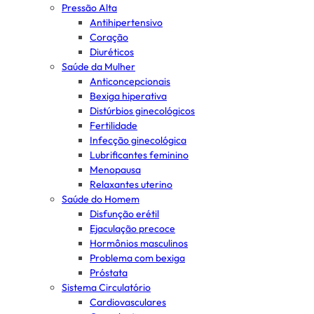
Pressão Alta
Antihipertensivo
Coração
Diuréticos
Saúde da Mulher
Anticoncepcionais
Bexiga hiperativa
Distúrbios ginecológicos
Fertilidade
Infecção ginecológica
Lubrificantes feminino
Menopausa
Relaxantes uterino
Saúde do Homem
Disfunção erétil
Ejaculação precoce
Hormônios masculinos
Problema com bexiga
Próstata
Sistema Circulatório
Cardiovasculares