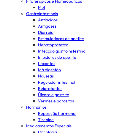
Fitoterápicos e Homeopáticos
Mel
Gastrointestinais
Antiácidos
Antigases
Diarreia
Estimuladores de apetite
Hepatoprotetor
Infecção gastroinstestinal
Inibidores de apetite
Laxantes
Má digestão
Nauseas
Regulador intestinal
Reidratantes
Úlcera e gastrite
Vermes e parasitas
Hormônios
Reposição hormonal
Tireoide
Medicamentos Especiais
Oncologia