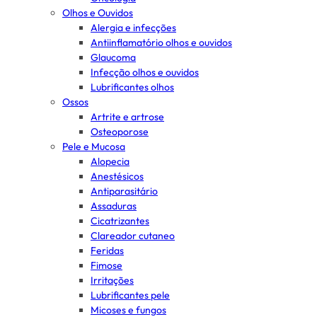
Olhos e Ouvidos
Alergia e infecções
Antiinflamatório olhos e ouvidos
Glaucoma
Infecção olhos e ouvidos
Lubrificantes olhos
Ossos
Artrite e artrose
Osteoporose
Pele e Mucosa
Alopecia
Anestésicos
Antiparasitário
Assaduras
Cicatrizantes
Clareador cutaneo
Feridas
Fimose
Irritações
Lubrificantes pele
Micoses e fungos