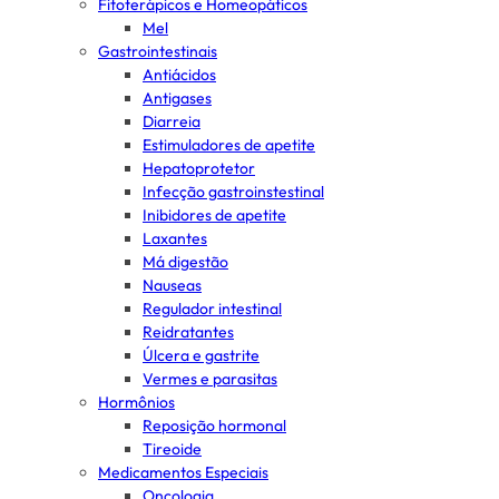
Fitoterápicos e Homeopáticos
Mel
Gastrointestinais
Antiácidos
Antigases
Diarreia
Estimuladores de apetite
Hepatoprotetor
Infecção gastroinstestinal
Inibidores de apetite
Laxantes
Má digestão
Nauseas
Regulador intestinal
Reidratantes
Úlcera e gastrite
Vermes e parasitas
Hormônios
Reposição hormonal
Tireoide
Medicamentos Especiais
Oncologia