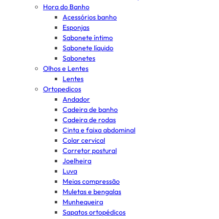
Hora do Banho
Acessórios banho
Esponjas
Sabonete íntimo
Sabonete líquido
Sabonetes
Olhos e Lentes
Lentes
Ortopedicos
Andador
Cadeira de banho
Cadeira de rodas
Cinta e faixa abdominal
Colar cervical
Corretor postural
Joelheira
Luva
Meias compressão
Muletas e bengalas
Munhequeira
Sapatos ortopédicos