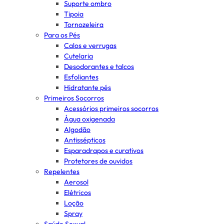
Suporte ombro
Tipoia
Tornozeleira
Para os Pés
Calos e verrugas
Cutelaria
Desodorantes e talcos
Esfoliantes
Hidratante pés
Primeiros Socorros
Acessórios primeiros socorros
Água oxigenada
Algodão
Antissépticos
Esparadrapos e curativos
Protetores de ouvidos
Repelentes
Aerosol
Elétricos
Loção
Spray