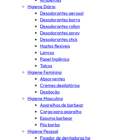
Ambientes
Higiene Diária
Desodorantes aerosol
Desodorantes barra
Desodorantes rollon
Desodorantes spray
Desodorantes stick
Hastes flexíveis
Lenços
Papel higiênico
Talcos
Higiene Feminina
Absorventes
Cremes depilatórios
Depilação
Higiene Masculina
Aparelhos de barbear
Carga para aparelho
Espuma barbear
Pós barba
Higiene Pessoal
Fixador de dentaduras hp