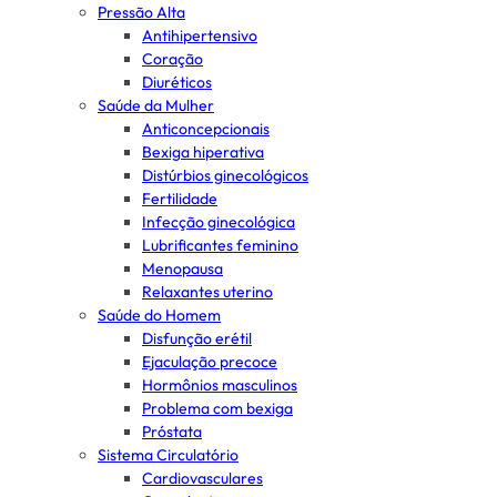
Pressão Alta
Antihipertensivo
Coração
Diuréticos
Saúde da Mulher
Anticoncepcionais
Bexiga hiperativa
Distúrbios ginecológicos
Fertilidade
Infecção ginecológica
Lubrificantes feminino
Menopausa
Relaxantes uterino
Saúde do Homem
Disfunção erétil
Ejaculação precoce
Hormônios masculinos
Problema com bexiga
Próstata
Sistema Circulatório
Cardiovasculares