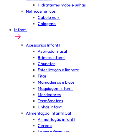
Hidratantes mãos e unhas
Nutricosméticos
Cabelo nutri
Colágeno
Infantil
Acessórios Infantil
Aspirador nasal
Brincos infantil
Chupetas
Esterilização e limpeza
Fitas
Mamadeiras e bicos
Maquiagem infantil
Mordedores
Termômetros
Unhas infantil
Alimentação Infantil Cat
Alimentação infantil
Cereais
Leites e fórmulas