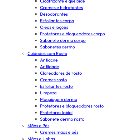
Cicatrizante e queloide
Cremes e hidratantes
Desodorantes
Esfoliantes corpo
Óleos e loções
Protetores e bloqueadores corpo
Sabonete dermo corpo
Sabonetes dermo
Cuidados com Rosto
Antiacne
Antiidade
Clareadores de rosto
Cremes rosto
Esfoliantes rosto
Limpeza
Maquiagem dermo
Protetores e bloqueadores rosto
Protetores labial
Sabonete dermo rosto
Mãos e Pés
Cremes mãos e pés
Mãos e Unhas