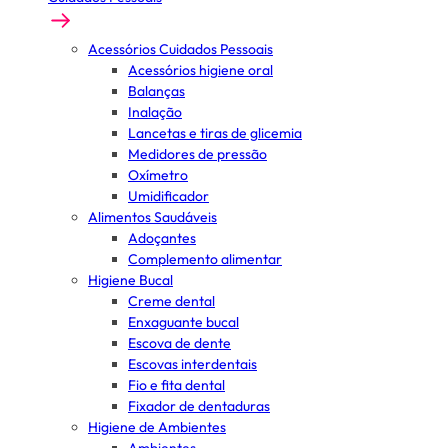
Acessórios Cuidados Pessoais
Acessórios higiene oral
Balanças
Inalação
Lancetas e tiras de glicemia
Medidores de pressão
Oxímetro
Umidificador
Alimentos Saudáveis
Adoçantes
Complemento alimentar
Higiene Bucal
Creme dental
Enxaguante bucal
Escova de dente
Escovas interdentais
Fio e fita dental
Fixador de dentaduras
Higiene de Ambientes