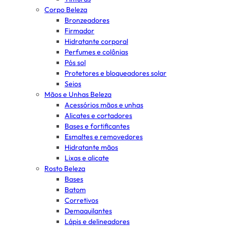
Corpo Beleza
Bronzeadores
Firmador
Hidratante corporal
Perfumes e colônias
Pós sol
Protetores e bloqueadores solar
Seios
Mãos e Unhas Beleza
Acessórios mãos e unhas
Alicates e cortadores
Bases e fortificantes
Esmaltes e removedores
Hidratante mãos
Lixas e alicate
Rosto Beleza
Bases
Batom
Corretivos
Demaquilantes
Lápis e delineadores