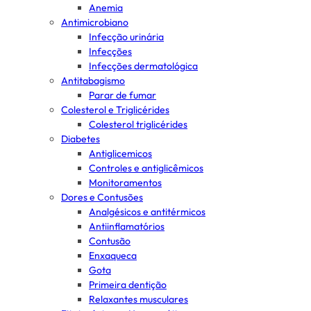
Anemia
Antimicrobiano
Infecção urinária
Infecções
Infecções dermatológica
Antitabagismo
Parar de fumar
Colesterol e Triglicérides
Colesterol triglicérides
Diabetes
Antiglicemicos
Controles e antiglicêmicos
Monitoramentos
Dores e Contusões
Analgésicos e antitérmicos
Antiinflamatórios
Contusão
Enxaqueca
Gota
Primeira dentição
Relaxantes musculares