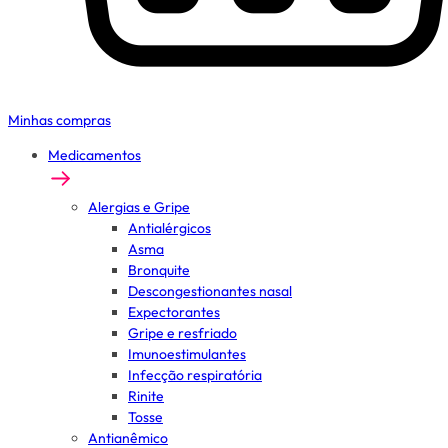
Minhas compras
Medicamentos
Alergias e Gripe
Antialérgicos
Asma
Bronquite
Descongestionantes nasal
Expectorantes
Gripe e resfriado
Imunoestimulantes
Infecção respiratória
Rinite
Tosse
Antianêmico