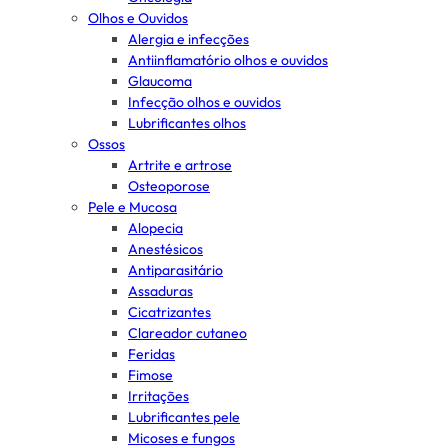
Olhos e Ouvidos
Alergia e infecções
Antiinflamatório olhos e ouvidos
Glaucoma
Infecção olhos e ouvidos
Lubrificantes olhos
Ossos
Artrite e artrose
Osteoporose
Pele e Mucosa
Alopecia
Anestésicos
Antiparasitário
Assaduras
Cicatrizantes
Clareador cutaneo
Feridas
Fimose
Irritações
Lubrificantes pele
Micoses e fungos