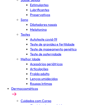
Saúde Sexual
Estimulantes
Lubrificantes
Preservativos
Sono
Dilatadores nasais
Melatonina
Testes
Autoteste covid-19
Teste de gravidez e fertilidade
Teste de mapeamento genético
Teste de paternidade
Melhor Idade
Acessórios geriátricos
Articulações
Fralda adulto
Lenços umidecidos
Roupas íntimas
Dermocosméticos
Cuidados com Corpo