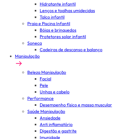
Hidratante infantil
Lenços e toalhas umidecidas
Talco infantil
Praia e Piscina Infantil
Bóias e brinquedos
Protetores solar infantil
Soneca
Cadeiras de descanso e balanço
Manipulação
Beleza Manipulação
Facial
Pele
Unhas e cabelo
Performance
Desempenho físico e massa muscular
Saúde Manipulação
Ansiedade
Anti inflamatório
Digestão e gastrite
Imunidade