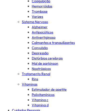
Coagulação
Hemorróidas
Trombose
Varizes
Sistema Nervoso
Alzheimer
Antipsicóticos
Antivertiginoso
Calmantes e tranquilizantes
Convulsão
Depressão
Distúrbios cerebrais
Mal de parkinson
Nootrópicos
Tratamento Renal
Rins
Vitaminas
Estimulador de apetite
Polivitamínicos
Vitamina c
Vitamina d
Cuidados Pessoais