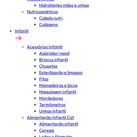
Hidratantes mãos e unhas
Nutricosméticos
Cabelo nutri
Colágeno
Infantil
Acessórios Infantil
Aspirador nasal
Brincos infantil
Chupetas
Esterilização e limpeza
Fitas
Mamadeiras e bicos
Maquiagem infantil
Mordedores
Termômetros
Unhas infantil
Alimentação Infantil Cat
Alimentação infantil
Cereais
Leites e fórmulas