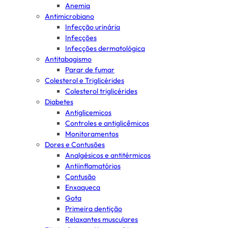
Anemia
Antimicrobiano
Infecção urinária
Infecções
Infecções dermatológica
Antitabagismo
Parar de fumar
Colesterol e Triglicérides
Colesterol triglicérides
Diabetes
Antiglicemicos
Controles e antiglicêmicos
Monitoramentos
Dores e Contusões
Analgésicos e antitérmicos
Antiinflamatórios
Contusão
Enxaqueca
Gota
Primeira dentição
Relaxantes musculares