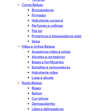
Corpo Beleza
Bronzeadores
Firmador
Hidratante corporal
Perfumes e colônias
Pós sol
Protetores e bloqueadores solar
Seios
Mãos e Unhas Beleza
Acessórios mãos e unhas
Alicates e cortadores
Bases e fortificantes
Esmaltes e removedores
Hidratante mãos
Lixas e alicate
Rosto Beleza
Bases
Batom
Corretivos
Demaquilantes
Lápis e delineadores