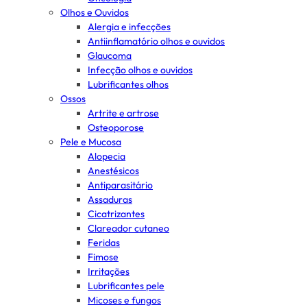
Olhos e Ouvidos
Alergia e infecções
Antiinflamatório olhos e ouvidos
Glaucoma
Infecção olhos e ouvidos
Lubrificantes olhos
Ossos
Artrite e artrose
Osteoporose
Pele e Mucosa
Alopecia
Anestésicos
Antiparasitário
Assaduras
Cicatrizantes
Clareador cutaneo
Feridas
Fimose
Irritações
Lubrificantes pele
Micoses e fungos