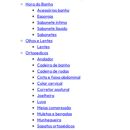
Hora do Banho
Acessórios banho
Esponjas
Sabonete íntimo
Sabonete líquido
Sabonetes
Olhos e Lentes
Lentes
Ortopedicos
Andador
Cadeira de banho
Cadeira de rodas
Cinta e faixa abdominal
Colar cervical
Corretor postural
Joelheira
Luva
Meias compressão
Muletas e bengalas
Munhequeira
Sapatos ortopédicos