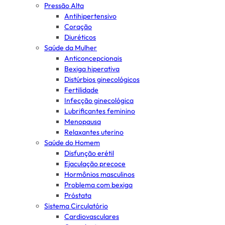
Pressão Alta
Antihipertensivo
Coração
Diuréticos
Saúde da Mulher
Anticoncepcionais
Bexiga hiperativa
Distúrbios ginecológicos
Fertilidade
Infecção ginecológica
Lubrificantes feminino
Menopausa
Relaxantes uterino
Saúde do Homem
Disfunção erétil
Ejaculação precoce
Hormônios masculinos
Problema com bexiga
Próstata
Sistema Circulatório
Cardiovasculares