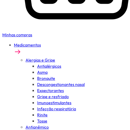
Minhas compras
Medicamentos
Alergias e Gripe
Antialérgicos
Asma
Bronquite
Descongestionantes nasal
Expectorantes
Gripe e resfriado
Imunoestimulantes
Infecção respiratória
Rinite
Tosse
Antianêmico