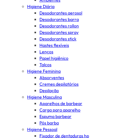
Ambientes
Higiene Diária
Desodorantes aerosol
Desodorantes barra
Desodorantes rollon
Desodorantes spray
Desodorantes stick
Hastes flexíveis
Lenços
Papel higiênico
Talcos
Higiene Feminina
Absorventes
Cremes depilatórios
Depilação
Higiene Masculina
Aparelhos de barbear
Carga para aparelho
Espuma barbear
Pós barba
Higiene Pessoal
Fixador de dentaduras hp