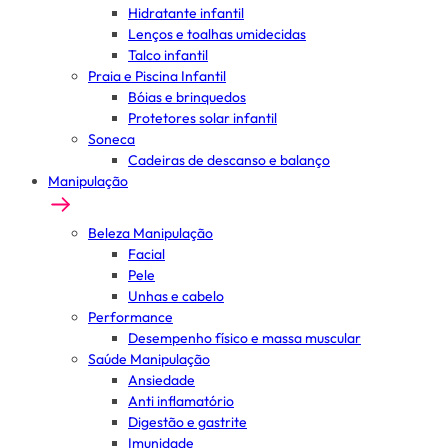
Hidratante infantil
Lenços e toalhas umidecidas
Talco infantil
Praia e Piscina Infantil
Bóias e brinquedos
Protetores solar infantil
Soneca
Cadeiras de descanso e balanço
Manipulação
Beleza Manipulação
Facial
Pele
Unhas e cabelo
Performance
Desempenho físico e massa muscular
Saúde Manipulação
Ansiedade
Anti inflamatório
Digestão e gastrite
Imunidade