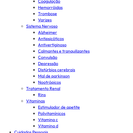
Coagulação
Hemorróidas
Trombose
Varizes
Sistema Nervoso
Alzheimer
Antipsicóticos
Antivertiginoso
Calmantes e tranquilizantes
Convulsão
Depressão
Distúrbios cerebrais
Mal de parkinson
Nootrópicos
Tratamento Renal
Rins
Vitaminas
Estimulador de apetite
Polivitamínicos
Vitamina c
Vitamina d
Cuidados Pessoais