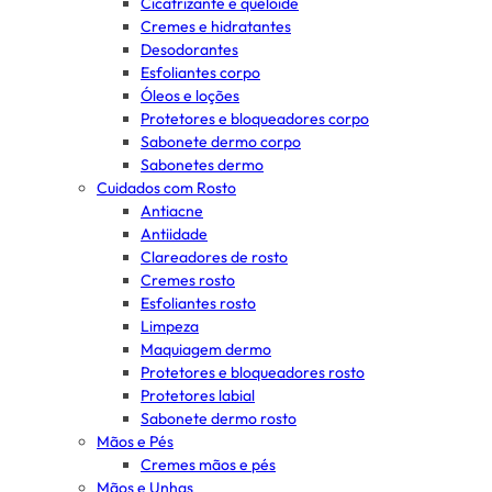
Cicatrizante e queloide
Cremes e hidratantes
Desodorantes
Esfoliantes corpo
Óleos e loções
Protetores e bloqueadores corpo
Sabonete dermo corpo
Sabonetes dermo
Cuidados com Rosto
Antiacne
Antiidade
Clareadores de rosto
Cremes rosto
Esfoliantes rosto
Limpeza
Maquiagem dermo
Protetores e bloqueadores rosto
Protetores labial
Sabonete dermo rosto
Mãos e Pés
Cremes mãos e pés
Mãos e Unhas