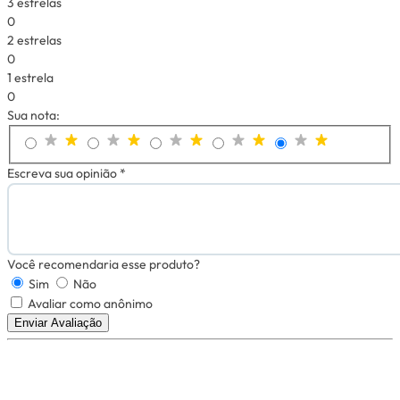
3 estrelas
0
2 estrelas
0
1 estrela
0
Sua nota:
Escreva sua opinião *
Você recomendaria esse produto?
Sim
Não
Avaliar como anônimo
Enviar Avaliação