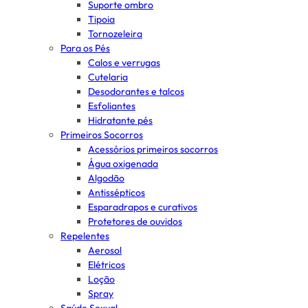
Suporte ombro
Tipoia
Tornozeleira
Para os Pés
Calos e verrugas
Cutelaria
Desodorantes e talcos
Esfoliantes
Hidratante pés
Primeiros Socorros
Acessórios primeiros socorros
Água oxigenada
Algodão
Antissépticos
Esparadrapos e curativos
Protetores de ouvidos
Repelentes
Aerosol
Elétricos
Loção
Spray