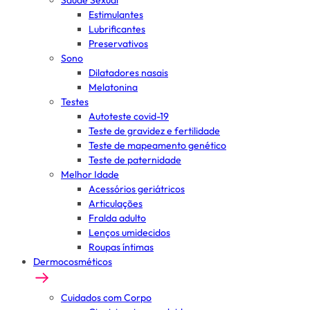
Saúde Sexual
Estimulantes
Lubrificantes
Preservativos
Sono
Dilatadores nasais
Melatonina
Testes
Autoteste covid-19
Teste de gravidez e fertilidade
Teste de mapeamento genético
Teste de paternidade
Melhor Idade
Acessórios geriátricos
Articulações
Fralda adulto
Lenços umidecidos
Roupas íntimas
Dermocosméticos
Cuidados com Corpo