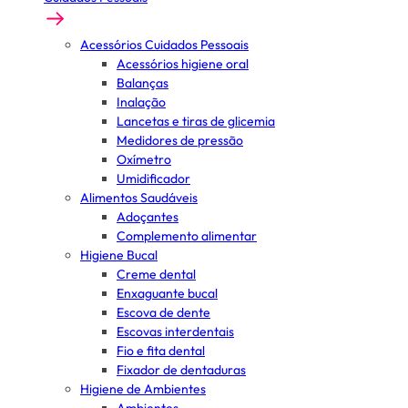
Acessórios Cuidados Pessoais
Acessórios higiene oral
Balanças
Inalação
Lancetas e tiras de glicemia
Medidores de pressão
Oxímetro
Umidificador
Alimentos Saudáveis
Adoçantes
Complemento alimentar
Higiene Bucal
Creme dental
Enxaguante bucal
Escova de dente
Escovas interdentais
Fio e fita dental
Fixador de dentaduras
Higiene de Ambientes