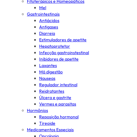
Fitoterápicos e Homeopáticos
Mel
Gastrointestinais
Antiácidos
Antigases
Diarreia
Estimuladores de apetite
Hepatoprotetor
Infecção gastroinstestinal
Inibidores de apetite
Laxantes
Má digestão
Nauseas
Regulador intestinal
Reidratantes
Úlcera e gastrite
Vermes e parasitas
Hormônios
Reposição hormonal
Tireoide
Medicamentos Especiais
Oncologia