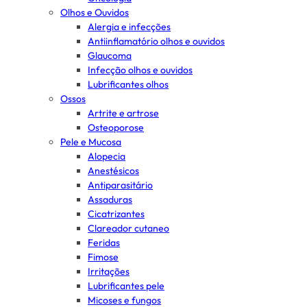
Olhos e Ouvidos
Alergia e infecções
Antiinflamatório olhos e ouvidos
Glaucoma
Infecção olhos e ouvidos
Lubrificantes olhos
Ossos
Artrite e artrose
Osteoporose
Pele e Mucosa
Alopecia
Anestésicos
Antiparasitário
Assaduras
Cicatrizantes
Clareador cutaneo
Feridas
Fimose
Irritações
Lubrificantes pele
Micoses e fungos