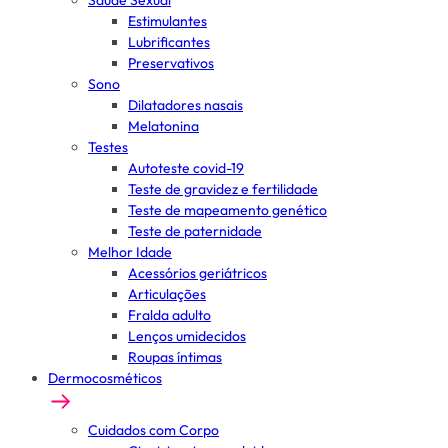
Saúde Sexual
Estimulantes
Lubrificantes
Preservativos
Sono
Dilatadores nasais
Melatonina
Testes
Autoteste covid-19
Teste de gravidez e fertilidade
Teste de mapeamento genético
Teste de paternidade
Melhor Idade
Acessórios geriátricos
Articulações
Fralda adulto
Lenços umidecidos
Roupas íntimas
Dermocosméticos
Cuidados com Corpo