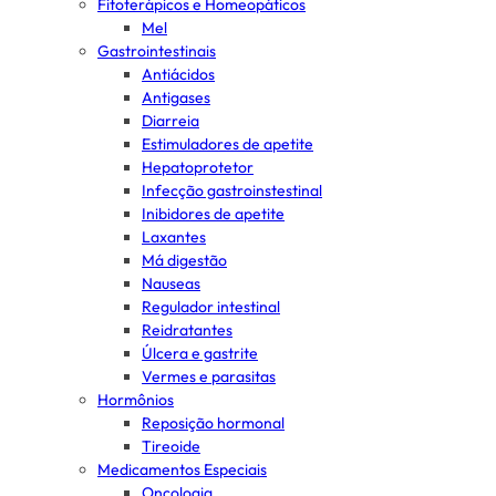
Fitoterápicos e Homeopáticos
Mel
Gastrointestinais
Antiácidos
Antigases
Diarreia
Estimuladores de apetite
Hepatoprotetor
Infecção gastroinstestinal
Inibidores de apetite
Laxantes
Má digestão
Nauseas
Regulador intestinal
Reidratantes
Úlcera e gastrite
Vermes e parasitas
Hormônios
Reposição hormonal
Tireoide
Medicamentos Especiais
Oncologia