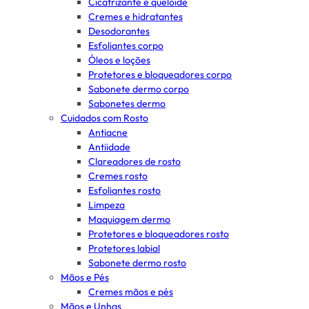
Cicatrizante e queloide
Cremes e hidratantes
Desodorantes
Esfoliantes corpo
Óleos e loções
Protetores e bloqueadores corpo
Sabonete dermo corpo
Sabonetes dermo
Cuidados com Rosto
Antiacne
Antiidade
Clareadores de rosto
Cremes rosto
Esfoliantes rosto
Limpeza
Maquiagem dermo
Protetores e bloqueadores rosto
Protetores labial
Sabonete dermo rosto
Mãos e Pés
Cremes mãos e pés
Mãos e Unhas