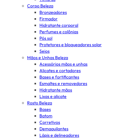
Corpo Beleza
Bronzeadores
Firmador
Hidratante corporal
Perfumes e colônias
Pós sol
Protetores e bloqueadores solar
Seios
Mãos e Unhas Beleza
Acessórios mãos e unhas
Alicates e cortadores
Bases e fortificantes
Esmaltes e removedores
Hidratante mãos
Lixas e alicate
Rosto Beleza
Bases
Batom
Corretivos
Demaquilantes
Lápis e delineadores