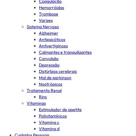
Coagulação
Hemorróidas
Trombose
Varizes
Sistema Nervoso
Alzheimer
Antipsicóticos
Antivertiginoso
Calmantes e tranquilizantes
Convulsão
Depressão
Distúrbios cerebrais
Mal de parkinson
Nootrópicos
Tratamento Renal
Rins
Vitaminas
Estimulador de apetite
Polivitamínicos
Vitamina c
Vitamina d
Cuidados Pessoais