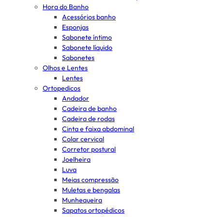
Hora do Banho
Acessórios banho
Esponjas
Sabonete íntimo
Sabonete líquido
Sabonetes
Olhos e Lentes
Lentes
Ortopedicos
Andador
Cadeira de banho
Cadeira de rodas
Cinta e faixa abdominal
Colar cervical
Corretor postural
Joelheira
Luva
Meias compressão
Muletas e bengalas
Munhequeira
Sapatos ortopédicos