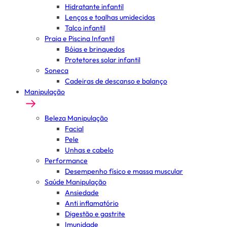
Hidratante infantil
Lenços e toalhas umidecidas
Talco infantil
Praia e Piscina Infantil
Bóias e brinquedos
Protetores solar infantil
Soneca
Cadeiras de descanso e balanço
Manipulação
Beleza Manipulação
Facial
Pele
Unhas e cabelo
Performance
Desempenho físico e massa muscular
Saúde Manipulação
Ansiedade
Anti inflamatório
Digestão e gastrite
Imunidade