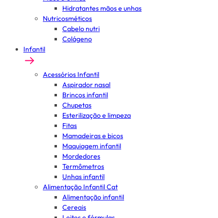
Hidratantes mãos e unhas
Nutricosméticos
Cabelo nutri
Colágeno
Infantil
Acessórios Infantil
Aspirador nasal
Brincos infantil
Chupetas
Esterilização e limpeza
Fitas
Mamadeiras e bicos
Maquiagem infantil
Mordedores
Termômetros
Unhas infantil
Alimentação Infantil Cat
Alimentação infantil
Cereais
Leites e fórmulas