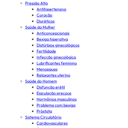
Pressão Alta
Antihipertensivo
Coração
Diuréticos
Saúde da Mulher
Anticoncepcionais
Bexiga hiperativa
Distúrbios ginecológicos
Fertilidade
Infecção ginecológica
Lubrificantes feminino
Menopausa
Relaxantes uterino
Saúde do Homem
Disfunção erétil
Ejaculação precoce
Hormônios masculinos
Problema com bexiga
Próstata
Sistema Circulatório
Cardiovasculares