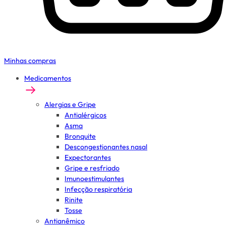
Minhas compras
Medicamentos
Alergias e Gripe
Antialérgicos
Asma
Bronquite
Descongestionantes nasal
Expectorantes
Gripe e resfriado
Imunoestimulantes
Infecção respiratória
Rinite
Tosse
Antianêmico