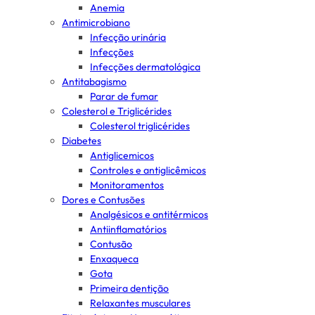
Anemia
Antimicrobiano
Infecção urinária
Infecções
Infecções dermatológica
Antitabagismo
Parar de fumar
Colesterol e Triglicérides
Colesterol triglicérides
Diabetes
Antiglicemicos
Controles e antiglicêmicos
Monitoramentos
Dores e Contusões
Analgésicos e antitérmicos
Antiinflamatórios
Contusão
Enxaqueca
Gota
Primeira dentição
Relaxantes musculares