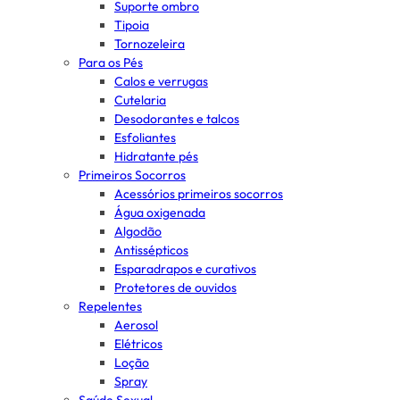
Suporte ombro
Tipoia
Tornozeleira
Para os Pés
Calos e verrugas
Cutelaria
Desodorantes e talcos
Esfoliantes
Hidratante pés
Primeiros Socorros
Acessórios primeiros socorros
Água oxigenada
Algodão
Antissépticos
Esparadrapos e curativos
Protetores de ouvidos
Repelentes
Aerosol
Elétricos
Loção
Spray