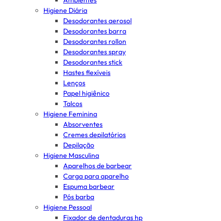
Ambientes
Higiene Diária
Desodorantes aerosol
Desodorantes barra
Desodorantes rollon
Desodorantes spray
Desodorantes stick
Hastes flexíveis
Lenços
Papel higiênico
Talcos
Higiene Feminina
Absorventes
Cremes depilatórios
Depilação
Higiene Masculina
Aparelhos de barbear
Carga para aparelho
Espuma barbear
Pós barba
Higiene Pessoal
Fixador de dentaduras hp