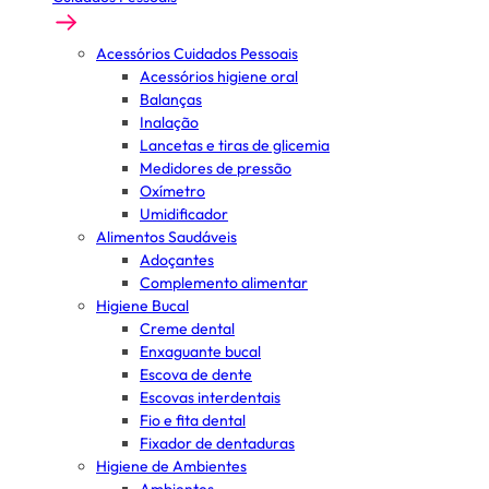
Acessórios Cuidados Pessoais
Acessórios higiene oral
Balanças
Inalação
Lancetas e tiras de glicemia
Medidores de pressão
Oxímetro
Umidificador
Alimentos Saudáveis
Adoçantes
Complemento alimentar
Higiene Bucal
Creme dental
Enxaguante bucal
Escova de dente
Escovas interdentais
Fio e fita dental
Fixador de dentaduras
Higiene de Ambientes