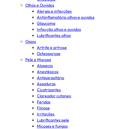
Olhos e Ouvidos
Alergia e infecções
Antiinflamatório olhos e ouvidos
Glaucoma
Infecção olhos e ouvidos
Lubrificantes olhos
Ossos
Artrite e artrose
Osteoporose
Pele e Mucosa
Alopecia
Anestésicos
Antiparasitário
Assaduras
Cicatrizantes
Clareador cutaneo
Feridas
Fimose
Irritações
Lubrificantes pele
Micoses e fungos