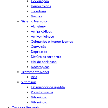
Coagulação
Hemorróidas
Trombose
Varizes
Sistema Nervoso
Alzheimer
Antipsicóticos
Antivertiginoso
Calmantes e tranquilizantes
Convulsão
Depressão
Distúrbios cerebrais
Mal de parkinson
Nootrópicos
Tratamento Renal
Rins
Vitaminas
Estimulador de apetite
Polivitamínicos
Vitamina c
Vitamina d
Cuidados Pessoais