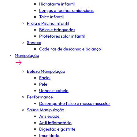
Hidratante infantil
Lenços e toalhas umidecidas
Talco infantil
Praia e Piscina Infantil
Bóias e brinquedos
Protetores solar infantil
Soneca
Cadeiras de descanso e balanço
Manipulação
Beleza Manipulação
Facial
Pele
Unhas e cabelo
Performance
Desempenho físico e massa muscular
Saúde Manipulação
Ansiedade
Anti inflamatório
Digestão e gastrite
Imunidade