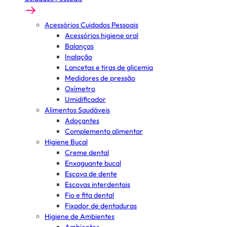
Acessórios Cuidados Pessoais
Acessórios higiene oral
Balanças
Inalação
Lancetas e tiras de glicemia
Medidores de pressão
Oxímetro
Umidificador
Alimentos Saudáveis
Adoçantes
Complemento alimentar
Higiene Bucal
Creme dental
Enxaguante bucal
Escova de dente
Escovas interdentais
Fio e fita dental
Fixador de dentaduras
Higiene de Ambientes