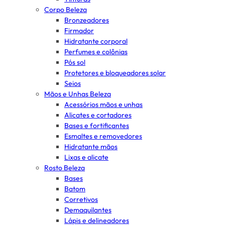
Corpo Beleza
Bronzeadores
Firmador
Hidratante corporal
Perfumes e colônias
Pós sol
Protetores e bloqueadores solar
Seios
Mãos e Unhas Beleza
Acessórios mãos e unhas
Alicates e cortadores
Bases e fortificantes
Esmaltes e removedores
Hidratante mãos
Lixas e alicate
Rosto Beleza
Bases
Batom
Corretivos
Demaquilantes
Lápis e delineadores