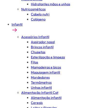
Hidratantes mãos e unhas
Nutricosméticos
Cabelo nutri
Colágeno
Infantil
Acessórios Infantil
Aspirador nasal
Brincos infantil
Chupetas
Esterilização e limpeza
Fitas
Mamadeiras e bicos
Maquiagem infantil
Mordedores
Termômetros
Unhas infantil
Alimentação Infantil Cat
Alimentação infantil
Cereais
Leites e fórmulas