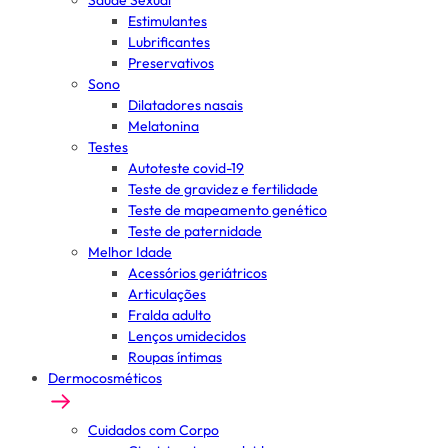
Saúde Sexual
Estimulantes
Lubrificantes
Preservativos
Sono
Dilatadores nasais
Melatonina
Testes
Autoteste covid-19
Teste de gravidez e fertilidade
Teste de mapeamento genético
Teste de paternidade
Melhor Idade
Acessórios geriátricos
Articulações
Fralda adulto
Lenços umidecidos
Roupas íntimas
Dermocosméticos
Cuidados com Corpo