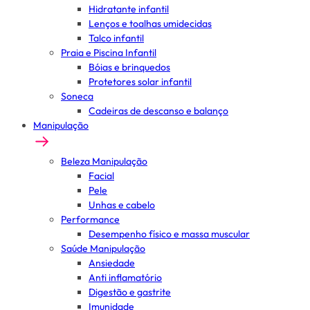
Hidratante infantil
Lenços e toalhas umidecidas
Talco infantil
Praia e Piscina Infantil
Bóias e brinquedos
Protetores solar infantil
Soneca
Cadeiras de descanso e balanço
Manipulação
Beleza Manipulação
Facial
Pele
Unhas e cabelo
Performance
Desempenho físico e massa muscular
Saúde Manipulação
Ansiedade
Anti inflamatório
Digestão e gastrite
Imunidade