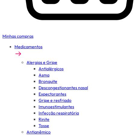
Minhas compras
Medicamentos
Alergias e Gripe
Antialérgicos
Asma
Bronquite
Descongestionantes nasal
Expectorantes
Gripe e resfriado
Imunoestimulantes
Infecção respiratória
Rinite
Tosse
Antianêmico