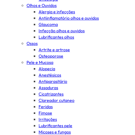
Olhos e Ouvidos
Alergia e infecções
Antiinflamatório olhos e ouvidos
Glaucoma
Infecção olhos e ouvidos
Lubrificantes olhos
Ossos
Artrite e artrose
Osteoporose
Pele e Mucosa
Alopecia
Anestésicos
Antiparasitário
Assaduras
Cicatrizantes
Clareador cutaneo
Feridas
Fimose
Irritações
Lubrificantes pele
Micoses e fungos