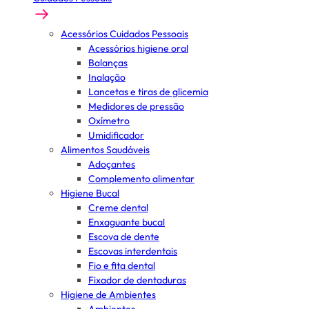
Acessórios Cuidados Pessoais
Acessórios higiene oral
Balanças
Inalação
Lancetas e tiras de glicemia
Medidores de pressão
Oxímetro
Umidificador
Alimentos Saudáveis
Adoçantes
Complemento alimentar
Higiene Bucal
Creme dental
Enxaguante bucal
Escova de dente
Escovas interdentais
Fio e fita dental
Fixador de dentaduras
Higiene de Ambientes