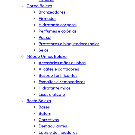
Corpo Beleza
Bronzeadores
Firmador
Hidratante corporal
Perfumes e colônias
Pós sol
Protetores e bloqueadores solar
Seios
Mãos e Unhas Beleza
Acessórios mãos e unhas
Alicates e cortadores
Bases e fortificantes
Esmaltes e removedores
Hidratante mãos
Lixas e alicate
Rosto Beleza
Bases
Batom
Corretivos
Demaquilantes
Lápis e delineadores