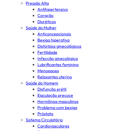
Pressão Alta
Antihipertensivo
Coração
Diuréticos
Saúde da Mulher
Anticoncepcionais
Bexiga hiperativa
Distúrbios ginecológicos
Fertilidade
Infecção ginecológica
Lubrificantes feminino
Menopausa
Relaxantes uterino
Saúde do Homem
Disfunção erétil
Ejaculação precoce
Hormônios masculinos
Problema com bexiga
Próstata
Sistema Circulatório
Cardiovasculares