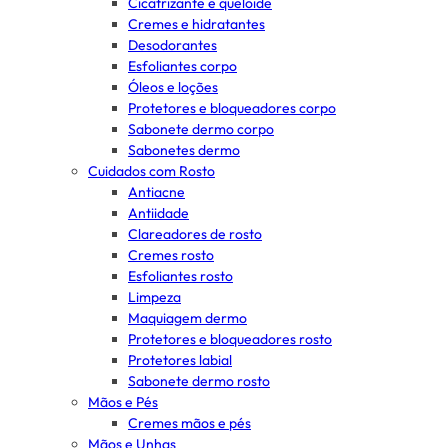
Cicatrizante e queloide
Cremes e hidratantes
Desodorantes
Esfoliantes corpo
Óleos e loções
Protetores e bloqueadores corpo
Sabonete dermo corpo
Sabonetes dermo
Cuidados com Rosto
Antiacne
Antiidade
Clareadores de rosto
Cremes rosto
Esfoliantes rosto
Limpeza
Maquiagem dermo
Protetores e bloqueadores rosto
Protetores labial
Sabonete dermo rosto
Mãos e Pés
Cremes mãos e pés
Mãos e Unhas