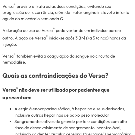
®
Versa
previne e trata estas duas condições, evitando sua
progressão ou recorrência, além de tratar angina instável e infarto
agudo do miocárdio sem onda Q.
®
A duração de uso de Versa
pode variar de um indivíduo para o
®
outro. A ação de Versa
inicia-se após 3 (três) a 5 (cinco) horas da
injeção.
®
Versa
também evita a coagulação do sangue no circuito de
hemodiálise.
Quais as contraindicações do Versa?
®
Versa
não deve ser utilizado por pacientes que
apresentam:
Alergia à enoxaparina sódica, à heparina e seus derivados,
inclusive outras heparinas de baixo peso molecular;
Sangramentos ativos de grande porte e condições com alto
risco de desenvolvimento de sangramento incontrolável,
incluindo acidente vascular cerebral (“derrame”) hemorrágico