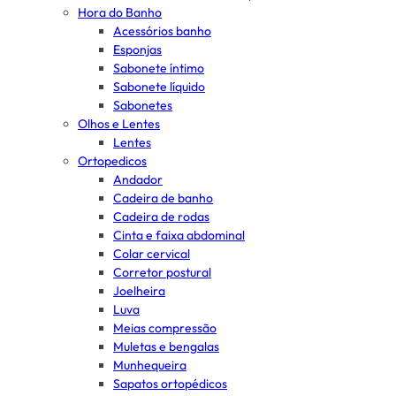
Hora do Banho
Acessórios banho
Esponjas
Sabonete íntimo
Sabonete líquido
Sabonetes
Olhos e Lentes
Lentes
Ortopedicos
Andador
Cadeira de banho
Cadeira de rodas
Cinta e faixa abdominal
Colar cervical
Corretor postural
Joelheira
Luva
Meias compressão
Muletas e bengalas
Munhequeira
Sapatos ortopédicos