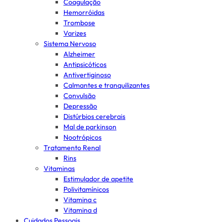
Coagulação
Hemorróidas
Trombose
Varizes
Sistema Nervoso
Alzheimer
Antipsicóticos
Antivertiginoso
Calmantes e tranquilizantes
Convulsão
Depressão
Distúrbios cerebrais
Mal de parkinson
Nootrópicos
Tratamento Renal
Rins
Vitaminas
Estimulador de apetite
Polivitamínicos
Vitamina c
Vitamina d
Cuidados Pessoais