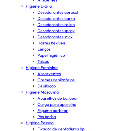
Ambientes
Higiene Diária
Desodorantes aerosol
Desodorantes barra
Desodorantes rollon
Desodorantes spray
Desodorantes stick
Hastes flexíveis
Lenços
Papel higiênico
Talcos
Higiene Feminina
Absorventes
Cremes depilatórios
Depilação
Higiene Masculina
Aparelhos de barbear
Carga para aparelho
Espuma barbear
Pós barba
Higiene Pessoal
Fixador de dentaduras hp