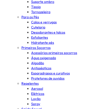
Suporte ombro
Tipoia
Tornozeleira
Para os Pés
Calos e verrugas
Cutelaria
Desodorantes e talcos
Esfoliantes
Hidratante pés
Primeiros Socorros
Acessórios primeiros socorros
Água oxigenada
Algodão
Antissépticos
Esparadrapos e curativos
Protetores de ouvidos
Repelentes
Aerosol
Elétricos
Loção
Spray