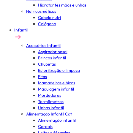
Hidratantes mãos e unhas
Nutricosméticos
Cabelo nutri
Colágeno
Infantil
Acessórios Infantil
Aspirador nasal
Brincos infantil
Chupetas
Esterilização e limpeza
Fitas
Mamadeiras e bicos
Maquiagem infantil
Mordedores
Termômetros
Unhas infantil
Alimentação Infantil Cat
Alimentação infantil
Cereais
Leites e fórmulas