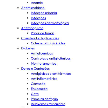
Anemia
Antimicrobiano
Infecção urinária
Infecções
Infecções dermatológica
Antitabagismo
Parar de fumar
Colesterol e Triglicérides
Colesterol triglicérides
Diabetes
Antiglicemicos
Controles e antiglicêmicos
Monitoramentos
Dores e Contusões
Analgésicos e antitérmicos
Antiinflamatórios
Contusão
Enxaqueca
Gota
Primeira dentição
Relaxantes musculares