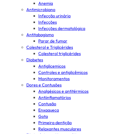
Anemia
Antimicrobiano
Infecção urinária
Infecções
Infecções dermatológica
Antitabagismo
Parar de fumar
Colesterol e Triglicérides
Colesterol triglicérides
Diabetes
Antiglicemicos
Controles e antiglicêmicos
Monitoramentos
Dores e Contusões
Analgésicos e antitérmicos
Antiinflamatórios
Contusão
Enxaqueca
Gota
Primeira dentição
Relaxantes musculares