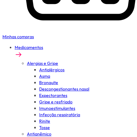
Minhas compras
Medicamentos
Alergias e Gripe
Antialérgicos
Asma
Bronquite
Descongestionantes nasal
Expectorantes
Gripe e resfriado
Imunoestimulantes
Infecção respiratória
Rinite
Tosse
Antianêmico