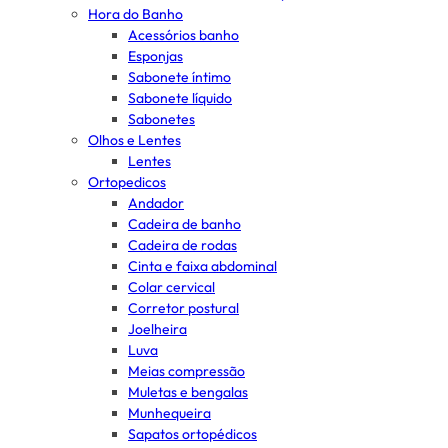
Hora do Banho
Acessórios banho
Esponjas
Sabonete íntimo
Sabonete líquido
Sabonetes
Olhos e Lentes
Lentes
Ortopedicos
Andador
Cadeira de banho
Cadeira de rodas
Cinta e faixa abdominal
Colar cervical
Corretor postural
Joelheira
Luva
Meias compressão
Muletas e bengalas
Munhequeira
Sapatos ortopédicos