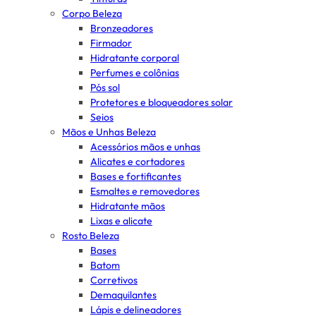
Corpo Beleza
Bronzeadores
Firmador
Hidratante corporal
Perfumes e colônias
Pós sol
Protetores e bloqueadores solar
Seios
Mãos e Unhas Beleza
Acessórios mãos e unhas
Alicates e cortadores
Bases e fortificantes
Esmaltes e removedores
Hidratante mãos
Lixas e alicate
Rosto Beleza
Bases
Batom
Corretivos
Demaquilantes
Lápis e delineadores