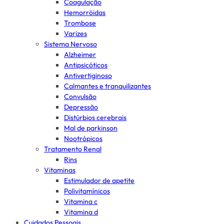
Coagulação
Hemorróidas
Trombose
Varizes
Sistema Nervoso
Alzheimer
Antipsicóticos
Antivertiginoso
Calmantes e tranquilizantes
Convulsão
Depressão
Distúrbios cerebrais
Mal de parkinson
Nootrópicos
Tratamento Renal
Rins
Vitaminas
Estimulador de apetite
Polivitamínicos
Vitamina c
Vitamina d
Cuidados Pessoais