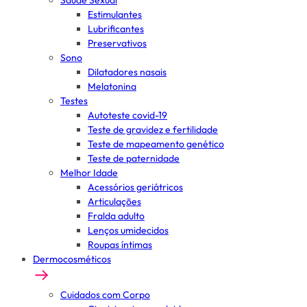
Saúde Sexual
Estimulantes
Lubrificantes
Preservativos
Sono
Dilatadores nasais
Melatonina
Testes
Autoteste covid-19
Teste de gravidez e fertilidade
Teste de mapeamento genético
Teste de paternidade
Melhor Idade
Acessórios geriátricos
Articulações
Fralda adulto
Lenços umidecidos
Roupas íntimas
Dermocosméticos
Cuidados com Corpo