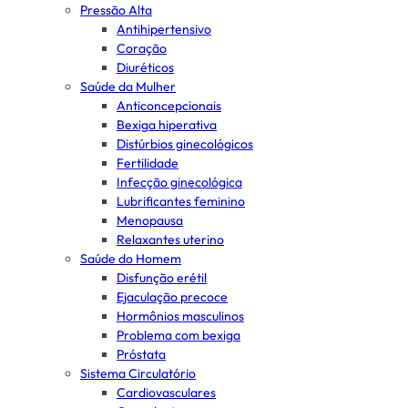
Pressão Alta
Antihipertensivo
Coração
Diuréticos
Saúde da Mulher
Anticoncepcionais
Bexiga hiperativa
Distúrbios ginecológicos
Fertilidade
Infecção ginecológica
Lubrificantes feminino
Menopausa
Relaxantes uterino
Saúde do Homem
Disfunção erétil
Ejaculação precoce
Hormônios masculinos
Problema com bexiga
Próstata
Sistema Circulatório
Cardiovasculares