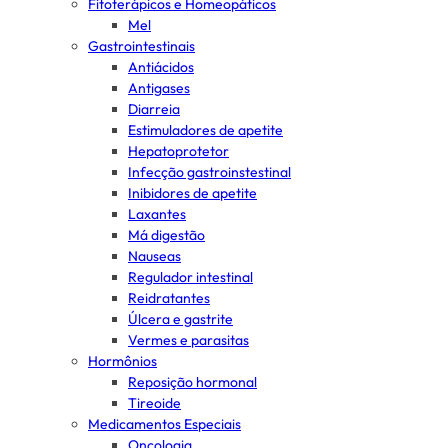
Fitoterápicos e Homeopáticos
Mel
Gastrointestinais
Antiácidos
Antigases
Diarreia
Estimuladores de apetite
Hepatoprotetor
Infecção gastroinstestinal
Inibidores de apetite
Laxantes
Má digestão
Nauseas
Regulador intestinal
Reidratantes
Úlcera e gastrite
Vermes e parasitas
Hormônios
Reposição hormonal
Tireoide
Medicamentos Especiais
Oncologia