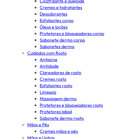
Cicatrizante e queloide
Cremes e hidratantes
Desodorantes
Esfoliantes corpo
Óleos e loções
Protetores e bloqueadores corpo
Sabonete dermo corpo
Sabonetes dermo
Cuidados com Rosto
Antiacne
Antiidade
Clareadores de rosto
Cremes rosto
Esfoliantes rosto
Limpeza
Maquiagem dermo
Protetores e bloqueadores rosto
Protetores labial
Sabonete dermo rosto
Mãos e Pés
Cremes mãos e pés
Mãos e Unhas