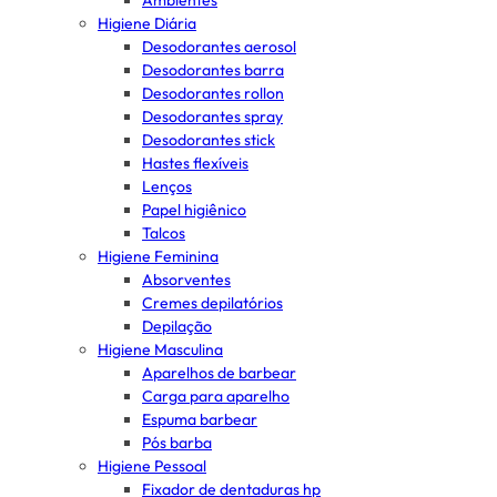
Ambientes
Higiene Diária
Desodorantes aerosol
Desodorantes barra
Desodorantes rollon
Desodorantes spray
Desodorantes stick
Hastes flexíveis
Lenços
Papel higiênico
Talcos
Higiene Feminina
Absorventes
Cremes depilatórios
Depilação
Higiene Masculina
Aparelhos de barbear
Carga para aparelho
Espuma barbear
Pós barba
Higiene Pessoal
Fixador de dentaduras hp