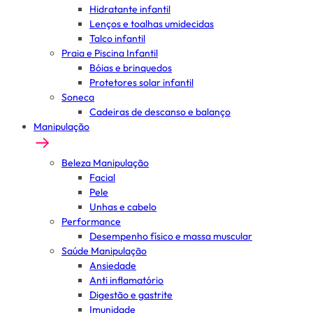
Hidratante infantil
Lenços e toalhas umidecidas
Talco infantil
Praia e Piscina Infantil
Bóias e brinquedos
Protetores solar infantil
Soneca
Cadeiras de descanso e balanço
Manipulação
Beleza Manipulação
Facial
Pele
Unhas e cabelo
Performance
Desempenho físico e massa muscular
Saúde Manipulação
Ansiedade
Anti inflamatório
Digestão e gastrite
Imunidade