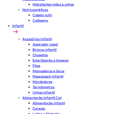
Hidratantes mãos e unhas
Nutricosméticos
Cabelo nutri
Colágeno
Infantil
Acessórios Infantil
Aspirador nasal
Brincos infantil
Chupetas
Esterilização e limpeza
Fitas
Mamadeiras e bicos
Maquiagem infantil
Mordedores
Termômetros
Unhas infantil
Alimentação Infantil Cat
Alimentação infantil
Cereais
Leites e fórmulas