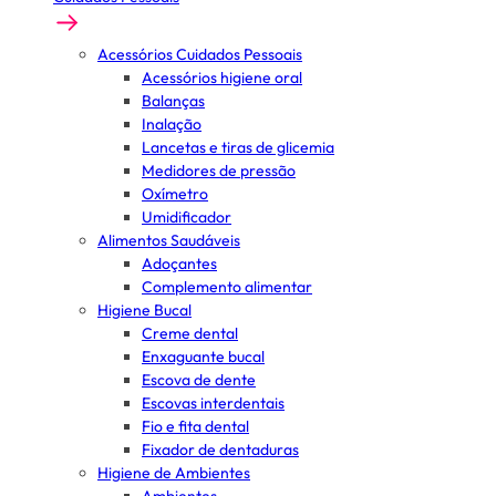
Acessórios Cuidados Pessoais
Acessórios higiene oral
Balanças
Inalação
Lancetas e tiras de glicemia
Medidores de pressão
Oxímetro
Umidificador
Alimentos Saudáveis
Adoçantes
Complemento alimentar
Higiene Bucal
Creme dental
Enxaguante bucal
Escova de dente
Escovas interdentais
Fio e fita dental
Fixador de dentaduras
Higiene de Ambientes