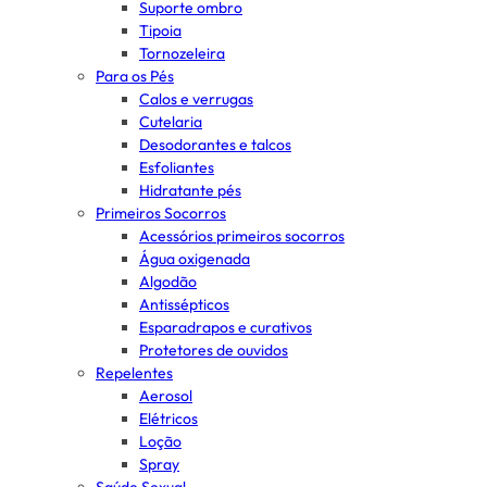
Suporte ombro
Tipoia
Tornozeleira
Para os Pés
Calos e verrugas
Cutelaria
Desodorantes e talcos
Esfoliantes
Hidratante pés
Primeiros Socorros
Acessórios primeiros socorros
Água oxigenada
Algodão
Antissépticos
Esparadrapos e curativos
Protetores de ouvidos
Repelentes
Aerosol
Elétricos
Loção
Spray