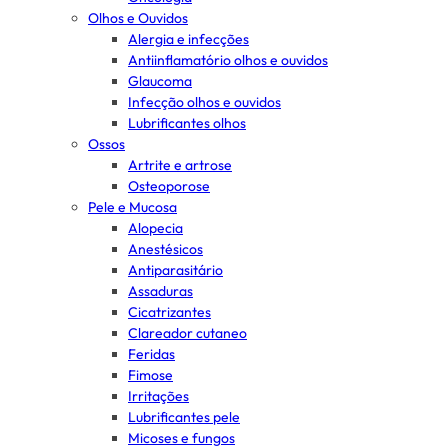
Olhos e Ouvidos
Alergia e infecções
Antiinflamatório olhos e ouvidos
Glaucoma
Infecção olhos e ouvidos
Lubrificantes olhos
Ossos
Artrite e artrose
Osteoporose
Pele e Mucosa
Alopecia
Anestésicos
Antiparasitário
Assaduras
Cicatrizantes
Clareador cutaneo
Feridas
Fimose
Irritações
Lubrificantes pele
Micoses e fungos