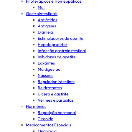
Fitoterápicos e Homeopáticos
Mel
Gastrointestinais
Antiácidos
Antigases
Diarreia
Estimuladores de apetite
Hepatoprotetor
Infecção gastroinstestinal
Inibidores de apetite
Laxantes
Má digestão
Nauseas
Regulador intestinal
Reidratantes
Úlcera e gastrite
Vermes e parasitas
Hormônios
Reposição hormonal
Tireoide
Medicamentos Especiais
Oncologia