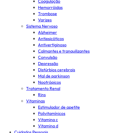
Coagulação
Hemorróidas
Trombose
Varizes
Sistema Nervoso
Alzheimer
Antipsicóticos
Antivertiginoso
Calmantes e tranquilizantes
Convulsão
Depressão
Distúrbios cerebrais
Mal de parkinson
Nootrópicos
Tratamento Renal
Rins
Vitaminas
Estimulador de apetite
Polivitamínicos
Vitamina c
Vitamina d
Cuidados Pessoais