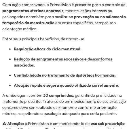
Com ação comprovada, o Primosiston é prescrito para o controle de
sangramentos uterinos anormais
, menstruações intensas ou
prolongadas e também para auxiliar na
prevenção ou no adiamento
temporário da menstruação
em casos específicos, sempre sob
orientação médica.
Entre seus principais benefícios, destacam-se:
Regulação eficaz do ciclo menstrual
;
Redução de sangramentos excessivos e desconfortos
associados
;
Confiabilidade no tratamento de distúrbios hormonais
;
Atuação rápida e segura quando utilizado corretamente
.
A embalagem contém
30 comprimidos
, garantindo praticidade no
tratamento prescrito. Trata-se de um medicamento de uso oral, cujo
consumo deve ser realizado estritamente conforme orientação
médica, respeitando a posologia adequada para cada paciente.
⚠️
Atenção:
o Primosiston é um medicamento de
uso sob prescrição