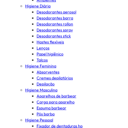
Ambientes
Higiene Diária
Desodorantes aerosol
Desodorantes barra
Desodorantes rollon
Desodorantes spray
Desodorantes stick
Hastes flexíveis
Lenços
Papel higiênico
Talcos
Higiene Feminina
Absorventes
Cremes depilatórios
Depilação
Higiene Masculina
Aparelhos de barbear
Carga para aparelho
Espuma barbear
Pós barba
Higiene Pessoal
Fixador de dentaduras hp