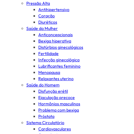
Pressão Alta
Antihipertensivo
Coração
Diuréticos
Saúde da Mulher
Anticoncepcionais
Bexiga hiperativa
Distúrbios ginecológicos
Fertilidade
Infecção ginecológica
Lubrificantes feminino
Menopausa
Relaxantes uterino
Saúde do Homem
Disfunção erétil
Ejaculação precoce
Hormônios masculinos
Problema com bexiga
Próstata
Sistema Circulatório
Cardiovasculares