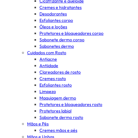
Cicatrizante e queloide
Cremes e hidratantes
Desodorantes
Esfoliantes corpo
Óleos e loções
Protetores e bloqueadores corpo
Sabonete dermo corpo
Sabonetes dermo
Cuidados com Rosto
Antiacne
Antiidade
Clareadores de rosto
Cremes rosto
Esfoliantes rosto
Limpeza
Maquiagem dermo
Protetores e bloqueadores rosto
Protetores labial
Sabonete dermo rosto
Mãos e Pés
Cremes mãos e pés
Mãos e Unhas