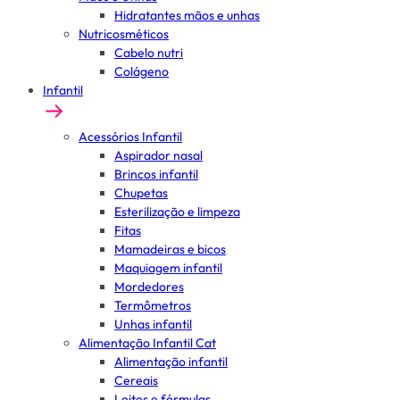
Hidratantes mãos e unhas
Nutricosméticos
Cabelo nutri
Colágeno
Infantil
Acessórios Infantil
Aspirador nasal
Brincos infantil
Chupetas
Esterilização e limpeza
Fitas
Mamadeiras e bicos
Maquiagem infantil
Mordedores
Termômetros
Unhas infantil
Alimentação Infantil Cat
Alimentação infantil
Cereais
Leites e fórmulas