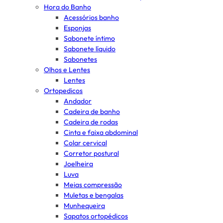
Hora do Banho
Acessórios banho
Esponjas
Sabonete íntimo
Sabonete líquido
Sabonetes
Olhos e Lentes
Lentes
Ortopedicos
Andador
Cadeira de banho
Cadeira de rodas
Cinta e faixa abdominal
Colar cervical
Corretor postural
Joelheira
Luva
Meias compressão
Muletas e bengalas
Munhequeira
Sapatos ortopédicos