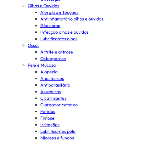
Olhos e Ouvidos
Alergia e infecções
Antiinflamatório olhos e ouvidos
Glaucoma
Infecção olhos e ouvidos
Lubrificantes olhos
Ossos
Artrite e artrose
Osteoporose
Pele e Mucosa
Alopecia
Anestésicos
Antiparasitário
Assaduras
Cicatrizantes
Clareador cutaneo
Feridas
Fimose
Irritações
Lubrificantes pele
Micoses e fungos