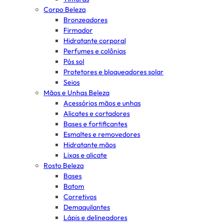
Corpo Beleza
Bronzeadores
Firmador
Hidratante corporal
Perfumes e colônias
Pós sol
Protetores e bloqueadores solar
Seios
Mãos e Unhas Beleza
Acessórios mãos e unhas
Alicates e cortadores
Bases e fortificantes
Esmaltes e removedores
Hidratante mãos
Lixas e alicate
Rosto Beleza
Bases
Batom
Corretivos
Demaquilantes
Lápis e delineadores