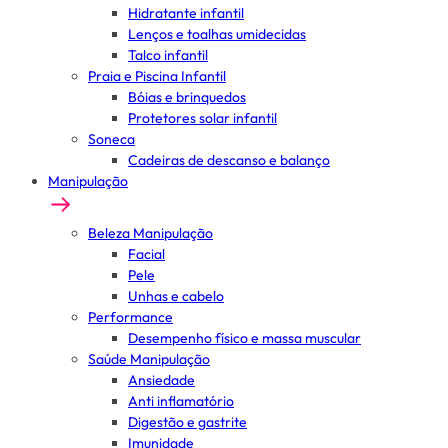
Hidratante infantil
Lenços e toalhas umidecidas
Talco infantil
Praia e Piscina Infantil
Bóias e brinquedos
Protetores solar infantil
Soneca
Cadeiras de descanso e balanço
Manipulação
Beleza Manipulação
Facial
Pele
Unhas e cabelo
Performance
Desempenho físico e massa muscular
Saúde Manipulação
Ansiedade
Anti inflamatório
Digestão e gastrite
Imunidade