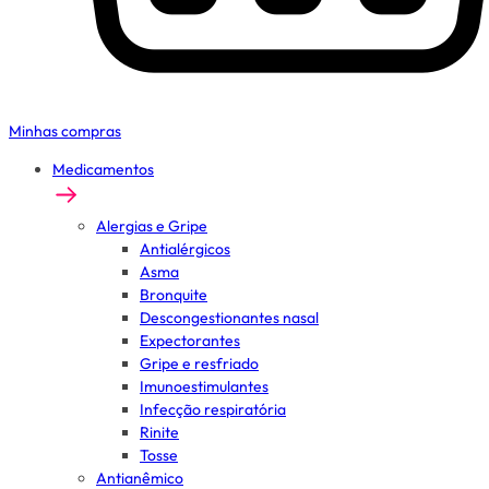
Minhas compras
Medicamentos
Alergias e Gripe
Antialérgicos
Asma
Bronquite
Descongestionantes nasal
Expectorantes
Gripe e resfriado
Imunoestimulantes
Infecção respiratória
Rinite
Tosse
Antianêmico