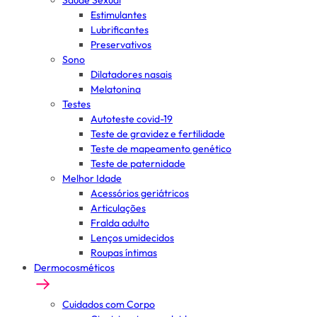
Saúde Sexual
Estimulantes
Lubrificantes
Preservativos
Sono
Dilatadores nasais
Melatonina
Testes
Autoteste covid-19
Teste de gravidez e fertilidade
Teste de mapeamento genético
Teste de paternidade
Melhor Idade
Acessórios geriátricos
Articulações
Fralda adulto
Lenços umidecidos
Roupas íntimas
Dermocosméticos
Cuidados com Corpo