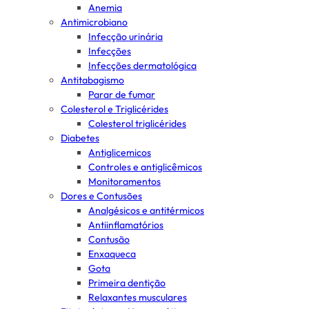
Anemia
Antimicrobiano
Infecção urinária
Infecções
Infecções dermatológica
Antitabagismo
Parar de fumar
Colesterol e Triglicérides
Colesterol triglicérides
Diabetes
Antiglicemicos
Controles e antiglicêmicos
Monitoramentos
Dores e Contusões
Analgésicos e antitérmicos
Antiinflamatórios
Contusão
Enxaqueca
Gota
Primeira dentição
Relaxantes musculares