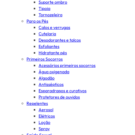
Suporte ombro
Tipoia
Tornozeleira
Para os Pés
Calos e verrugas
Cutelaria
Desodorantes e talcos
Esfoliantes
Hidratante pés
Primeiros Socorros
Acessórios primeiros socorros
Água oxigenada
Algodão
Antissépticos
Esparadrapos e curativos
Protetores de ouvidos
Repelentes
Aerosol
Elétricos
Loção
Spray