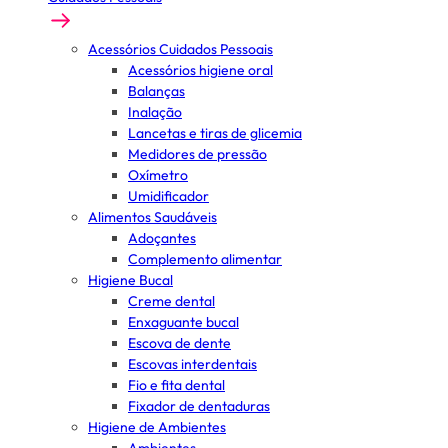
Acessórios Cuidados Pessoais
Acessórios higiene oral
Balanças
Inalação
Lancetas e tiras de glicemia
Medidores de pressão
Oxímetro
Umidificador
Alimentos Saudáveis
Adoçantes
Complemento alimentar
Higiene Bucal
Creme dental
Enxaguante bucal
Escova de dente
Escovas interdentais
Fio e fita dental
Fixador de dentaduras
Higiene de Ambientes