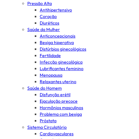
Pressão Alta
Antihipertensivo
Coração
Diuréticos
Saúde da Mulher
Anticoncepcionais
Bexiga hiperativa
Distúrbios ginecológicos
Fertilidade
Infecção ginecológica
Lubrificantes feminino
Menopausa
Relaxantes uterino
Saúde do Homem
Disfunção erétil
Ejaculação precoce
Hormônios masculinos
Problema com bexiga
Próstata
Sistema Circulatório
Cardiovasculares