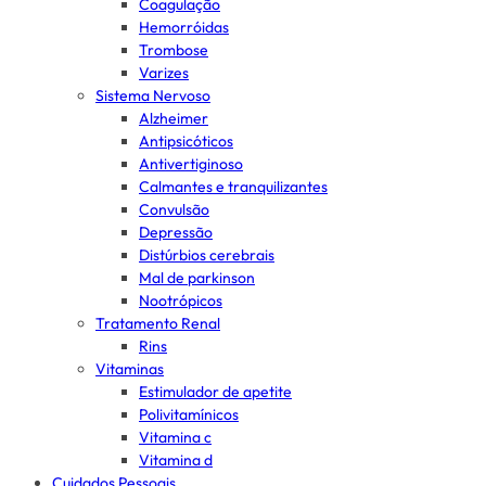
Coagulação
Hemorróidas
Trombose
Varizes
Sistema Nervoso
Alzheimer
Antipsicóticos
Antivertiginoso
Calmantes e tranquilizantes
Convulsão
Depressão
Distúrbios cerebrais
Mal de parkinson
Nootrópicos
Tratamento Renal
Rins
Vitaminas
Estimulador de apetite
Polivitamínicos
Vitamina c
Vitamina d
Cuidados Pessoais