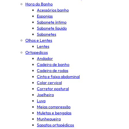
Hora do Banho
Acessórios banho
Esponjas
Sabonete íntimo
Sabonete líquido
Sabonetes
Olhos e Lentes
Lentes
Ortopedicos
Andador
Cadeira de banho
Cadeira de rodas
Cinta e faixa abdominal
Colar cervical
Corretor postural
Joelheira
Luva
Meias compressão
Muletas e bengalas
Munhequeira
Sapatos ortopédicos