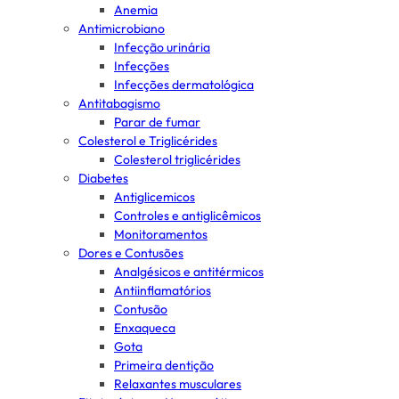
Anemia
Antimicrobiano
Infecção urinária
Infecções
Infecções dermatológica
Antitabagismo
Parar de fumar
Colesterol e Triglicérides
Colesterol triglicérides
Diabetes
Antiglicemicos
Controles e antiglicêmicos
Monitoramentos
Dores e Contusões
Analgésicos e antitérmicos
Antiinflamatórios
Contusão
Enxaqueca
Gota
Primeira dentição
Relaxantes musculares