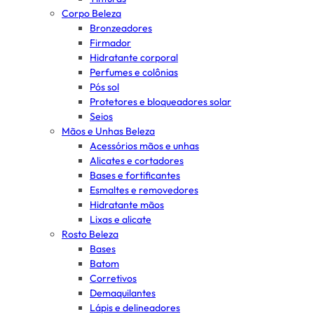
Corpo Beleza
Bronzeadores
Firmador
Hidratante corporal
Perfumes e colônias
Pós sol
Protetores e bloqueadores solar
Seios
Mãos e Unhas Beleza
Acessórios mãos e unhas
Alicates e cortadores
Bases e fortificantes
Esmaltes e removedores
Hidratante mãos
Lixas e alicate
Rosto Beleza
Bases
Batom
Corretivos
Demaquilantes
Lápis e delineadores