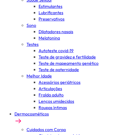
Saúde Sexual
Estimulantes
Lubrificantes
Preservativos
Sono
Dilatadores nasais
Melatonina
Testes
Autoteste covid-19
Teste de gravidez e fertilidade
Teste de mapeamento genético
Teste de paternidade
Melhor Idade
Acessórios geriátricos
Articulações
Fralda adulto
Lenços umidecidos
Roupas íntimas
Dermocosméticos
Cuidados com Corpo