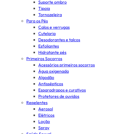
Suporte ombro
Tipoia
Tornozeleira
Para os Pés
Calos e verrugas
Cutelaria
Desodorantes e talcos
Esfoliantes
Hidratante pés
Primeiros Socorros
Acessórios primeiros socorros
Água oxigenada
Algodão
Antissépticos
Esparadrapos e curativos
Protetores de ouvidos
Repelentes
Aerosol
Elétricos
Loção
Spray