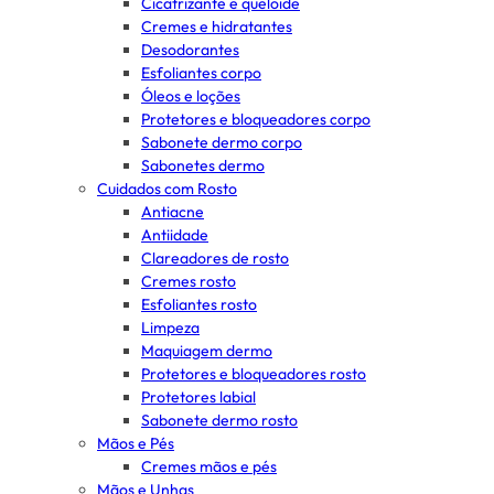
Cicatrizante e queloide
Cremes e hidratantes
Desodorantes
Esfoliantes corpo
Óleos e loções
Protetores e bloqueadores corpo
Sabonete dermo corpo
Sabonetes dermo
Cuidados com Rosto
Antiacne
Antiidade
Clareadores de rosto
Cremes rosto
Esfoliantes rosto
Limpeza
Maquiagem dermo
Protetores e bloqueadores rosto
Protetores labial
Sabonete dermo rosto
Mãos e Pés
Cremes mãos e pés
Mãos e Unhas