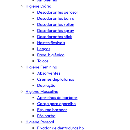
Ambientes
Higiene Diária
Desodorantes aerosol
Desodorantes barra
Desodorantes rollon
Desodorantes spray
Desodorantes stick
Hastes flexíveis
Lenços
Papel higiênico
Talcos
Higiene Feminina
Absorventes
Cremes depilatórios
Depilação
Higiene Masculina
Aparelhos de barbear
Carga para aparelho
Espuma barbear
Pós barba
Higiene Pessoal
Fixador de dentaduras hp