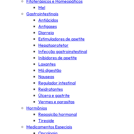
Fitoterápicos e Homeopáticos
Mel
Gastrointestinais
Antiácidos
Antigases
Diarreia
Estimuladores de apetite
Hepatoprotetor
Infecção gastroinstestinal
Inibidores de apetite
Laxantes
Má digestão
Nauseas
Regulador intestinal
Reidratantes
Úlcera e gastrite
Vermes e parasitas
Hormônios
Reposição hormonal
Tireoide
Medicamentos Especiais
Oncologia