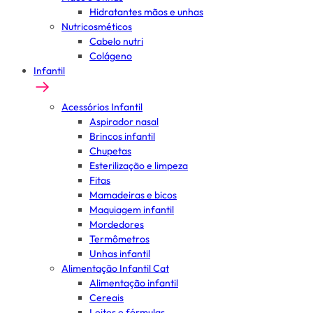
Hidratantes mãos e unhas
Nutricosméticos
Cabelo nutri
Colágeno
Infantil
Acessórios Infantil
Aspirador nasal
Brincos infantil
Chupetas
Esterilização e limpeza
Fitas
Mamadeiras e bicos
Maquiagem infantil
Mordedores
Termômetros
Unhas infantil
Alimentação Infantil Cat
Alimentação infantil
Cereais
Leites e fórmulas