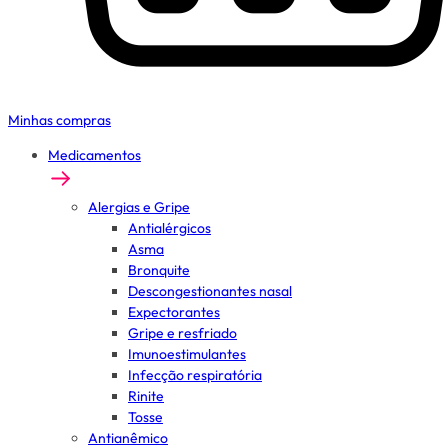
Minhas compras
Medicamentos
Alergias e Gripe
Antialérgicos
Asma
Bronquite
Descongestionantes nasal
Expectorantes
Gripe e resfriado
Imunoestimulantes
Infecção respiratória
Rinite
Tosse
Antianêmico