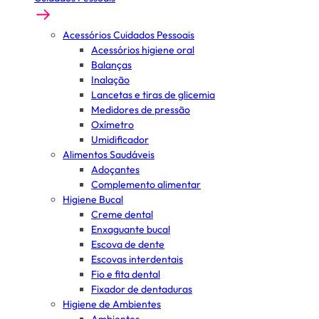
Acessórios Cuidados Pessoais
Acessórios higiene oral
Balanças
Inalação
Lancetas e tiras de glicemia
Medidores de pressão
Oxímetro
Umidificador
Alimentos Saudáveis
Adoçantes
Complemento alimentar
Higiene Bucal
Creme dental
Enxaguante bucal
Escova de dente
Escovas interdentais
Fio e fita dental
Fixador de dentaduras
Higiene de Ambientes