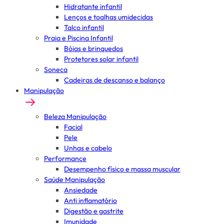
Hidratante infantil
Lenços e toalhas umidecidas
Talco infantil
Praia e Piscina Infantil
Bóias e brinquedos
Protetores solar infantil
Soneca
Cadeiras de descanso e balanço
Manipulação
Beleza Manipulação
Facial
Pele
Unhas e cabelo
Performance
Desempenho físico e massa muscular
Saúde Manipulação
Ansiedade
Anti inflamatório
Digestão e gastrite
Imunidade