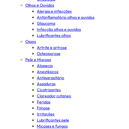
Olhos e Ouvidos
Alergia e infecções
Antiinflamatório olhos e ouvidos
Glaucoma
Infecção olhos e ouvidos
Lubrificantes olhos
Ossos
Artrite e artrose
Osteoporose
Pele e Mucosa
Alopecia
Anestésicos
Antiparasitário
Assaduras
Cicatrizantes
Clareador cutaneo
Feridas
Fimose
Irritações
Lubrificantes pele
Micoses e fungos