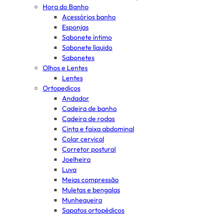
Hora do Banho
Acessórios banho
Esponjas
Sabonete íntimo
Sabonete líquido
Sabonetes
Olhos e Lentes
Lentes
Ortopedicos
Andador
Cadeira de banho
Cadeira de rodas
Cinta e faixa abdominal
Colar cervical
Corretor postural
Joelheira
Luva
Meias compressão
Muletas e bengalas
Munhequeira
Sapatos ortopédicos