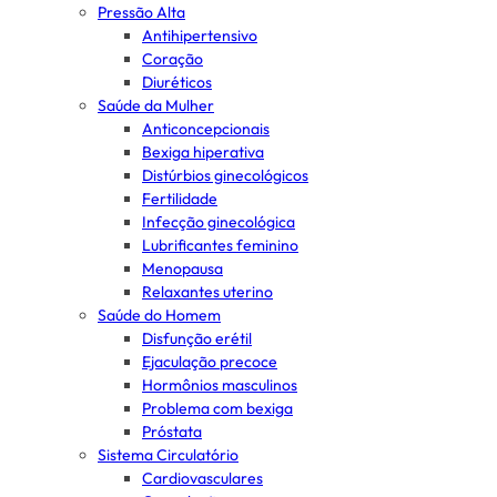
Pressão Alta
Antihipertensivo
Coração
Diuréticos
Saúde da Mulher
Anticoncepcionais
Bexiga hiperativa
Distúrbios ginecológicos
Fertilidade
Infecção ginecológica
Lubrificantes feminino
Menopausa
Relaxantes uterino
Saúde do Homem
Disfunção erétil
Ejaculação precoce
Hormônios masculinos
Problema com bexiga
Próstata
Sistema Circulatório
Cardiovasculares