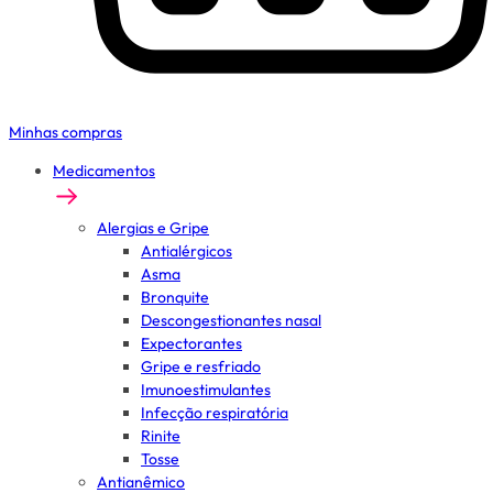
Minhas compras
Medicamentos
Alergias e Gripe
Antialérgicos
Asma
Bronquite
Descongestionantes nasal
Expectorantes
Gripe e resfriado
Imunoestimulantes
Infecção respiratória
Rinite
Tosse
Antianêmico