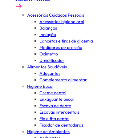
Acessórios Cuidados Pessoais
Acessórios higiene oral
Balanças
Inalação
Lancetas e tiras de glicemia
Medidores de pressão
Oxímetro
Umidificador
Alimentos Saudáveis
Adoçantes
Complemento alimentar
Higiene Bucal
Creme dental
Enxaguante bucal
Escova de dente
Escovas interdentais
Fio e fita dental
Fixador de dentaduras
Higiene de Ambientes