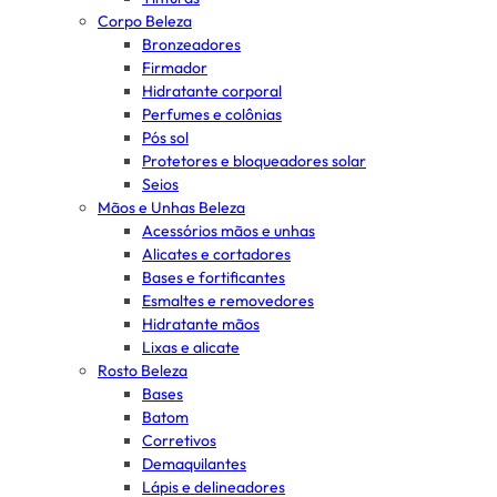
Corpo Beleza
Bronzeadores
Firmador
Hidratante corporal
Perfumes e colônias
Pós sol
Protetores e bloqueadores solar
Seios
Mãos e Unhas Beleza
Acessórios mãos e unhas
Alicates e cortadores
Bases e fortificantes
Esmaltes e removedores
Hidratante mãos
Lixas e alicate
Rosto Beleza
Bases
Batom
Corretivos
Demaquilantes
Lápis e delineadores