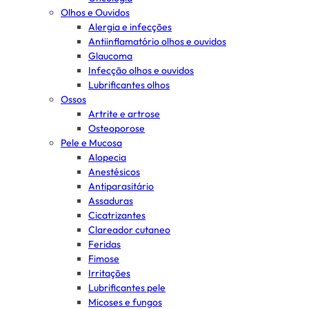
Olhos e Ouvidos
Alergia e infecções
Antiinflamatório olhos e ouvidos
Glaucoma
Infecção olhos e ouvidos
Lubrificantes olhos
Ossos
Artrite e artrose
Osteoporose
Pele e Mucosa
Alopecia
Anestésicos
Antiparasitário
Assaduras
Cicatrizantes
Clareador cutaneo
Feridas
Fimose
Irritações
Lubrificantes pele
Micoses e fungos