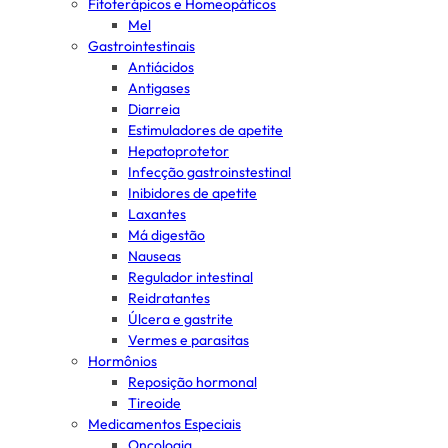
Fitoterápicos e Homeopáticos
Mel
Gastrointestinais
Antiácidos
Antigases
Diarreia
Estimuladores de apetite
Hepatoprotetor
Infecção gastroinstestinal
Inibidores de apetite
Laxantes
Má digestão
Nauseas
Regulador intestinal
Reidratantes
Úlcera e gastrite
Vermes e parasitas
Hormônios
Reposição hormonal
Tireoide
Medicamentos Especiais
Oncologia