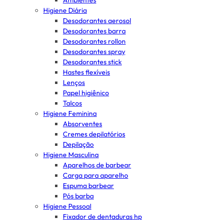
Ambientes
Higiene Diária
Desodorantes aerosol
Desodorantes barra
Desodorantes rollon
Desodorantes spray
Desodorantes stick
Hastes flexíveis
Lenços
Papel higiênico
Talcos
Higiene Feminina
Absorventes
Cremes depilatórios
Depilação
Higiene Masculina
Aparelhos de barbear
Carga para aparelho
Espuma barbear
Pós barba
Higiene Pessoal
Fixador de dentaduras hp