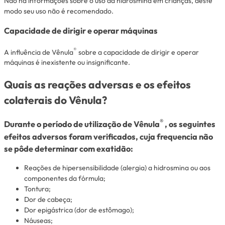
Não há informações sobre o uso da hidrosmina em crianças, deste
modo seu uso não é recomendado.
Capacidade de dirigir e operar máquinas
®
A influência de Vênula
sobre a capacidade de dirigir e operar
máquinas é inexistente ou insignificante.
Quais as reações adversas e os efeitos
colaterais do Vênula?
®
Durante o período de utilização de Vênula
, os seguintes
efeitos adversos foram verificados, cuja frequencia não
se pôde determinar com exatidão:
Reações de hipersensibilidade (alergia) a hidrosmina ou aos
componentes da fórmula;
Tontura;
Dor de cabeça;
Dor epigástrica (dor de estômago);
Náuseas;