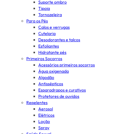
Suporte ombro
Tipoia
Tornozeleira
Para os Pés
Calos e verrugas
Cutelaria
Desodorantes e talcos
Esfoliantes
Hidratante pés
Primeiros Socorros
Acessórios primeiros socorros
Água oxigenada
Algodão
Antissépticos
Esparadrapos e curativos
Protetores de ouvidos
Repelentes
Aerosol
Elétricos
Loção
Spray