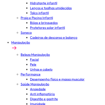
Hidratante infantil
Lenços e toalhas umidecidas
Talco infantil
Praia e Piscina Infantil
Bóias e brinquedos
Protetores solar infantil
Soneca
Cadeiras de descanso e balanço
Manipulação
Beleza Manipulação
Facial
Pele
Unhas e cabelo
Performance
Desempenho físico e massa muscular
Saúde Manipulação
Ansiedade
Anti inflamatório
Digestão e gastrite
Imunidade