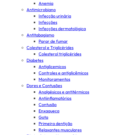
Anemia
Antimicrobiano
Infecção urinária
Infecções
Infecções dermatológica
Antitabagismo
Parar de fumar
Colesterol e Triglicérides
Colesterol triglicérides
Diabetes
Antiglicemicos
Controles e antiglicêmicos
Monitoramentos
Dores e Contusões
Analgésicos e antitérmicos
Antiinflamatórios
Contusão
Enxaqueca
Gota
Primeira dentição
Relaxantes musculares