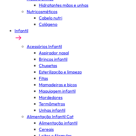
Hidratantes mãos e unhas
Nutricosméticos
Cabelo nutri
Colágeno
Infantil
Acessórios Infantil
Aspirador nasal
Brincos infantil
Chupetas
Esterilização e limpeza
Fitas
Mamadeiras e bicos
Maquiagem infantil
Mordedores
Termômetros
Unhas infantil
Alimentação Infantil Cat
Alimentação infantil
Cereais
Leites e fórmulas