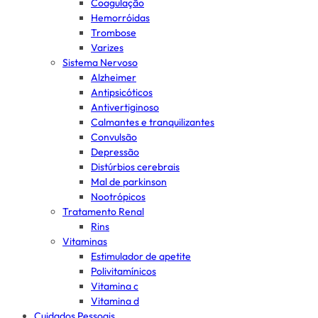
Coagulação
Hemorróidas
Trombose
Varizes
Sistema Nervoso
Alzheimer
Antipsicóticos
Antivertiginoso
Calmantes e tranquilizantes
Convulsão
Depressão
Distúrbios cerebrais
Mal de parkinson
Nootrópicos
Tratamento Renal
Rins
Vitaminas
Estimulador de apetite
Polivitamínicos
Vitamina c
Vitamina d
Cuidados Pessoais