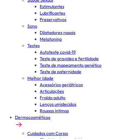
Saúde Sexual
Estimulantes
Lubrificantes
Preservativos
Sono
Dilatadores nasais
Melatonina
Testes
Autoteste covid-19
Teste de gravidez e fertilidade
Teste de mapeamento genético
Teste de paternidade
Melhor Idade
Acessórios geriátricos
Articulações
Fralda adulto
Lenços umidecidos
Roupas íntimas
Dermocosméticos
Cuidados com Corpo