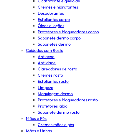
Cicatrizante e queloide
Cremes e hidratantes
Desodorantes
Esfoliantes corpo
Óleos e loções
Protetores e bloqueadores corpo
Sabonete dermo corpo
Sabonetes dermo
Cuidados com Rosto
Antiacne
Antiidade
Clareadores de rosto
Cremes rosto
Esfoliantes rosto
Limpeza
Maquiagem dermo
Protetores e bloqueadores rosto
Protetores labial
Sabonete dermo rosto
Mãos e Pés
Cremes mãos e pés
Mãos e Unhas