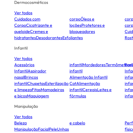
Dermocosméticos
Ver todos
Cuidados com
corpo
Óleos e
cor
Corpo
Cicatrizante e
loções
Protetores e
cor
queloide
Cremes e
bloqueadores
Cui
hidratantes
Desodorantes
Esfoliantes
Ros
Infantil
Ver todos
Acessórios
infantil
Mordedores
Termômetros
Ban
Infantil
Aspirador
infantil
Infa
nasal
Brincos
Alimentação Infantil
infan
infantil
Chupetas
Esterilização
Cat
Alimentação
infan
e limpeza
Fitas
Mamadeiras
infantil
Cereais
Leites e
infan
e bicos
Maquiagem
fórmulas
infan
Manipulação
Ver todos
Beleza
e cabelo
Per
Manipulação
Facial
Pele
Unhas
físi