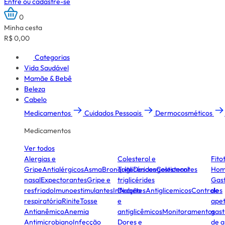
Entre ou cadastre-se
0
Minha cesta
R$ 0,00
Categorias
Vida Saudável
Mamãe & Bebê
Beleza
Cabelo
Medicamentos
Cuidados Pessoais
Dermocosméticos
Medicamentos
Ver todos
Alergias e
Colesterol e
Fito
Gripe
Antialérgicos
Asma
Bronquite
Triglicérides
Descongestionantes
Colesterol
Hom
nasal
Expectorantes
Gripe e
triglicérides
Gast
resfriado
Imunoestimulantes
Infecção
Diabetes
Antiglicemicos
Controles
de
respiratória
Rinite
Tosse
e
apet
Antianêmico
Anemia
antiglicêmicos
Monitoramentos
gast
Antimicrobiano
Infecção
Dores e
de a