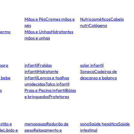
Mãos e Pés
Cremes mãos e
Nutricosméticos
Cabelo
pés
nutri
Colágeno
dermo
Mãos e Unhas
Hidratantes
mãos e unhas
para
infantil
Fraldas
solar infantil
infantil
Hidratante
Soneca
Cadeiras de
e bebe
infantil
Lenços e toalhas
descanso e balanço
umidecidas
Talco infantil
s
Praia e Piscina Infantil
Bóias
e brinquedos
Protetores
stão e
menopausa
Redução de
sono
Saúde hepática
Saúde
de
Libido e
peso
Relaxamento e
intestinal