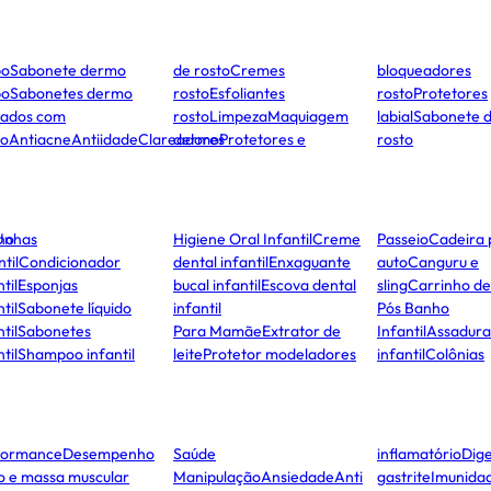
po
Sabonete dermo
de rosto
Cremes
bloqueadores
po
Sabonetes dermo
rosto
Esfoliantes
rosto
Protetores
dados com
rosto
Limpeza
Maquiagem
labial
Sabonete 
to
Antiacne
Antiidade
Clareadores
dermo
Protetores e
rosto
ho
Unhas
Higiene Oral Infantil
Creme
Passeio
Cadeira 
ntil
Condicionador
dental infantil
Enxaguante
auto
Canguru e
til
Esponjas
bucal infantil
Escova dental
sling
Carrinho d
til
Sabonete líquido
infantil
Pós Banho
til
Sabonetes
Para Mamãe
Extrator de
Infantil
Assadura
til
Shampoo infantil
leite
Protetor modeladores
infantil
Colônias
formance
Desempenho
Saúde
inflamatório
Dige
co e massa muscular
Manipulação
Ansiedade
Anti
gastrite
Imunida