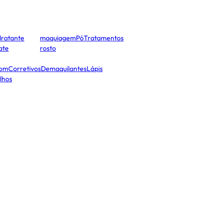
dratante
maquiagem
Pó
Tratamentos
cate
rosto
tom
Corretivos
Demaquilantes
Lápis
lhos