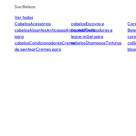
Sua Beleza
Ver todos
Cabelos
Acessórios
cabelos
Escovas e
Cor
cabelos
Alisantes
Anticaspa
Antiqueda
pentes
Finalizadores e
Cera
Bele
para
leave-in
Gel para
corp
cabelos
Condicionadores
Creme
cabelos
Shampoos
Tinturas
colô
de pentear
Cremes para
bloq