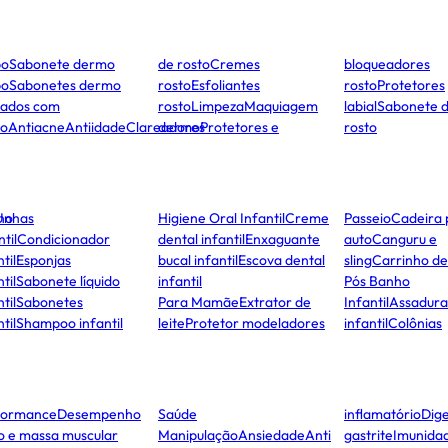
po
Sabonete dermo
de rosto
Cremes
bloqueadores
po
Sabonetes dermo
rosto
Esfoliantes
rosto
Protetores
dados com
rosto
Limpeza
Maquiagem
labial
Sabonete 
to
Antiacne
Antiidade
Clareadores
dermo
Protetores e
rosto
ho
Unhas
Higiene Oral Infantil
Creme
Passeio
Cadeira 
ntil
Condicionador
dental infantil
Enxaguante
auto
Canguru e
til
Esponjas
bucal infantil
Escova dental
sling
Carrinho d
til
Sabonete líquido
infantil
Pós Banho
til
Sabonetes
Para Mamãe
Extrator de
Infantil
Assadura
til
Shampoo infantil
leite
Protetor modeladores
infantil
Colônias
formance
Desempenho
Saúde
inflamatório
Dige
co e massa muscular
Manipulação
Ansiedade
Anti
gastrite
Imunida