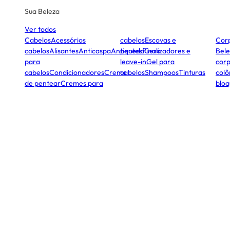
Sua Beleza
Ver todos
Cabelos
Acessórios
cabelos
Escovas e
Cor
cabelos
Alisantes
Anticaspa
Antiqueda
pentes
Finalizadores e
Cera
Bele
para
leave-in
Gel para
corp
cabelos
Condicionadores
Creme
cabelos
Shampoos
Tinturas
colô
de pentear
Cremes para
bloq