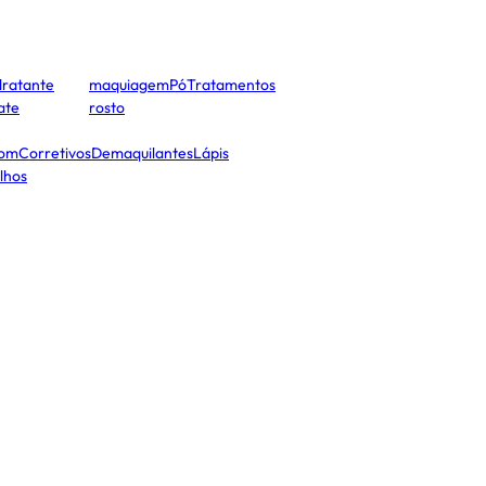
dratante
maquiagem
Pó
Tratamentos
cate
rosto
tom
Corretivos
Demaquilantes
Lápis
lhos