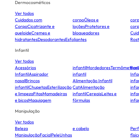
Dermocosméticos
Ver todos
Cuidados com
corpo
Óleos e
cor
Corpo
Cicatrizante e
loções
Protetores e
cor
queloide
Cremes e
bloqueadores
Cui
hidratantes
Desodorantes
Esfoliantes
Ros
Infantil
Ver todos
Acessórios
infantil
Mordedores
Termômetros
Ban
Infantil
Aspirador
infantil
Infa
nasal
Brincos
Alimentação Infantil
infan
infantil
Chupetas
Esterilização
Cat
Alimentação
infan
e limpeza
Fitas
Mamadeiras
infantil
Cereais
Leites e
infan
e bicos
Maquiagem
fórmulas
infan
Manipulação
Ver todos
Beleza
e cabelo
Per
Manipulação
Facial
Pele
Unhas
físi