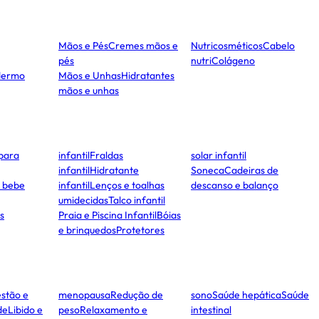
Mãos e Pés
Cremes mãos e
Nutricosméticos
Cabelo
pés
nutri
Colágeno
dermo
Mãos e Unhas
Hidratantes
mãos e unhas
para
infantil
Fraldas
solar infantil
infantil
Hidratante
Soneca
Cadeiras de
e bebe
infantil
Lenços e toalhas
descanso e balanço
umidecidas
Talco infantil
s
Praia e Piscina Infantil
Bóias
e brinquedos
Protetores
stão e
menopausa
Redução de
sono
Saúde hepática
Saúde
de
Libido e
peso
Relaxamento e
intestinal