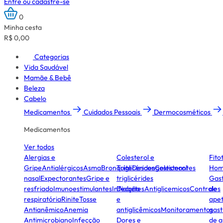
Entre ou cadastre-se
0
Minha cesta
R$ 0,00
Categorias
Vida Saudável
Mamãe & Bebê
Beleza
Cabelo
Medicamentos
Cuidados Pessoais
Dermocosméticos
Medicamentos
Ver todos
Alergias e
Colesterol e
Fito
Gripe
Antialérgicos
Asma
Bronquite
Triglicérides
Descongestionantes
Colesterol
Hom
nasal
Expectorantes
Gripe e
triglicérides
Gast
resfriado
Imunoestimulantes
Infecção
Diabetes
Antiglicemicos
Controles
de
respiratória
Rinite
Tosse
e
apet
Antianêmico
Anemia
antiglicêmicos
Monitoramentos
gast
Antimicrobiano
Infecção
Dores e
de a