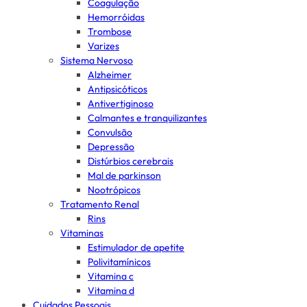
Coagulação
Hemorróidas
Trombose
Varizes
Sistema Nervoso
Alzheimer
Antipsicóticos
Antivertiginoso
Calmantes e tranquilizantes
Convulsão
Depressão
Distúrbios cerebrais
Mal de parkinson
Nootrópicos
Tratamento Renal
Rins
Vitaminas
Estimulador de apetite
Polivitamínicos
Vitamina c
Vitamina d
Cuidados Pessoais