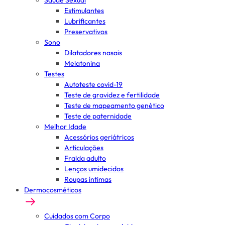
Saúde Sexual
Estimulantes
Lubrificantes
Preservativos
Sono
Dilatadores nasais
Melatonina
Testes
Autoteste covid-19
Teste de gravidez e fertilidade
Teste de mapeamento genético
Teste de paternidade
Melhor Idade
Acessórios geriátricos
Articulações
Fralda adulto
Lenços umidecidos
Roupas íntimas
Dermocosméticos
Cuidados com Corpo