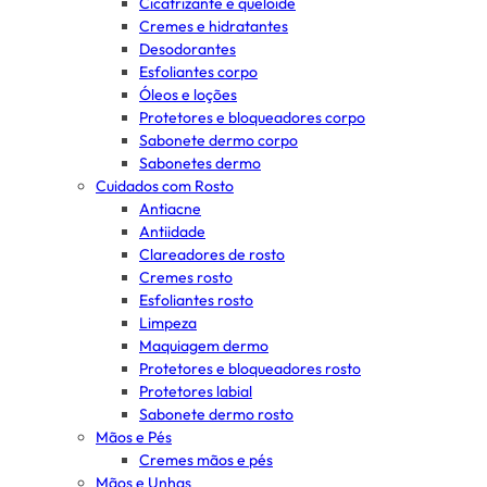
Cicatrizante e queloide
Cremes e hidratantes
Desodorantes
Esfoliantes corpo
Óleos e loções
Protetores e bloqueadores corpo
Sabonete dermo corpo
Sabonetes dermo
Cuidados com Rosto
Antiacne
Antiidade
Clareadores de rosto
Cremes rosto
Esfoliantes rosto
Limpeza
Maquiagem dermo
Protetores e bloqueadores rosto
Protetores labial
Sabonete dermo rosto
Mãos e Pés
Cremes mãos e pés
Mãos e Unhas