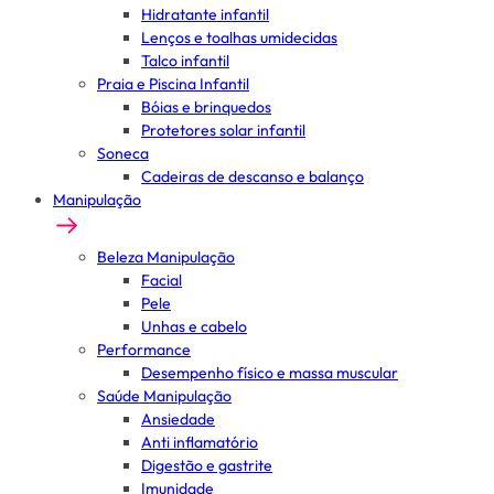
Hidratante infantil
Lenços e toalhas umidecidas
Talco infantil
Praia e Piscina Infantil
Bóias e brinquedos
Protetores solar infantil
Soneca
Cadeiras de descanso e balanço
Manipulação
Beleza Manipulação
Facial
Pele
Unhas e cabelo
Performance
Desempenho físico e massa muscular
Saúde Manipulação
Ansiedade
Anti inflamatório
Digestão e gastrite
Imunidade