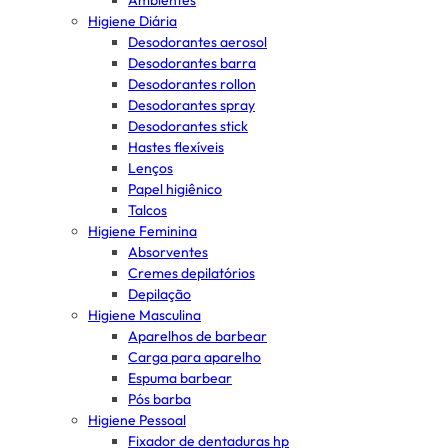
Ambientes
Higiene Diária
Desodorantes aerosol
Desodorantes barra
Desodorantes rollon
Desodorantes spray
Desodorantes stick
Hastes flexíveis
Lenços
Papel higiênico
Talcos
Higiene Feminina
Absorventes
Cremes depilatórios
Depilação
Higiene Masculina
Aparelhos de barbear
Carga para aparelho
Espuma barbear
Pós barba
Higiene Pessoal
Fixador de dentaduras hp