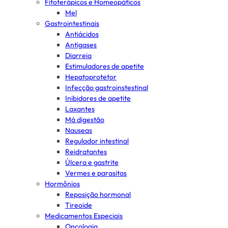
Fitoterápicos e Homeopáticos
Mel
Gastrointestinais
Antiácidos
Antigases
Diarreia
Estimuladores de apetite
Hepatoprotetor
Infecção gastroinstestinal
Inibidores de apetite
Laxantes
Má digestão
Nauseas
Regulador intestinal
Reidratantes
Úlcera e gastrite
Vermes e parasitas
Hormônios
Reposição hormonal
Tireoide
Medicamentos Especiais
Oncologia