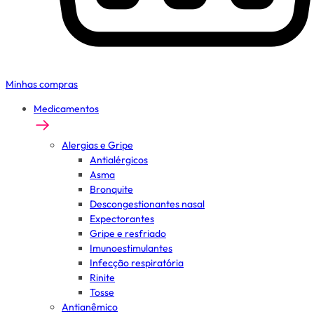
Minhas compras
Medicamentos
Alergias e Gripe
Antialérgicos
Asma
Bronquite
Descongestionantes nasal
Expectorantes
Gripe e resfriado
Imunoestimulantes
Infecção respiratória
Rinite
Tosse
Antianêmico