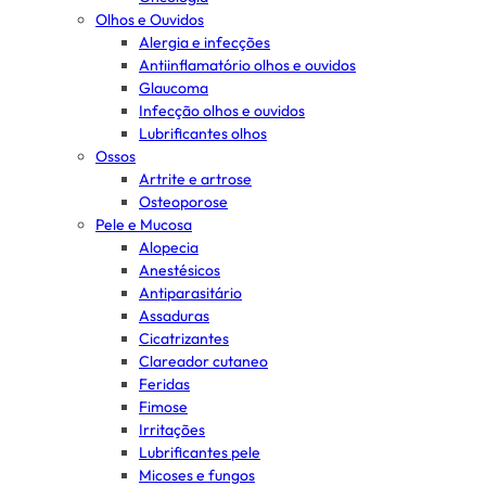
Olhos e Ouvidos
Alergia e infecções
Antiinflamatório olhos e ouvidos
Glaucoma
Infecção olhos e ouvidos
Lubrificantes olhos
Ossos
Artrite e artrose
Osteoporose
Pele e Mucosa
Alopecia
Anestésicos
Antiparasitário
Assaduras
Cicatrizantes
Clareador cutaneo
Feridas
Fimose
Irritações
Lubrificantes pele
Micoses e fungos