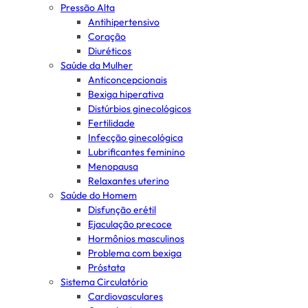
Pressão Alta
Antihipertensivo
Coração
Diuréticos
Saúde da Mulher
Anticoncepcionais
Bexiga hiperativa
Distúrbios ginecológicos
Fertilidade
Infecção ginecológica
Lubrificantes feminino
Menopausa
Relaxantes uterino
Saúde do Homem
Disfunção erétil
Ejaculação precoce
Hormônios masculinos
Problema com bexiga
Próstata
Sistema Circulatório
Cardiovasculares