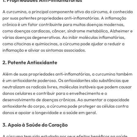
1. Propriedades Anti-inflamatórias
A curcumina, o principal componente ativo da cúrcuma, é conhecida
por suas potentes propriedades anti-inflamatórias. A inflamação
crônica é um fator contribuinte para muitas doenças modernas,
como doenças cardíacas, câncer, síndrome metabólica, Alzheimer e
várias doenças degenerativas. Ao inibir moléculas inflamatórias,
como citocinas e quimiocinas, a cúrcuma pode ajudar a reduzir a
inflamação e aliviar os sintomas associados.
2. Potente Antioxidante
Além de suas propriedades anti-inflamatórias, a curcumina também
é um antioxidante poderoso. Os antioxidantes são substâncias que
neutralizam os radicais livres, moléculas instáveis que podem causar
danos celulares e contribuir para o envelhecimento e o
desenvolvimento de doenças crônicas. Ao aumentar a capacidade
antioxidante do corpo, a cúrcuma pode proteger as células contra
danos e apoiar a longevidade e a saúde em geral.
3. Apoio à Saúde do Coração
A cúrcuma tem sido estudada por seus efeitos benéficos na saúde