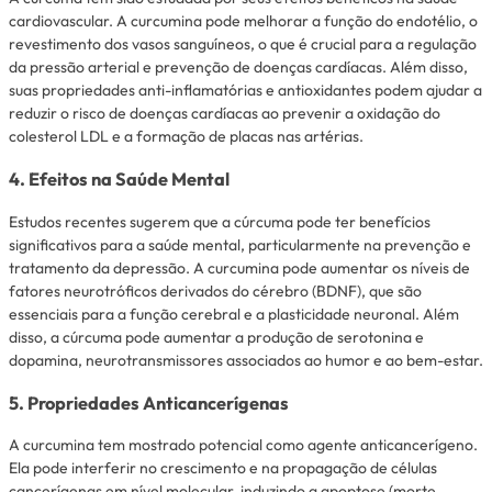
cardiovascular. A curcumina pode melhorar a função do endotélio, o
revestimento dos vasos sanguíneos, o que é crucial para a regulação
da pressão arterial e prevenção de doenças cardíacas. Além disso,
suas propriedades anti-inflamatórias e antioxidantes podem ajudar a
reduzir o risco de doenças cardíacas ao prevenir a oxidação do
colesterol LDL e a formação de placas nas artérias.
4. Efeitos na Saúde Mental
Estudos recentes sugerem que a cúrcuma pode ter benefícios
significativos para a saúde mental, particularmente na prevenção e
tratamento da depressão. A curcumina pode aumentar os níveis de
fatores neurotróficos derivados do cérebro (BDNF), que são
essenciais para a função cerebral e a plasticidade neuronal. Além
disso, a cúrcuma pode aumentar a produção de serotonina e
dopamina, neurotransmissores associados ao humor e ao bem-estar.
5. Propriedades Anticancerígenas
A curcumina tem mostrado potencial como agente anticancerígeno.
Ela pode interferir no crescimento e na propagação de células
cancerígenas em nível molecular, induzindo a apoptose (morte