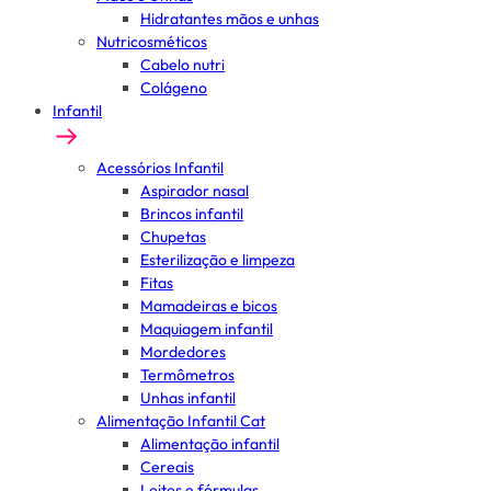
Hidratantes mãos e unhas
Nutricosméticos
Cabelo nutri
Colágeno
Infantil
Acessórios Infantil
Aspirador nasal
Brincos infantil
Chupetas
Esterilização e limpeza
Fitas
Mamadeiras e bicos
Maquiagem infantil
Mordedores
Termômetros
Unhas infantil
Alimentação Infantil Cat
Alimentação infantil
Cereais
Leites e fórmulas