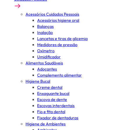
Acessórios Cuidados Pessoais
Acessórios higiene oral
Balanças
Inalação
Lancetas e tiras de glicemia
Medidores de pressão
Oxímetro
Umidificador
Alimentos Saudáveis
Adoçantes
Complemento alimentar
Higiene Bucal
Creme dental
Enxaguante bucal
Escova de dente
Escovas interdentais
Fio e fita dental
Fixador de dentaduras
Higiene de Ambientes