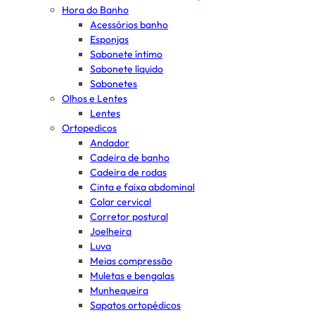
Hora do Banho
Acessórios banho
Esponjas
Sabonete íntimo
Sabonete líquido
Sabonetes
Olhos e Lentes
Lentes
Ortopedicos
Andador
Cadeira de banho
Cadeira de rodas
Cinta e faixa abdominal
Colar cervical
Corretor postural
Joelheira
Luva
Meias compressão
Muletas e bengalas
Munhequeira
Sapatos ortopédicos