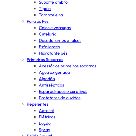
Suporte ombro
Tipoia
Tornozeleira
Para os Pés
Calos e verrugas
Cutelaria
Desodorantes e talcos
Esfoliantes
Hidratante pés
Primeiros Socorros
Acessórios primeiros socorros
Água oxigenada
Algodão
Antissépticos
Esparadrapos e curativos
Protetores de ouvidos
Repelentes
Aerosol
Elétricos
Loção
Spray