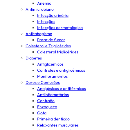
Anemia
Antimicrobiano
Infecção urinária
Infecções
Infecções dermatológica
Antitabagismo
Parar de fumar
Colesterol e Triglicérides
Colesterol triglicérides
Diabetes
Antiglicemicos
Controles e antiglicêmicos
Monitoramentos
Dores e Contusões
Analgésicos e antitérmicos
Antiinflamatórios
Contusão
Enxaqueca
Gota
Primeira dentição
Relaxantes musculares