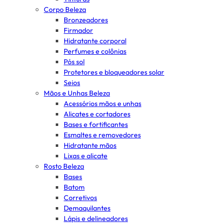
Corpo Beleza
Bronzeadores
Firmador
Hidratante corporal
Perfumes e colônias
Pós sol
Protetores e bloqueadores solar
Seios
Mãos e Unhas Beleza
Acessórios mãos e unhas
Alicates e cortadores
Bases e fortificantes
Esmaltes e removedores
Hidratante mãos
Lixas e alicate
Rosto Beleza
Bases
Batom
Corretivos
Demaquilantes
Lápis e delineadores