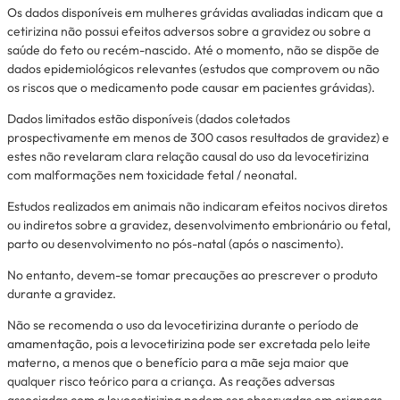
Os dados disponíveis em mulheres grávidas avaliadas indicam que a
cetirizina não possui efeitos adversos sobre a gravidez ou sobre a
saúde do feto ou recém-nascido. Até o momento, não se dispõe de
dados epidemiológicos relevantes (estudos que comprovem ou não
os riscos que o medicamento pode causar em pacientes grávidas).
Dados limitados estão disponíveis (dados coletados
prospectivamente em menos de 300 casos resultados de gravidez) e
estes não revelaram clara relação causal do uso da levocetirizina
com malformações nem toxicidade fetal / neonatal.
Estudos realizados em animais não indicaram efeitos nocivos diretos
ou indiretos sobre a gravidez, desenvolvimento embrionário ou fetal,
parto ou desenvolvimento no pós-natal (após o nascimento).
No entanto, devem-se tomar precauções ao prescrever o produto
durante a gravidez.
Não se recomenda o uso da levocetirizina durante o período de
amamentação, pois a levocetirizina pode ser excretada pelo leite
materno, a menos que o benefício para a mãe seja maior que
qualquer risco teórico para a criança. As reações adversas
associadas com a levocetirizina podem ser observadas em crianças