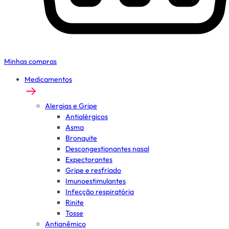
Minhas compras
Medicamentos
Alergias e Gripe
Antialérgicos
Asma
Bronquite
Descongestionantes nasal
Expectorantes
Gripe e resfriado
Imunoestimulantes
Infecção respiratória
Rinite
Tosse
Antianêmico