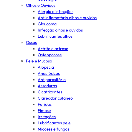
Olhos e Ouvidos
Alergia e infecções
Antiinflamatório olhos e ouvidos
Glaucoma
Infecção olhos e ouvidos
Lubrificantes olhos
Ossos
Artrite e artrose
Osteoporose
Pele e Mucosa
Alopecia
Anestésicos
Antiparasitário
Assaduras
Cicatrizantes
Clareador cutaneo
Feridas
Fimose
Irritações
Lubrificantes pele
Micoses e fungos