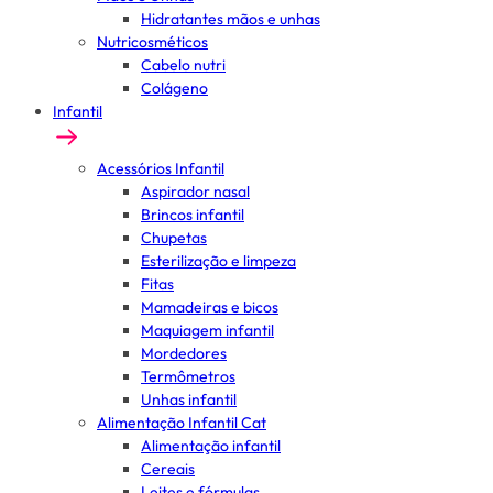
Hidratantes mãos e unhas
Nutricosméticos
Cabelo nutri
Colágeno
Infantil
Acessórios Infantil
Aspirador nasal
Brincos infantil
Chupetas
Esterilização e limpeza
Fitas
Mamadeiras e bicos
Maquiagem infantil
Mordedores
Termômetros
Unhas infantil
Alimentação Infantil Cat
Alimentação infantil
Cereais
Leites e fórmulas