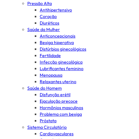
Pressão Alta
Antihipertensivo
Coração
Diuréticos
Saúde da Mulher
Anticoncepcionais
Bexiga hiperativa
Distúrbios ginecológicos
Fertilidade
Infecção ginecológica
Lubrificantes feminino
Menopausa
Relaxantes uterino
Saúde do Homem
Disfunção erétil
Ejaculação precoce
Hormônios masculinos
Problema com bexiga
Próstata
Sistema Circulatório
Cardiovasculares