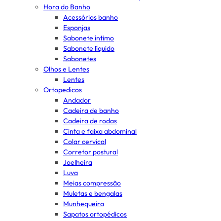
Hora do Banho
Acessórios banho
Esponjas
Sabonete íntimo
Sabonete líquido
Sabonetes
Olhos e Lentes
Lentes
Ortopedicos
Andador
Cadeira de banho
Cadeira de rodas
Cinta e faixa abdominal
Colar cervical
Corretor postural
Joelheira
Luva
Meias compressão
Muletas e bengalas
Munhequeira
Sapatos ortopédicos