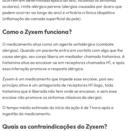
ocorrem em determinada época do ano, incluindo os sintomas
oculares), rinite alérgica perene (alergias causadas por ácaro que
podem ocorrer ao longo do ano) e urticária crônica idiopática
(inflamação da camada superficial da pele).
Como o Zyxem funciona?
O medicamento atua como um agente antialérgico (combate
alergias). Quando um paciente entra em contato com algo que lhe
causa alergia, seu corpo libera um mediador chamado histamina. A
histamina atua ao encaixar-se em receptores chamados H1, e após
essa interação promove a resposta alérgica.
Zyxem é um medicamento que impede esse encaixe, pois seu
princípio ativo é um antagonista de receptores H1 (logo, toda
histamina que é liberada não tem onde se encaixar, e sem esse
encaixe não promove os sintomas clássicos da alergia).
O tempo médio estimado do início da ação é de 1 hora após a
ingestão do medicamento.
Quais as contraindicações do Zyxem?