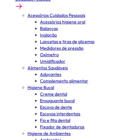
Acessórios Cuidados Pessoais
Acessórios higiene oral
Balanças
Inalação
Lancetas e tiras de glicemia
Medidores de pressão
Oxímetro
Umidificador
Alimentos Saudáveis
Adoçantes
Complemento alimentar
Higiene Bucal
Creme dental
Enxaguante bucal
Escova de dente
Escovas interdentais
Fio e fita dental
Fixador de dentaduras
Higiene de Ambientes