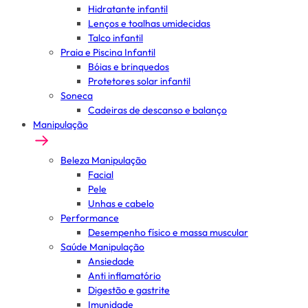
Hidratante infantil
Lenços e toalhas umidecidas
Talco infantil
Praia e Piscina Infantil
Bóias e brinquedos
Protetores solar infantil
Soneca
Cadeiras de descanso e balanço
Manipulação
Beleza Manipulação
Facial
Pele
Unhas e cabelo
Performance
Desempenho físico e massa muscular
Saúde Manipulação
Ansiedade
Anti inflamatório
Digestão e gastrite
Imunidade