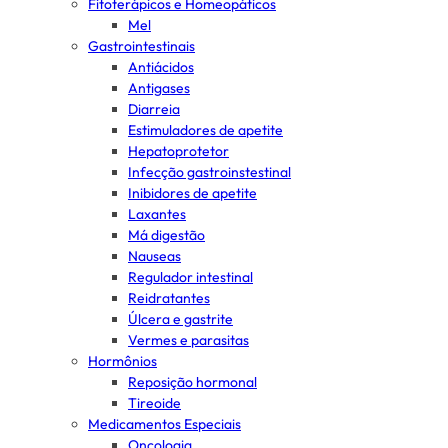
Fitoterápicos e Homeopáticos
Mel
Gastrointestinais
Antiácidos
Antigases
Diarreia
Estimuladores de apetite
Hepatoprotetor
Infecção gastroinstestinal
Inibidores de apetite
Laxantes
Má digestão
Nauseas
Regulador intestinal
Reidratantes
Úlcera e gastrite
Vermes e parasitas
Hormônios
Reposição hormonal
Tireoide
Medicamentos Especiais
Oncologia