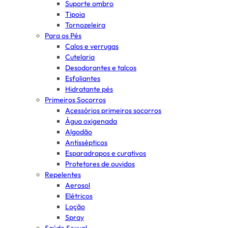
Suporte ombro
Tipoia
Tornozeleira
Para os Pés
Calos e verrugas
Cutelaria
Desodorantes e talcos
Esfoliantes
Hidratante pés
Primeiros Socorros
Acessórios primeiros socorros
Água oxigenada
Algodão
Antissépticos
Esparadrapos e curativos
Protetores de ouvidos
Repelentes
Aerosol
Elétricos
Loção
Spray