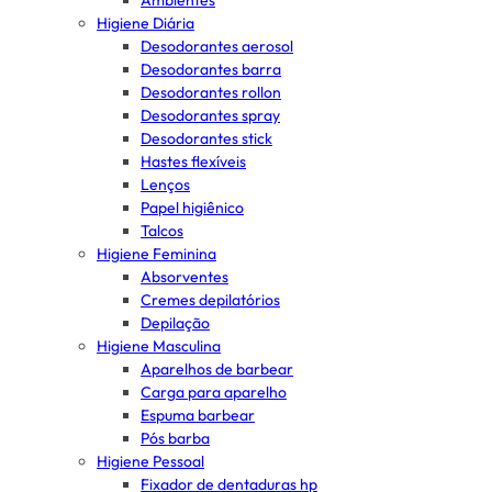
Ambientes
Higiene Diária
Desodorantes aerosol
Desodorantes barra
Desodorantes rollon
Desodorantes spray
Desodorantes stick
Hastes flexíveis
Lenços
Papel higiênico
Talcos
Higiene Feminina
Absorventes
Cremes depilatórios
Depilação
Higiene Masculina
Aparelhos de barbear
Carga para aparelho
Espuma barbear
Pós barba
Higiene Pessoal
Fixador de dentaduras hp