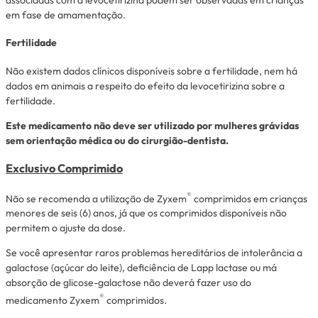
em fase de amamentação.
Fertilidade
Não existem dados clínicos disponíveis sobre a fertilidade, nem há
dados em animais a respeito do efeito da levocetirizina sobre a
fertilidade.
Este medicamento não deve ser utilizado por mulheres grávidas
sem orientação médica ou do cirurgião-dentista.
Exclusivo
Comprimido
®
Não se recomenda a utilização de Zyxem
comprimidos em crianças
menores de seis (6) anos, já que os comprimidos disponíveis não
permitem o ajuste da dose.
Se você apresentar raros problemas hereditários de intolerância a
galactose (açúcar do leite), deficiência de Lapp lactase ou má
absorção de glicose-galactose não deverá fazer uso do
®
medicamento Zyxem
comprimidos.