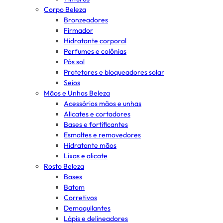
Corpo Beleza
Bronzeadores
Firmador
Hidratante corporal
Perfumes e colônias
Pós sol
Protetores e bloqueadores solar
Seios
Mãos e Unhas Beleza
Acessórios mãos e unhas
Alicates e cortadores
Bases e fortificantes
Esmaltes e removedores
Hidratante mãos
Lixas e alicate
Rosto Beleza
Bases
Batom
Corretivos
Demaquilantes
Lápis e delineadores