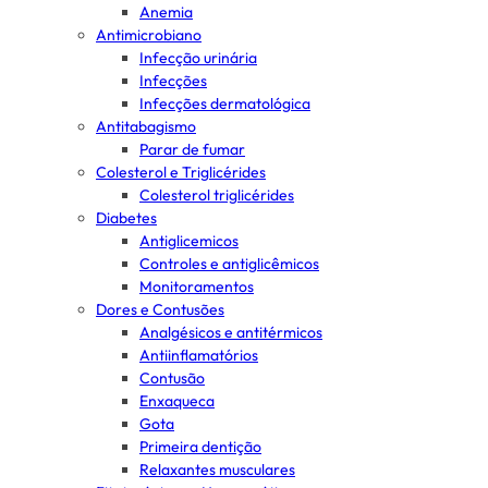
Anemia
Antimicrobiano
Infecção urinária
Infecções
Infecções dermatológica
Antitabagismo
Parar de fumar
Colesterol e Triglicérides
Colesterol triglicérides
Diabetes
Antiglicemicos
Controles e antiglicêmicos
Monitoramentos
Dores e Contusões
Analgésicos e antitérmicos
Antiinflamatórios
Contusão
Enxaqueca
Gota
Primeira dentição
Relaxantes musculares