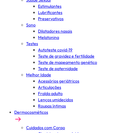
Saúde Sexual
Estimulantes
Lubrificantes
Preservativos
Sono
Dilatadores nasais
Melatonina
Testes
Autoteste covid-19
Teste de gravidez e fertilidade
Teste de mapeamento genético
Teste de paternidade
Melhor Idade
Acessórios geriátricos
Articulações
Fralda adulto
Lenços umidecidos
Roupas íntimas
Dermocosméticos
Cuidados com Corpo