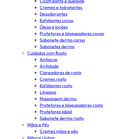
Cicatrizante e queloide
Cremes e hidratantes
Desodorantes
Esfoliantes corpo
Óleos e loções
Protetores e bloqueadores corpo
Sabonete dermo corpo
Sabonetes dermo
Cuidados com Rosto
Antiacne
Antiidade
Clareadores de rosto
Cremes rosto
Esfoliantes rosto
Limpeza
Maquiagem dermo
Protetores e bloqueadores rosto
Protetores labial
Sabonete dermo rosto
Mãos e Pés
Cremes mãos e pés
Mãos e Unhas