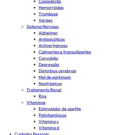
Coagulação
Hemorróidas
Trombose
Varizes
Sistema Nervoso
Alzheimer
Antipsicóticos
Antivertiginoso
Calmantes e tranquilizantes
Convulsão
Depressão
Distúrbios cerebrais
Mal de parkinson
Nootrópicos
Tratamento Renal
Rins
Vitaminas
Estimulador de apetite
Polivitamínicos
Vitamina c
Vitamina d
Cuidados Pessoais