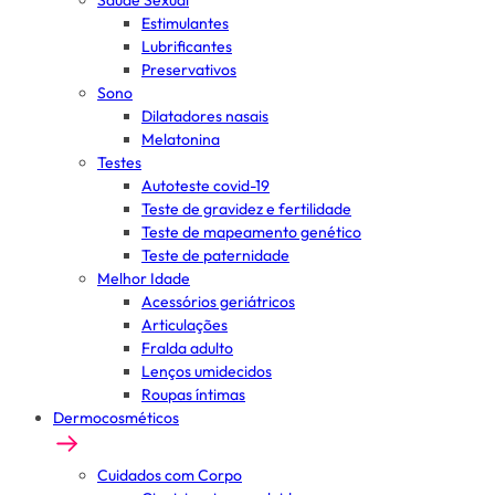
Saúde Sexual
Estimulantes
Lubrificantes
Preservativos
Sono
Dilatadores nasais
Melatonina
Testes
Autoteste covid-19
Teste de gravidez e fertilidade
Teste de mapeamento genético
Teste de paternidade
Melhor Idade
Acessórios geriátricos
Articulações
Fralda adulto
Lenços umidecidos
Roupas íntimas
Dermocosméticos
Cuidados com Corpo