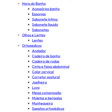
Hora do Banho
Acessórios banho
Esponjas
Sabonete íntimo
Sabonete líquido
Sabonetes
Olhos e Lentes
Lentes
Ortopedicos
Andador
Cadeira de banho
Cadeira de rodas
Cinta e faixa abdominal
Colar cervical
Corretor postural
Joelheira
Luva
Meias compressão
Muletas e bengalas
Munhequeira
Sapatos ortopédicos