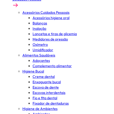
Acessórios Cuidados Pessoais
Acessórios higiene oral
Balanças
Inalação
Lancetas e tiras de glicemia
Medidores de pressão
Oxímetro
Umidificador
Alimentos Saudáveis
Adoçantes
Complemento alimentar
Higiene Bucal
Creme dental
Enxaguante bucal
Escova de dente
Escovas interdentais
Fio e fita dental
Fixador de dentaduras
Higiene de Ambientes