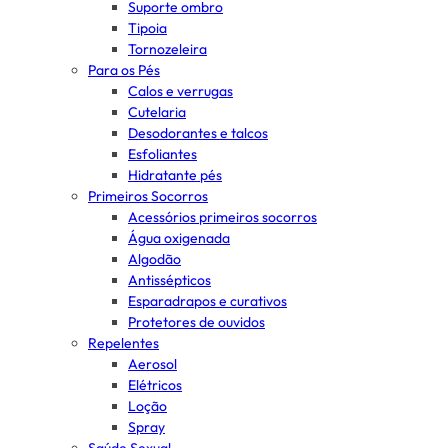
Suporte ombro
Tipoia
Tornozeleira
Para os Pés
Calos e verrugas
Cutelaria
Desodorantes e talcos
Esfoliantes
Hidratante pés
Primeiros Socorros
Acessórios primeiros socorros
Água oxigenada
Algodão
Antissépticos
Esparadrapos e curativos
Protetores de ouvidos
Repelentes
Aerosol
Elétricos
Loção
Spray