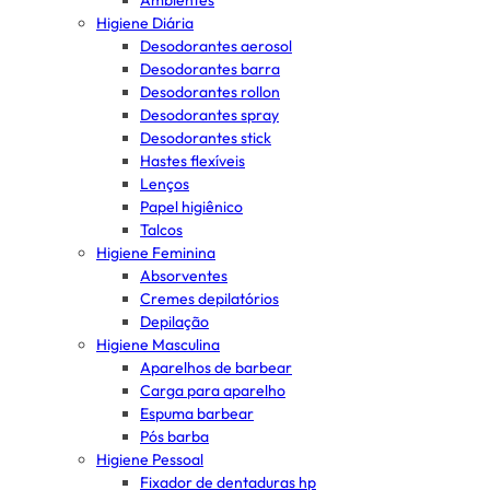
Ambientes
Higiene Diária
Desodorantes aerosol
Desodorantes barra
Desodorantes rollon
Desodorantes spray
Desodorantes stick
Hastes flexíveis
Lenços
Papel higiênico
Talcos
Higiene Feminina
Absorventes
Cremes depilatórios
Depilação
Higiene Masculina
Aparelhos de barbear
Carga para aparelho
Espuma barbear
Pós barba
Higiene Pessoal
Fixador de dentaduras hp