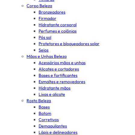
Corpo Beleza
Bronzeadores
Firmador
Hidratante corporal
Perfumes e colônias
Pós sol
Protetores e bloqueadores solar
Seios
Mãos e Unhas Beleza
Acessórios mãos e unhas
Alicates e cortadores
Bases e fortificantes
Esmaltes e removedores
Hidratante mãos
Lixas e alicate
Rosto Beleza
Bases
Batom
Corretivos
Demaquilantes
Lápis e delineadores