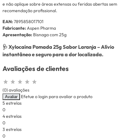
e não aplique sobre áreas extensas ou feridas abertas sem
recomendação profissional.
EAN:
7895858017101
Fabricante:
Aspen Pharma
Apresentação:
Bisnaga com 25g
🩺
Xylocaína Pomada 25g Sabor Laranja – Alívio
instantâneo e seguro para a dor localizada.
Avaliações de clientes
(0) avaliações
Efetue o login para avaliar o produto
Avaliar
5 estrelas
0
4 estrelas
0
3 estrelas
0