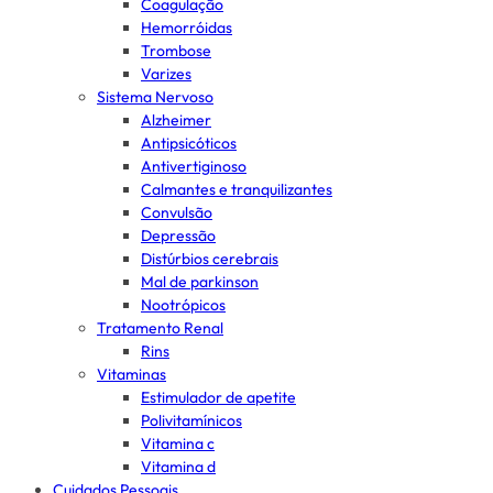
Coagulação
Hemorróidas
Trombose
Varizes
Sistema Nervoso
Alzheimer
Antipsicóticos
Antivertiginoso
Calmantes e tranquilizantes
Convulsão
Depressão
Distúrbios cerebrais
Mal de parkinson
Nootrópicos
Tratamento Renal
Rins
Vitaminas
Estimulador de apetite
Polivitamínicos
Vitamina c
Vitamina d
Cuidados Pessoais