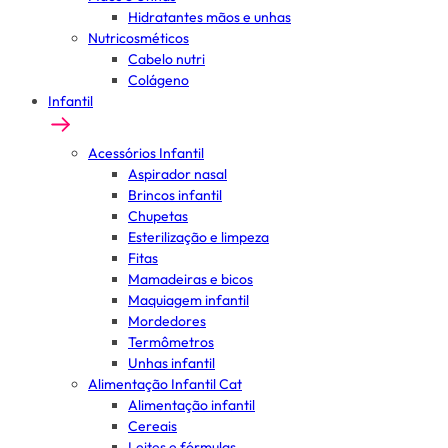
Hidratantes mãos e unhas
Nutricosméticos
Cabelo nutri
Colágeno
Infantil
Acessórios Infantil
Aspirador nasal
Brincos infantil
Chupetas
Esterilização e limpeza
Fitas
Mamadeiras e bicos
Maquiagem infantil
Mordedores
Termômetros
Unhas infantil
Alimentação Infantil Cat
Alimentação infantil
Cereais
Leites e fórmulas