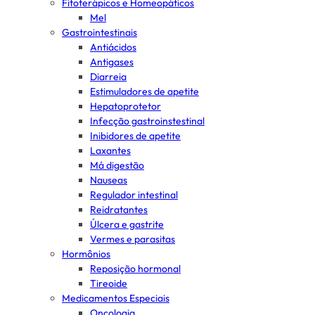
Fitoterápicos e Homeopáticos
Mel
Gastrointestinais
Antiácidos
Antigases
Diarreia
Estimuladores de apetite
Hepatoprotetor
Infecção gastroinstestinal
Inibidores de apetite
Laxantes
Má digestão
Nauseas
Regulador intestinal
Reidratantes
Úlcera e gastrite
Vermes e parasitas
Hormônios
Reposição hormonal
Tireoide
Medicamentos Especiais
Oncologia