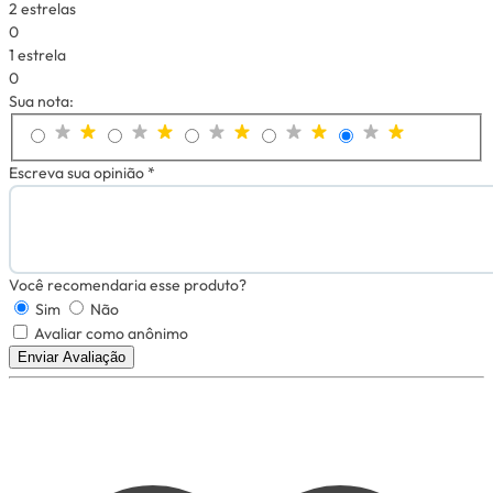
2 estrelas
0
1 estrela
0
Sua nota:
Escreva sua opinião *
Você recomendaria esse produto?
Sim
Não
Avaliar como anônimo
Enviar Avaliação