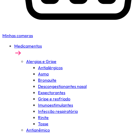
Minhas compras
Medicamentos
Alergias e Gripe
Antialérgicos
Asma
Bronquite
Descongestionantes nasal
Expectorantes
Gripe e resfriado
Imunoestimulantes
Infecção respiratória
Rinite
Tosse
Antianêmico