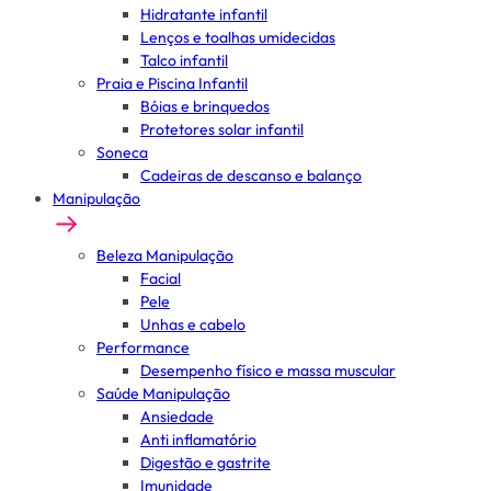
Hidratante infantil
Lenços e toalhas umidecidas
Talco infantil
Praia e Piscina Infantil
Bóias e brinquedos
Protetores solar infantil
Soneca
Cadeiras de descanso e balanço
Manipulação
Beleza Manipulação
Facial
Pele
Unhas e cabelo
Performance
Desempenho físico e massa muscular
Saúde Manipulação
Ansiedade
Anti inflamatório
Digestão e gastrite
Imunidade