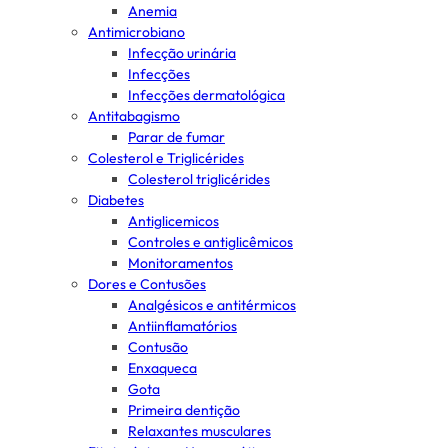
Anemia
Antimicrobiano
Infecção urinária
Infecções
Infecções dermatológica
Antitabagismo
Parar de fumar
Colesterol e Triglicérides
Colesterol triglicérides
Diabetes
Antiglicemicos
Controles e antiglicêmicos
Monitoramentos
Dores e Contusões
Analgésicos e antitérmicos
Antiinflamatórios
Contusão
Enxaqueca
Gota
Primeira dentição
Relaxantes musculares