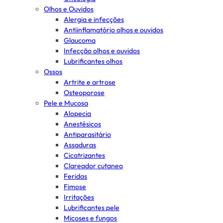
Olhos e Ouvidos
Alergia e infecções
Antiinflamatório olhos e ouvidos
Glaucoma
Infecção olhos e ouvidos
Lubrificantes olhos
Ossos
Artrite e artrose
Osteoporose
Pele e Mucosa
Alopecia
Anestésicos
Antiparasitário
Assaduras
Cicatrizantes
Clareador cutaneo
Feridas
Fimose
Irritações
Lubrificantes pele
Micoses e fungos