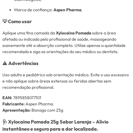
Marca de confiança:
Aspen Pharma
.
💡
Como usar
Aplique uma fina camada da
Xylocaína Pomada
sobre a área
afetada ou indicada pelo profissional de saúde, massageando
suavemente até a absorção completa. Utilize apenas a quantidade
recomendada e siga as orientações do seu médico ou dentista.
⚠️
Advertências
Uso adulto e pediátrico sob orientação médica. Evite o uso excessivo
e não aplique sobre áreas extensas ou feridas abertas sem
recomendação profissional.
EAN:
7895858017101
Fabricante:
Aspen Pharma
Apresentação:
Bisnaga com 25g
🩺
Xylocaína Pomada 25g Sabor Laranja – Alívio
instantâneo e seguro para a dor localizada.