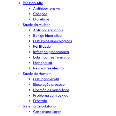
Pressão Alta
Antihipertensivo
Coração
Diuréticos
Saúde da Mulher
Anticoncepcionais
Bexiga hiperativa
Distúrbios ginecológicos
Fertilidade
Infecção ginecológica
Lubrificantes feminino
Menopausa
Relaxantes uterino
Saúde do Homem
Disfunção erétil
Ejaculação precoce
Hormônios masculinos
Problema com bexiga
Próstata
Sistema Circulatório
Cardiovasculares