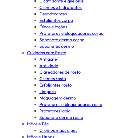
Cicatrizante e queloide
Cremes e hidratantes
Desodorantes
Esfoliantes corpo
Óleos e loções
Protetores e bloqueadores corpo
Sabonete dermo corpo
Sabonetes dermo
Cuidados com Rosto
Antiacne
Antiidade
Clareadores de rosto
Cremes rosto
Esfoliantes rosto
Limpeza
Maquiagem dermo
Protetores e bloqueadores rosto
Protetores labial
Sabonete dermo rosto
Mãos e Pés
Cremes mãos e pés
Mãos e Unhas