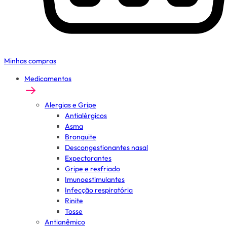
Minhas compras
Medicamentos
Alergias e Gripe
Antialérgicos
Asma
Bronquite
Descongestionantes nasal
Expectorantes
Gripe e resfriado
Imunoestimulantes
Infecção respiratória
Rinite
Tosse
Antianêmico