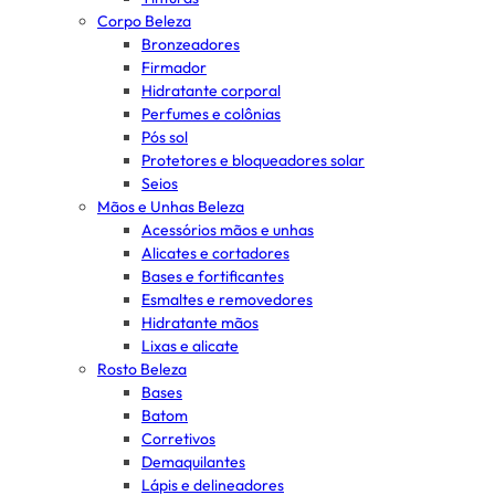
Corpo Beleza
Bronzeadores
Firmador
Hidratante corporal
Perfumes e colônias
Pós sol
Protetores e bloqueadores solar
Seios
Mãos e Unhas Beleza
Acessórios mãos e unhas
Alicates e cortadores
Bases e fortificantes
Esmaltes e removedores
Hidratante mãos
Lixas e alicate
Rosto Beleza
Bases
Batom
Corretivos
Demaquilantes
Lápis e delineadores