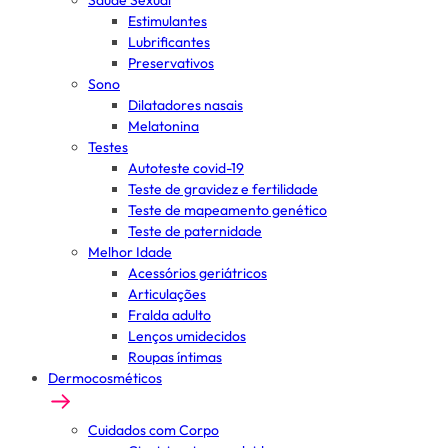
Saúde Sexual
Estimulantes
Lubrificantes
Preservativos
Sono
Dilatadores nasais
Melatonina
Testes
Autoteste covid-19
Teste de gravidez e fertilidade
Teste de mapeamento genético
Teste de paternidade
Melhor Idade
Acessórios geriátricos
Articulações
Fralda adulto
Lenços umidecidos
Roupas íntimas
Dermocosméticos
Cuidados com Corpo