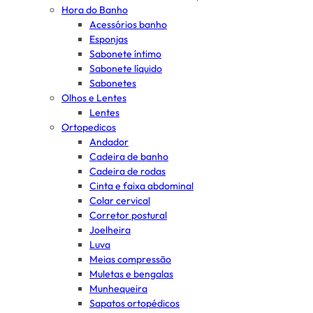
Hora do Banho
Acessórios banho
Esponjas
Sabonete íntimo
Sabonete líquido
Sabonetes
Olhos e Lentes
Lentes
Ortopedicos
Andador
Cadeira de banho
Cadeira de rodas
Cinta e faixa abdominal
Colar cervical
Corretor postural
Joelheira
Luva
Meias compressão
Muletas e bengalas
Munhequeira
Sapatos ortopédicos