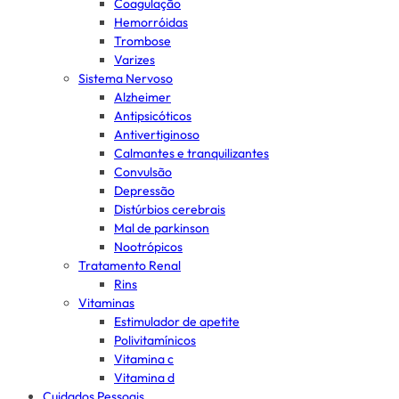
Coagulação
Hemorróidas
Trombose
Varizes
Sistema Nervoso
Alzheimer
Antipsicóticos
Antivertiginoso
Calmantes e tranquilizantes
Convulsão
Depressão
Distúrbios cerebrais
Mal de parkinson
Nootrópicos
Tratamento Renal
Rins
Vitaminas
Estimulador de apetite
Polivitamínicos
Vitamina c
Vitamina d
Cuidados Pessoais