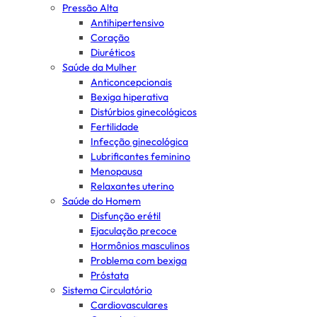
Pressão Alta
Antihipertensivo
Coração
Diuréticos
Saúde da Mulher
Anticoncepcionais
Bexiga hiperativa
Distúrbios ginecológicos
Fertilidade
Infecção ginecológica
Lubrificantes feminino
Menopausa
Relaxantes uterino
Saúde do Homem
Disfunção erétil
Ejaculação precoce
Hormônios masculinos
Problema com bexiga
Próstata
Sistema Circulatório
Cardiovasculares