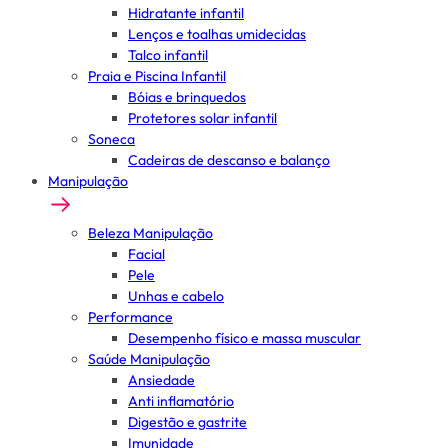
Hidratante infantil
Lenços e toalhas umidecidas
Talco infantil
Praia e Piscina Infantil
Bóias e brinquedos
Protetores solar infantil
Soneca
Cadeiras de descanso e balanço
Manipulação
Beleza Manipulação
Facial
Pele
Unhas e cabelo
Performance
Desempenho físico e massa muscular
Saúde Manipulação
Ansiedade
Anti inflamatório
Digestão e gastrite
Imunidade