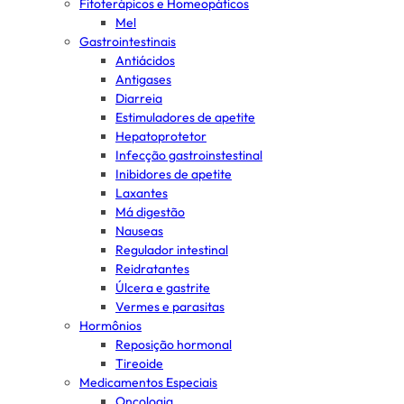
Fitoterápicos e Homeopáticos
Mel
Gastrointestinais
Antiácidos
Antigases
Diarreia
Estimuladores de apetite
Hepatoprotetor
Infecção gastroinstestinal
Inibidores de apetite
Laxantes
Má digestão
Nauseas
Regulador intestinal
Reidratantes
Úlcera e gastrite
Vermes e parasitas
Hormônios
Reposição hormonal
Tireoide
Medicamentos Especiais
Oncologia