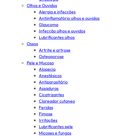
Olhos e Ouvidos
Alergia e infecções
Antiinflamatório olhos e ouvidos
Glaucoma
Infecção olhos e ouvidos
Lubrificantes olhos
Ossos
Artrite e artrose
Osteoporose
Pele e Mucosa
Alopecia
Anestésicos
Antiparasitário
Assaduras
Cicatrizantes
Clareador cutaneo
Feridas
Fimose
Irritações
Lubrificantes pele
Micoses e fungos