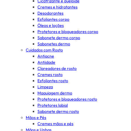
Cicatrizante e queloide
Cremes e hidratantes
Desodorantes
Esfoliantes corpo
Óleos e loções
Protetores e bloqueadores corpo
Sabonete dermo corpo
Sabonetes dermo
Cuidados com Rosto
Antiacne
Antiidade
Clareadores de rosto
Cremes rosto
Esfoliantes rosto
Limpeza
Maquiagem dermo
Protetores e bloqueadores rosto
Protetores labial
Sabonete dermo rosto
Mãos e Pés
Cremes mãos e pés
Mãos e Unhas