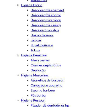
Ambientes
Higiene Diária
Desodorantes aerosol
Desodorantes barra
Desodorantes rollon
Desodorantes spray
Desodorantes stick
Hastes flexíveis
Lenços
Papel higiênico
Talcos
Higiene Feminina
Absorventes
Cremes depilatórios
Depilação
Higiene Masculina
Aparelhos de barbear
Carga para aparelho
Espuma barbear
Pós barba
Higiene Pessoal
Fixador de dentaduras hp