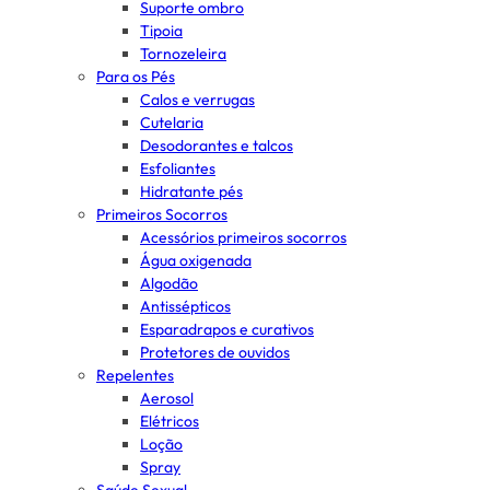
Suporte ombro
Tipoia
Tornozeleira
Para os Pés
Calos e verrugas
Cutelaria
Desodorantes e talcos
Esfoliantes
Hidratante pés
Primeiros Socorros
Acessórios primeiros socorros
Água oxigenada
Algodão
Antissépticos
Esparadrapos e curativos
Protetores de ouvidos
Repelentes
Aerosol
Elétricos
Loção
Spray