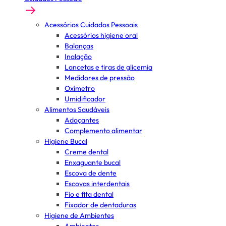
Acessórios Cuidados Pessoais
Acessórios higiene oral
Balanças
Inalação
Lancetas e tiras de glicemia
Medidores de pressão
Oxímetro
Umidificador
Alimentos Saudáveis
Adoçantes
Complemento alimentar
Higiene Bucal
Creme dental
Enxaguante bucal
Escova de dente
Escovas interdentais
Fio e fita dental
Fixador de dentaduras
Higiene de Ambientes