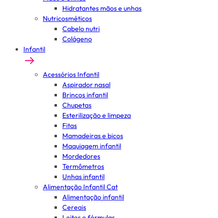
Hidratantes mãos e unhas
Nutricosméticos
Cabelo nutri
Colágeno
Infantil
Acessórios Infantil
Aspirador nasal
Brincos infantil
Chupetas
Esterilização e limpeza
Fitas
Mamadeiras e bicos
Maquiagem infantil
Mordedores
Termômetros
Unhas infantil
Alimentação Infantil Cat
Alimentação infantil
Cereais
Leites e fórmulas