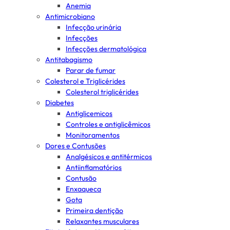
Anemia
Antimicrobiano
Infecção urinária
Infecções
Infecções dermatológica
Antitabagismo
Parar de fumar
Colesterol e Triglicérides
Colesterol triglicérides
Diabetes
Antiglicemicos
Controles e antiglicêmicos
Monitoramentos
Dores e Contusões
Analgésicos e antitérmicos
Antiinflamatórios
Contusão
Enxaqueca
Gota
Primeira dentição
Relaxantes musculares