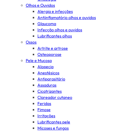
Olhos e Ouvidos
Alergia e infecções
Antiinflamatório olhos e ouvidos
Glaucoma
Infecção olhos e ouvidos
Lubrificantes olhos
Ossos
Artrite e artrose
Osteoporose
Pele e Mucosa
Alopecia
Anestésicos
Antiparasitário
Assaduras
Cicatrizantes
Clareador cutaneo
Feridas
Fimose
Irritações
Lubrificantes pele
Micoses e fungos