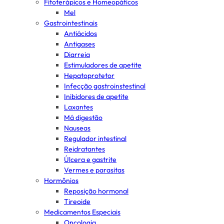
Fitoterápicos e Homeopáticos
Mel
Gastrointestinais
Antiácidos
Antigases
Diarreia
Estimuladores de apetite
Hepatoprotetor
Infecção gastroinstestinal
Inibidores de apetite
Laxantes
Má digestão
Nauseas
Regulador intestinal
Reidratantes
Úlcera e gastrite
Vermes e parasitas
Hormônios
Reposição hormonal
Tireoide
Medicamentos Especiais
Oncologia