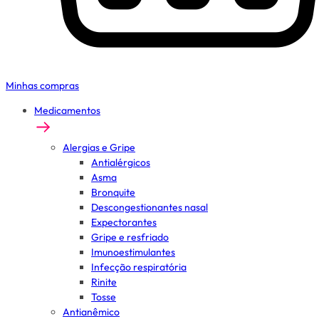
Minhas compras
Medicamentos
Alergias e Gripe
Antialérgicos
Asma
Bronquite
Descongestionantes nasal
Expectorantes
Gripe e resfriado
Imunoestimulantes
Infecção respiratória
Rinite
Tosse
Antianêmico