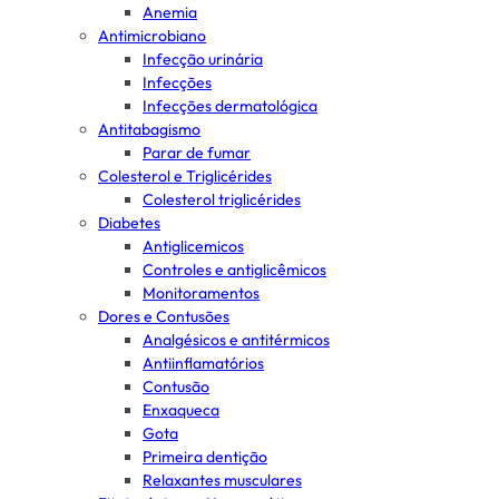
Anemia
Antimicrobiano
Infecção urinária
Infecções
Infecções dermatológica
Antitabagismo
Parar de fumar
Colesterol e Triglicérides
Colesterol triglicérides
Diabetes
Antiglicemicos
Controles e antiglicêmicos
Monitoramentos
Dores e Contusões
Analgésicos e antitérmicos
Antiinflamatórios
Contusão
Enxaqueca
Gota
Primeira dentição
Relaxantes musculares