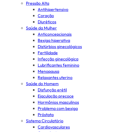
Pressão Alta
Antihipertensivo
Coração
Diuréticos
Saúde da Mulher
Anticoncepcionais
Bexiga hiperativa
Distúrbios ginecológicos
Fertilidade
Infecção ginecológica
Lubrificantes feminino
Menopausa
Relaxantes uterino
Saúde do Homem
Disfunção erétil
Ejaculação precoce
Hormônios masculinos
Problema com bexiga
Próstata
Sistema Circulatório
Cardiovasculares