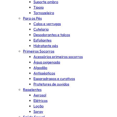
Suporte ombro
Tipoia
Tornozeleira
Para os Pés
Calos e verrugas
Cutelaria
Desodorantes e talcos
Esfoliantes
Hidratante pés
Primeiros Socorros
Acessórios primeiros socorros
Água oxigenada
Algodão
Antissépticos
Esparadrapos e curativos
Protetores de ouvidos
Repelentes
Aerosol
Elétricos
Loção
Spray