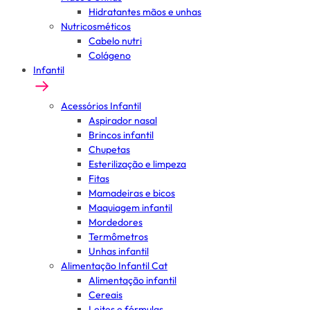
Hidratantes mãos e unhas
Nutricosméticos
Cabelo nutri
Colágeno
Infantil
Acessórios Infantil
Aspirador nasal
Brincos infantil
Chupetas
Esterilização e limpeza
Fitas
Mamadeiras e bicos
Maquiagem infantil
Mordedores
Termômetros
Unhas infantil
Alimentação Infantil Cat
Alimentação infantil
Cereais
Leites e fórmulas