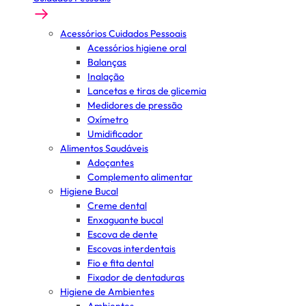
Acessórios Cuidados Pessoais
Acessórios higiene oral
Balanças
Inalação
Lancetas e tiras de glicemia
Medidores de pressão
Oxímetro
Umidificador
Alimentos Saudáveis
Adoçantes
Complemento alimentar
Higiene Bucal
Creme dental
Enxaguante bucal
Escova de dente
Escovas interdentais
Fio e fita dental
Fixador de dentaduras
Higiene de Ambientes