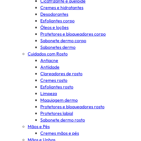
Cicatrizante e queloide
Cremes e hidratantes
Desodorantes
Esfoliantes corpo
Óleos e loções
Protetores e bloqueadores corpo
Sabonete dermo corpo
Sabonetes dermo
Cuidados com Rosto
Antiacne
Antiidade
Clareadores de rosto
Cremes rosto
Esfoliantes rosto
Limpeza
Maquiagem dermo
Protetores e bloqueadores rosto
Protetores labial
Sabonete dermo rosto
Mãos e Pés
Cremes mãos e pés
Mãos e Unhas