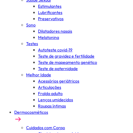
Saúde Sexual
Estimulantes
Lubrificantes
Preservativos
Sono
Dilatadores nasais
Melatonina
Testes
Autoteste covid-19
Teste de gravidez e fertilidade
Teste de mapeamento genético
Teste de paternidade
Melhor Idade
Acessórios geriátricos
Articulações
Fralda adulto
Lenços umidecidos
Roupas íntimas
Dermocosméticos
Cuidados com Corpo