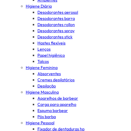
Ambientes
Higiene Diária
Desodorantes aerosol
Desodorantes barra
Desodorantes rollon
Desodorantes spray
Desodorantes stick
Hastes flexíveis
Lenços
Papel higiênico
Talcos
Higiene Feminina
Absorventes
Cremes depilatórios
Depilação
Higiene Masculina
Aparelhos de barbear
Carga para aparelho
Espuma barbear
Pós barba
Higiene Pessoal
Fixador de dentaduras hp