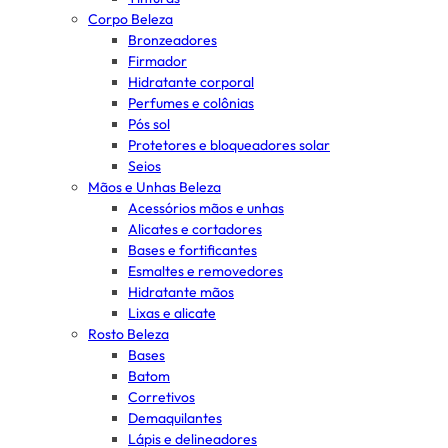
Corpo Beleza
Bronzeadores
Firmador
Hidratante corporal
Perfumes e colônias
Pós sol
Protetores e bloqueadores solar
Seios
Mãos e Unhas Beleza
Acessórios mãos e unhas
Alicates e cortadores
Bases e fortificantes
Esmaltes e removedores
Hidratante mãos
Lixas e alicate
Rosto Beleza
Bases
Batom
Corretivos
Demaquilantes
Lápis e delineadores