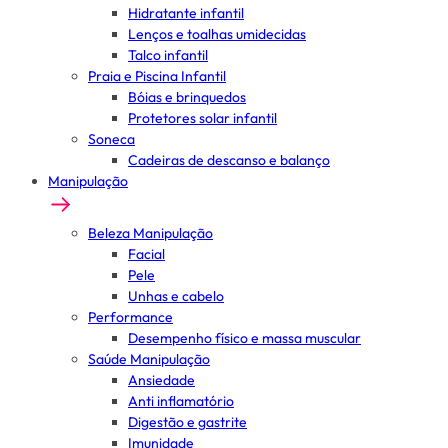
Hidratante infantil
Lenços e toalhas umidecidas
Talco infantil
Praia e Piscina Infantil
Bóias e brinquedos
Protetores solar infantil
Soneca
Cadeiras de descanso e balanço
Manipulação
Beleza Manipulação
Facial
Pele
Unhas e cabelo
Performance
Desempenho físico e massa muscular
Saúde Manipulação
Ansiedade
Anti inflamatório
Digestão e gastrite
Imunidade