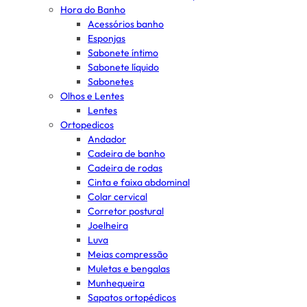
Hora do Banho
Acessórios banho
Esponjas
Sabonete íntimo
Sabonete líquido
Sabonetes
Olhos e Lentes
Lentes
Ortopedicos
Andador
Cadeira de banho
Cadeira de rodas
Cinta e faixa abdominal
Colar cervical
Corretor postural
Joelheira
Luva
Meias compressão
Muletas e bengalas
Munhequeira
Sapatos ortopédicos