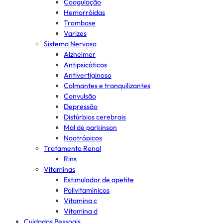
Coagulação
Hemorróidas
Trombose
Varizes
Sistema Nervoso
Alzheimer
Antipsicóticos
Antivertiginoso
Calmantes e tranquilizantes
Convulsão
Depressão
Distúrbios cerebrais
Mal de parkinson
Nootrópicos
Tratamento Renal
Rins
Vitaminas
Estimulador de apetite
Polivitamínicos
Vitamina c
Vitamina d
Cuidados Pessoais