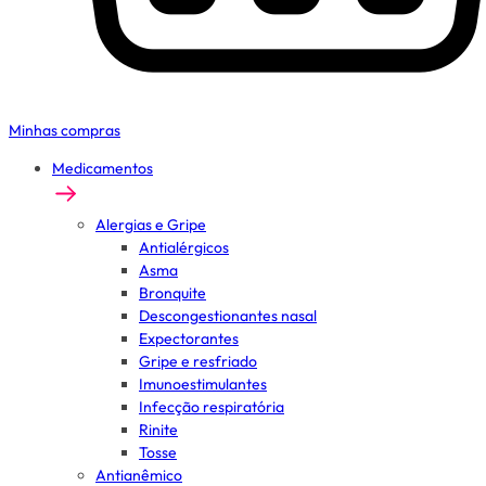
Minhas compras
Medicamentos
Alergias e Gripe
Antialérgicos
Asma
Bronquite
Descongestionantes nasal
Expectorantes
Gripe e resfriado
Imunoestimulantes
Infecção respiratória
Rinite
Tosse
Antianêmico