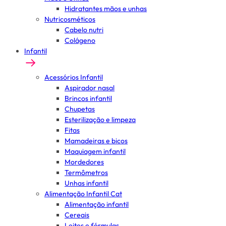
Hidratantes mãos e unhas
Nutricosméticos
Cabelo nutri
Colágeno
Infantil
Acessórios Infantil
Aspirador nasal
Brincos infantil
Chupetas
Esterilização e limpeza
Fitas
Mamadeiras e bicos
Maquiagem infantil
Mordedores
Termômetros
Unhas infantil
Alimentação Infantil Cat
Alimentação infantil
Cereais
Leites e fórmulas