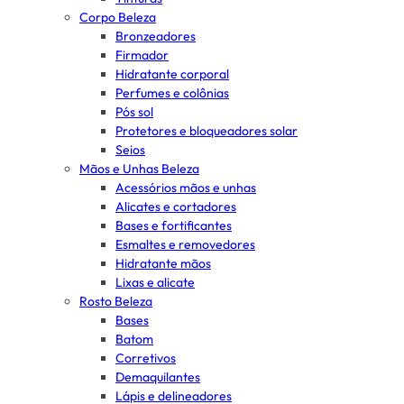
Corpo Beleza
Bronzeadores
Firmador
Hidratante corporal
Perfumes e colônias
Pós sol
Protetores e bloqueadores solar
Seios
Mãos e Unhas Beleza
Acessórios mãos e unhas
Alicates e cortadores
Bases e fortificantes
Esmaltes e removedores
Hidratante mãos
Lixas e alicate
Rosto Beleza
Bases
Batom
Corretivos
Demaquilantes
Lápis e delineadores