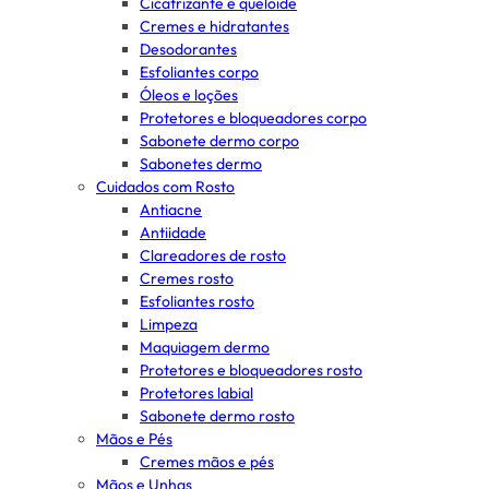
Cicatrizante e queloide
Cremes e hidratantes
Desodorantes
Esfoliantes corpo
Óleos e loções
Protetores e bloqueadores corpo
Sabonete dermo corpo
Sabonetes dermo
Cuidados com Rosto
Antiacne
Antiidade
Clareadores de rosto
Cremes rosto
Esfoliantes rosto
Limpeza
Maquiagem dermo
Protetores e bloqueadores rosto
Protetores labial
Sabonete dermo rosto
Mãos e Pés
Cremes mãos e pés
Mãos e Unhas