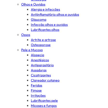
Olhos e Ouvidos
Alergia e infecções
Antiinflamatório olhos e ouvidos
Glaucoma
Infecção olhos e ouvidos
Lubrificantes olhos
Ossos
Artrite e artrose
Osteoporose
Pele e Mucosa
Alopecia
Anestésicos
Antiparasitário
Assaduras
Cicatrizantes
Clareador cutaneo
Feridas
Fimose
Irritações
Lubrificantes pele
Micoses e fungos