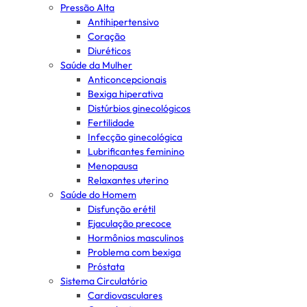
Pressão Alta
Antihipertensivo
Coração
Diuréticos
Saúde da Mulher
Anticoncepcionais
Bexiga hiperativa
Distúrbios ginecológicos
Fertilidade
Infecção ginecológica
Lubrificantes feminino
Menopausa
Relaxantes uterino
Saúde do Homem
Disfunção erétil
Ejaculação precoce
Hormônios masculinos
Problema com bexiga
Próstata
Sistema Circulatório
Cardiovasculares