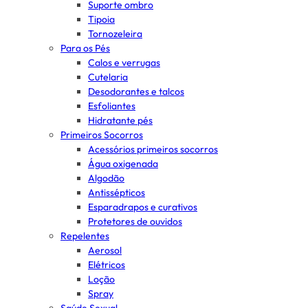
Suporte ombro
Tipoia
Tornozeleira
Para os Pés
Calos e verrugas
Cutelaria
Desodorantes e talcos
Esfoliantes
Hidratante pés
Primeiros Socorros
Acessórios primeiros socorros
Água oxigenada
Algodão
Antissépticos
Esparadrapos e curativos
Protetores de ouvidos
Repelentes
Aerosol
Elétricos
Loção
Spray