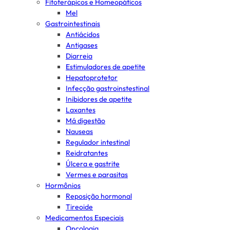
Fitoterápicos e Homeopáticos
Mel
Gastrointestinais
Antiácidos
Antigases
Diarreia
Estimuladores de apetite
Hepatoprotetor
Infecção gastroinstestinal
Inibidores de apetite
Laxantes
Má digestão
Nauseas
Regulador intestinal
Reidratantes
Úlcera e gastrite
Vermes e parasitas
Hormônios
Reposição hormonal
Tireoide
Medicamentos Especiais
Oncologia