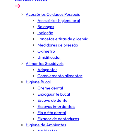
Acessórios Cuidados Pessoais
Acessórios higiene oral
Balanças
Inalação
Lancetas e tiras de glicemia
Medidores de pressão
Oxímetro
Umidificador
Alimentos Saudáveis
Adoçantes
Complemento alimentar
Higiene Bucal
Creme dental
Enxaguante bucal
Escova de dente
Escovas interdentais
Fio e fita dental
Fixador de dentaduras
Higiene de Ambientes