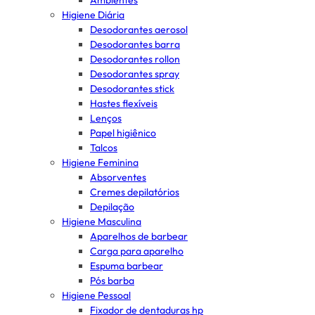
Ambientes
Higiene Diária
Desodorantes aerosol
Desodorantes barra
Desodorantes rollon
Desodorantes spray
Desodorantes stick
Hastes flexíveis
Lenços
Papel higiênico
Talcos
Higiene Feminina
Absorventes
Cremes depilatórios
Depilação
Higiene Masculina
Aparelhos de barbear
Carga para aparelho
Espuma barbear
Pós barba
Higiene Pessoal
Fixador de dentaduras hp