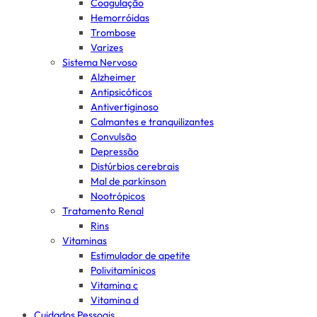
Coagulação
Hemorróidas
Trombose
Varizes
Sistema Nervoso
Alzheimer
Antipsicóticos
Antivertiginoso
Calmantes e tranquilizantes
Convulsão
Depressão
Distúrbios cerebrais
Mal de parkinson
Nootrópicos
Tratamento Renal
Rins
Vitaminas
Estimulador de apetite
Polivitamínicos
Vitamina c
Vitamina d
Cuidados Pessoais