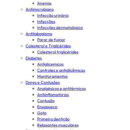
Anemia
Antimicrobiano
Infecção urinária
Infecções
Infecções dermatológica
Antitabagismo
Parar de fumar
Colesterol e Triglicérides
Colesterol triglicérides
Diabetes
Antiglicemicos
Controles e antiglicêmicos
Monitoramentos
Dores e Contusões
Analgésicos e antitérmicos
Antiinflamatórios
Contusão
Enxaqueca
Gota
Primeira dentição
Relaxantes musculares