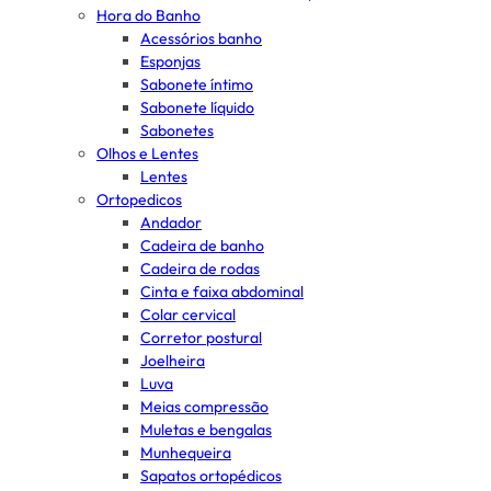
Hora do Banho
Acessórios banho
Esponjas
Sabonete íntimo
Sabonete líquido
Sabonetes
Olhos e Lentes
Lentes
Ortopedicos
Andador
Cadeira de banho
Cadeira de rodas
Cinta e faixa abdominal
Colar cervical
Corretor postural
Joelheira
Luva
Meias compressão
Muletas e bengalas
Munhequeira
Sapatos ortopédicos