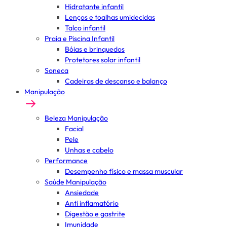
Hidratante infantil
Lenços e toalhas umidecidas
Talco infantil
Praia e Piscina Infantil
Bóias e brinquedos
Protetores solar infantil
Soneca
Cadeiras de descanso e balanço
Manipulação
Beleza Manipulação
Facial
Pele
Unhas e cabelo
Performance
Desempenho físico e massa muscular
Saúde Manipulação
Ansiedade
Anti inflamatório
Digestão e gastrite
Imunidade