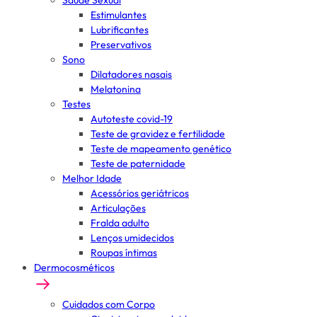
Saúde Sexual
Estimulantes
Lubrificantes
Preservativos
Sono
Dilatadores nasais
Melatonina
Testes
Autoteste covid-19
Teste de gravidez e fertilidade
Teste de mapeamento genético
Teste de paternidade
Melhor Idade
Acessórios geriátricos
Articulações
Fralda adulto
Lenços umidecidos
Roupas íntimas
Dermocosméticos
Cuidados com Corpo