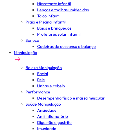
Hidratante infantil
Lenços e toalhas umidecidas
Talco infantil
Praia e Piscina Infantil
Bóias e brinquedos
Protetores solar infantil
Soneca
Cadeiras de descanso e balanço
Manipulação
Beleza Manipulação
Facial
Pele
Unhas e cabelo
Performance
Desempenho físico e massa muscular
Saúde Manipulação
Ansiedade
Anti inflamatório
Digestão e gastrite
Imunidade