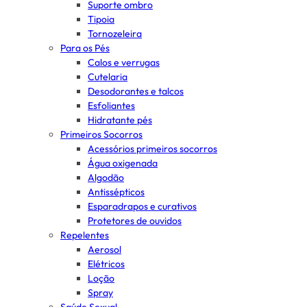
Suporte ombro
Tipoia
Tornozeleira
Para os Pés
Calos e verrugas
Cutelaria
Desodorantes e talcos
Esfoliantes
Hidratante pés
Primeiros Socorros
Acessórios primeiros socorros
Água oxigenada
Algodão
Antissépticos
Esparadrapos e curativos
Protetores de ouvidos
Repelentes
Aerosol
Elétricos
Loção
Spray