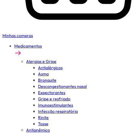
Minhas compras
Medicamentos
Alergias e Gripe
Antialérgicos
Asma
Bronquite
Descongestionantes nasal
Expectorantes
Gripe e resfriado
Imunoestimulantes
Infecção respiratória
Rinite
Tosse
Antianêmico