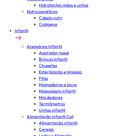
Hidratantes mãos e unhas
Nutricosméticos
Cabelo nutri
Colágeno
Infantil
Acessórios Infantil
Aspirador nasal
Brincos infantil
Chupetas
Esterilização e limpeza
Fitas
Mamadeiras e bicos
Maquiagem infantil
Mordedores
Termômetros
Unhas infantil
Alimentação Infantil Cat
Alimentação infantil
Cereais
Leites e fórmulas