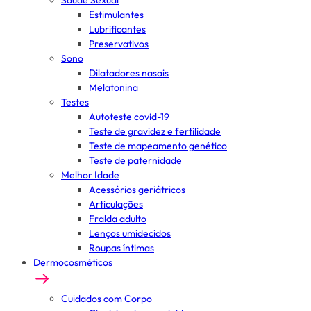
Saúde Sexual
Estimulantes
Lubrificantes
Preservativos
Sono
Dilatadores nasais
Melatonina
Testes
Autoteste covid-19
Teste de gravidez e fertilidade
Teste de mapeamento genético
Teste de paternidade
Melhor Idade
Acessórios geriátricos
Articulações
Fralda adulto
Lenços umidecidos
Roupas íntimas
Dermocosméticos
Cuidados com Corpo