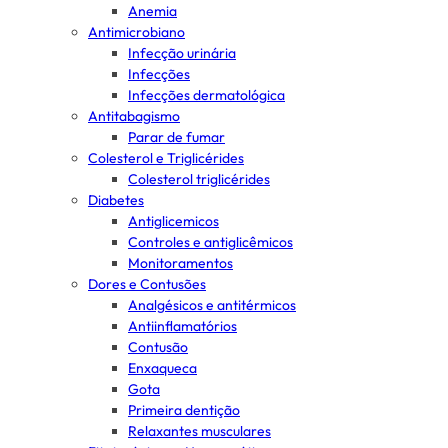
Anemia
Antimicrobiano
Infecção urinária
Infecções
Infecções dermatológica
Antitabagismo
Parar de fumar
Colesterol e Triglicérides
Colesterol triglicérides
Diabetes
Antiglicemicos
Controles e antiglicêmicos
Monitoramentos
Dores e Contusões
Analgésicos e antitérmicos
Antiinflamatórios
Contusão
Enxaqueca
Gota
Primeira dentição
Relaxantes musculares