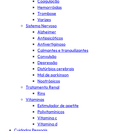
Coagulação
Hemorróidas
Trombose
Varizes
Sistema Nervoso
Alzheimer
Antipsicóticos
Antivertiginoso
Calmantes e tranquilizantes
Convulsão
Depressão
Distúrbios cerebrais
Mal de parkinson
Nootrópicos
Tratamento Renal
Rins
Vitaminas
Estimulador de apetite
Polivitamínicos
Vitamina c
Vitamina d
Cuidados Pessoais