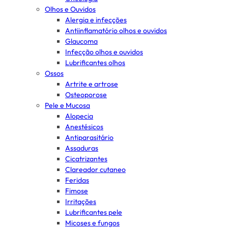
Olhos e Ouvidos
Alergia e infecções
Antiinflamatório olhos e ouvidos
Glaucoma
Infecção olhos e ouvidos
Lubrificantes olhos
Ossos
Artrite e artrose
Osteoporose
Pele e Mucosa
Alopecia
Anestésicos
Antiparasitário
Assaduras
Cicatrizantes
Clareador cutaneo
Feridas
Fimose
Irritações
Lubrificantes pele
Micoses e fungos