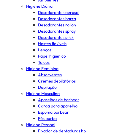
Ambientes
Higiene Diária
Desodorantes aerosol
Desodorantes barra
Desodorantes rollon
Desodorantes spray
Desodorantes stick
Hastes flexíveis
Lenços
Papel higiênico
Talcos
Higiene Feminina
Absorventes
Cremes depilatórios
Depilação
Higiene Masculina
Aparelhos de barbear
Carga para aparelho
Espuma barbear
Pós barba
Higiene Pessoal
Fixador de dentaduras hp