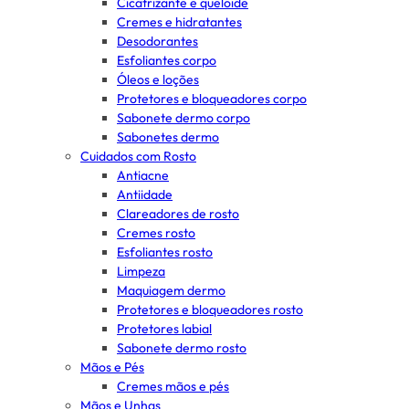
Cicatrizante e queloide
Cremes e hidratantes
Desodorantes
Esfoliantes corpo
Óleos e loções
Protetores e bloqueadores corpo
Sabonete dermo corpo
Sabonetes dermo
Cuidados com Rosto
Antiacne
Antiidade
Clareadores de rosto
Cremes rosto
Esfoliantes rosto
Limpeza
Maquiagem dermo
Protetores e bloqueadores rosto
Protetores labial
Sabonete dermo rosto
Mãos e Pés
Cremes mãos e pés
Mãos e Unhas