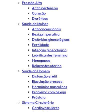
Pressão Alta
Antihipertensivo
Coração
Diuréticos
Saúde da Mulher
Anticoncepcionais
Bexiga hiperativa
Distúrbios ginecológicos
Fertilidade
Infecção ginecológica
Lubrificantes feminino
Menopausa
Relaxantes uterino
Saúde do Homem
Disfunção erétil
Ejaculação precoce
Hormônios masculinos
Problema com bexiga
Próstata
Sistema Circulatório
Cardiovasculares