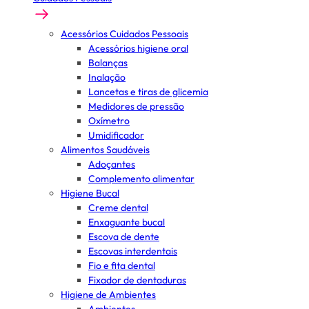
Acessórios Cuidados Pessoais
Acessórios higiene oral
Balanças
Inalação
Lancetas e tiras de glicemia
Medidores de pressão
Oxímetro
Umidificador
Alimentos Saudáveis
Adoçantes
Complemento alimentar
Higiene Bucal
Creme dental
Enxaguante bucal
Escova de dente
Escovas interdentais
Fio e fita dental
Fixador de dentaduras
Higiene de Ambientes