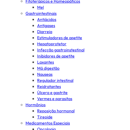
Fitoterápicos e Homeopáticos
Mel
Gastrointestinais
Antiácidos
Antigases
Diarreia
Estimuladores de apetite
Hepatoprotetor
Infecção gastroinstestinal
Inibidores de apetite
Laxantes
Má digestão
Nauseas
Regulador intestinal
Reidratantes
Úlcera e gastrite
Vermes e parasitas
Hormônios
Reposição hormonal
Tireoide
Medicamentos Especiais
Oncologia