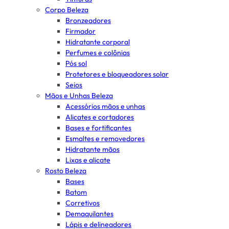
Corpo Beleza
Bronzeadores
Firmador
Hidratante corporal
Perfumes e colônias
Pós sol
Protetores e bloqueadores solar
Seios
Mãos e Unhas Beleza
Acessórios mãos e unhas
Alicates e cortadores
Bases e fortificantes
Esmaltes e removedores
Hidratante mãos
Lixas e alicate
Rosto Beleza
Bases
Batom
Corretivos
Demaquilantes
Lápis e delineadores