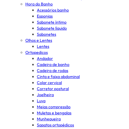
Hora do Banho
Acessórios banho
Esponjas
Sabonete íntimo
Sabonete líquido
Sabonetes
Olhos e Lentes
Lentes
Ortopedicos
Andador
Cadeira de banho
Cadeira de rodas
Cinta e faixa abdominal
Colar cervical
Corretor postural
Joelheira
Luva
Meias compressão
Muletas e bengalas
Munhequeira
Sapatos ortopédicos