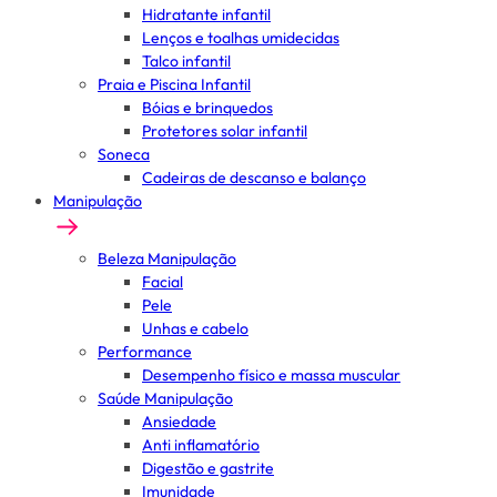
Hidratante infantil
Lenços e toalhas umidecidas
Talco infantil
Praia e Piscina Infantil
Bóias e brinquedos
Protetores solar infantil
Soneca
Cadeiras de descanso e balanço
Manipulação
Beleza Manipulação
Facial
Pele
Unhas e cabelo
Performance
Desempenho físico e massa muscular
Saúde Manipulação
Ansiedade
Anti inflamatório
Digestão e gastrite
Imunidade