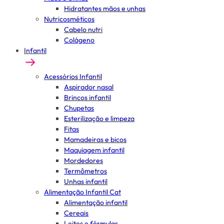
Hidratantes mãos e unhas
Nutricosméticos
Cabelo nutri
Colágeno
Infantil
Acessórios Infantil
Aspirador nasal
Brincos infantil
Chupetas
Esterilização e limpeza
Fitas
Mamadeiras e bicos
Maquiagem infantil
Mordedores
Termômetros
Unhas infantil
Alimentação Infantil Cat
Alimentação infantil
Cereais
Leites e fórmulas