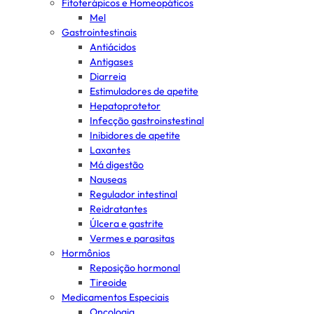
Fitoterápicos e Homeopáticos
Mel
Gastrointestinais
Antiácidos
Antigases
Diarreia
Estimuladores de apetite
Hepatoprotetor
Infecção gastroinstestinal
Inibidores de apetite
Laxantes
Má digestão
Nauseas
Regulador intestinal
Reidratantes
Úlcera e gastrite
Vermes e parasitas
Hormônios
Reposição hormonal
Tireoide
Medicamentos Especiais
Oncologia