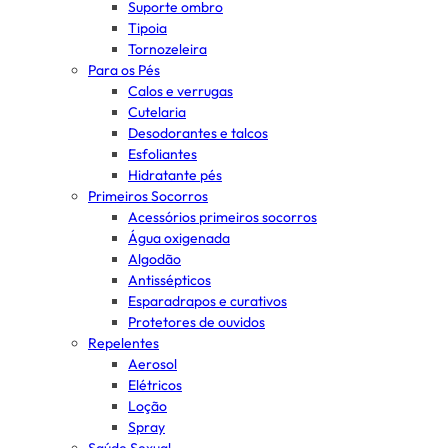
Suporte ombro
Tipoia
Tornozeleira
Para os Pés
Calos e verrugas
Cutelaria
Desodorantes e talcos
Esfoliantes
Hidratante pés
Primeiros Socorros
Acessórios primeiros socorros
Água oxigenada
Algodão
Antissépticos
Esparadrapos e curativos
Protetores de ouvidos
Repelentes
Aerosol
Elétricos
Loção
Spray