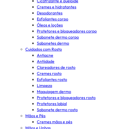
Cicatrizante e queloide
Cremes e hidratantes
Desodorantes
Esfoliantes corpo
Óleos e loções
Protetores e bloqueadores corpo
Sabonete dermo corpo
Sabonetes dermo
Cuidados com Rosto
Antiacne
Antiidade
Clareadores de rosto
Cremes rosto
Esfoliantes rosto
Limpeza
Maquiagem dermo
Protetores e bloqueadores rosto
Protetores labial
Sabonete dermo rosto
Mãos e Pés
Cremes mãos e pés
Mãos e Unhas