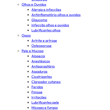
Olhos e Ouvidos
Alergia e infecções
Antiinflamatório olhos e ouvidos
Glaucoma
Infecção olhos e ouvidos
Lubrificantes olhos
Ossos
Artrite e artrose
Osteoporose
Pele e Mucosa
Alopecia
Anestésicos
Antiparasitário
Assaduras
Cicatrizantes
Clareador cutaneo
Feridas
Fimose
Irritações
Lubrificantes pele
Micoses e fungos