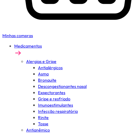
Minhas compras
Medicamentos
Alergias e Gripe
Antialérgicos
Asma
Bronquite
Descongestionantes nasal
Expectorantes
Gripe e resfriado
Imunoestimulantes
Infecção respiratória
Rinite
Tosse
Antianêmico