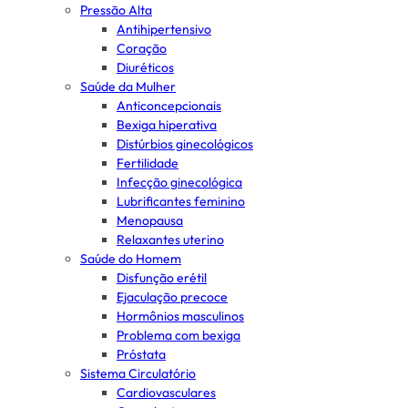
Pressão Alta
Antihipertensivo
Coração
Diuréticos
Saúde da Mulher
Anticoncepcionais
Bexiga hiperativa
Distúrbios ginecológicos
Fertilidade
Infecção ginecológica
Lubrificantes feminino
Menopausa
Relaxantes uterino
Saúde do Homem
Disfunção erétil
Ejaculação precoce
Hormônios masculinos
Problema com bexiga
Próstata
Sistema Circulatório
Cardiovasculares