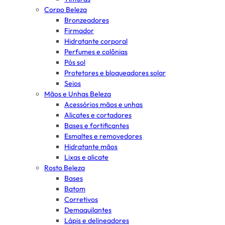
Corpo Beleza
Bronzeadores
Firmador
Hidratante corporal
Perfumes e colônias
Pós sol
Protetores e bloqueadores solar
Seios
Mãos e Unhas Beleza
Acessórios mãos e unhas
Alicates e cortadores
Bases e fortificantes
Esmaltes e removedores
Hidratante mãos
Lixas e alicate
Rosto Beleza
Bases
Batom
Corretivos
Demaquilantes
Lápis e delineadores