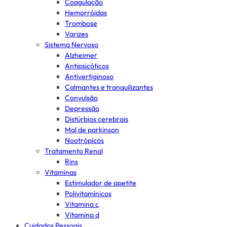
Coagulação
Hemorróidas
Trombose
Varizes
Sistema Nervoso
Alzheimer
Antipsicóticos
Antivertiginoso
Calmantes e tranquilizantes
Convulsão
Depressão
Distúrbios cerebrais
Mal de parkinson
Nootrópicos
Tratamento Renal
Rins
Vitaminas
Estimulador de apetite
Polivitamínicos
Vitamina c
Vitamina d
Cuidados Pessoais