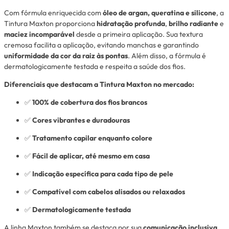
Com fórmula enriquecida com
óleo de argan, queratina e silicone
, a
Tintura Maxton proporciona
hidratação profunda
,
brilho radiante
e
maciez incomparável
desde a primeira aplicação. Sua textura
cremosa facilita a aplicação, evitando manchas e garantindo
uniformidade da cor da raiz às pontas
. Além disso, a fórmula é
dermatologicamente testada e respeita a saúde dos fios.
Diferenciais que destacam a Tintura Maxton no mercado:
✅
100% de cobertura dos fios brancos
✅
Cores vibrantes e duradouras
✅
Tratamento capilar enquanto colore
✅
Fácil de aplicar, até mesmo em casa
✅
Indicação específica para cada tipo de pele
✅
Compatível com cabelos alisados ou relaxados
✅
Dermatologicamente testada
A linha Maxton também se destaca por sua
comunicação inclusiva
,