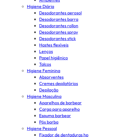
Ambientes
Higiene Diária
Desodorantes aerosol
Desodorantes barra
Desodorantes rollon
Desodorantes spray
Desodorantes stick
Hastes flexíveis
Lenços
Papel higiênico
Talcos
Higiene Feminina
Absorventes
Cremes depilatórios
Depilação
Higiene Masculina
Aparelhos de barbear
Carga para aparelho
Espuma barbear
Pós barba
Higiene Pessoal
Fixador de dentaduras hp