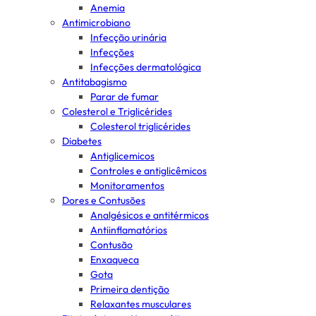
Anemia
Antimicrobiano
Infecção urinária
Infecções
Infecções dermatológica
Antitabagismo
Parar de fumar
Colesterol e Triglicérides
Colesterol triglicérides
Diabetes
Antiglicemicos
Controles e antiglicêmicos
Monitoramentos
Dores e Contusões
Analgésicos e antitérmicos
Antiinflamatórios
Contusão
Enxaqueca
Gota
Primeira dentição
Relaxantes musculares