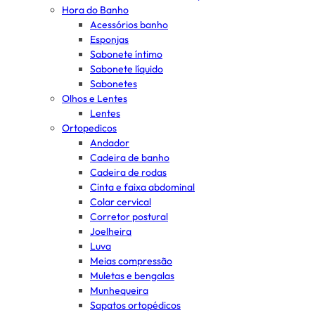
Hora do Banho
Acessórios banho
Esponjas
Sabonete íntimo
Sabonete líquido
Sabonetes
Olhos e Lentes
Lentes
Ortopedicos
Andador
Cadeira de banho
Cadeira de rodas
Cinta e faixa abdominal
Colar cervical
Corretor postural
Joelheira
Luva
Meias compressão
Muletas e bengalas
Munhequeira
Sapatos ortopédicos