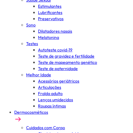
Saúde Sexual
Estimulantes
Lubrificantes
Preservativos
Sono
Dilatadores nasais
Melatonina
Testes
Autoteste covid-19
Teste de gravidez e fertilidade
Teste de mapeamento genético
Teste de paternidade
Melhor Idade
Acessórios geriátricos
Articulações
Fralda adulto
Lenços umidecidos
Roupas íntimas
Dermocosméticos
Cuidados com Corpo