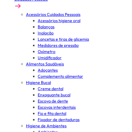
Acessórios Cuidados Pessoais
Acessórios higiene oral
Balanças
Inalação
Lancetas e tiras de glicemia
Medidores de pressão
Oxímetro
Umidificador
Alimentos Saudáveis
Adoçantes
Complemento alimentar
Higiene Bucal
Creme dental
Enxaguante bucal
Escova de dente
Escovas interdentais
Fio e fita dental
Fixador de dentaduras
Higiene de Ambientes