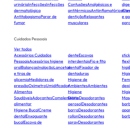
urinária
Infecções
Infecções
Contusões
Analgésicos e
dige
dermatológica
antitérmicos
Antiinflamatórios
inte
Con
Antitabagismo
Parar de
dentição
Relaxantes
e ga
fumar
musculares
para
Cuidados Pessoais
Ver todos
Acessórios Cuidados
dente
Escovas
stick
Pessoais
Acessórios higiene
interdentais
Fio e fita
flexí
oral
Balanças
Inalação
Lancetas
dental
Fixador de
higi
e tiras de
dentaduras
Higi
glicemia
Medidores de
Higiene de
Fem
pressão
Oxímetro
Umidificador
Ambientes
Ambientes
depi
Alimentos
Higiene
Higi
Saudáveis
Adoçantes
Complemento
Diária
Desodorantes
Masc
alimentar
aerosol
Desodorantes
bar
Higiene Bucal
Creme
barra
Desodorantes
apa
dental
Enxaguante
rollon
Desodorantes
bar
bucal
Escova de
spray
Desodorantes