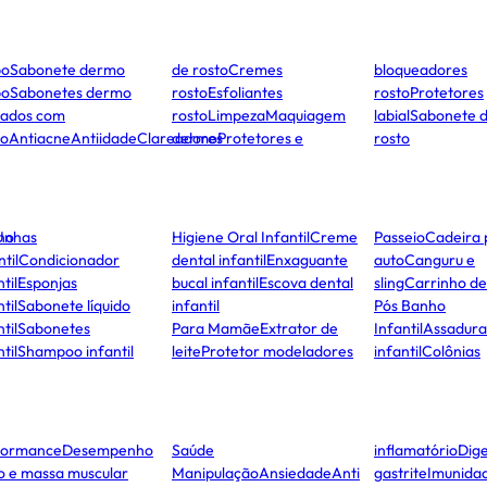
po
Sabonete dermo
de rosto
Cremes
bloqueadores
po
Sabonetes dermo
rosto
Esfoliantes
rosto
Protetores
dados com
rosto
Limpeza
Maquiagem
labial
Sabonete 
to
Antiacne
Antiidade
Clareadores
dermo
Protetores e
rosto
ho
Unhas
Higiene Oral Infantil
Creme
Passeio
Cadeira 
ntil
Condicionador
dental infantil
Enxaguante
auto
Canguru e
til
Esponjas
bucal infantil
Escova dental
sling
Carrinho d
til
Sabonete líquido
infantil
Pós Banho
til
Sabonetes
Para Mamãe
Extrator de
Infantil
Assadura
til
Shampoo infantil
leite
Protetor modeladores
infantil
Colônias
formance
Desempenho
Saúde
inflamatório
Dige
co e massa muscular
Manipulação
Ansiedade
Anti
gastrite
Imunida