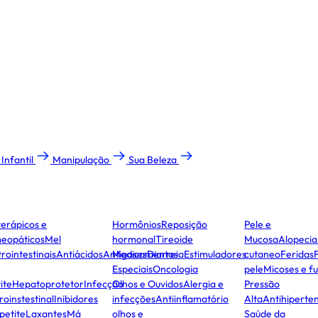
Infantil
Manipulação
Sua Beleza
terápicos e
Hormônios
Reposição
Pele e
eopáticos
Mel
hormonal
Tireoide
Mucosa
Alopecia
rointestinais
Antiácidos
Antigases
Medicamentos
Diarreia
Estimuladores
cutaneo
Feridas
Especiais
Oncologia
pele
Micoses e f
ite
Hepatoprotetor
Infecção
Olhos e Ouvidos
Alergia e
Pressão
roinstestinal
Inibidores
infecções
Antiinflamatório
Alta
Antihiperten
petite
Laxantes
Má
olhos e
Saúde da