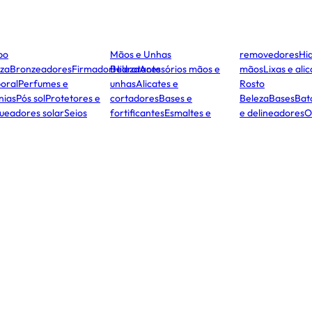
po
Mãos e Unhas
removedores
Hi
za
Bronzeadores
Firmador
Beleza
Hidratante
Acessórios mãos e
mãos
Lixas e ali
oral
Perfumes e
unhas
Alicates e
Rosto
nias
Pós sol
Protetores e
cortadores
Bases e
Beleza
Bases
Ba
ueadores solar
Seios
fortificantes
Esmaltes e
e delineadores
O