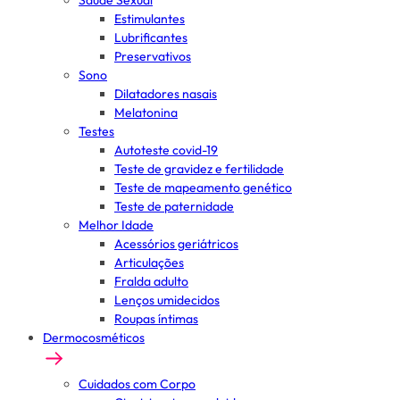
Saúde Sexual
Estimulantes
Lubrificantes
Preservativos
Sono
Dilatadores nasais
Melatonina
Testes
Autoteste covid-19
Teste de gravidez e fertilidade
Teste de mapeamento genético
Teste de paternidade
Melhor Idade
Acessórios geriátricos
Articulações
Fralda adulto
Lenços umidecidos
Roupas íntimas
Dermocosméticos
Cuidados com Corpo