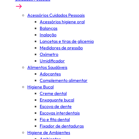
Acessórios Cuidados Pessoais
Acessórios higiene oral
Balanças
Inalação
Lancetas e tiras de glicemia
Medidores de pressão
Oxímetro
Umidificador
Alimentos Saudáveis
Adoçantes
Complemento alimentar
Higiene Bucal
Creme dental
Enxaguante bucal
Escova de dente
Escovas interdentais
Fio e fita dental
Fixador de dentaduras
Higiene de Ambientes