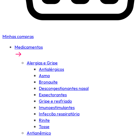
Minhas compras
Medicamentos
Alergias e Gripe
Antialérgicos
Asma
Bronquite
Descongestionantes nasal
Expectorantes
Gripe e resfriado
Imunoestimulantes
Infecção respiratória
Rinite
Tosse
Antianêmico