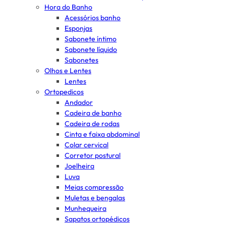
Hora do Banho
Acessórios banho
Esponjas
Sabonete íntimo
Sabonete líquido
Sabonetes
Olhos e Lentes
Lentes
Ortopedicos
Andador
Cadeira de banho
Cadeira de rodas
Cinta e faixa abdominal
Colar cervical
Corretor postural
Joelheira
Luva
Meias compressão
Muletas e bengalas
Munhequeira
Sapatos ortopédicos