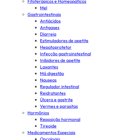
Fitoterápicos e Homeopáticos
Mel
Gastrointestinais
Antiácidos
Antigases
Diarreia
Estimuladores de apetite
Hepatoprotetor
Infecção gastroinstestinal
Inibidores de apetite
Laxantes
Má digestão
Nauseas
Regulador intestinal
Reidratantes
Úlcera e gastrite
Vermes e parasitas
Hormônios
Reposição hormonal
Tireoide
Medicamentos Especiais
Oncologia