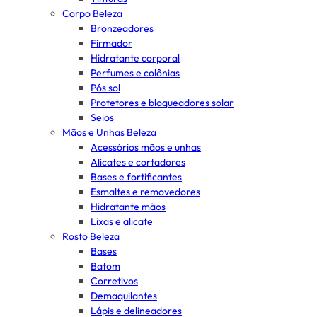
Corpo Beleza
Bronzeadores
Firmador
Hidratante corporal
Perfumes e colônias
Pós sol
Protetores e bloqueadores solar
Seios
Mãos e Unhas Beleza
Acessórios mãos e unhas
Alicates e cortadores
Bases e fortificantes
Esmaltes e removedores
Hidratante mãos
Lixas e alicate
Rosto Beleza
Bases
Batom
Corretivos
Demaquilantes
Lápis e delineadores