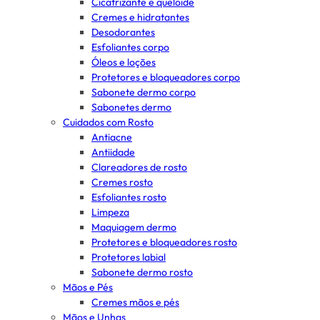
Cicatrizante e queloide
Cremes e hidratantes
Desodorantes
Esfoliantes corpo
Óleos e loções
Protetores e bloqueadores corpo
Sabonete dermo corpo
Sabonetes dermo
Cuidados com Rosto
Antiacne
Antiidade
Clareadores de rosto
Cremes rosto
Esfoliantes rosto
Limpeza
Maquiagem dermo
Protetores e bloqueadores rosto
Protetores labial
Sabonete dermo rosto
Mãos e Pés
Cremes mãos e pés
Mãos e Unhas