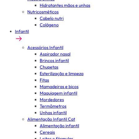
Hidratantes mãos e unhas
Nutricosméticos
Cabelo nutri
Colágeno
Infantil
Acessórios Infantil
Aspirador nasal
Brincos infantil
Chupetas
Esterilização e limpeza
Fitas
Mamadeiras e bicos
Maquiagem infantil
Mordedores
Termômetros
Unhas infantil
Alimentação Infantil Cat
Alimentação infantil
Cereais
Leites e fórmulas