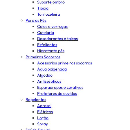
Suporte ombro
Tipoia
Tornozeleira
Para os Pés
Calos e verrugas
Cutelaria
Desodorantes e talcos
Esfoliantes
Hidratante pés
Primeiros Socorros
Acessórios primeiros socorros
Água oxigenada
Algodão
Antissépticos
Esparadrapos e curativos
Protetores de ouvidos
Repelentes
Aerosol
Elétricos
Loção
Spray