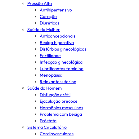
Pressão Alta
Antihipertensivo
Coração
Diuréticos
Saúde da Mulher
Anticoncepcionais
Bexiga hiperativa
Distúrbios ginecológicos
Fertilidade
Infecção ginecológica
Lubrificantes feminino
Menopausa
Relaxantes uterino
Saúde do Homem
Disfunção erétil
Ejaculação precoce
Hormônios masculinos
Problema com bexiga
Próstata
Sistema Circulatório
Cardiovasculares