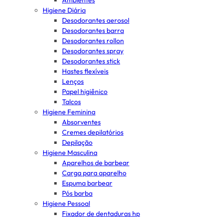
Ambientes
Higiene Diária
Desodorantes aerosol
Desodorantes barra
Desodorantes rollon
Desodorantes spray
Desodorantes stick
Hastes flexíveis
Lenços
Papel higiênico
Talcos
Higiene Feminina
Absorventes
Cremes depilatórios
Depilação
Higiene Masculina
Aparelhos de barbear
Carga para aparelho
Espuma barbear
Pós barba
Higiene Pessoal
Fixador de dentaduras hp