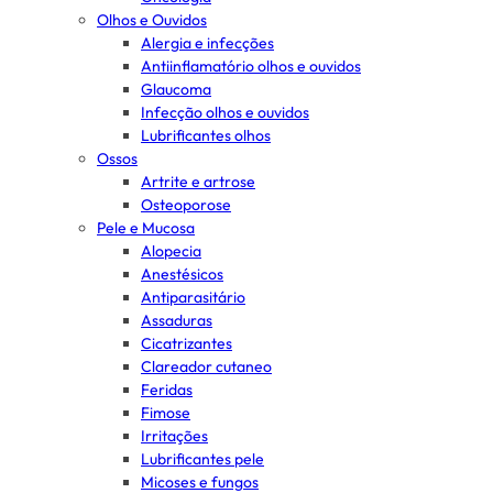
Olhos e Ouvidos
Alergia e infecções
Antiinflamatório olhos e ouvidos
Glaucoma
Infecção olhos e ouvidos
Lubrificantes olhos
Ossos
Artrite e artrose
Osteoporose
Pele e Mucosa
Alopecia
Anestésicos
Antiparasitário
Assaduras
Cicatrizantes
Clareador cutaneo
Feridas
Fimose
Irritações
Lubrificantes pele
Micoses e fungos