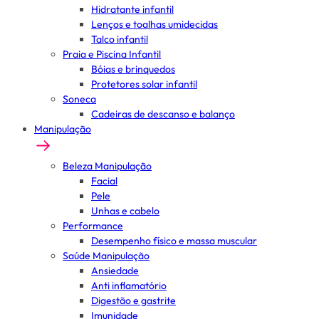
Hidratante infantil
Lenços e toalhas umidecidas
Talco infantil
Praia e Piscina Infantil
Bóias e brinquedos
Protetores solar infantil
Soneca
Cadeiras de descanso e balanço
Manipulação
Beleza Manipulação
Facial
Pele
Unhas e cabelo
Performance
Desempenho físico e massa muscular
Saúde Manipulação
Ansiedade
Anti inflamatório
Digestão e gastrite
Imunidade