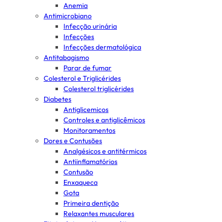
Anemia
Antimicrobiano
Infecção urinária
Infecções
Infecções dermatológica
Antitabagismo
Parar de fumar
Colesterol e Triglicérides
Colesterol triglicérides
Diabetes
Antiglicemicos
Controles e antiglicêmicos
Monitoramentos
Dores e Contusões
Analgésicos e antitérmicos
Antiinflamatórios
Contusão
Enxaqueca
Gota
Primeira dentição
Relaxantes musculares