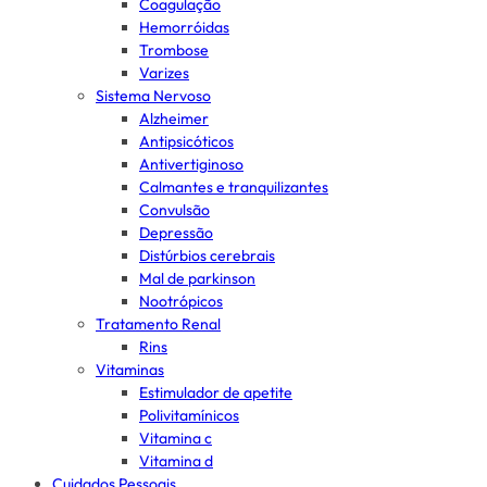
Coagulação
Hemorróidas
Trombose
Varizes
Sistema Nervoso
Alzheimer
Antipsicóticos
Antivertiginoso
Calmantes e tranquilizantes
Convulsão
Depressão
Distúrbios cerebrais
Mal de parkinson
Nootrópicos
Tratamento Renal
Rins
Vitaminas
Estimulador de apetite
Polivitamínicos
Vitamina c
Vitamina d
Cuidados Pessoais