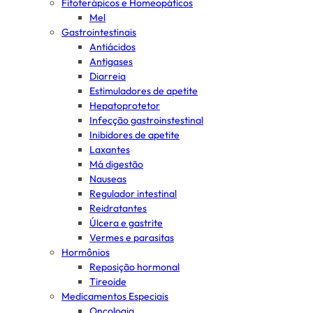
Fitoterápicos e Homeopáticos
Mel
Gastrointestinais
Antiácidos
Antigases
Diarreia
Estimuladores de apetite
Hepatoprotetor
Infecção gastroinstestinal
Inibidores de apetite
Laxantes
Má digestão
Nauseas
Regulador intestinal
Reidratantes
Úlcera e gastrite
Vermes e parasitas
Hormônios
Reposição hormonal
Tireoide
Medicamentos Especiais
Oncologia