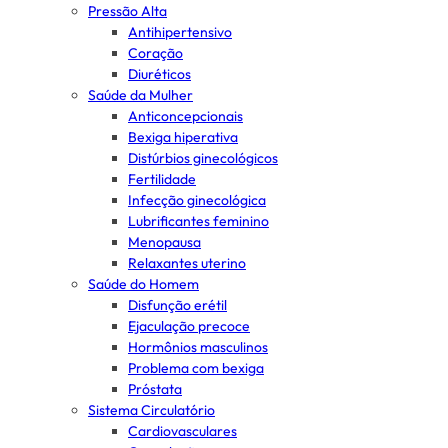
Pressão Alta
Antihipertensivo
Coração
Diuréticos
Saúde da Mulher
Anticoncepcionais
Bexiga hiperativa
Distúrbios ginecológicos
Fertilidade
Infecção ginecológica
Lubrificantes feminino
Menopausa
Relaxantes uterino
Saúde do Homem
Disfunção erétil
Ejaculação precoce
Hormônios masculinos
Problema com bexiga
Próstata
Sistema Circulatório
Cardiovasculares