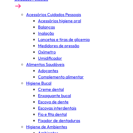
Acessórios Cuidados Pessoais
Acessórios higiene oral
Balanças
Inalação
Lancetas e tiras de glicemia
Medidores de pressão
Oxímetro
Umidificador
Alimentos Saudáveis
Adoçantes
Complemento alimentar
Higiene Bucal
Creme dental
Enxaguante bucal
Escova de dente
Escovas interdentais
Fio e fita dental
Fixador de dentaduras
Higiene de Ambientes