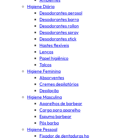
Ambientes
Higiene Diária
Desodorantes aerosol
Desodorantes barra
Desodorantes rollon
Desodorantes spray
Desodorantes stick
Hastes flexíveis
Lenços
Papel higiênico
Talcos
Higiene Feminina
Absorventes
Cremes depilatórios
Depilação
Higiene Masculina
Aparelhos de barbear
Carga para aparelho
Espuma barbear
Pós barba
Higiene Pessoal
Fixador de dentaduras hp