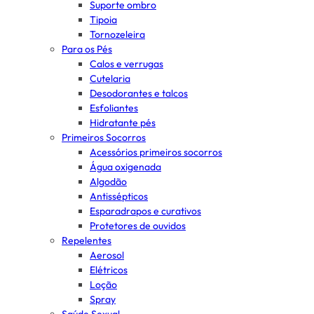
Suporte ombro
Tipoia
Tornozeleira
Para os Pés
Calos e verrugas
Cutelaria
Desodorantes e talcos
Esfoliantes
Hidratante pés
Primeiros Socorros
Acessórios primeiros socorros
Água oxigenada
Algodão
Antissépticos
Esparadrapos e curativos
Protetores de ouvidos
Repelentes
Aerosol
Elétricos
Loção
Spray