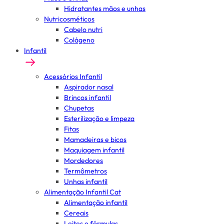
Hidratantes mãos e unhas
Nutricosméticos
Cabelo nutri
Colágeno
Infantil
Acessórios Infantil
Aspirador nasal
Brincos infantil
Chupetas
Esterilização e limpeza
Fitas
Mamadeiras e bicos
Maquiagem infantil
Mordedores
Termômetros
Unhas infantil
Alimentação Infantil Cat
Alimentação infantil
Cereais
Leites e fórmulas