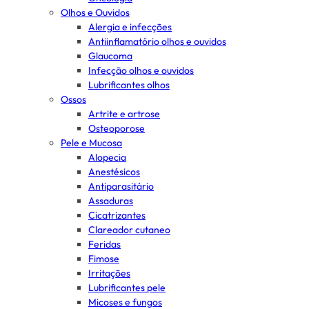
Olhos e Ouvidos
Alergia e infecções
Antiinflamatório olhos e ouvidos
Glaucoma
Infecção olhos e ouvidos
Lubrificantes olhos
Ossos
Artrite e artrose
Osteoporose
Pele e Mucosa
Alopecia
Anestésicos
Antiparasitário
Assaduras
Cicatrizantes
Clareador cutaneo
Feridas
Fimose
Irritações
Lubrificantes pele
Micoses e fungos