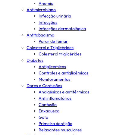
Anemia
Antimicrobiano
Infecção urinária
Infecções
Infecções dermatológica
Antitabagismo
Parar de fumar
Colesterol e Triglicérides
Colesterol triglicérides
Diabetes
Antiglicemicos
Controles e antiglicêmicos
Monitoramentos
Dores e Contusões
Analgésicos e antitérmicos
Antiinflamatórios
Contusão
Enxaqueca
Gota
Primeira dentição
Relaxantes musculares