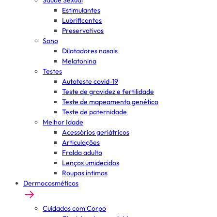
Saúde Sexual
Estimulantes
Lubrificantes
Preservativos
Sono
Dilatadores nasais
Melatonina
Testes
Autoteste covid-19
Teste de gravidez e fertilidade
Teste de mapeamento genético
Teste de paternidade
Melhor Idade
Acessórios geriátricos
Articulações
Fralda adulto
Lenços umidecidos
Roupas íntimas
Dermocosméticos
Cuidados com Corpo