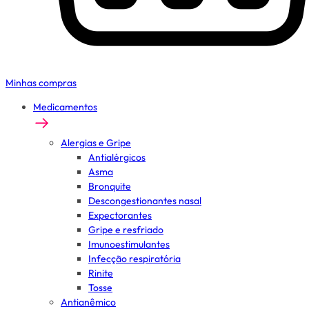
Minhas compras
Medicamentos
Alergias e Gripe
Antialérgicos
Asma
Bronquite
Descongestionantes nasal
Expectorantes
Gripe e resfriado
Imunoestimulantes
Infecção respiratória
Rinite
Tosse
Antianêmico