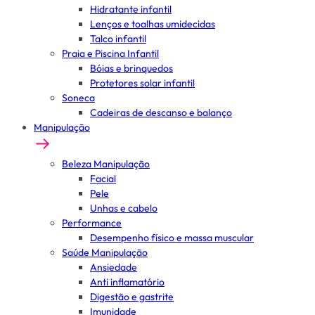
Hidratante infantil
Lenços e toalhas umidecidas
Talco infantil
Praia e Piscina Infantil
Bóias e brinquedos
Protetores solar infantil
Soneca
Cadeiras de descanso e balanço
Manipulação
Beleza Manipulação
Facial
Pele
Unhas e cabelo
Performance
Desempenho físico e massa muscular
Saúde Manipulação
Ansiedade
Anti inflamatório
Digestão e gastrite
Imunidade