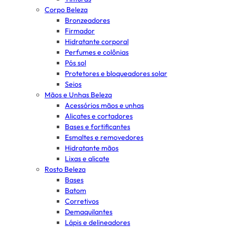
Corpo Beleza
Bronzeadores
Firmador
Hidratante corporal
Perfumes e colônias
Pós sol
Protetores e bloqueadores solar
Seios
Mãos e Unhas Beleza
Acessórios mãos e unhas
Alicates e cortadores
Bases e fortificantes
Esmaltes e removedores
Hidratante mãos
Lixas e alicate
Rosto Beleza
Bases
Batom
Corretivos
Demaquilantes
Lápis e delineadores