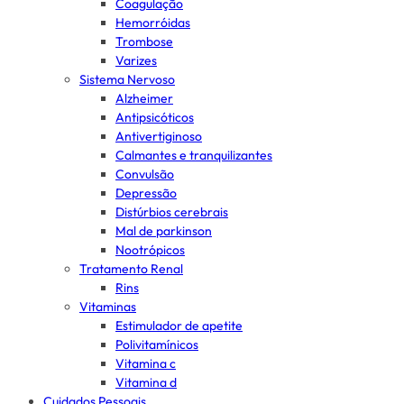
Coagulação
Hemorróidas
Trombose
Varizes
Sistema Nervoso
Alzheimer
Antipsicóticos
Antivertiginoso
Calmantes e tranquilizantes
Convulsão
Depressão
Distúrbios cerebrais
Mal de parkinson
Nootrópicos
Tratamento Renal
Rins
Vitaminas
Estimulador de apetite
Polivitamínicos
Vitamina c
Vitamina d
Cuidados Pessoais