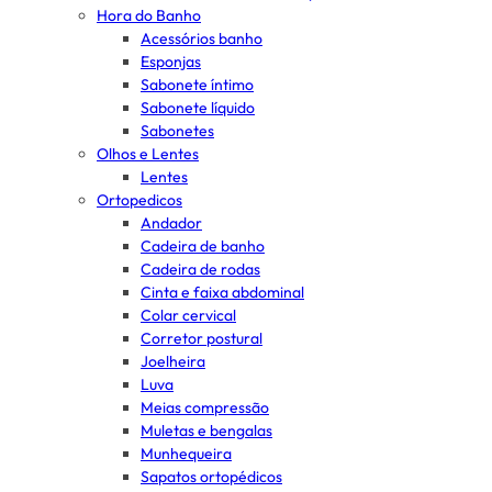
Hora do Banho
Acessórios banho
Esponjas
Sabonete íntimo
Sabonete líquido
Sabonetes
Olhos e Lentes
Lentes
Ortopedicos
Andador
Cadeira de banho
Cadeira de rodas
Cinta e faixa abdominal
Colar cervical
Corretor postural
Joelheira
Luva
Meias compressão
Muletas e bengalas
Munhequeira
Sapatos ortopédicos