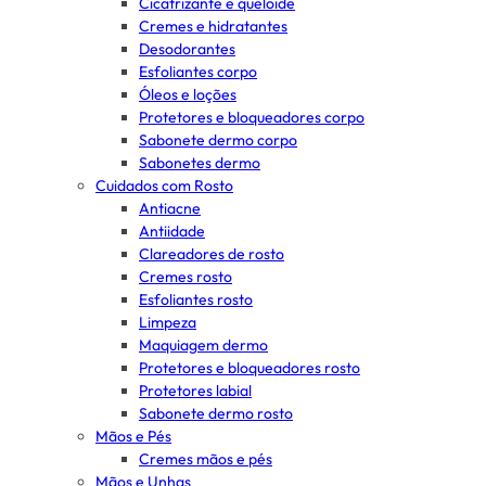
Cicatrizante e queloide
Cremes e hidratantes
Desodorantes
Esfoliantes corpo
Óleos e loções
Protetores e bloqueadores corpo
Sabonete dermo corpo
Sabonetes dermo
Cuidados com Rosto
Antiacne
Antiidade
Clareadores de rosto
Cremes rosto
Esfoliantes rosto
Limpeza
Maquiagem dermo
Protetores e bloqueadores rosto
Protetores labial
Sabonete dermo rosto
Mãos e Pés
Cremes mãos e pés
Mãos e Unhas