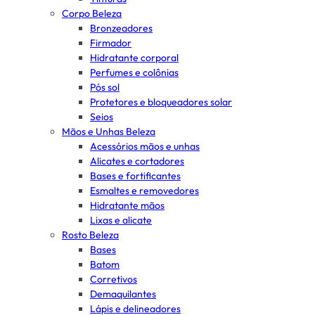
Corpo Beleza
Bronzeadores
Firmador
Hidratante corporal
Perfumes e colônias
Pós sol
Protetores e bloqueadores solar
Seios
Mãos e Unhas Beleza
Acessórios mãos e unhas
Alicates e cortadores
Bases e fortificantes
Esmaltes e removedores
Hidratante mãos
Lixas e alicate
Rosto Beleza
Bases
Batom
Corretivos
Demaquilantes
Lápis e delineadores