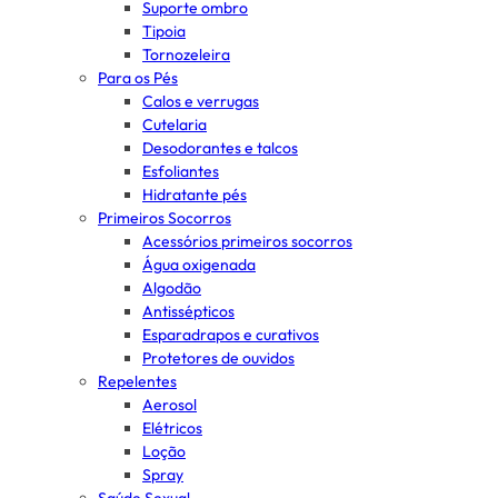
Suporte ombro
Tipoia
Tornozeleira
Para os Pés
Calos e verrugas
Cutelaria
Desodorantes e talcos
Esfoliantes
Hidratante pés
Primeiros Socorros
Acessórios primeiros socorros
Água oxigenada
Algodão
Antissépticos
Esparadrapos e curativos
Protetores de ouvidos
Repelentes
Aerosol
Elétricos
Loção
Spray