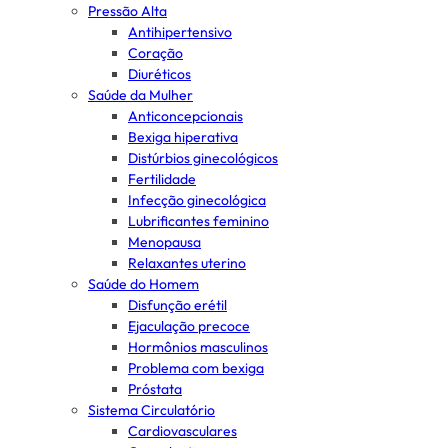
Pressão Alta
Antihipertensivo
Coração
Diuréticos
Saúde da Mulher
Anticoncepcionais
Bexiga hiperativa
Distúrbios ginecológicos
Fertilidade
Infecção ginecológica
Lubrificantes feminino
Menopausa
Relaxantes uterino
Saúde do Homem
Disfunção erétil
Ejaculação precoce
Hormônios masculinos
Problema com bexiga
Próstata
Sistema Circulatório
Cardiovasculares