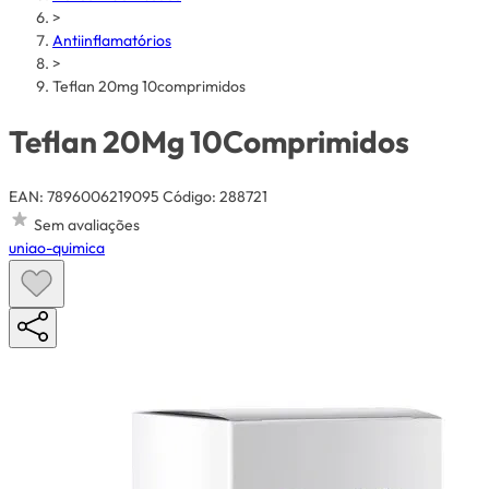
>
Antiinflamatórios
>
Teflan 20mg 10comprimidos
Teflan 20Mg 10Comprimidos
EAN: 7896006219095
Código: 288721
Sem avaliações
uniao-quimica