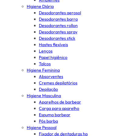
Ambientes
Higiene Diária
Desodorantes aerosol
Desodorantes barra
Desodorantes rollon
Desodorantes spray
Desodorantes stick
Hastes flexíveis
Lenços
Papel higiênico
Talcos
Higiene Feminina
Absorventes
Cremes depilatórios
Depilação
Higiene Masculina
Aparelhos de barbear
Carga para aparelho
Espuma barbear
Pós barba
Higiene Pessoal
Fixador de dentaduras hp