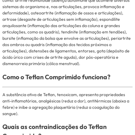
como: artrite reumatoide (doença autoimune que acomete diversos
sistemas do organismo e, nas articulações, provoca inflamação e
deformidade), osteoartrite (inflamação de ossos e articulações),
artrose (desgaste de articulações sem inflamação), espondilite
anquilosante (inflamação das articulações da coluna e grandes
articulações, como os quadris), tendinite (inflamação em tendões),
bursite (inflamação da bolsa que envolve as articulações), periartrite
dos ombros ou quadris (inflamação dos tecidos próximos a
articulações), distensões de ligamentos, entorses, gota (depósito de
ácido úrico com crises de artrite aguda), dor pós-operatória e
dismenorreia primária (cólica menstrual).
Como o Teflan Comprimido funciona?
A substância ativa de Teflan, tenoxicam, apresenta propriedades
anti-inflamatórias, analgésicas (reduz a dor), antitérmicas (abaixa a
febre) e inibe a agregação plaquetária (reduz a coagulação do
sangue).
Quais as contraindicações do Teflan