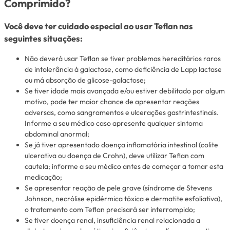
Comprimido?
Você deve ter cuidado especial ao usar Teflan nas
seguintes situações:
Não deverá usar Teflan se tiver problemas hereditários raros
de intolerância à galactose, como deficiência de Lapp lactase
ou má absorção de glicose-galactose;
Se tiver idade mais avançada e/ou estiver debilitado por algum
motivo, pode ter maior chance de apresentar reações
adversas, como sangramentos e ulcerações gastrintestinais.
Informe a seu médico caso apresente qualquer sintoma
abdominal anormal;
Se já tiver apresentado doença inflamatória intestinal (colite
ulcerativa ou doença de Crohn), deve utilizar Teflan com
cautela; informe a seu médico antes de começar a tomar esta
medicação;
Se apresentar reação de pele grave (síndrome de Stevens
Johnson, necrólise epidérmica tóxica e dermatite esfoliativa),
o tratamento com Teflan precisará ser interrompido;
Se tiver doença renal, insuficiência renal relacionada a