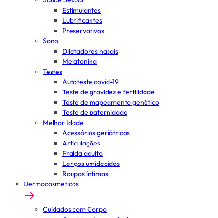
Saúde Sexual
Estimulantes
Lubrificantes
Preservativos
Sono
Dilatadores nasais
Melatonina
Testes
Autoteste covid-19
Teste de gravidez e fertilidade
Teste de mapeamento genético
Teste de paternidade
Melhor Idade
Acessórios geriátricos
Articulações
Fralda adulto
Lenços umidecidos
Roupas íntimas
Dermocosméticos
Cuidados com Corpo