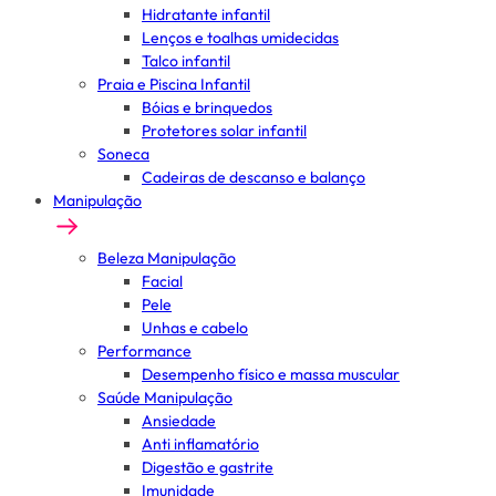
Hidratante infantil
Lenços e toalhas umidecidas
Talco infantil
Praia e Piscina Infantil
Bóias e brinquedos
Protetores solar infantil
Soneca
Cadeiras de descanso e balanço
Manipulação
Beleza Manipulação
Facial
Pele
Unhas e cabelo
Performance
Desempenho físico e massa muscular
Saúde Manipulação
Ansiedade
Anti inflamatório
Digestão e gastrite
Imunidade