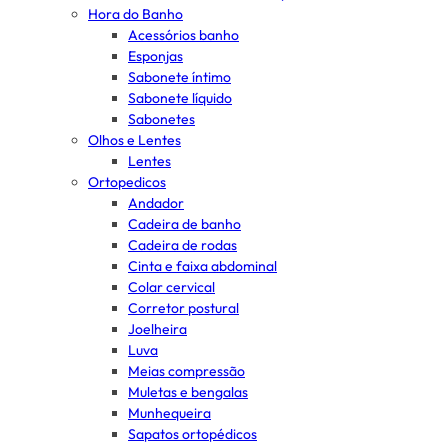
Hora do Banho
Acessórios banho
Esponjas
Sabonete íntimo
Sabonete líquido
Sabonetes
Olhos e Lentes
Lentes
Ortopedicos
Andador
Cadeira de banho
Cadeira de rodas
Cinta e faixa abdominal
Colar cervical
Corretor postural
Joelheira
Luva
Meias compressão
Muletas e bengalas
Munhequeira
Sapatos ortopédicos