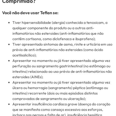
Comprimido?
Você não deve usar Teflan se:
Tiver hipersensibilidade (alergia) conhecida a tenoxicam, a
qualquer componente do produto ou a outros anti-
inflamatórios não esteroides (anti-inflamatórios que não
contêm cortisona, como diclofenaco e ibuprofeno);
Tiver apresentado sintomas de asma, rinite e urticária em uso
prévio de anti-inflamatórios não esteroides (como ácido
acetilsalicílico);
Apresentar no momento ou já tiver apresentado alguma vez
perfuração ou sangramento gastrintestinal (no estômago ou
intestino) relacionado ao uso prévio de anti-inflamatórios não
esteroides (AINEs);
Apresentar no momento ou já tiver apresentado alguma vez
úlcera ou hemorragia (sangramento) péptica (estômago ou
intestino) recorrente (dois ou mais episódios distintos
comprovados de sangramento ou ulceração);
Apresentar insuficiência cardíaca grave (doença do coração
que se manifesta como cansaço excessivo aos esforços,
inchaço nas pernas e falta de ar), insuficiência hepática