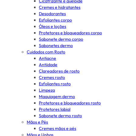
Cicatrizante e queloide
Cremes e hidratantes
Desodorantes
Esfoliantes corpo
Óleos e loções
Protetores e bloqueadores corpo
Sabonete dermo corpo
Sabonetes dermo
Cuidados com Rosto
Antiacne
Antiidade
Clareadores de rosto
Cremes rosto
Esfoliantes rosto
Limpeza
Maquiagem dermo
Protetores e bloqueadores rosto
Protetores labial
Sabonete dermo rosto
Mãos e Pés
Cremes mãos e pés
Mãos e Unhas