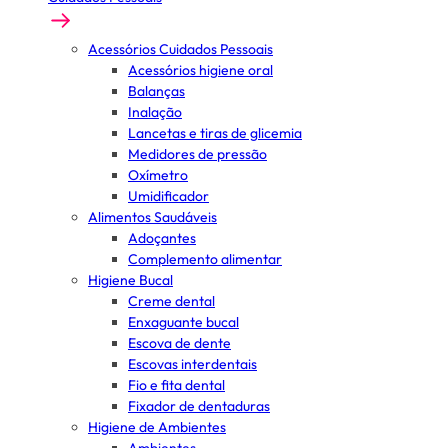
Acessórios Cuidados Pessoais
Acessórios higiene oral
Balanças
Inalação
Lancetas e tiras de glicemia
Medidores de pressão
Oxímetro
Umidificador
Alimentos Saudáveis
Adoçantes
Complemento alimentar
Higiene Bucal
Creme dental
Enxaguante bucal
Escova de dente
Escovas interdentais
Fio e fita dental
Fixador de dentaduras
Higiene de Ambientes