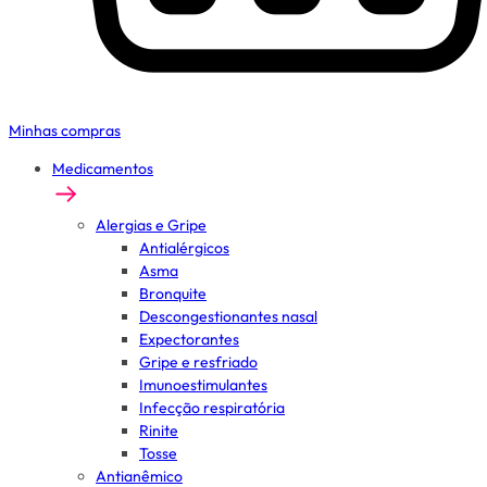
Minhas compras
Medicamentos
Alergias e Gripe
Antialérgicos
Asma
Bronquite
Descongestionantes nasal
Expectorantes
Gripe e resfriado
Imunoestimulantes
Infecção respiratória
Rinite
Tosse
Antianêmico