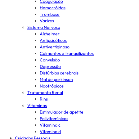
Coagulação
Hemorróidas
Trombose
Varizes
Sistema Nervoso
Alzheimer
Antipsicóticos
Antivertiginoso
Calmantes e tranquilizantes
Convulsão
Depressão
Distúrbios cerebrais
Mal de parkinson
Nootrópicos
Tratamento Renal
Rins
Vitaminas
Estimulador de apetite
Polivitamínicos
Vitamina c
Vitamina d
Cuidados Pessoais