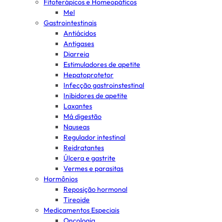
Fitoterápicos e Homeopáticos
Mel
Gastrointestinais
Antiácidos
Antigases
Diarreia
Estimuladores de apetite
Hepatoprotetor
Infecção gastroinstestinal
Inibidores de apetite
Laxantes
Má digestão
Nauseas
Regulador intestinal
Reidratantes
Úlcera e gastrite
Vermes e parasitas
Hormônios
Reposição hormonal
Tireoide
Medicamentos Especiais
Oncologia