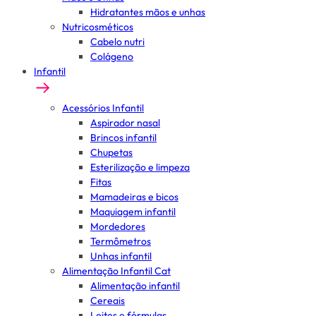
Hidratantes mãos e unhas
Nutricosméticos
Cabelo nutri
Colágeno
Infantil
Acessórios Infantil
Aspirador nasal
Brincos infantil
Chupetas
Esterilização e limpeza
Fitas
Mamadeiras e bicos
Maquiagem infantil
Mordedores
Termômetros
Unhas infantil
Alimentação Infantil Cat
Alimentação infantil
Cereais
Leites e fórmulas