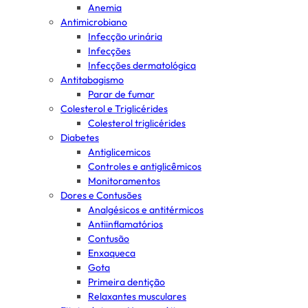
Anemia
Antimicrobiano
Infecção urinária
Infecções
Infecções dermatológica
Antitabagismo
Parar de fumar
Colesterol e Triglicérides
Colesterol triglicérides
Diabetes
Antiglicemicos
Controles e antiglicêmicos
Monitoramentos
Dores e Contusões
Analgésicos e antitérmicos
Antiinflamatórios
Contusão
Enxaqueca
Gota
Primeira dentição
Relaxantes musculares