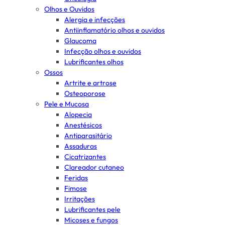
Olhos e Ouvidos
Alergia e infecções
Antiinflamatório olhos e ouvidos
Glaucoma
Infecção olhos e ouvidos
Lubrificantes olhos
Ossos
Artrite e artrose
Osteoporose
Pele e Mucosa
Alopecia
Anestésicos
Antiparasitário
Assaduras
Cicatrizantes
Clareador cutaneo
Feridas
Fimose
Irritações
Lubrificantes pele
Micoses e fungos