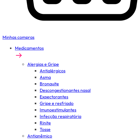
Minhas compras
Medicamentos
Alergias e Gripe
Antialérgicos
Asma
Bronquite
Descongestionantes nasal
Expectorantes
Gripe e resfriado
Imunoestimulantes
Infecção respiratória
Rinite
Tosse
Antianêmico