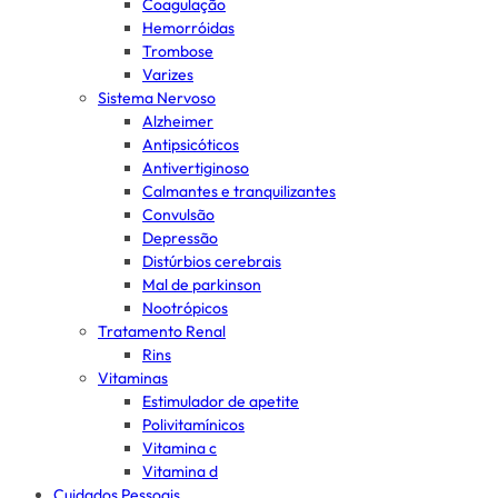
Coagulação
Hemorróidas
Trombose
Varizes
Sistema Nervoso
Alzheimer
Antipsicóticos
Antivertiginoso
Calmantes e tranquilizantes
Convulsão
Depressão
Distúrbios cerebrais
Mal de parkinson
Nootrópicos
Tratamento Renal
Rins
Vitaminas
Estimulador de apetite
Polivitamínicos
Vitamina c
Vitamina d
Cuidados Pessoais