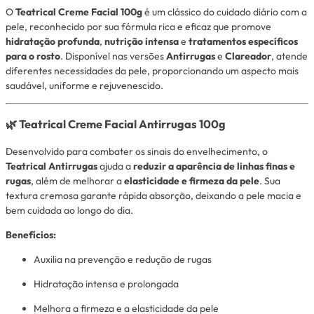
O
Teatrical Creme Facial 100g
é um clássico do cuidado diário com a
pele, reconhecido por sua fórmula rica e eficaz que promove
hidratação profunda
,
nutrição intensa
e
tratamentos específicos
para o rosto
. Disponível nas versões
Antirrugas
e
Clareador
, atende
diferentes necessidades da pele, proporcionando um aspecto mais
saudável, uniforme e rejuvenescido.
🌿 Teatrical Creme Facial Antirrugas 100g
Desenvolvido para combater os sinais do envelhecimento, o
Teatrical Antirrugas
ajuda a
reduzir a aparência de linhas finas e
rugas
, além de melhorar a
elasticidade e firmeza da pele
. Sua
textura cremosa garante rápida absorção, deixando a pele macia e
bem cuidada ao longo do dia.
Benefícios:
Auxilia na prevenção e redução de rugas
Hidratação intensa e prolongada
Melhora a firmeza e a elasticidade da pele