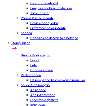
Hidratante infantil
Lenços e toalhas umidecidas
Talco infantil
Praia e Piscina Infantil
Bóias e brinquedos
Protetores solar infantil
Soneca
Cadeiras de descanso e balanço
Manipulação
Beleza Manipulação
Facial
Pele
Unhas e cabelo
Performance
Desempenho físico e massa muscular
Saúde Manipulação
Ansiedade
Anti inflamatório
Digestão e gastrite
Imunidade