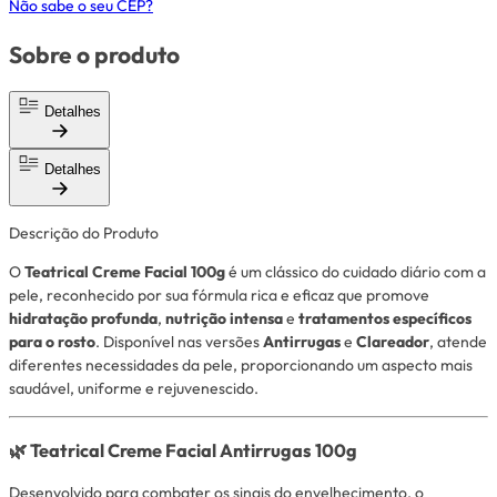
Não sabe o seu CEP?
Sobre o produto
Detalhes
Detalhes
Descrição do Produto
O
Teatrical Creme Facial 100g
é um clássico do cuidado diário com a
pele, reconhecido por sua fórmula rica e eficaz que promove
hidratação profunda
,
nutrição intensa
e
tratamentos específicos
para o rosto
. Disponível nas versões
Antirrugas
e
Clareador
, atende
diferentes necessidades da pele, proporcionando um aspecto mais
saudável, uniforme e rejuvenescido.
🌿 Teatrical Creme Facial Antirrugas 100g
Desenvolvido para combater os sinais do envelhecimento, o