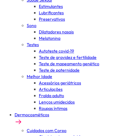
Saúde Sexual
Estimulantes
Lubrificantes
Preservativos
Sono
Dilatadores nasais
Melatonina
Testes
Autoteste covid-19
Teste de gravidez e fertilidade
Teste de mapeamento genético
Teste de paternidade
Melhor Idade
Acessórios geriátricos
Articulações
Fralda adulto
Lenços umidecidos
Roupas íntimas
Dermocosméticos
Cuidados com Corpo