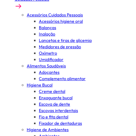
Acessórios Cuidados Pessoais
Acessórios higiene oral
Balanças
Inalação
Lancetas e tiras de glicemia
Medidores de pressão
Oxímetro
Umidificador
Alimentos Saudáveis
Adoçantes
Complemento alimentar
Higiene Bucal
Creme dental
Enxaguante bucal
Escova de dente
Escovas interdentais
Fio e fita dental
Fixador de dentaduras
Higiene de Ambientes