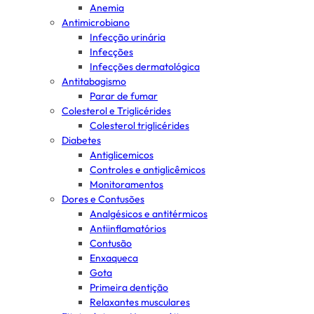
Anemia
Antimicrobiano
Infecção urinária
Infecções
Infecções dermatológica
Antitabagismo
Parar de fumar
Colesterol e Triglicérides
Colesterol triglicérides
Diabetes
Antiglicemicos
Controles e antiglicêmicos
Monitoramentos
Dores e Contusões
Analgésicos e antitérmicos
Antiinflamatórios
Contusão
Enxaqueca
Gota
Primeira dentição
Relaxantes musculares