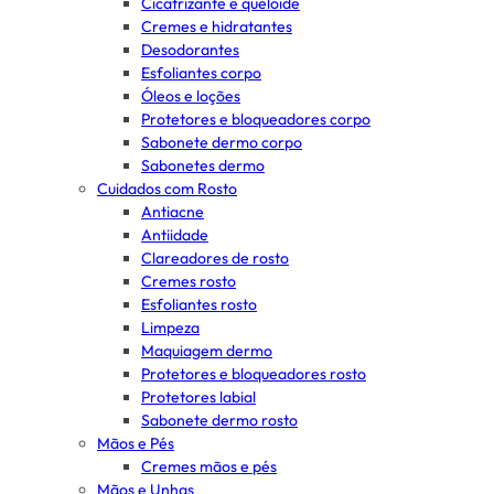
Cicatrizante e queloide
Cremes e hidratantes
Desodorantes
Esfoliantes corpo
Óleos e loções
Protetores e bloqueadores corpo
Sabonete dermo corpo
Sabonetes dermo
Cuidados com Rosto
Antiacne
Antiidade
Clareadores de rosto
Cremes rosto
Esfoliantes rosto
Limpeza
Maquiagem dermo
Protetores e bloqueadores rosto
Protetores labial
Sabonete dermo rosto
Mãos e Pés
Cremes mãos e pés
Mãos e Unhas