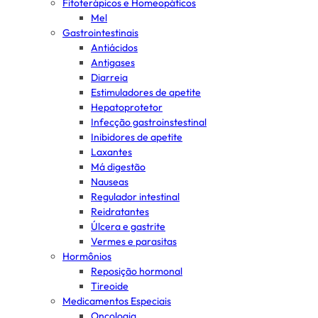
Fitoterápicos e Homeopáticos
Mel
Gastrointestinais
Antiácidos
Antigases
Diarreia
Estimuladores de apetite
Hepatoprotetor
Infecção gastroinstestinal
Inibidores de apetite
Laxantes
Má digestão
Nauseas
Regulador intestinal
Reidratantes
Úlcera e gastrite
Vermes e parasitas
Hormônios
Reposição hormonal
Tireoide
Medicamentos Especiais
Oncologia