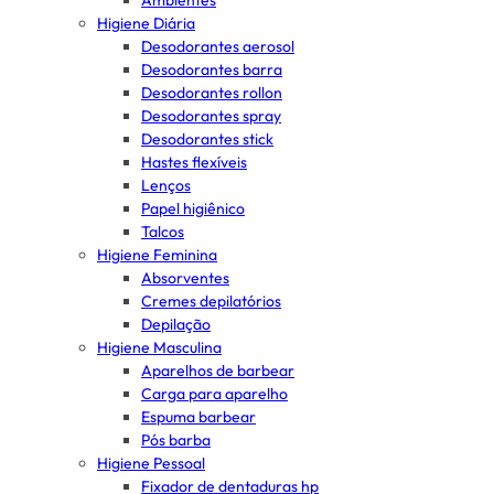
Ambientes
Higiene Diária
Desodorantes aerosol
Desodorantes barra
Desodorantes rollon
Desodorantes spray
Desodorantes stick
Hastes flexíveis
Lenços
Papel higiênico
Talcos
Higiene Feminina
Absorventes
Cremes depilatórios
Depilação
Higiene Masculina
Aparelhos de barbear
Carga para aparelho
Espuma barbear
Pós barba
Higiene Pessoal
Fixador de dentaduras hp