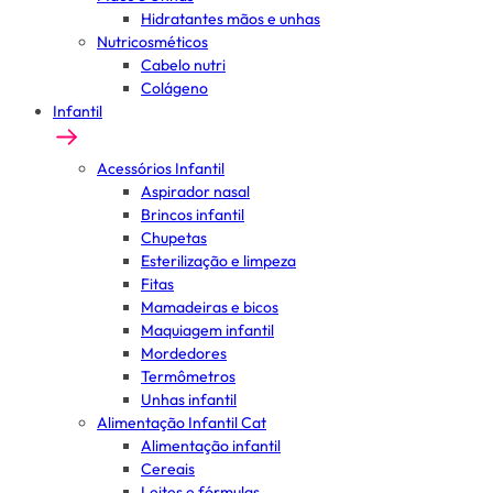
Hidratantes mãos e unhas
Nutricosméticos
Cabelo nutri
Colágeno
Infantil
Acessórios Infantil
Aspirador nasal
Brincos infantil
Chupetas
Esterilização e limpeza
Fitas
Mamadeiras e bicos
Maquiagem infantil
Mordedores
Termômetros
Unhas infantil
Alimentação Infantil Cat
Alimentação infantil
Cereais
Leites e fórmulas