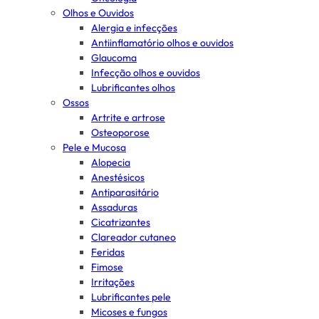
Olhos e Ouvidos
Alergia e infecções
Antiinflamatório olhos e ouvidos
Glaucoma
Infecção olhos e ouvidos
Lubrificantes olhos
Ossos
Artrite e artrose
Osteoporose
Pele e Mucosa
Alopecia
Anestésicos
Antiparasitário
Assaduras
Cicatrizantes
Clareador cutaneo
Feridas
Fimose
Irritações
Lubrificantes pele
Micoses e fungos