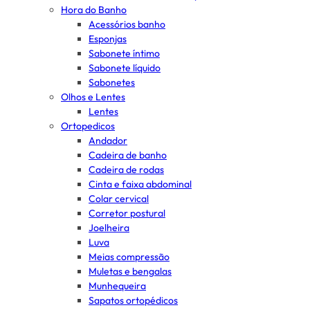
Hora do Banho
Acessórios banho
Esponjas
Sabonete íntimo
Sabonete líquido
Sabonetes
Olhos e Lentes
Lentes
Ortopedicos
Andador
Cadeira de banho
Cadeira de rodas
Cinta e faixa abdominal
Colar cervical
Corretor postural
Joelheira
Luva
Meias compressão
Muletas e bengalas
Munhequeira
Sapatos ortopédicos