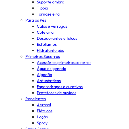
Suporte ombro
Tipoia
Tornozeleira
Para os Pés
Calos e verrugas
Cutelaria
Desodorantes e talcos
Esfoliantes
Hidratante pés
Primeiros Socorros
Acessórios primeiros socorros
Água oxigenada
Algodão
Antissépticos
Esparadrapos e curativos
Protetores de ouvidos
Repelentes
Aerosol
Elétricos
Loção
Spray