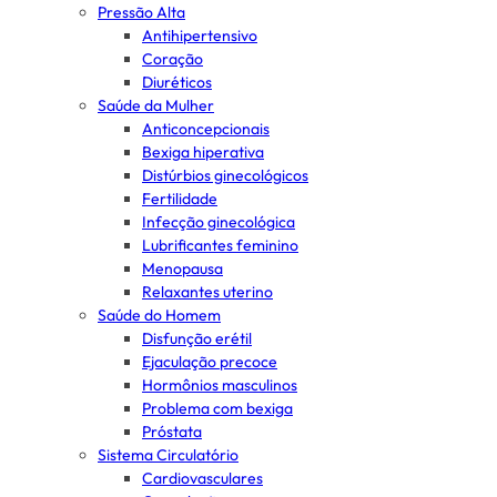
Pressão Alta
Antihipertensivo
Coração
Diuréticos
Saúde da Mulher
Anticoncepcionais
Bexiga hiperativa
Distúrbios ginecológicos
Fertilidade
Infecção ginecológica
Lubrificantes feminino
Menopausa
Relaxantes uterino
Saúde do Homem
Disfunção erétil
Ejaculação precoce
Hormônios masculinos
Problema com bexiga
Próstata
Sistema Circulatório
Cardiovasculares