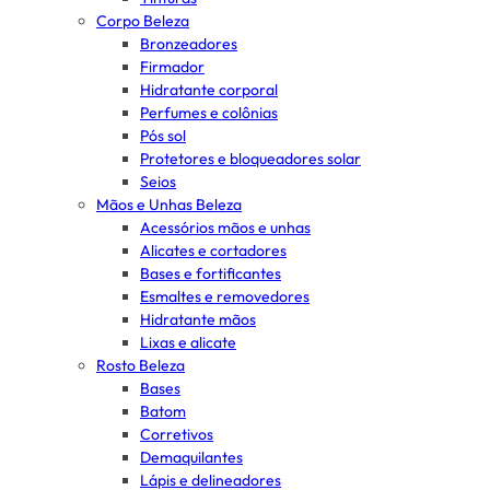
Corpo Beleza
Bronzeadores
Firmador
Hidratante corporal
Perfumes e colônias
Pós sol
Protetores e bloqueadores solar
Seios
Mãos e Unhas Beleza
Acessórios mãos e unhas
Alicates e cortadores
Bases e fortificantes
Esmaltes e removedores
Hidratante mãos
Lixas e alicate
Rosto Beleza
Bases
Batom
Corretivos
Demaquilantes
Lápis e delineadores