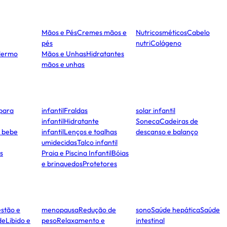
Mãos e Pés
Cremes mãos e
Nutricosméticos
Cabelo
pés
nutri
Colágeno
dermo
Mãos e Unhas
Hidratantes
mãos e unhas
para
infantil
Fraldas
solar infantil
infantil
Hidratante
Soneca
Cadeiras de
e bebe
infantil
Lenços e toalhas
descanso e balanço
umidecidas
Talco infantil
s
Praia e Piscina Infantil
Bóias
e brinquedos
Protetores
stão e
menopausa
Redução de
sono
Saúde hepática
Saúde
de
Libido e
peso
Relaxamento e
intestinal