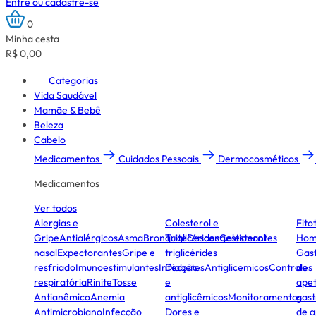
Entre ou cadastre-se
0
Minha cesta
R$ 0,00
Categorias
Vida Saudável
Mamãe & Bebê
Beleza
Cabelo
Medicamentos
Cuidados Pessoais
Dermocosméticos
Medicamentos
Ver todos
Alergias e
Colesterol e
Fito
Gripe
Antialérgicos
Asma
Bronquite
Triglicérides
Descongestionantes
Colesterol
Hom
nasal
Expectorantes
Gripe e
triglicérides
Gast
resfriado
Imunoestimulantes
Infecção
Diabetes
Antiglicemicos
Controles
de
respiratória
Rinite
Tosse
e
apet
Antianêmico
Anemia
antiglicêmicos
Monitoramentos
gast
Antimicrobiano
Infecção
Dores e
de a