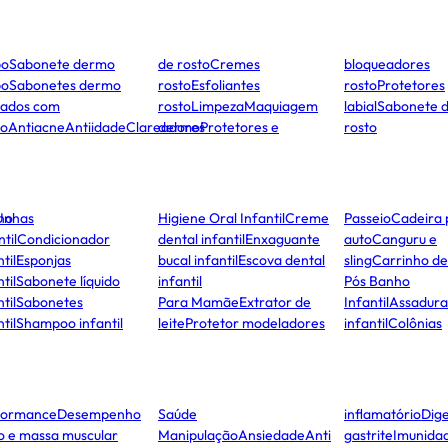
po
Sabonete dermo
de rosto
Cremes
bloqueadores
po
Sabonetes dermo
rosto
Esfoliantes
rosto
Protetores
dados com
rosto
Limpeza
Maquiagem
labial
Sabonete 
to
Antiacne
Antiidade
Clareadores
dermo
Protetores e
rosto
ho
Unhas
Higiene Oral Infantil
Creme
Passeio
Cadeira 
ntil
Condicionador
dental infantil
Enxaguante
auto
Canguru e
til
Esponjas
bucal infantil
Escova dental
sling
Carrinho d
til
Sabonete líquido
infantil
Pós Banho
til
Sabonetes
Para Mamãe
Extrator de
Infantil
Assadura
til
Shampoo infantil
leite
Protetor modeladores
infantil
Colônias
formance
Desempenho
Saúde
inflamatório
Dige
co e massa muscular
Manipulação
Ansiedade
Anti
gastrite
Imunida