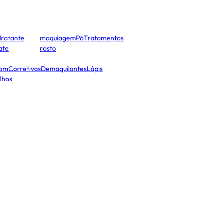
dratante
maquiagem
Pó
Tratamentos
cate
rosto
tom
Corretivos
Demaquilantes
Lápis
lhos