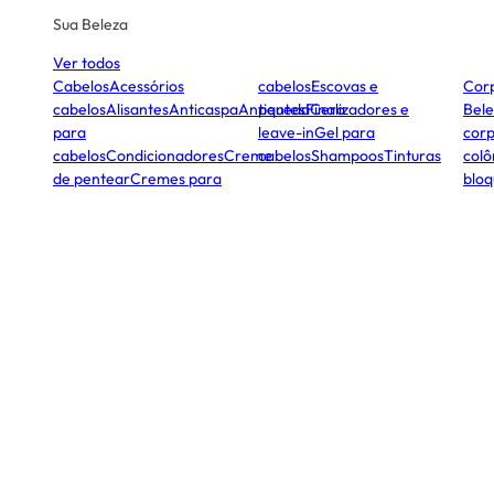
Sua Beleza
Ver todos
Cabelos
Acessórios
cabelos
Escovas e
Cor
cabelos
Alisantes
Anticaspa
Antiqueda
pentes
Finalizadores e
Cera
Bele
para
leave-in
Gel para
corp
cabelos
Condicionadores
Creme
cabelos
Shampoos
Tinturas
colô
de pentear
Cremes para
bloq