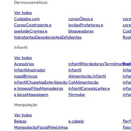
Dermocosméticos
Ver todos
Cuidados com
corpo
Óleos e
cor
Corpo
Cicatrizante e
loções
Protetores e
cor
queloide
Cremes e
bloqueadores
Cui
hidratantes
Desodorantes
Esfoliantes
Ros
Infantil
Ver todos
Acessórios
infantil
Mordedores
Termômetros
Ban
Infantil
Aspirador
infantil
Infa
nasal
Brincos
Alimentação Infantil
infan
infantil
Chupetas
Esterilização
Cat
Alimentação
infan
e limpeza
Fitas
Mamadeiras
infantil
Cereais
Leites e
infan
e bicos
Maquiagem
fórmulas
infan
Manipulação
Ver todos
Beleza
e cabelo
Per
Manipulação
Facial
Pele
Unhas
físi