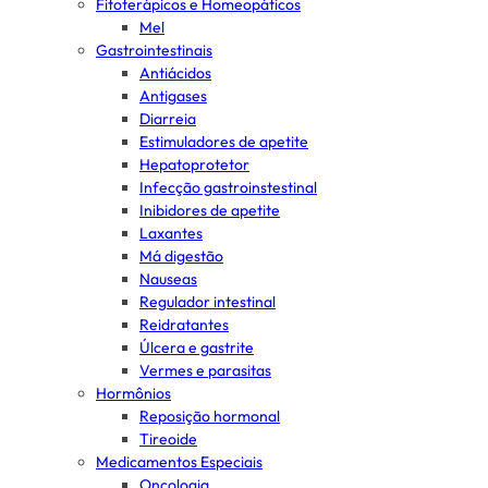
Fitoterápicos e Homeopáticos
Mel
Gastrointestinais
Antiácidos
Antigases
Diarreia
Estimuladores de apetite
Hepatoprotetor
Infecção gastroinstestinal
Inibidores de apetite
Laxantes
Má digestão
Nauseas
Regulador intestinal
Reidratantes
Úlcera e gastrite
Vermes e parasitas
Hormônios
Reposição hormonal
Tireoide
Medicamentos Especiais
Oncologia