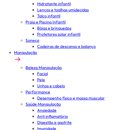
Hidratante infantil
Lenços e toalhas umidecidas
Talco infantil
Praia e Piscina Infantil
Bóias e brinquedos
Protetores solar infantil
Soneca
Cadeiras de descanso e balanço
Manipulação
Beleza Manipulação
Facial
Pele
Unhas e cabelo
Performance
Desempenho físico e massa muscular
Saúde Manipulação
Ansiedade
Anti inflamatório
Digestão e gastrite
Imunidade