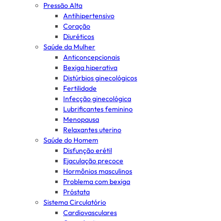
Pressão Alta
Antihipertensivo
Coração
Diuréticos
Saúde da Mulher
Anticoncepcionais
Bexiga hiperativa
Distúrbios ginecológicos
Fertilidade
Infecção ginecológica
Lubrificantes feminino
Menopausa
Relaxantes uterino
Saúde do Homem
Disfunção erétil
Ejaculação precoce
Hormônios masculinos
Problema com bexiga
Próstata
Sistema Circulatório
Cardiovasculares