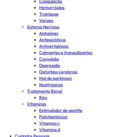
Coagulação
Hemorróidas
Trombose
Varizes
Sistema Nervoso
Alzheimer
Antipsicóticos
Antivertiginoso
Calmantes e tranquilizantes
Convulsão
Depressão
Distúrbios cerebrais
Mal de parkinson
Nootrópicos
Tratamento Renal
Rins
Vitaminas
Estimulador de apetite
Polivitamínicos
Vitamina c
Vitamina d
Cuidados Pessoais