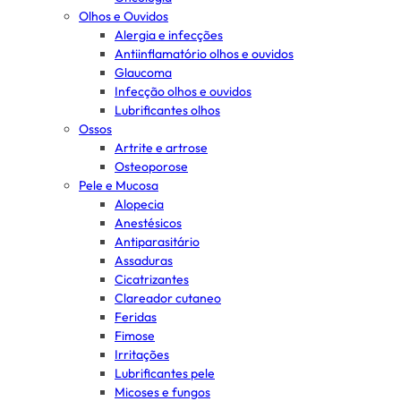
Olhos e Ouvidos
Alergia e infecções
Antiinflamatório olhos e ouvidos
Glaucoma
Infecção olhos e ouvidos
Lubrificantes olhos
Ossos
Artrite e artrose
Osteoporose
Pele e Mucosa
Alopecia
Anestésicos
Antiparasitário
Assaduras
Cicatrizantes
Clareador cutaneo
Feridas
Fimose
Irritações
Lubrificantes pele
Micoses e fungos