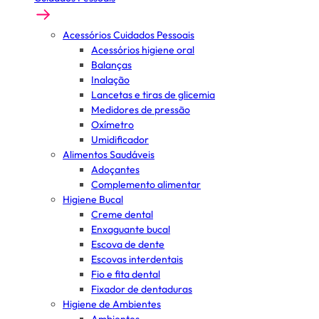
Acessórios Cuidados Pessoais
Acessórios higiene oral
Balanças
Inalação
Lancetas e tiras de glicemia
Medidores de pressão
Oxímetro
Umidificador
Alimentos Saudáveis
Adoçantes
Complemento alimentar
Higiene Bucal
Creme dental
Enxaguante bucal
Escova de dente
Escovas interdentais
Fio e fita dental
Fixador de dentaduras
Higiene de Ambientes