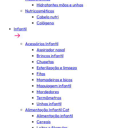
Hidratantes mãos e unhas
Nutricosméticos
Cabelo nutri
Colágeno
Infantil
Acessórios Infantil
Aspirador nasal
Brincos infantil
Chupetas
Esterilização e limpeza
Fitas
Mamadeiras e bicos
Maquiagem infantil
Mordedores
Termômetros
Unhas infantil
Alimentação Infantil Cat
Alimentação infantil
Cereais
Leites e fórmulas