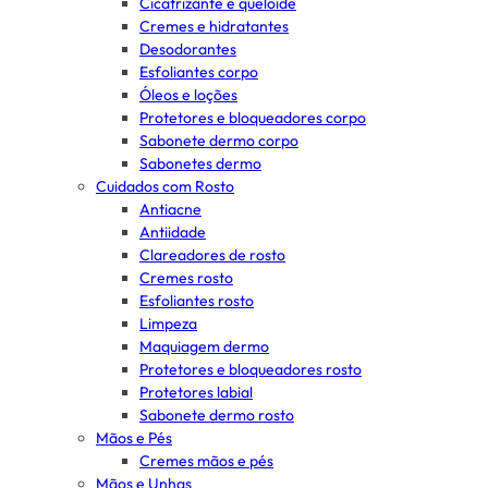
Cicatrizante e queloide
Cremes e hidratantes
Desodorantes
Esfoliantes corpo
Óleos e loções
Protetores e bloqueadores corpo
Sabonete dermo corpo
Sabonetes dermo
Cuidados com Rosto
Antiacne
Antiidade
Clareadores de rosto
Cremes rosto
Esfoliantes rosto
Limpeza
Maquiagem dermo
Protetores e bloqueadores rosto
Protetores labial
Sabonete dermo rosto
Mãos e Pés
Cremes mãos e pés
Mãos e Unhas