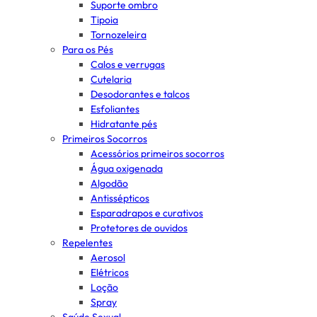
Suporte ombro
Tipoia
Tornozeleira
Para os Pés
Calos e verrugas
Cutelaria
Desodorantes e talcos
Esfoliantes
Hidratante pés
Primeiros Socorros
Acessórios primeiros socorros
Água oxigenada
Algodão
Antissépticos
Esparadrapos e curativos
Protetores de ouvidos
Repelentes
Aerosol
Elétricos
Loção
Spray