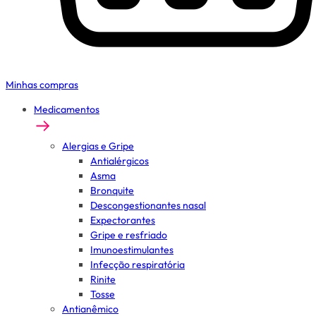
Minhas compras
Medicamentos
Alergias e Gripe
Antialérgicos
Asma
Bronquite
Descongestionantes nasal
Expectorantes
Gripe e resfriado
Imunoestimulantes
Infecção respiratória
Rinite
Tosse
Antianêmico