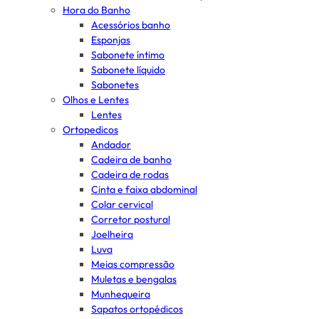
Hora do Banho
Acessórios banho
Esponjas
Sabonete íntimo
Sabonete líquido
Sabonetes
Olhos e Lentes
Lentes
Ortopedicos
Andador
Cadeira de banho
Cadeira de rodas
Cinta e faixa abdominal
Colar cervical
Corretor postural
Joelheira
Luva
Meias compressão
Muletas e bengalas
Munhequeira
Sapatos ortopédicos