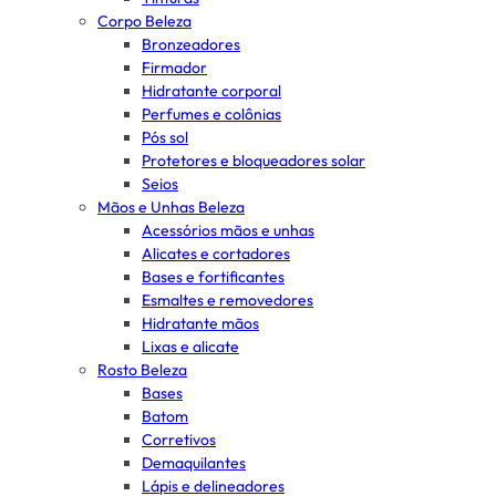
Corpo Beleza
Bronzeadores
Firmador
Hidratante corporal
Perfumes e colônias
Pós sol
Protetores e bloqueadores solar
Seios
Mãos e Unhas Beleza
Acessórios mãos e unhas
Alicates e cortadores
Bases e fortificantes
Esmaltes e removedores
Hidratante mãos
Lixas e alicate
Rosto Beleza
Bases
Batom
Corretivos
Demaquilantes
Lápis e delineadores