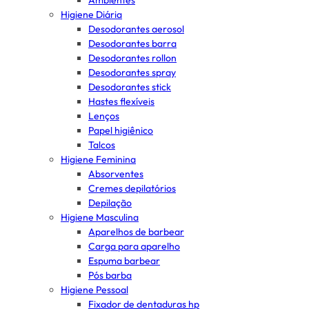
Ambientes
Higiene Diária
Desodorantes aerosol
Desodorantes barra
Desodorantes rollon
Desodorantes spray
Desodorantes stick
Hastes flexíveis
Lenços
Papel higiênico
Talcos
Higiene Feminina
Absorventes
Cremes depilatórios
Depilação
Higiene Masculina
Aparelhos de barbear
Carga para aparelho
Espuma barbear
Pós barba
Higiene Pessoal
Fixador de dentaduras hp