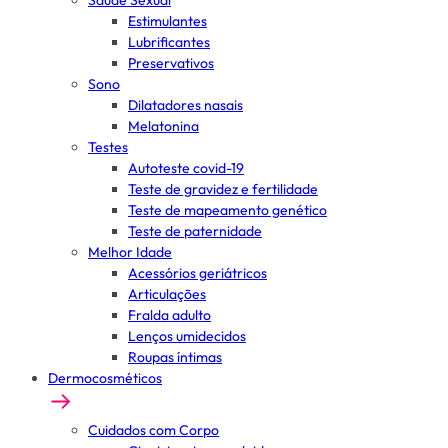
Saúde Sexual
Estimulantes
Lubrificantes
Preservativos
Sono
Dilatadores nasais
Melatonina
Testes
Autoteste covid-19
Teste de gravidez e fertilidade
Teste de mapeamento genético
Teste de paternidade
Melhor Idade
Acessórios geriátricos
Articulações
Fralda adulto
Lenços umidecidos
Roupas íntimas
Dermocosméticos
Cuidados com Corpo