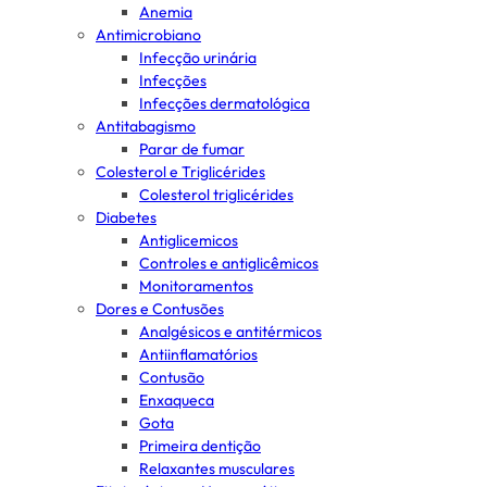
Anemia
Antimicrobiano
Infecção urinária
Infecções
Infecções dermatológica
Antitabagismo
Parar de fumar
Colesterol e Triglicérides
Colesterol triglicérides
Diabetes
Antiglicemicos
Controles e antiglicêmicos
Monitoramentos
Dores e Contusões
Analgésicos e antitérmicos
Antiinflamatórios
Contusão
Enxaqueca
Gota
Primeira dentição
Relaxantes musculares