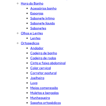
Hora do Banho
Acessórios banho
Esponjas
Sabonete íntimo
Sabonete líquido
Sabonetes
Olhos e Lentes
Lentes
Ortopedicos
Andador
Cadeira de banho
Cadeira de rodas
Cinta e faixa abdominal
Colar cervical
Corretor postural
Joelheira
Luva
Meias compressão
Muletas e bengalas
Munhequeira
Sapatos ortopédicos