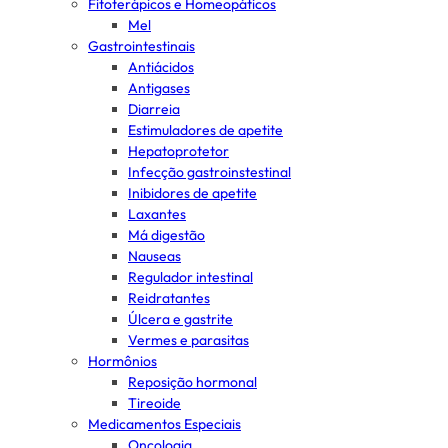
Fitoterápicos e Homeopáticos
Mel
Gastrointestinais
Antiácidos
Antigases
Diarreia
Estimuladores de apetite
Hepatoprotetor
Infecção gastroinstestinal
Inibidores de apetite
Laxantes
Má digestão
Nauseas
Regulador intestinal
Reidratantes
Úlcera e gastrite
Vermes e parasitas
Hormônios
Reposição hormonal
Tireoide
Medicamentos Especiais
Oncologia