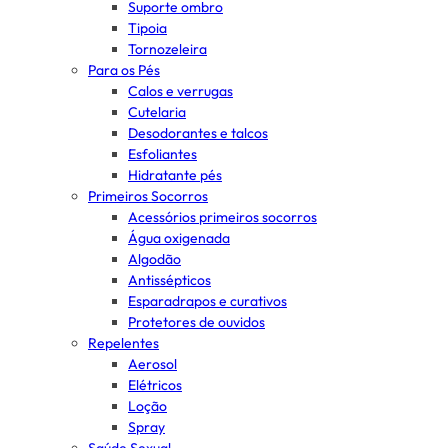
Suporte ombro
Tipoia
Tornozeleira
Para os Pés
Calos e verrugas
Cutelaria
Desodorantes e talcos
Esfoliantes
Hidratante pés
Primeiros Socorros
Acessórios primeiros socorros
Água oxigenada
Algodão
Antissépticos
Esparadrapos e curativos
Protetores de ouvidos
Repelentes
Aerosol
Elétricos
Loção
Spray