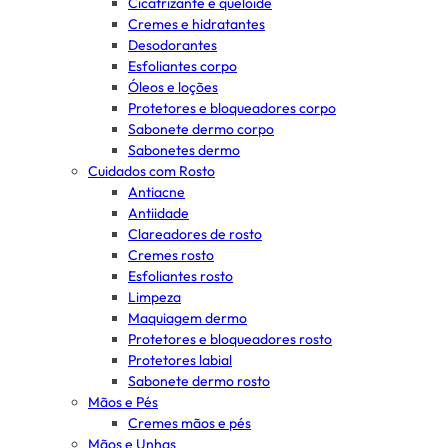
Cicatrizante e queloide
Cremes e hidratantes
Desodorantes
Esfoliantes corpo
Óleos e loções
Protetores e bloqueadores corpo
Sabonete dermo corpo
Sabonetes dermo
Cuidados com Rosto
Antiacne
Antiidade
Clareadores de rosto
Cremes rosto
Esfoliantes rosto
Limpeza
Maquiagem dermo
Protetores e bloqueadores rosto
Protetores labial
Sabonete dermo rosto
Mãos e Pés
Cremes mãos e pés
Mãos e Unhas