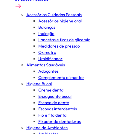
Acessórios Cuidados Pessoais
Acessórios higiene oral
Balanças
Inalação
Lancetas e tiras de glicemia
Medidores de pressão
Oxímetro
Umidificador
Alimentos Saudáveis
Adoçantes
Complemento alimentar
Higiene Bucal
Creme dental
Enxaguante bucal
Escova de dente
Escovas interdentais
Fio e fita dental
Fixador de dentaduras
Higiene de Ambientes