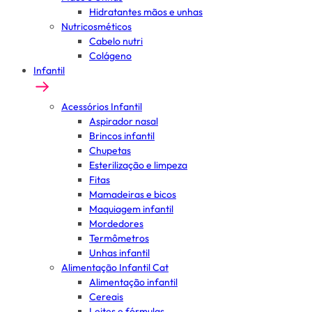
Hidratantes mãos e unhas
Nutricosméticos
Cabelo nutri
Colágeno
Infantil
Acessórios Infantil
Aspirador nasal
Brincos infantil
Chupetas
Esterilização e limpeza
Fitas
Mamadeiras e bicos
Maquiagem infantil
Mordedores
Termômetros
Unhas infantil
Alimentação Infantil Cat
Alimentação infantil
Cereais
Leites e fórmulas