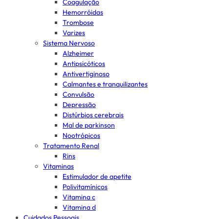
Coagulação
Hemorróidas
Trombose
Varizes
Sistema Nervoso
Alzheimer
Antipsicóticos
Antivertiginoso
Calmantes e tranquilizantes
Convulsão
Depressão
Distúrbios cerebrais
Mal de parkinson
Nootrópicos
Tratamento Renal
Rins
Vitaminas
Estimulador de apetite
Polivitamínicos
Vitamina c
Vitamina d
Cuidados Pessoais