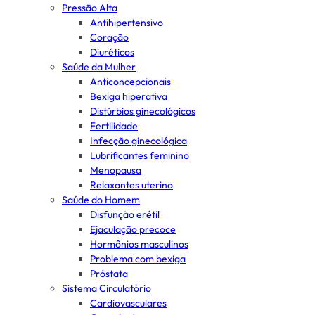
Pressão Alta
Antihipertensivo
Coração
Diuréticos
Saúde da Mulher
Anticoncepcionais
Bexiga hiperativa
Distúrbios ginecológicos
Fertilidade
Infecção ginecológica
Lubrificantes feminino
Menopausa
Relaxantes uterino
Saúde do Homem
Disfunção erétil
Ejaculação precoce
Hormônios masculinos
Problema com bexiga
Próstata
Sistema Circulatório
Cardiovasculares