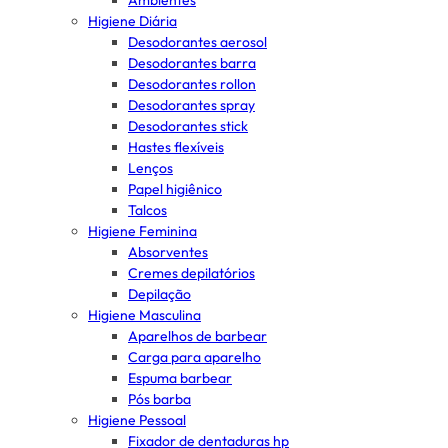
Ambientes
Higiene Diária
Desodorantes aerosol
Desodorantes barra
Desodorantes rollon
Desodorantes spray
Desodorantes stick
Hastes flexíveis
Lenços
Papel higiênico
Talcos
Higiene Feminina
Absorventes
Cremes depilatórios
Depilação
Higiene Masculina
Aparelhos de barbear
Carga para aparelho
Espuma barbear
Pós barba
Higiene Pessoal
Fixador de dentaduras hp