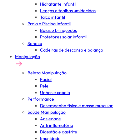
Hidratante infantil
Lenços e toalhas umidecidas
Talco infantil
Praia e Piscina Infantil
Bóias e brinquedos
Protetores solar infantil
Soneca
Cadeiras de descanso e balanço
Manipulação
Beleza Manipulação
Facial
Pele
Unhas e cabelo
Performance
Desempenho físico e massa muscular
Saúde Manipulação
Ansiedade
Anti inflamatório
Digestão e gastrite
Imunidade