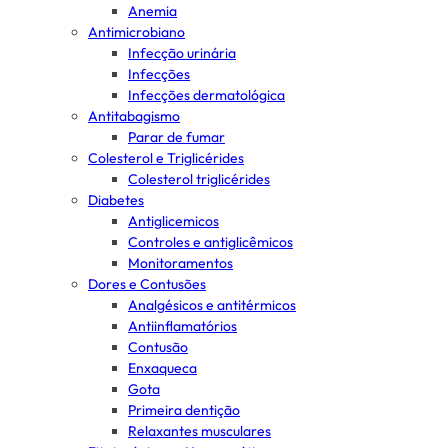
Anemia
Antimicrobiano
Infecção urinária
Infecções
Infecções dermatológica
Antitabagismo
Parar de fumar
Colesterol e Triglicérides
Colesterol triglicérides
Diabetes
Antiglicemicos
Controles e antiglicêmicos
Monitoramentos
Dores e Contusões
Analgésicos e antitérmicos
Antiinflamatórios
Contusão
Enxaqueca
Gota
Primeira dentição
Relaxantes musculares