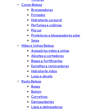
Corpo Beleza
Bronzeadores
Firmador
Hidratante corporal
Perfumes e colônias
Pós sol
Protetores e bloqueadores solar
Seios
Mãos e Unhas Beleza
Acessórios mãos e unhas
Alicates e cortadores
Bases e fortificantes
Esmaltes e removedores
Hidratante mãos
Lixas e alicate
Rosto Beleza
Bases
Batom
Corretivos
Demaquilantes
Lápis e delineadores