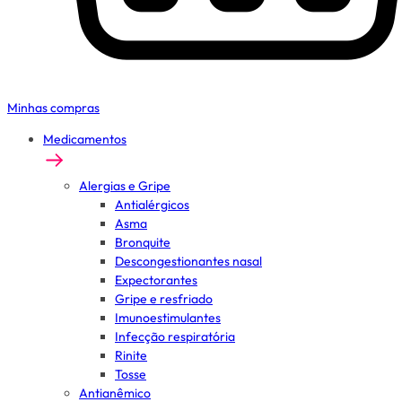
Minhas compras
Medicamentos
Alergias e Gripe
Antialérgicos
Asma
Bronquite
Descongestionantes nasal
Expectorantes
Gripe e resfriado
Imunoestimulantes
Infecção respiratória
Rinite
Tosse
Antianêmico