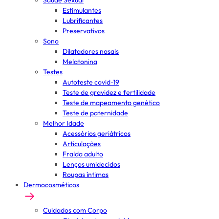
Saúde Sexual
Estimulantes
Lubrificantes
Preservativos
Sono
Dilatadores nasais
Melatonina
Testes
Autoteste covid-19
Teste de gravidez e fertilidade
Teste de mapeamento genético
Teste de paternidade
Melhor Idade
Acessórios geriátricos
Articulações
Fralda adulto
Lenços umidecidos
Roupas íntimas
Dermocosméticos
Cuidados com Corpo