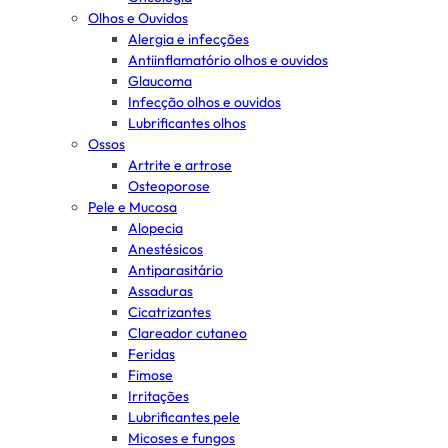
Olhos e Ouvidos
Alergia e infecções
Antiinflamatório olhos e ouvidos
Glaucoma
Infecção olhos e ouvidos
Lubrificantes olhos
Ossos
Artrite e artrose
Osteoporose
Pele e Mucosa
Alopecia
Anestésicos
Antiparasitário
Assaduras
Cicatrizantes
Clareador cutaneo
Feridas
Fimose
Irritações
Lubrificantes pele
Micoses e fungos