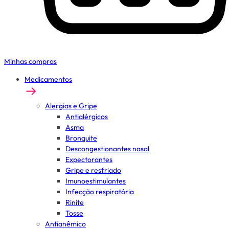
Minhas compras
Medicamentos
Alergias e Gripe
Antialérgicos
Asma
Bronquite
Descongestionantes nasal
Expectorantes
Gripe e resfriado
Imunoestimulantes
Infecção respiratória
Rinite
Tosse
Antianêmico