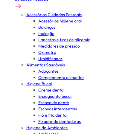
Acessórios Cuidados Pessoais
Acessórios higiene oral
Balanças
Inalação
Lancetas e tiras de glicemia
Medidores de pressão
Oxímetro
Umidificador
Alimentos Saudáveis
Adoçantes
Complemento alimentar
Higiene Bucal
Creme dental
Enxaguante bucal
Escova de dente
Escovas interdentais
Fio e fita dental
Fixador de dentaduras
Higiene de Ambientes