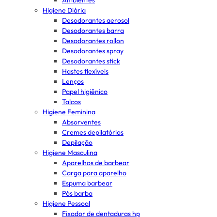
Ambientes
Higiene Diária
Desodorantes aerosol
Desodorantes barra
Desodorantes rollon
Desodorantes spray
Desodorantes stick
Hastes flexíveis
Lenços
Papel higiênico
Talcos
Higiene Feminina
Absorventes
Cremes depilatórios
Depilação
Higiene Masculina
Aparelhos de barbear
Carga para aparelho
Espuma barbear
Pós barba
Higiene Pessoal
Fixador de dentaduras hp