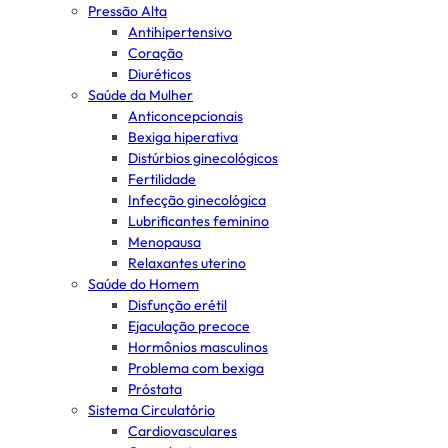
Pressão Alta
Antihipertensivo
Coração
Diuréticos
Saúde da Mulher
Anticoncepcionais
Bexiga hiperativa
Distúrbios ginecológicos
Fertilidade
Infecção ginecológica
Lubrificantes feminino
Menopausa
Relaxantes uterino
Saúde do Homem
Disfunção erétil
Ejaculação precoce
Hormônios masculinos
Problema com bexiga
Próstata
Sistema Circulatório
Cardiovasculares