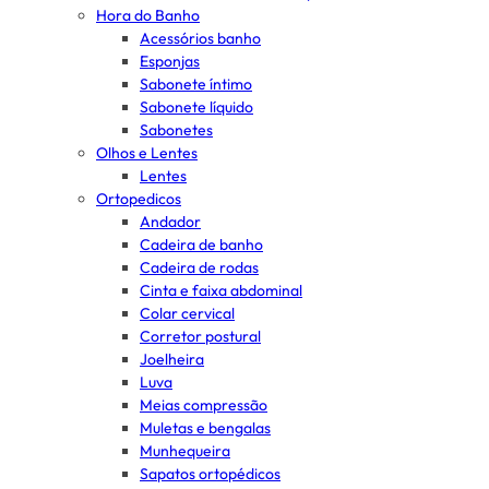
Hora do Banho
Acessórios banho
Esponjas
Sabonete íntimo
Sabonete líquido
Sabonetes
Olhos e Lentes
Lentes
Ortopedicos
Andador
Cadeira de banho
Cadeira de rodas
Cinta e faixa abdominal
Colar cervical
Corretor postural
Joelheira
Luva
Meias compressão
Muletas e bengalas
Munhequeira
Sapatos ortopédicos