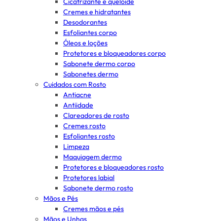
Cicatrizante e queloide
Cremes e hidratantes
Desodorantes
Esfoliantes corpo
Óleos e loções
Protetores e bloqueadores corpo
Sabonete dermo corpo
Sabonetes dermo
Cuidados com Rosto
Antiacne
Antiidade
Clareadores de rosto
Cremes rosto
Esfoliantes rosto
Limpeza
Maquiagem dermo
Protetores e bloqueadores rosto
Protetores labial
Sabonete dermo rosto
Mãos e Pés
Cremes mãos e pés
Mãos e Unhas