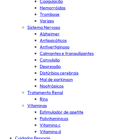
Coagulação
Hemorróidas
Trombose
Varizes
Sistema Nervoso
Alzheimer
Antipsicóticos
Antivertiginoso
Calmantes e tranquilizantes
Convulsão
Depressão
Distúrbios cerebrais
Mal de parkinson
Nootrópicos
Tratamento Renal
Rins
Vitaminas
Estimulador de apetite
Polivitamínicos
Vitamina c
Vitamina d
Cuidados Pessoais