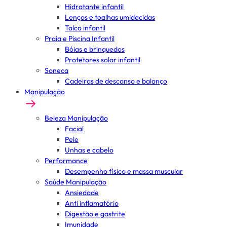
Hidratante infantil
Lenços e toalhas umidecidas
Talco infantil
Praia e Piscina Infantil
Bóias e brinquedos
Protetores solar infantil
Soneca
Cadeiras de descanso e balanço
Manipulação
Beleza Manipulação
Facial
Pele
Unhas e cabelo
Performance
Desempenho físico e massa muscular
Saúde Manipulação
Ansiedade
Anti inflamatório
Digestão e gastrite
Imunidade