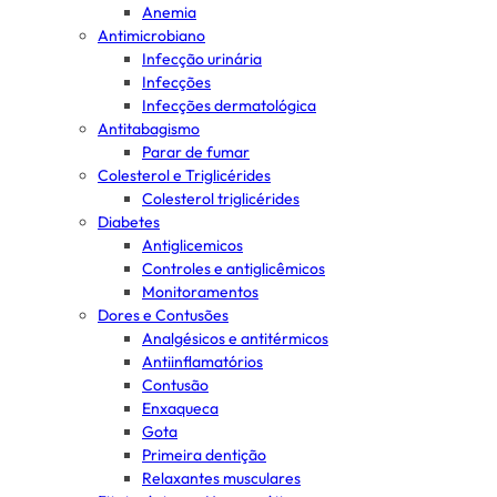
Anemia
Antimicrobiano
Infecção urinária
Infecções
Infecções dermatológica
Antitabagismo
Parar de fumar
Colesterol e Triglicérides
Colesterol triglicérides
Diabetes
Antiglicemicos
Controles e antiglicêmicos
Monitoramentos
Dores e Contusões
Analgésicos e antitérmicos
Antiinflamatórios
Contusão
Enxaqueca
Gota
Primeira dentição
Relaxantes musculares