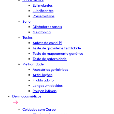
Saúde Sexual
Estimulantes
Lubrificantes
Preservativos
Sono
Dilatadores nasais
Melatonina
Testes
Autoteste covid-19
Teste de gravidez e fertilidade
Teste de mapeamento genético
Teste de paternidade
Melhor Idade
Acessórios geriátricos
Articulações
Fralda adulto
Lenços umidecidos
Roupas íntimas
Dermocosméticos
Cuidados com Corpo