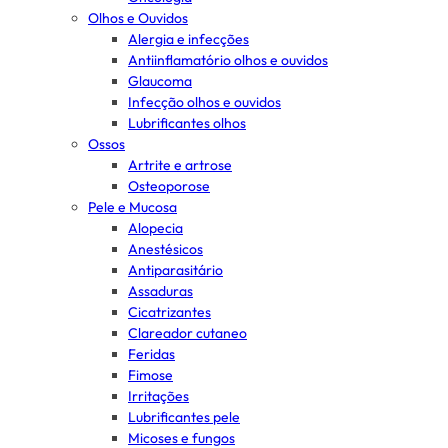
Olhos e Ouvidos
Alergia e infecções
Antiinflamatório olhos e ouvidos
Glaucoma
Infecção olhos e ouvidos
Lubrificantes olhos
Ossos
Artrite e artrose
Osteoporose
Pele e Mucosa
Alopecia
Anestésicos
Antiparasitário
Assaduras
Cicatrizantes
Clareador cutaneo
Feridas
Fimose
Irritações
Lubrificantes pele
Micoses e fungos