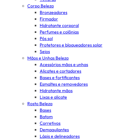
Corpo Beleza
Bronzeadores
Firmador
Hidratante corporal
Perfumes e colônias
Pós sol
Protetores e bloqueadores solar
Seios
Mãos e Unhas Beleza
Acessórios mãos e unhas
Alicates e cortadores
Bases e fortificantes
Esmaltes e removedores
Hidratante mãos
Lixas e alicate
Rosto Beleza
Bases
Batom
Corretivos
Demaquilantes
Lápis e delineadores