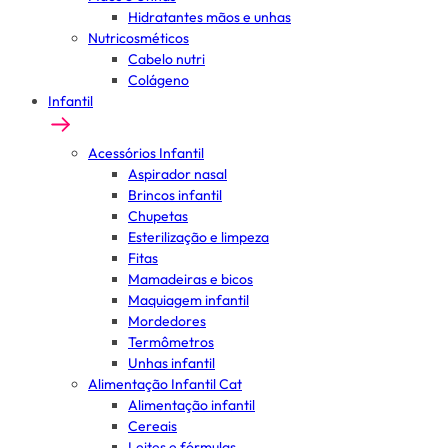
Hidratantes mãos e unhas
Nutricosméticos
Cabelo nutri
Colágeno
Infantil
Acessórios Infantil
Aspirador nasal
Brincos infantil
Chupetas
Esterilização e limpeza
Fitas
Mamadeiras e bicos
Maquiagem infantil
Mordedores
Termômetros
Unhas infantil
Alimentação Infantil Cat
Alimentação infantil
Cereais
Leites e fórmulas