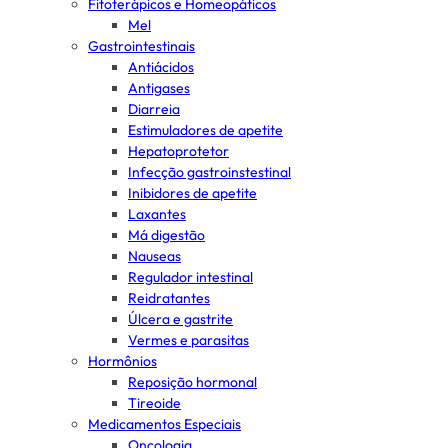
Fitoterápicos e Homeopáticos
Mel
Gastrointestinais
Antiácidos
Antigases
Diarreia
Estimuladores de apetite
Hepatoprotetor
Infecção gastroinstestinal
Inibidores de apetite
Laxantes
Má digestão
Nauseas
Regulador intestinal
Reidratantes
Úlcera e gastrite
Vermes e parasitas
Hormônios
Reposição hormonal
Tireoide
Medicamentos Especiais
Oncologia