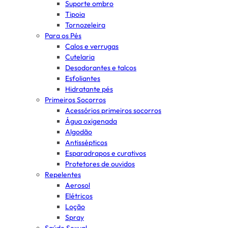
Suporte ombro
Tipoia
Tornozeleira
Para os Pés
Calos e verrugas
Cutelaria
Desodorantes e talcos
Esfoliantes
Hidratante pés
Primeiros Socorros
Acessórios primeiros socorros
Água oxigenada
Algodão
Antissépticos
Esparadrapos e curativos
Protetores de ouvidos
Repelentes
Aerosol
Elétricos
Loção
Spray