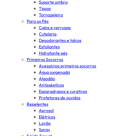
Suporte ombro
Tipoia
Tornozeleira
Para os Pés
Calos e verrugas
Cutelaria
Desodorantes e talcos
Esfoliantes
Hidratante pés
Primeiros Socorros
Acessórios primeiros socorros
Água oxigenada
Algodão
Antissépticos
Esparadrapos e curativos
Protetores de ouvidos
Repelentes
Aerosol
Elétricos
Loção
Spray