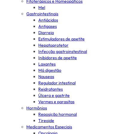
Fitoterápicos e Homeopáticos
Mel
Gastrointestinais
Antiácidos
Antigases
Diarreia
Estimuladores de apetite
Hepatoprotetor
Infecção gastroinstestinal
Inibidores de apetite
Laxantes
Má digestão
Nauseas
Regulador intestinal
Reidratantes
Úlcera e gastrite
Vermes e parasitas
Hormônios
Reposição hormonal
Tireoide
Medicamentos Especiais
Oncologia