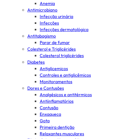
Anemia
Antimicrobiano
Infecção urinária
Infecções
Infecções dermatológica
Antitabagismo
Parar de fumar
Colesterol e Triglicérides
Colesterol triglicérides
Diabetes
Antiglicemicos
Controles e antiglicêmicos
Monitoramentos
Dores e Contusões
Analgésicos e antitérmicos
Antiinflamatórios
Contusão
Enxaqueca
Gota
Primeira dentição
Relaxantes musculares