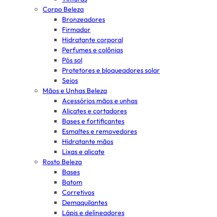
Corpo Beleza
Bronzeadores
Firmador
Hidratante corporal
Perfumes e colônias
Pós sol
Protetores e bloqueadores solar
Seios
Mãos e Unhas Beleza
Acessórios mãos e unhas
Alicates e cortadores
Bases e fortificantes
Esmaltes e removedores
Hidratante mãos
Lixas e alicate
Rosto Beleza
Bases
Batom
Corretivos
Demaquilantes
Lápis e delineadores