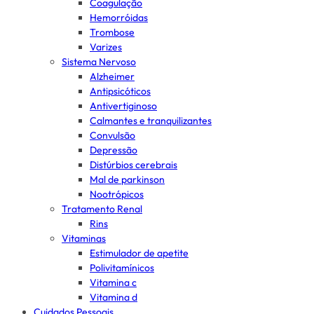
Coagulação
Hemorróidas
Trombose
Varizes
Sistema Nervoso
Alzheimer
Antipsicóticos
Antivertiginoso
Calmantes e tranquilizantes
Convulsão
Depressão
Distúrbios cerebrais
Mal de parkinson
Nootrópicos
Tratamento Renal
Rins
Vitaminas
Estimulador de apetite
Polivitamínicos
Vitamina c
Vitamina d
Cuidados Pessoais