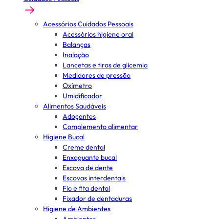
Acessórios Cuidados Pessoais
Acessórios higiene oral
Balanças
Inalação
Lancetas e tiras de glicemia
Medidores de pressão
Oxímetro
Umidificador
Alimentos Saudáveis
Adoçantes
Complemento alimentar
Higiene Bucal
Creme dental
Enxaguante bucal
Escova de dente
Escovas interdentais
Fio e fita dental
Fixador de dentaduras
Higiene de Ambientes