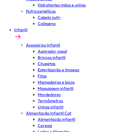
Hidratantes mãos e unhas
Nutricosméticos
Cabelo nutri
Colágeno
Infantil
Acessórios Infantil
Aspirador nasal
Brincos infantil
Chupetas
Esterilização e limpeza
Fitas
Mamadeiras e bicos
Maquiagem infantil
Mordedores
Termômetros
Unhas infantil
Alimentação Infantil Cat
Alimentação infantil
Cereais
Leites e fórmulas