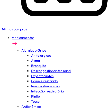
Minhas compras
Medicamentos
Alergias e Gripe
Antialérgicos
Asma
Bronquite
Descongestionantes nasal
Expectorantes
Gripe e resfriado
Imunoestimulantes
Infecção respiratória
Rinite
Tosse
Antianêmico