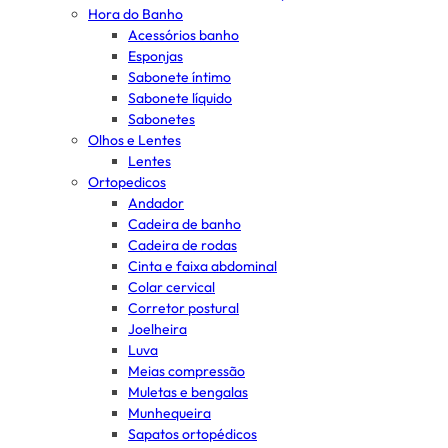
Hora do Banho
Acessórios banho
Esponjas
Sabonete íntimo
Sabonete líquido
Sabonetes
Olhos e Lentes
Lentes
Ortopedicos
Andador
Cadeira de banho
Cadeira de rodas
Cinta e faixa abdominal
Colar cervical
Corretor postural
Joelheira
Luva
Meias compressão
Muletas e bengalas
Munhequeira
Sapatos ortopédicos