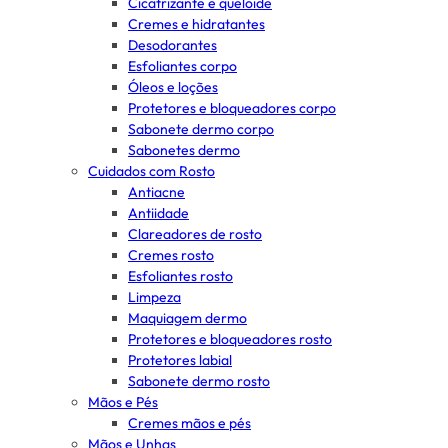
Cicatrizante e queloide
Cremes e hidratantes
Desodorantes
Esfoliantes corpo
Óleos e loções
Protetores e bloqueadores corpo
Sabonete dermo corpo
Sabonetes dermo
Cuidados com Rosto
Antiacne
Antiidade
Clareadores de rosto
Cremes rosto
Esfoliantes rosto
Limpeza
Maquiagem dermo
Protetores e bloqueadores rosto
Protetores labial
Sabonete dermo rosto
Mãos e Pés
Cremes mãos e pés
Mãos e Unhas