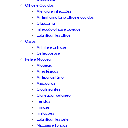
Olhos e Ouvidos
Alergia e infecções
Antiinflamatório olhos e ouvidos
Glaucoma
Infecção olhos e ouvidos
Lubrificantes olhos
Ossos
Artrite e artrose
Osteoporose
Pele e Mucosa
Alopecia
Anestésicos
Antiparasitário
Assaduras
Cicatrizantes
Clareador cutaneo
Feridas
Fimose
Irritações
Lubrificantes pele
Micoses e fungos