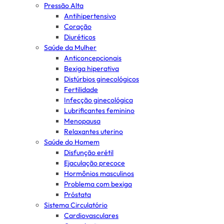
Pressão Alta
Antihipertensivo
Coração
Diuréticos
Saúde da Mulher
Anticoncepcionais
Bexiga hiperativa
Distúrbios ginecológicos
Fertilidade
Infecção ginecológica
Lubrificantes feminino
Menopausa
Relaxantes uterino
Saúde do Homem
Disfunção erétil
Ejaculação precoce
Hormônios masculinos
Problema com bexiga
Próstata
Sistema Circulatório
Cardiovasculares