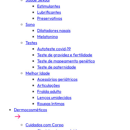
Saúde Sexual
Estimulantes
Lubrificantes
Preservativos
Sono
Dilatadores nasais
Melatonina
Testes
Autoteste covid-19
Teste de gravidez e fertilidade
Teste de mapeamento genético
Teste de paternidade
Melhor Idade
Acessórios geriátricos
Articulações
Fralda adulto
Lenços umidecidos
Roupas íntimas
Dermocosméticos
Cuidados com Corpo