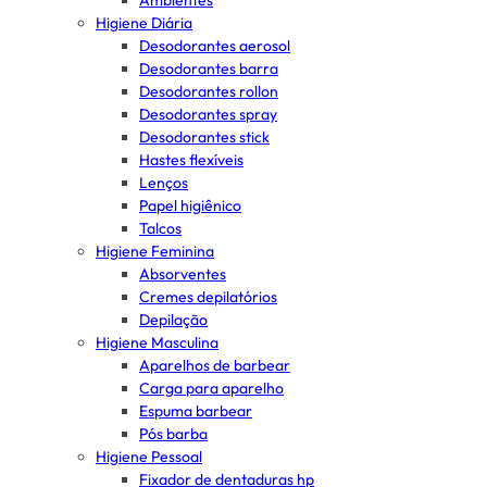
Ambientes
Higiene Diária
Desodorantes aerosol
Desodorantes barra
Desodorantes rollon
Desodorantes spray
Desodorantes stick
Hastes flexíveis
Lenços
Papel higiênico
Talcos
Higiene Feminina
Absorventes
Cremes depilatórios
Depilação
Higiene Masculina
Aparelhos de barbear
Carga para aparelho
Espuma barbear
Pós barba
Higiene Pessoal
Fixador de dentaduras hp