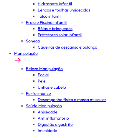
Hidratante infantil
Lenços e toalhas umidecidas
Talco infantil
Praia e Piscina Infantil
Bóias e brinquedos
Protetores solar infantil
Soneca
Cadeiras de descanso e balanço
Manipulação
Beleza Manipulação
Facial
Pele
Unhas e cabelo
Performance
Desempenho físico e massa muscular
Saúde Manipulação
Ansiedade
Anti inflamatório
Digestão e gastrite
Imunidade