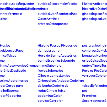
stão
Nauseas
Regulador
ouvidos
Glaucoma
Infecção
Mulher
Anticonc
stinal
tusão
Reidratantes
Enxaqueca
Gota
Úlcera
Primeira
olhos e
hiperativa
Distúr
strite
Vermes e
ouvidos
Lubrificantes olhos
ginecológicos
Fer
sitas
Ossos
Artrite e
ginecológica
Lub
artrose
Osteoporose
Hastes
Higiene Pessoal
Fixador de
postural
Joelheir
veis
Lenços
Papel
dentaduras hp
compressão
Mule
ênico
Talcos
Hora do Banho
Acessórios
bengalas
Munheq
ene
banho
Esponjas
Sabonete
ortopédicos
Supo
inina
Absorventes
Cremes
íntimo
Sabonete
ombro
Tipoia
Tor
latórios
Depilação
líquido
Sabonetes
Para os Pés
Calo
ene
Olhos e Lentes
Lentes
verrugas
Cutelar
ulina
Aparelhos de
Ortopedicos
Andador
Cadeira
e
bear
Carga para
de banho
Cadeira de
talcos
Esfoliante
relho
Espuma
rodas
Cinta e faixa
pés
bear
Pós barba
abdominal
Colar
Primeiros
cervical
Corretor
Socorros
Acessó