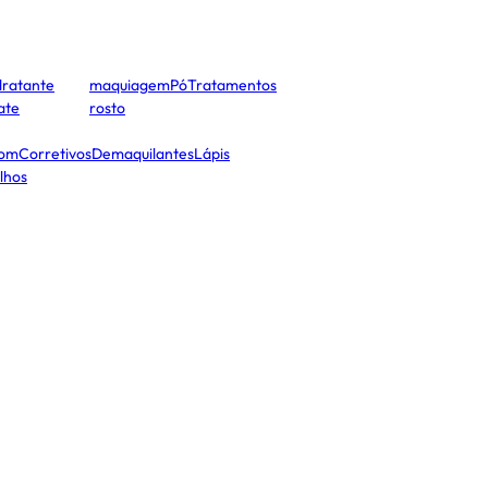
dratante
maquiagem
Pó
Tratamentos
cate
rosto
tom
Corretivos
Demaquilantes
Lápis
lhos