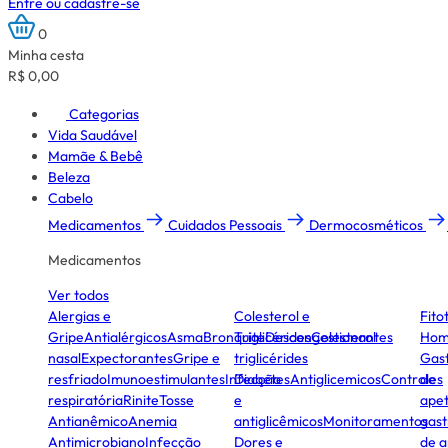
Entre ou cadastre-se
0
Minha cesta
R$ 0,00
Categorias
Vida Saudável
Mamãe & Bebê
Beleza
Cabelo
Medicamentos
Cuidados Pessoais
Dermocosméticos
Medicamentos
Ver todos
Alergias e
Colesterol e
Fito
Gripe
Antialérgicos
Asma
Bronquite
Triglicérides
Descongestionantes
Colesterol
Hom
nasal
Expectorantes
Gripe e
triglicérides
Gast
resfriado
Imunoestimulantes
Infecção
Diabetes
Antiglicemicos
Controles
de
respiratória
Rinite
Tosse
e
apet
Antianêmico
Anemia
antiglicêmicos
Monitoramentos
gast
Antimicrobiano
Infecção
Dores e
de a