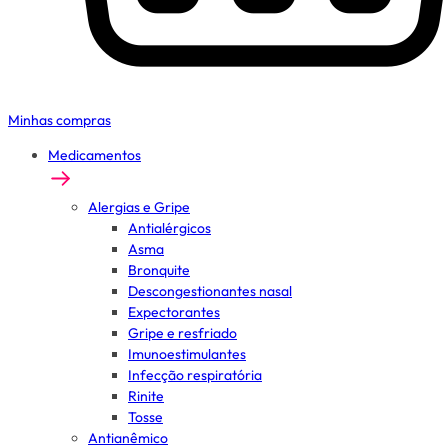
Minhas compras
Medicamentos
Alergias e Gripe
Antialérgicos
Asma
Bronquite
Descongestionantes nasal
Expectorantes
Gripe e resfriado
Imunoestimulantes
Infecção respiratória
Rinite
Tosse
Antianêmico