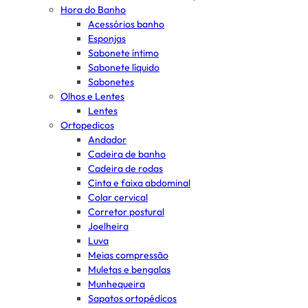
Hora do Banho
Acessórios banho
Esponjas
Sabonete íntimo
Sabonete líquido
Sabonetes
Olhos e Lentes
Lentes
Ortopedicos
Andador
Cadeira de banho
Cadeira de rodas
Cinta e faixa abdominal
Colar cervical
Corretor postural
Joelheira
Luva
Meias compressão
Muletas e bengalas
Munhequeira
Sapatos ortopédicos