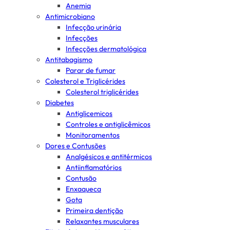
Anemia
Antimicrobiano
Infecção urinária
Infecções
Infecções dermatológica
Antitabagismo
Parar de fumar
Colesterol e Triglicérides
Colesterol triglicérides
Diabetes
Antiglicemicos
Controles e antiglicêmicos
Monitoramentos
Dores e Contusões
Analgésicos e antitérmicos
Antiinflamatórios
Contusão
Enxaqueca
Gota
Primeira dentição
Relaxantes musculares