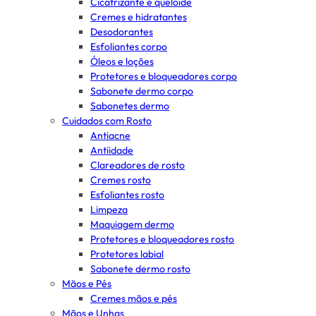
Cicatrizante e queloide
Cremes e hidratantes
Desodorantes
Esfoliantes corpo
Óleos e loções
Protetores e bloqueadores corpo
Sabonete dermo corpo
Sabonetes dermo
Cuidados com Rosto
Antiacne
Antiidade
Clareadores de rosto
Cremes rosto
Esfoliantes rosto
Limpeza
Maquiagem dermo
Protetores e bloqueadores rosto
Protetores labial
Sabonete dermo rosto
Mãos e Pés
Cremes mãos e pés
Mãos e Unhas