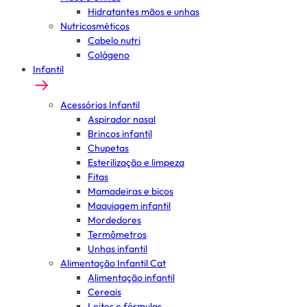
Hidratantes mãos e unhas
Nutricosméticos
Cabelo nutri
Colágeno
Infantil
Acessórios Infantil
Aspirador nasal
Brincos infantil
Chupetas
Esterilização e limpeza
Fitas
Mamadeiras e bicos
Maquiagem infantil
Mordedores
Termômetros
Unhas infantil
Alimentação Infantil Cat
Alimentação infantil
Cereais
Leites e fórmulas