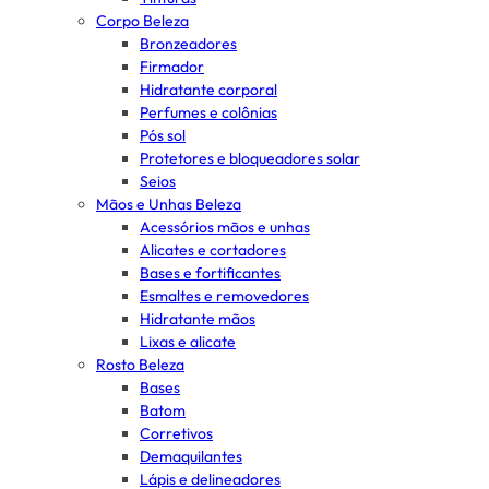
Corpo Beleza
Bronzeadores
Firmador
Hidratante corporal
Perfumes e colônias
Pós sol
Protetores e bloqueadores solar
Seios
Mãos e Unhas Beleza
Acessórios mãos e unhas
Alicates e cortadores
Bases e fortificantes
Esmaltes e removedores
Hidratante mãos
Lixas e alicate
Rosto Beleza
Bases
Batom
Corretivos
Demaquilantes
Lápis e delineadores