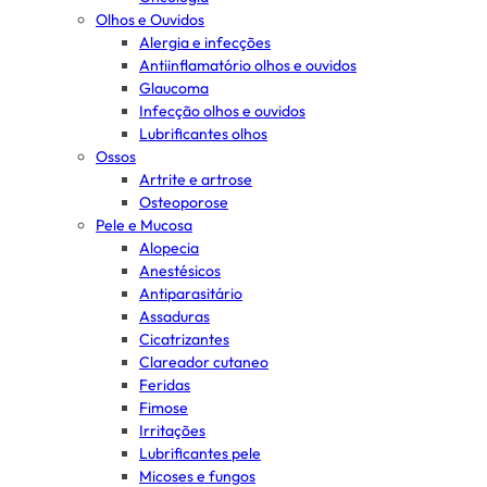
Olhos e Ouvidos
Alergia e infecções
Antiinflamatório olhos e ouvidos
Glaucoma
Infecção olhos e ouvidos
Lubrificantes olhos
Ossos
Artrite e artrose
Osteoporose
Pele e Mucosa
Alopecia
Anestésicos
Antiparasitário
Assaduras
Cicatrizantes
Clareador cutaneo
Feridas
Fimose
Irritações
Lubrificantes pele
Micoses e fungos