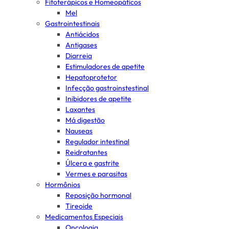
Fitoterápicos e Homeopáticos
Mel
Gastrointestinais
Antiácidos
Antigases
Diarreia
Estimuladores de apetite
Hepatoprotetor
Infecção gastroinstestinal
Inibidores de apetite
Laxantes
Má digestão
Nauseas
Regulador intestinal
Reidratantes
Úlcera e gastrite
Vermes e parasitas
Hormônios
Reposição hormonal
Tireoide
Medicamentos Especiais
Oncologia