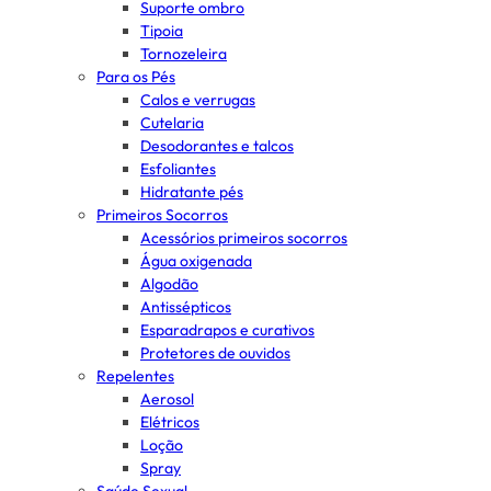
Suporte ombro
Tipoia
Tornozeleira
Para os Pés
Calos e verrugas
Cutelaria
Desodorantes e talcos
Esfoliantes
Hidratante pés
Primeiros Socorros
Acessórios primeiros socorros
Água oxigenada
Algodão
Antissépticos
Esparadrapos e curativos
Protetores de ouvidos
Repelentes
Aerosol
Elétricos
Loção
Spray