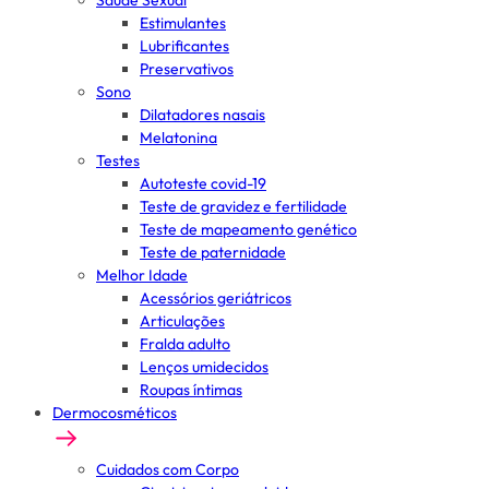
Saúde Sexual
Estimulantes
Lubrificantes
Preservativos
Sono
Dilatadores nasais
Melatonina
Testes
Autoteste covid-19
Teste de gravidez e fertilidade
Teste de mapeamento genético
Teste de paternidade
Melhor Idade
Acessórios geriátricos
Articulações
Fralda adulto
Lenços umidecidos
Roupas íntimas
Dermocosméticos
Cuidados com Corpo