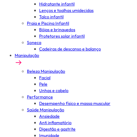
Hidratante infantil
Lenços e toalhas umidecidas
Talco infantil
Praia e Piscina Infantil
Bóias e brinquedos
Protetores solar infantil
Soneca
Cadeiras de descanso e balanço
Manipulação
Beleza Manipulação
Facial
Pele
Unhas e cabelo
Performance
Desempenho físico e massa muscular
Saúde Manipulação
Ansiedade
Anti inflamatório
Digestão e gastrite
Imunidade