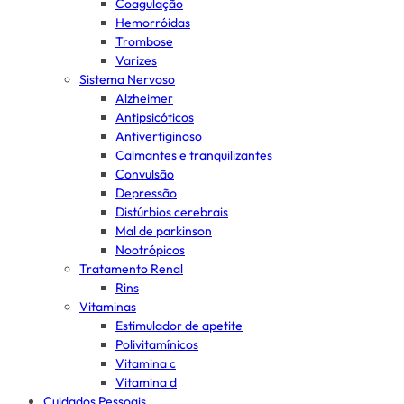
Coagulação
Hemorróidas
Trombose
Varizes
Sistema Nervoso
Alzheimer
Antipsicóticos
Antivertiginoso
Calmantes e tranquilizantes
Convulsão
Depressão
Distúrbios cerebrais
Mal de parkinson
Nootrópicos
Tratamento Renal
Rins
Vitaminas
Estimulador de apetite
Polivitamínicos
Vitamina c
Vitamina d
Cuidados Pessoais