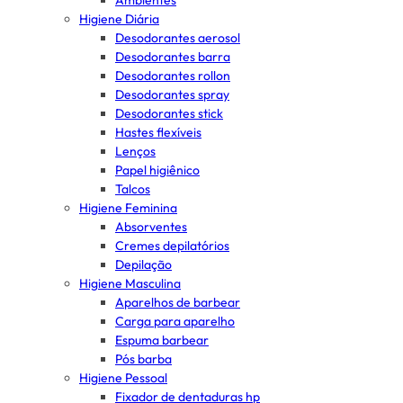
Ambientes
Higiene Diária
Desodorantes aerosol
Desodorantes barra
Desodorantes rollon
Desodorantes spray
Desodorantes stick
Hastes flexíveis
Lenços
Papel higiênico
Talcos
Higiene Feminina
Absorventes
Cremes depilatórios
Depilação
Higiene Masculina
Aparelhos de barbear
Carga para aparelho
Espuma barbear
Pós barba
Higiene Pessoal
Fixador de dentaduras hp