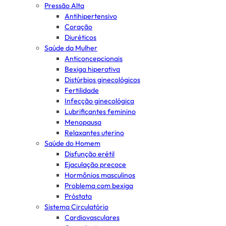
Pressão Alta
Antihipertensivo
Coração
Diuréticos
Saúde da Mulher
Anticoncepcionais
Bexiga hiperativa
Distúrbios ginecológicos
Fertilidade
Infecção ginecológica
Lubrificantes feminino
Menopausa
Relaxantes uterino
Saúde do Homem
Disfunção erétil
Ejaculação precoce
Hormônios masculinos
Problema com bexiga
Próstata
Sistema Circulatório
Cardiovasculares