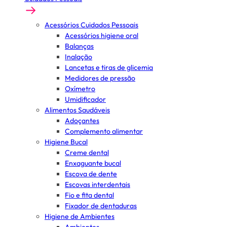
Acessórios Cuidados Pessoais
Acessórios higiene oral
Balanças
Inalação
Lancetas e tiras de glicemia
Medidores de pressão
Oxímetro
Umidificador
Alimentos Saudáveis
Adoçantes
Complemento alimentar
Higiene Bucal
Creme dental
Enxaguante bucal
Escova de dente
Escovas interdentais
Fio e fita dental
Fixador de dentaduras
Higiene de Ambientes